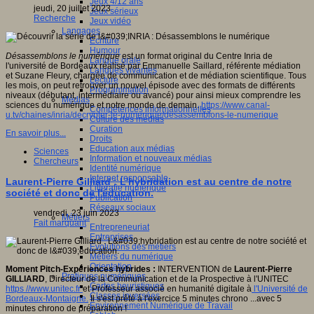
Jeux 4/12 ans
jeudi, 20 juillet 2023
Jeux sérieux
Recherche
Jeux vidéo
Langages
Ecriture
Humour
Désassemblons le numérique
est un format original du Centre Inria de
Langue orale
l'université de Bordeaux réalisé par Emmanuelle Saillard, référente médiation
Langues vivantes
et Suzane Fleury, chargée de communication et de médiation scientifique. Tous
Lecture
les mois, on peut retrouver un nouvel épisode avec des formats de différents
Programmation
niveaux (débutant, intermédiaire ou avancé) pour ainsi mieux comprendre les
Médias
sciences du numérique et notre monde de demain.
https://www.canal-
Compétences informationnelles
u.tv/chaines/inria/decrypter-le-numerique/desassemblons-le-numerique
Culture des médias
Curation
En savoir plus...
Droits
Education aux médias
Sciences
Information et nouveaux médias
Chercheurs
Identité numérique
Internet responsable
Laurent-Pierre Gilliard : L'hybridation est au centre de notre
Littératie numérique
société et donc de l'éducation.
Publication
Réseaux sociaux
vendredi, 23 juin 2023
Métiers
Fait marquant
Entrepreneuriat
Entreprises
Evolutions des métiers
Métiers du numérique
Orientation
Moment Pitch-Expériences hybrides :
INTERVENTION de
Laurent-Pierre
Pratiques numériques
GILLIARD
, Directeur de la Communication et de la Prospective à l'UNITEC
Cartes heuristiques
https //www.unitec.fr
et Professeur associé en humanité digitale à
l'Université de
Classes inversées
Bordeaux-Montaigne.
Il s'est prêté à l'exercice 5 minutes chrono ...avec 5
Environnement Numérique de Travail
minutes chrono de préparation !