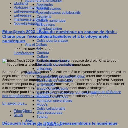
Apprendre et enseigner
Etudiants
Apprendre
Pratiques numériques
Apprentissages
Entrepreneuriat
Apprentissages collaboratifs
Entreprises
Créativité
Intelligence artificielle
Culture numérique
NouvelleAquitaine
Evaluations
Individualisation
Educ@tech 2023 : Faire du numérique un espace de droit :
Initiatives
Charte pour l’éducation à la culture et à la citoyenneté
Interdisciplinarité
numériques
Outils pour la classe
Arts et Culture
Art
lundi, 20 novembre 2023
Cinéma
Conférences
Culture
Culture et numérique
Dispositifs de médiation
Littérature
Source Eduscol *: L’éducation à la culture et à la citoyenneté numériques est un
Formation
enjeu majeur pour permettre à chacune et chacun d’exercer une citoyenneté
Compétences professionnelles
éclairée dans un monde où le numérique est de plus en plus présent. Support
Dispositifs de formation
d'éducation pour la communauté éducative, la Charte consacrée à la culture et
E- formation
à la citoyenneté numériques s’inscrit pleinement dans la stratégie du
Enjeux et évolutions
numérique pour l’éducation et s’appuie notamment sur le
cadre de référence
Enseignement supérieur et numérique
des compétences numériques
issu des préconisations européennes.
Formations hybrides
Formation universitaire
En savoir plus...
Mooc’s
Outils collaboratifs
Educ@tech
Sites ressources
Droits
Tutorat
Jeux
Découvrir la série de l'INRIA : Désassemblons le numérique
Jeu et éducation