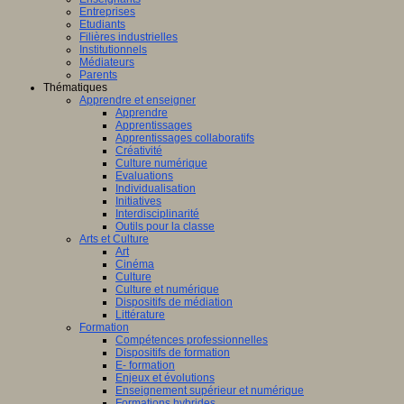
Entreprises
Etudiants
Filières industrielles
Institutionnels
Médiateurs
Parents
Thématiques
Apprendre et enseigner
Apprendre
Apprentissages
Apprentissages collaboratifs
Créativité
Culture numérique
Evaluations
Individualisation
Initiatives
Interdisciplinarité
Outils pour la classe
Arts et Culture
Art
Cinéma
Culture
Culture et numérique
Dispositifs de médiation
Littérature
Formation
Compétences professionnelles
Dispositifs de formation
E- formation
Enjeux et évolutions
Enseignement supérieur et numérique
Formations hybrides