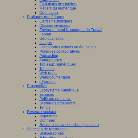
Evolutions des métiers
Métiers du numérique
Orientation
Pratiques numériques
Cartes heuristiques
Classes inversées
Environnement Numérique de Travail
Fablab
Géolocalisation
Images
Les mondes virtuels en éducation
Pratiques collaboratives
Podcasting
Smartphones
Tableaux numériques
Tablettes
Web radio
Webdocumentaire
eTwinning
Prospective
Ecosystème numérique
Espaces
Politique éducative
Scénarios prospectifs
Temps
Réseaux sociaux
Algorithme
Données
Réseaux sociaux et champ scolaire
Sélection de ressources
Bibliographies
Education artistique