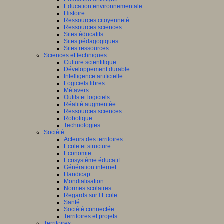
Education environnementale
Histoire
Ressources citoyenneté
Ressources sciences
Sites éducatifs
Sites pédagogiques
Sites ressources
Sciences et techniques
Culture scientifique
Développement durable
Intelligence artificielle
Logiciels libres
Métavers
Outils et logiciels
Réalité augmentée
Ressources sciences
Robotique
Technologies
Société
Acteurs des territoires
Ecole et structure
Economie
Ecosystème éducatif
Génération internet
Handicap
Mondialisation
Normes scolaires
Regards sur l’Ecole
Santé
Société connectée
Territoires et projets
Territoires