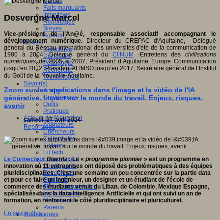
Débats
Faits marquants
Interviews
Desvergne Marcel
Reportages
Brèves
Vice-président de l’An@é, responsable associatif accompagnant le
Agenda
développement numérique.
Directeur du CREPAC d'Aquitaine, Délégué
Innover
général du Réseau international des universités d'été de la communication de
Didactique
1980 à 2004, Délégué général du
CI’NUM
-Entretiens des
civilisations
Dispositifs
numériques
de 2005 à 2007, Président d’Aquitaine Europe Communication
Pédagogie
jusqu’en 2012. Président ALIMSO jusqu’en 2017, Secrétaire général de l’Institut
Recherche
du Goût de la Nouvelle-Aquitaine.
Technologies
Savoir(s)
Zoom sur les applications dans l'image et la vidéo de l'IA
Analyses
générative. Impact sur le monde du travail. Enjeux, risques,
Conférences
Outils
avenir
Pratiques
Acteurs de l'éducation
samedi, 27 avril 2024
Animateurs
Reportages
Chercheurs
Collectivités
Editeurs
EdTech
Le Connecteur
Biarritz
: Le «
programme pionnier
» est un programme en
Encadrement
innovation où 11 entreprises ont déposé des problématiques à des équipes
Enseignants
pluridisciplinaires. C’est une semaine un peu concentrée sur la partie data
Entreprises
et pour ce faire un ingénieur, un designer et un étudiant de l'école de
Etudiants
commerce des étudiants venus du Liban, de Colombie, Mexique Espagne,
Filières industrielles
spécialisés dans la data Intelligence Artificielle et qui ont suivi un an de
Institutionnels
formation, en renforcent le côté pluridisciplinaire et pluriculturel.
Médiateurs
Parents
En savoir plus...
Thématiques