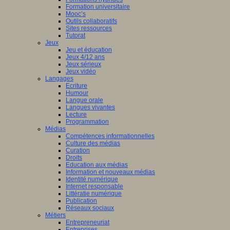
Formation universitaire
Mooc’s
Outils collaboratifs
Sites ressources
Tutorat
Jeux
Jeu et éducation
Jeux 4/12 ans
Jeux sérieux
Jeux vidéo
Langages
Ecriture
Humour
Langue orale
Langues vivantes
Lecture
Programmation
Médias
Compétences informationnelles
Culture des médias
Curation
Droits
Education aux médias
Information et nouveaux médias
Identité numérique
Internet responsable
Littératie numérique
Publication
Réseaux sociaux
Métiers
Entrepreneuriat
Entreprises