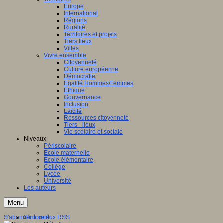
Europe
International
Régions
Ruralité
Territoires et projets
Tiers lieux
Villes
Vivre ensemble
Citoyenneté
Culture européenne
Démocratie
Egalité Hommes/Femmes
Ethique
Gouvernance
Inclusion
Laïcité
Ressources citoyenneté
Tiers - lieux
Vie scolaire et sociale
Niveaux
Périscolaire
Ecole maternelle
Ecole élémentaire
Collège
Lycée
Université
Les auteurs
Menu
S'abonner à ce flux RSS
S'informer