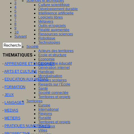
Sciences et techniques
3
Culture scientifique
4
Développement durable
5
Intelligence artificielle
6
Logiciels libres
7
Métavers
8
Outils et logiciels
9
Réalité augmentée
10
Ressources sciences
Suivant
Robotique
Technologies
Société
Acteurs des territoires
THEMATIQUES
Ecole et structure
Economie
Ecosystème éducatif
-
APPRENDRE ET ENSEIGNER
Génération internet
-
ARTS ET CULTURE
Handicap
Mondialisation
-
EDUCATION AUX MEDIAS
Normes scolaires
Regards sur l’Ecole
-
FORMATION
Santé
Société connectée
-
JEUX
Territoires et projets
Territoires
-
LANGAGES
Europe
International
-
MEDIAS
Régions
Ruralité
-
METIERS
Territoires et projets
-
PRATIQUES NUMERIQUES
Tiers lieux
Villes
-
PROSPECTIVE