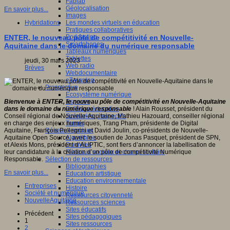
Fablab
Géolocalisation
En savoir plus...
Images
Les mondes virtuels en éducation
Hybridations
Pratiques collaboratives
Podcasting
ENTER, le nouveau pôle de compétitivité en Nouvelle-
Smartphones
Aquitaine dans le domaine du numérique responsable
Tableaux numériques
Tablettes
jeudi, 30 mars 2023
Web radio
Brèves
Webdocumentaire
eTwinning
Prospective
Ecosystème numérique
Espaces
Bienvenue à ENTER, le nouveau pôle de compétitivité en Nouvelle-Aquitaine
Politique éducative
dans le domaine du numérique responsable
! Alain Rousset, président du
Scénarios prospectifs
Conseil régional de Nouvelle-Aquitaine, Mathieu Hazouard, conseiller régional
Temps
en charge des enjeux numériques, Trang Pham, présidente de Digital
Réseaux sociaux
Aquitaine, François Pellegrini et David Joulin, co-présidents de Nouvelle-
Algorithme
Aquitaine Open Source, avec le soutien de Jonas Pasquet, président de SPN,
Données
et Alexis Mons, président d’ALIPTIC, sont fiers d’annoncer la labellisation de
Réseaux sociaux et champ scolaire
leur candidature à la création d’un pôle de compétitivité Numérique
Sélection de ressources
Responsable.
Bibliographies
En savoir plus...
Education artistique
Education environnementale
Entreprises
Histoire
Société et numérique
Ressources citoyenneté
NouvelleAquitaine
Ressources sciences
Sites éducatifs
Précédent
Sites pédagogiques
1
Sites ressources
2