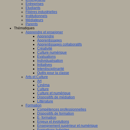
Entreprises
Etudiants
Filières industrielles
Institutionnels
Médiateurs
Parents
Thématiques
Apprendre et enseigner
Apprendre
Apprentissages
Apprentissages collaboratifs
Créativité
Culture numérique
Evaluations
Individualisation
Initiatives
Interdisciplinarité
Outils pour la classe
Arts et Culture
Art
Cinéma
Culture
Culture et numérique
Dispositifs de médiation
Littérature
Formation
Compétences professionnelles
Dispositifs de formation
E- formation
Enjeux et évolutions
Enseignement supérieur et numérique
Formations hybrides