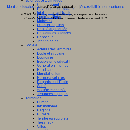
Sciences et techniques
Culture scientifique
Mentions légales
| contact[@]anae.education |
Accessibilité : non conforme
Développement durable
Intelligence artificielle
© 2023 Educavox, Ecole, pédagogie, enseignement, formation
Logiciels libres
Creation Sylvie CECI - Sites Internet / Référencement SEO
Métavers
Outils et logiciels
Réalité augmentée
Ressources sciences
Robotique
Technologies
Société
Acteurs des territoires
Ecole et structure
Economie
Ecosystème éducatif
Génération internet
Handicap
Mondialisation
Normes scolaires
Regards sur l’Ecole
Santé
Société connectée
Territoires et projets
Territoires
Europe
International
Régions
Ruralité
Territoires et projets
Tiers lieux
Villes