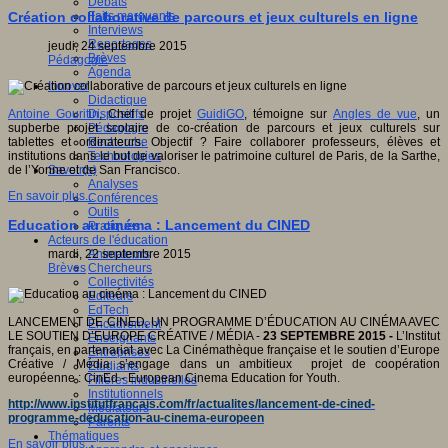
Débats
Faits marquants
Création collaborative de parcours et jeux culturels en ligne
Interviews
Reportages
jeudi, 24 septembre 2015
Brèves
Pédagogie
Agenda
Innover
Didactique
Dispositifs
Antoine Gouritin
, Chef de projet
GuidiGO
, témoigne sur
Angles de vue
, un
Pédagogie
supberbe projet scolaire de co-création de parcours et jeux culturels sur
Recherche
tablettes et ordinateurs. Objectif ? Faire collaborer professeurs, élèves et
Technologies
institutions dans le but de valoriser le patrimoine culturel de Paris, de la Sarthe,
Savoir(s)
de l’Yonne et de San Francisco.
Analyses
En savoir plus...
Conférences
Outils
Education au cinéma : Lancement du CINED
Pratiques
Acteurs de l'éducation
Animateurs
mardi, 22 septembre 2015
Chercheurs
Brèves
Collectivités
Editeurs
EdTech
LANCEMENT DE CINED, UN PROGRAMME D’ÉDUCATION AU CINÉMA AVEC
Encadrement
LE SOUTIEN D’EUROPE CRÉATIVE / MÉDIA -
23 SEPTEMBRE 2015 -
L’Institut
Enseignants
français, en partenariat avec La Cinémathèque française et le soutien d’Europe
Entreprises
Créative / Média s’engage dans un ambitieux projet de coopération
Etudiants
européenne : CinEd - European Cinema Education for Youth.
Filières industrielles
Institutionnels
http://www.institutfrancais.com/fr/actualites/lancement-de-cined-
Médiateurs
programme-deducation-au-cinema-europeen
Parents
Thématiques
En savoir plus...