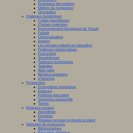
Evolutions des métiers
Métiers du numérique
Orientation
Pratiques numériques
Cartes heuristiques
Classes inversées
Environnement Numérique de Travail
Fablab
Géolocalisation
Images
Les mondes virtuels en éducation
Pratiques collaboratives
Podcasting
Smartphones
Tableaux numériques
Tablettes
Web radio
Webdocumentaire
eTwinning
Prospective
Ecosystème numérique
Espaces
Politique éducative
Scénarios prospectifs
Temps
Réseaux sociaux
Algorithme
Données
Réseaux sociaux et champ scolaire
Sélection de ressources
Bibliographies
Education artistique