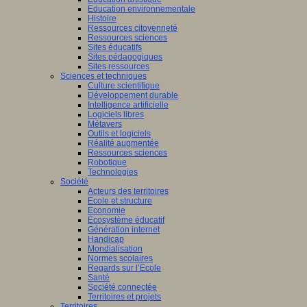
Education environnementale
Histoire
Ressources citoyenneté
Ressources sciences
Sites éducatifs
Sites pédagogiques
Sites ressources
Sciences et techniques
Culture scientifique
Développement durable
Intelligence artificielle
Logiciels libres
Métavers
Outils et logiciels
Réalité augmentée
Ressources sciences
Robotique
Technologies
Société
Acteurs des territoires
Ecole et structure
Economie
Ecosystème éducatif
Génération internet
Handicap
Mondialisation
Normes scolaires
Regards sur l’Ecole
Santé
Société connectée
Territoires et projets
Territoires