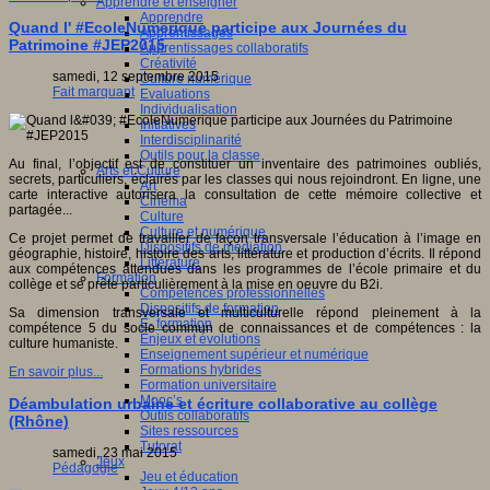
Apprendre et enseigner
Apprendre
Quand l' #EcoleNumerique participe aux Journées du
Apprentissages
Patrimoine #JEP2015
Apprentissages collaboratifs
Créativité
samedi, 12 septembre 2015
Culture numérique
Fait marquant
Evaluations
Individualisation
Initiatives
Interdisciplinarité
Outils pour la classe
Au final, l’objectif est de constituer un inventaire des patrimoines oubliés,
Arts et Culture
secrets, particuliers, éclairés par les classes qui nous rejoindront. En ligne, une
Art
carte interactive autorisera la consultation de cette mémoire collective et
Cinéma
partagée...
Culture
Culture et numérique
Ce projet permet de travailler de façon transversale l’éducation à l’image en
Dispositifs de médiation
géographie, histoire, histoire des arts, littérature et production d’écrits. Il répond
Littérature
aux compétences attendues dans les programmes de l’école primaire et du
Formation
collège et se prête particulièrement à la mise en oeuvre du B2i.
Compétences professionnelles
Dispositifs de formation
Sa dimension transversale et multiculturelle répond pleinement à la
E- formation
compétence 5 du socle commun de connaissances et de compétences : la
Enjeux et évolutions
culture humaniste.
Enseignement supérieur et numérique
Formations hybrides
En savoir plus...
Formation universitaire
Mooc’s
Déambulation urbaine et écriture collaborative au collège
Outils collaboratifs
(Rhône)
Sites ressources
Tutorat
samedi, 23 mai 2015
Jeux
Pédagogie
Jeu et éducation