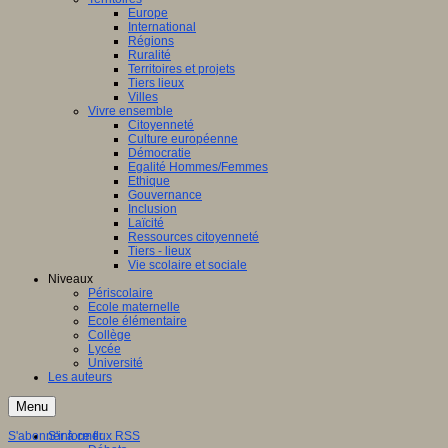
Europe
International
Régions
Ruralité
Territoires et projets
Tiers lieux
Villes
Vivre ensemble
Citoyenneté
Culture européenne
Démocratie
Egalité Hommes/Femmes
Ethique
Gouvernance
Inclusion
Laïcité
Ressources citoyenneté
Tiers - lieux
Vie scolaire et sociale
Niveaux
Périscolaire
Ecole maternelle
Ecole élémentaire
Collège
Lycée
Université
Les auteurs
Menu
S'abonner à ce flux RSS
S'informer