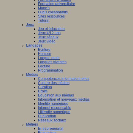
Formation universitaire
Mooc’s
Outils collaboratifs
Sites ressources
Tutorat
Jeux
Jeu et éducation
Jeux 4/12 ans
Jeux sérieux
Jeux vidéo
Langages
Ecriture
Humour
Langue orale
Langues vivantes
Lecture
Programmation
Médias
Compétences informationnelles
Culture des médias
Curation
Droits
Education aux médias
Information et nouveaux médias
Identité numérique
Internet responsable
Littératie numérique
Publication
Réseaux sociaux
Métiers
Entrepreneuriat
Entreprises