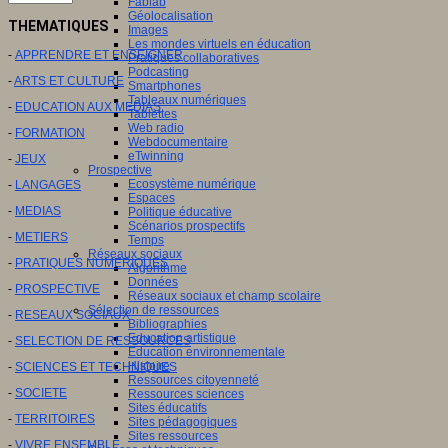
Fablab
Géolocalisation
THEMATIQUES
Images
Les mondes virtuels en éducation
-
APPRENDRE ET ENSEIGNER
Pratiques collaboratives
Podcasting
-
ARTS ET CULTURE
Smartphones
Tableaux numériques
-
EDUCATION AUX MEDIAS
Tablettes
Web radio
-
FORMATION
Webdocumentaire
eTwinning
-
JEUX
Prospective
Ecosystème numérique
-
LANGAGES
Espaces
-
MEDIAS
Politique éducative
Scénarios prospectifs
-
METIERS
Temps
Réseaux sociaux
-
PRATIQUES NUMERIQUES
Algorithme
Données
-
PROSPECTIVE
Réseaux sociaux et champ scolaire
Sélection de ressources
-
RESEAUX SOCIAUX
Bibliographies
Education artistique
-
SELECTION DE RESSOURCES
Education environnementale
Histoire
-
SCIENCES ET TECHNIQUES
Ressources citoyenneté
-
SOCIETE
Ressources sciences
Sites éducatifs
-
TERRITOIRES
Sites pédagogiques
Sites ressources
-
VIVRE ENSEMBLE