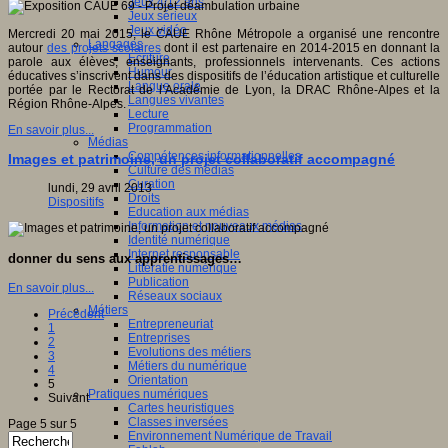
Jeux 4/12 ans
Jeux sérieux
Jeux vidéo
Mercredi 20 mai 2015, le CAUE Rhône Métropole a organisé une rencontre
Langages
autour
des projets scolaires
dont il est partenaire en 2014-2015 en donnant la
Ecriture
parole aux élèves, enseignants, professionnels intervenants. Ces actions
Humour
éducatives s’inscrivent dans des dispositifs de l’éducation artistique et culturelle
Langue orale
portée par le Rectorat de l’Académie de Lyon, la DRAC Rhône-Alpes et la
Langues vivantes
Région Rhône-Alpes.
Lecture
Programmation
En savoir plus...
Médias
Compétences informationnelles
Images et patrimoine, un projet collaboratif accompagné
Culture des médias
Curation
lundi, 29 avril 2013
Droits
Dispositifs
Education aux médias
Information et nouveaux médias
Identité numérique
Internet responsable
donner du sens aux apprentissages…
Littératie numérique
Publication
En savoir plus...
Réseaux sociaux
Métiers
Précédent
Entrepreneuriat
1
Entreprises
2
Evolutions des métiers
3
Métiers du numérique
4
Orientation
5
Pratiques numériques
Suivant
Cartes heuristiques
Classes inversées
Page 5 sur 5
Environnement Numérique de Travail