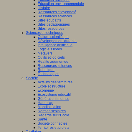
Education environnementale
Histoire
Ressources citoyenneté
Ressources sciences
Sites éducatifs
Sites pédagogiques
Sites ressources
Sciences et techniques
Culture scientifique
Développement durable
Intelligence artificielle
Logiciels libres
Métavers
Outils et logiciels
Réalité augmentée
Ressources sciences
Robotique
Technologies
Société
Acteurs des territoires
Ecole et structure
Economie
Ecosystème éducatif
Génération internet
Handicap
Mondialisation
Normes scolaires
Regards sur l’Ecole
Santé
Société connectée
Territoires et projets
Territoires