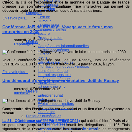
Jeux 4/12 ans
Citéco
, la cité de l’écon
omie et de la monnaie de la Banque de France
Jeux sérieux
propose sur son site une magnifique frise interactive qui permet de
Jeux vidéo
découvrir toute la pensée économique
d’Aristote à nos jours.
Langages
Ecriture
En savoir plus...
Humour
Langue orale
Conférence Joël de Rosnay : Voyage vers le futur, mon
Langues vivantes
entreprise en 2030
Lecture
Programmation
samedi, 06 février 2016
Médias
Reportages
Compétences informationnelles
Culture des médias
Curation
Droits
Voici la conférence réalisée par Joël de Rosnay, lors de l'évènement
Education aux médias
ENTREPRISE DU FUTUR qui s'est déroulé le 14 janvier 2016, à Lyon.
Information et nouveaux médias
Identité numérique
En savoir plus...
Internet responsable
Littératie numérique
Une démocratie énergétique concertative. Joël de Rosnay
Publication
Réseaux sociaux
mercredi, 02 décembre 2015
Métiers
Interviews
Entrepreneuriat
Entreprises
Evolutions des métiers
Métiers du numérique
Comprendre dès l'école qu'on est un noeud et un lien d'un écosystème en
Orientation
réseau.
Pratiques numériques
Cartes heuristiques
La 21e COnférence sur les Parties (la COP21)
qui a débuté hier à Paris et va
Classes inversées
se poursuivre jusqu'au 11 décembre réunit les délégations des 195 Etats
Environnement Numérique de Travail
signataires de la Convention cadre des Nations unies sur les changements