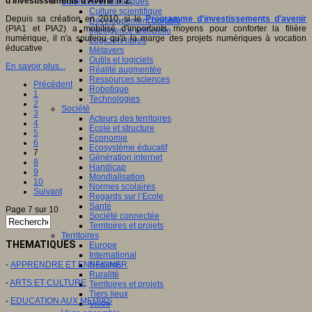
d'Investissements d'Avenir n°2.
Sciences et techniques
Culture scientifique
Depuis sa création en 2010, si le
Programme d'investissements d'avenir
Développement durable
(PIA1 et PIA2) a mobilisé d'importants moyens pour conforter la filière
Intelligence artificielle
numérique, il n'a soutenu qu'à la marge des projets numériques à vocation
Logiciels libres
éducative
Métavers
Outils et logiciels
En savoir plus...
Réalité augmentée
Ressources sciences
Précédent
Robotique
1
Technologies
2
Société
3
Acteurs des territoires
4
Ecole et structure
5
Economie
6
Ecosystème éducatif
7
Génération internet
8
Handicap
9
Mondialisation
10
Normes scolaires
Suivant
Regards sur l’Ecole
Santé
Page 7 sur 10
Société connectée
Territoires et projets
Territoires
THEMATIQUES
Europe
International
-
APPRENDRE ET ENSEIGNER
Régions
Ruralité
-
ARTS ET CULTURE
Territoires et projets
Tiers lieux
-
EDUCATION AUX MEDIAS
Villes