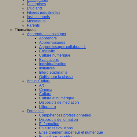
Entreprises
Etudiants
Filières industrielles
Institutionnels
Médiateurs
Parents
Thématiques
Apprendre et enseigner
Apprendre
Apprentissages
Apprentissages collaboratifs
Créativité
Culture numérique
Evaluations
Individualisation
Initiatives
Interdisciplinarité
Outils pour la classe
Arts et Culture
Art
Cinéma
Culture
Culture et numérique
Dispositifs de médiation
Littérature
Formation
Compétences professionnelles
Dispositifs de formation
E- formation
Enjeux et évolutions
Enseignement supérieur et numérique
Formations hybrides