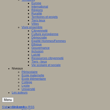
Europe
International
Régions
Ruralité
Territoires et projets
Tiers lieux
Villes
Vivre ensemble
Citoyenneté
Culture européenne
Démocratie
Egalité Hommes/Femmes
Ethique
Gouvernance
Inclusion
Laïcité
Ressources citoyenneté
Tiers - lieux
Vie scolaire et sociale
Niveaux
Périscolaire
Ecole maternelle
Ecole élémentaire
Collège
Lycée
Université
Les auteurs
Menu
S'abonner à ce flux RSS
S'informer