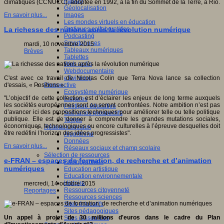
Fablab
climatiques (CCNUCC), adoptée en 1992, à la fin du Sommet de la Terre, à Rio.
Géolocalisation
Images
En savoir plus...
Les mondes virtuels en éducation
Pratiques collaboratives
La richesse des nations après la révolution numérique
Podcasting
Smartphones
mardi, 10 novembre 2015
Tableaux numériques
Brèves
Tablettes
Web radio
Webdocumentaire
eTwinning
C'est avec ce travail de Nicolas Colin que Terra Nova lance sa collection
Prospective
d'essais, « Positions ».
Ecosystème numérique
"L’objectif de cette collection est d’éclairer les enjeux de long terme auxquels
Espaces
les sociétés européennes sont ou seront confrontées. Notre ambition n’est pas
Politique éducative
d’avancer ici des propositions techniques pour améliorer telle ou telle politique
Scénarios prospectifs
publique. Elle est de donner à comprendre les grandes mutations sociales,
Temps
économiques, technologiques ou encore culturelles à l’épreuve desquelles doit
Réseaux sociaux
être redéfini l’horizon des idées progressistes".
Algorithme
Données
En savoir plus...
Réseaux sociaux et champ scolaire
Sélection de ressources
e-FRAN – espaces de formation, de recherche et d’animation
Bibliographies
numériques
Education artistique
Education environnementale
Histoire
mercredi, 14 octobre 2015
Ressources citoyenneté
Reportages
Ressources sciences
Sites éducatifs
Sites pédagogiques
Un appel à projet de 30 millions d'euros dans le cadre du Plan
Sites ressources