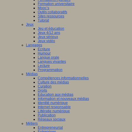
Formation universitaire
Mooc’s
Outils collaboratifs
Sites ressources
Tutorat
Jeux
Jeu et éducation
Jeux 4/12 ans
Jeux sérieux
Jeux vidéo
Langages
Ecriture
Humour
Langue orale
Langues vivantes
Lecture
Programmation
Médias
Compétences informationnelles
Culture des médias
Curation
Droits
Education aux médias
Information et nouveaux médias
Identité numérique
Internet responsable
Littératie numérique
Publication
Réseaux sociaux
Métiers
Entrepreneuriat
Entreprises