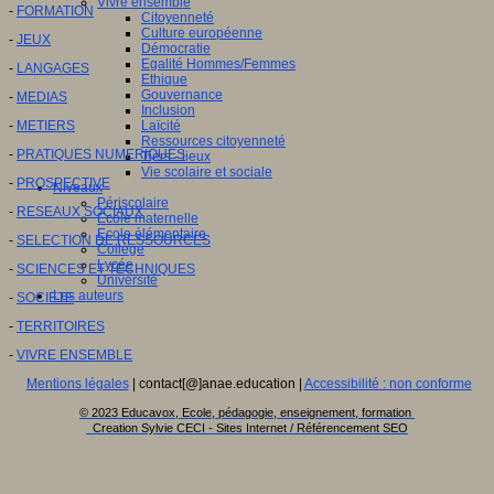
Vivre ensemble
-
FORMATION
Citoyenneté
Culture européenne
-
JEUX
Démocratie
Egalité Hommes/Femmes
-
LANGAGES
Ethique
Gouvernance
-
MEDIAS
Inclusion
-
METIERS
Laïcité
Ressources citoyenneté
-
PRATIQUES NUMERIQUES
Tiers - lieux
Vie scolaire et sociale
-
PROSPECTIVE
Niveaux
Périscolaire
-
RESEAUX SOCIAUX
Ecole maternelle
Ecole élémentaire
-
SELECTION DE RESSOURCES
Collège
Lycée
-
SCIENCES ET TECHNIQUES
Université
Les auteurs
-
SOCIETE
-
TERRITOIRES
-
VIVRE ENSEMBLE
Mentions légales
| contact[@]anae.education |
Accessibilité : non conforme
© 2023 Educavox, Ecole, pédagogie, enseignement, formation
Creation Sylvie CECI - Sites Internet / Référencement SEO