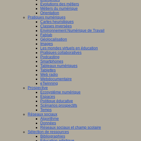
Evolutions des métiers
Métiers du numérique
Orientation
Pratiques numériques
Cartes heuristiques
Classes inversées
Environnement Numérique de Travail
Fablab
Géolocalisation
Images
Les mondes virtuels en éducation
Pratiques collaboratives
Podcasting
Smartphones
Tableaux numériques
Tablettes
Web radio
Webdocumentaire
eTwinning
Prospective
Ecosystème numérique
Espaces
Politique éducative
Scénarios prospectifs
Temps
Réseaux sociaux
Algorithme
Données
Réseaux sociaux et champ scolaire
Sélection de ressources
Bibliographies
Education artistique