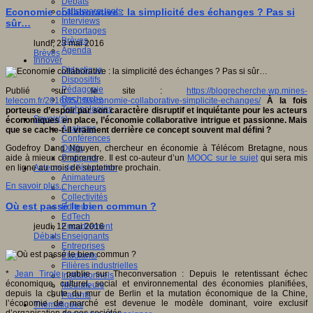
Débats
Faits marquants
Economie collaborative : la simplicité des échanges ? Pas si
Interviews
sûr…
Reportages
Brèves
lundi, 23 mai 2016
Agenda
Brèves
Innover
Didactique
Dispositifs
Pédagogie
Publié sur le site :
https://blogrecherche.wp.mines-
Recherche
telecom.fr/2016/05/19/economie-collaborative-simplicite-echanges/
À la fois
Technologies
porteuse d’espoir par son caractère disruptif et inquiétante pour les acteurs
Savoir(s)
économiques en place, l’économie collaborative intrigue et passionne. Mais
Analyses
que se cache-t-il vraiment derrière ce concept souvent mal défini ?
Conférences
Outils
Godefroy Dang Nguyen, chercheur en économie à Télécom Bretagne, nous
Pratiques
aide à mieux comprendre. Il est co-auteur d’un
MOOC sur le sujet
qui sera mis
Acteurs de l'éducation
en ligne au mois de septembre prochain.
Animateurs
En savoir plus...
Chercheurs
Collectivités
Où est passé le bien commun ?
Editeurs
EdTech
Encadrement
jeudi, 12 mai 2016
Enseignants
Débats
Entreprises
Etudiants
Filières industrielles
*
Jean Tirole
publie sur Theconversation : Depuis le retentissant échec
Institutionnels
économique, culturel, social et environnemental des économies planifiées,
Médiateurs
depuis la chute du mur de Berlin et la mutation économique de la Chine,
Parents
l’économie de marché est devenue le modèle dominant, voire exclusif
Thématiques