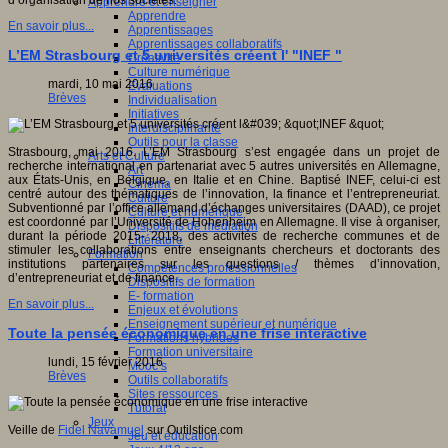
d’organisation de nos sociétés.
Apprendre et enseigner
Apprendre
En savoir plus...
Apprentissages
Apprentissages collaboratifs
L’EM Strasbourg et 5 universités créent l' "INEF "
Créativité
Culture numérique
mardi, 10 mai 2016
Evaluations
Brèves
Individualisation
Initiatives
Interdisciplinarité
Outils pour la classe
Strasbourg, mai 2016. L’EM Strasbourg s’est engagée dans un projet de
Arts et Culture
recherche international en partenariat avec 5 autres universités en Allemagne,
Art
aux États-Unis, en Belgique, en Italie et en Chine. Baptisé INEF, celui-ci est
Cinéma
centré autour des thématiques de l’innovation, la finance et l’entrepreneuriat.
Culture
Subventionné par l’office allemand d’échanges universitaires (DAAD), ce projet
Culture et numérique
est coordonné par l’Université de Hohenheim en Allemagne. Il vise à organiser,
Dispositifs de médiation
durant la période 2015- 2018, des activités de recherche communes et de
Littérature
stimuler les collaborations entre enseignants chercheurs et doctorants des
Formation
institutions partenaires sur les questions / thèmes d’innovation,
Compétences professionnelles
d’entrepreneuriat et de finance.
Dispositifs de formation
E- formation
En savoir plus...
Enjeux et évolutions
Enseignement supérieur et numérique
Toute la pensée économique en une frise interactive
Formations hybrides
Formation universitaire
lundi, 15 février 2016
Mooc’s
Brèves
Outils collaboratifs
Sites ressources
Tutorat
Jeux
Veille de
Fidel Navamuel
sur Outilstice.com
Jeu et éducation