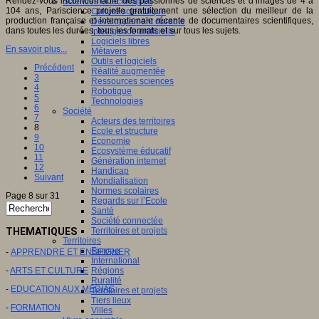
Rendez-vous incontournable des passionnés de sciences et d’images de 4 à
Sciences et techniques
104 ans, Pariscience projette gratuitement une sélection du meilleur de la
Culture scientifique
production française et internationale récente de documentaires scientifiques,
Développement durable
dans toutes les durées, tous les formats et sur tous les sujets.
Intelligence artificielle
Logiciels libres
En savoir plus...
Métavers
Outils et logiciels
Précédent
Réalité augmentée
3
Ressources sciences
4
Robotique
5
Technologies
6
Société
7
Acteurs des territoires
8
Ecole et structure
9
Economie
10
Ecosystème éducatif
11
Génération internet
12
Handicap
Suivant
Mondialisation
Normes scolaires
Page 8 sur 31
Regards sur l’Ecole
Santé
Société connectée
THEMATIQUES
Territoires et projets
Territoires
Europe
-
APPRENDRE ET ENSEIGNER
International
-
ARTS ET CULTURE
Régions
Ruralité
-
EDUCATION AUX MEDIAS
Territoires et projets
Tiers lieux
-
FORMATION
Villes