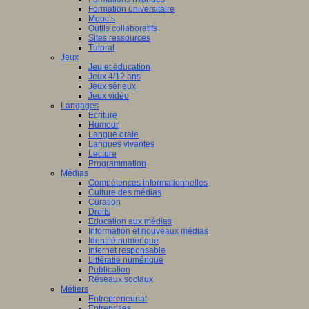
Formation universitaire
Mooc’s
Outils collaboratifs
Sites ressources
Tutorat
Jeux
Jeu et éducation
Jeux 4/12 ans
Jeux sérieux
Jeux vidéo
Langages
Ecriture
Humour
Langue orale
Langues vivantes
Lecture
Programmation
Médias
Compétences informationnelles
Culture des médias
Curation
Droits
Education aux médias
Information et nouveaux médias
Identité numérique
Internet responsable
Littératie numérique
Publication
Réseaux sociaux
Métiers
Entrepreneuriat
Entreprises