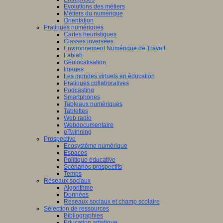
Evolutions des métiers
Métiers du numérique
Orientation
Pratiques numériques
Cartes heuristiques
Classes inversées
Environnement Numérique de Travail
Fablab
Géolocalisation
Images
Les mondes virtuels en éducation
Pratiques collaboratives
Podcasting
Smartphones
Tableaux numériques
Tablettes
Web radio
Webdocumentaire
eTwinning
Prospective
Ecosystème numérique
Espaces
Politique éducative
Scénarios prospectifs
Temps
Réseaux sociaux
Algorithme
Données
Réseaux sociaux et champ scolaire
Sélection de ressources
Bibliographies
Education artistique