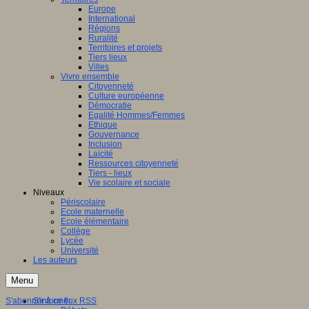
Europe
International
Régions
Ruralité
Territoires et projets
Tiers lieux
Villes
Vivre ensemble
Citoyenneté
Culture européenne
Démocratie
Egalité Hommes/Femmes
Ethique
Gouvernance
Inclusion
Laïcité
Ressources citoyenneté
Tiers - lieux
Vie scolaire et sociale
Niveaux
Périscolaire
Ecole maternelle
Ecole élémentaire
Collège
Lycée
Université
Les auteurs
Menu
S'abonner à ce flux RSS
S'informer