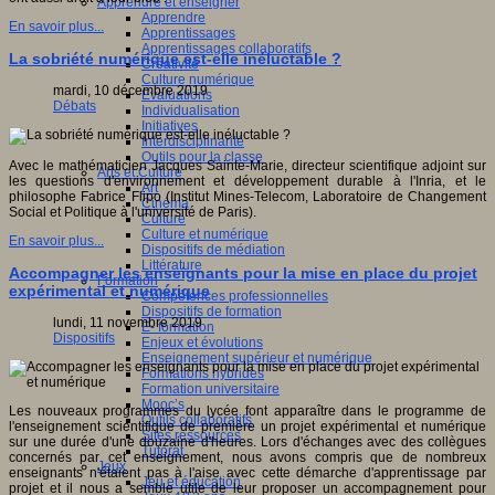
Apprendre et enseigner
Apprendre
En savoir plus...
Apprentissages
Apprentissages collaboratifs
La sobriété numérique est-elle inéluctable ?
Créativité
Culture numérique
mardi, 10 décembre 2019
Evaluations
Débats
Individualisation
Initiatives
Interdisciplinarité
Outils pour la classe
Avec le mathématicien Jacques Sainte-Marie, directeur scientifique adjoint sur
Arts et Culture
les questions d'environnement et développement durable à l'Inria, et le
Art
philosophe Fabrice Flipo (Institut Mines-Telecom, Laboratoire de Changement
Cinéma
Social et Politique à l'université de Paris).
Culture
Culture et numérique
En savoir plus...
Dispositifs de médiation
Littérature
Accompagner les enseignants pour la mise en place du projet
Formation
expérimental et numérique
Compétences professionnelles
Dispositifs de formation
lundi, 11 novembre 2019
E- formation
Dispositifs
Enjeux et évolutions
Enseignement supérieur et numérique
Formations hybrides
Formation universitaire
Mooc’s
Les nouveaux programmes du lycée font apparaître dans le programme de
Outils collaboratifs
l'enseignement scientifique de première un projet expérimental et numérique
Sites ressources
sur une durée d'une douzaine d'heures. Lors d'échanges avec des collègues
Tutorat
concernés par cet enseignement, nous avons compris que de nombreux
Jeux
enseignants n'étaient pas à l'aise avec cette démarche d'apprentissage par
Jeu et éducation
projet et il nous a semble utile de leur proposer un accompagnement pour