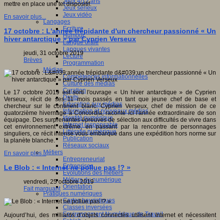
Jeux 4/12 ans
mettre en place une tel dispositif.
Jeux sérieux
Jeux vidéo
En savoir plus...
Langages
Ecriture
17 octobre : L'année trépidante d'un chercheur passionné « Un
Humour
hiver antarctique » par Cyprien Verseux
Langue orale
Langues vivantes
jeudi, 31 octobre 2019
Lecture
Brèves
Programmation
Médias
Compétences informationnelles
Culture des médias
Curation
Le 17 octobre 2019 est sorti l'ouvrage « Un hiver antarctique » de Cyprien
Droits
Verseux, récit de ses 11 mois passés en tant que jeune chef de base et
Education aux médias
chercheur sur le continent blanc. Cyprien Verseux, chef de mission de ce
Information et nouveaux médias
quatorzième hivernage à Concordia, raconte ici l'année extraordinaire de son
Identité numérique
équipage. Des surprenantes épreuves de sélection aux difficultés de vivre dans
Internet responsable
cet environnement extrême, en passant par la rencontre de personnages
Littératie numérique
singuliers, ce récit intense vous embarque dans une expédition hors norme sur
Publication
la planète blanche.
Réseaux sociaux
Métiers
En savoir plus...
Entrepreneuriat
Entreprises
Le Blob : « Internet ne pollue pas !? »
Evolutions des métiers
Métiers du numérique
vendredi, 25 octobre 2019
Orientation
Fait marquant
Pratiques numériques
Cartes heuristiques
Classes inversées
Environnement Numérique de Travail
Aujourd’hui, des milliards d’objets connectés utilisent Internet et nécessitent