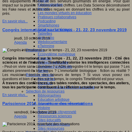
Fablab
des équipements réseau et des serveurs gourmands en énergie. Pour quel
Géolocalisation
impact sur la planète ? Allons voir les chiffres. Les Data Science déconstruisent
Images
les Fake news et autres idées reçues en donnant les chiffres à voir, au pixel
Les mondes virtuels en éducation
près.
Pratiques collaboratives
Podcasting
En savoir plus...
Smartphones
Tableaux numériques
Congrès international sur le temps - 21, 22, 23 novembre 2019
Tablettes
Web radio
jeudi, 10 octobre 2019
Webdocumentaire
Agenda
eTwinning
Prospective
Ecosystème numérique
Espaces
Congrès international sur le temps - 21, 22, 23 novembre 2019 - Cité des
Politique éducative
sciences et de l'industrie -
TimeWorld valorise les intelligences connectées
Scénarios prospectifs
-
Peut-on vivre sans calendrier ? L’ADN enregistre-t-il le temps qui passe ? Les
Temps
atomes prennent-ils leur temps ? L’immortalité biologique : fiction ou réalité ?
Réseaux sociaux
Les musiciens sont-ils des faiseurs de temps ? Si vous vous posez ces
Algorithme
questions et bien d’autres sur le temps, le congrès TimeWorld est pour vous.
Données
À travers des conférences, des tables rondes, des spectacles, des ateliers,
Réseaux sociaux et champ scolaire
tous les participants contribuent à la réflexion actuelle sur le temps.
Sélection de ressources
En savoir plus...
Bibliographies
Education artistique
Pariscience 2019, ouverture des réservations
Education environnementale
Histoire
Ressources citoyenneté
vendredi, 04 octobre 2019
Ressources sciences
Agenda
Sites éducatifs
Sites pédagogiques
Sites ressources