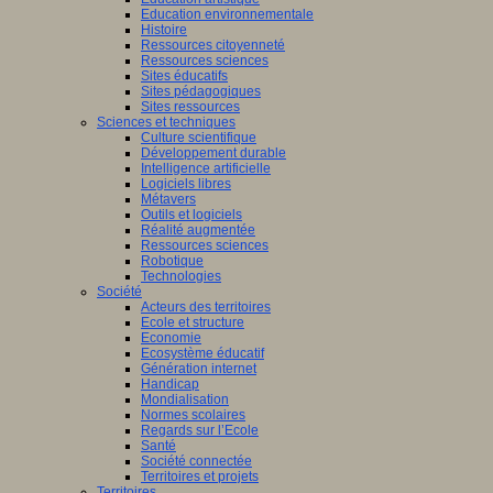
Education environnementale
Histoire
Ressources citoyenneté
Ressources sciences
Sites éducatifs
Sites pédagogiques
Sites ressources
Sciences et techniques
Culture scientifique
Développement durable
Intelligence artificielle
Logiciels libres
Métavers
Outils et logiciels
Réalité augmentée
Ressources sciences
Robotique
Technologies
Société
Acteurs des territoires
Ecole et structure
Economie
Ecosystème éducatif
Génération internet
Handicap
Mondialisation
Normes scolaires
Regards sur l’Ecole
Santé
Société connectée
Territoires et projets
Territoires