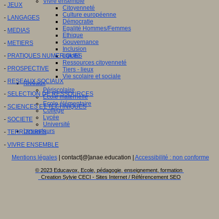
Vivre ensemble
-
JEUX
Citoyenneté
Culture européenne
-
LANGAGES
Démocratie
Egalité Hommes/Femmes
-
MEDIAS
Ethique
Gouvernance
-
METIERS
Inclusion
-
PRATIQUES NUMERIQUES
Laïcité
Ressources citoyenneté
-
PROSPECTIVE
Tiers - lieux
Vie scolaire et sociale
-
RESEAUX SOCIAUX
Niveaux
Périscolaire
-
SELECTION DE RESSOURCES
Ecole maternelle
Ecole élémentaire
-
SCIENCES ET TECHNIQUES
Collège
Lycée
-
SOCIETE
Université
Les auteurs
-
TERRITOIRES
-
VIVRE ENSEMBLE
Mentions légales
| contact[@]anae.education |
Accessibilité : non conforme
© 2023 Educavox, Ecole, pédagogie, enseignement, formation
Creation Sylvie CECI - Sites Internet / Référencement SEO