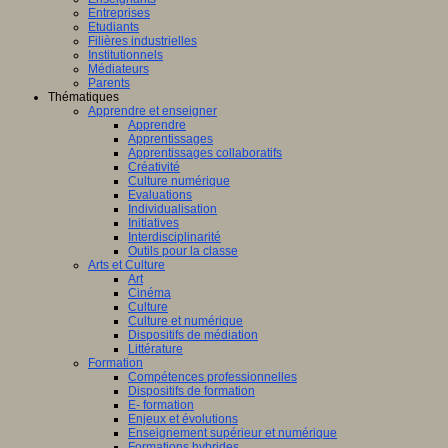
Entreprises
Etudiants
Filières industrielles
Institutionnels
Médiateurs
Parents
Thématiques
Apprendre et enseigner
Apprendre
Apprentissages
Apprentissages collaboratifs
Créativité
Culture numérique
Evaluations
Individualisation
Initiatives
Interdisciplinarité
Outils pour la classe
Arts et Culture
Art
Cinéma
Culture
Culture et numérique
Dispositifs de médiation
Littérature
Formation
Compétences professionnelles
Dispositifs de formation
E- formation
Enjeux et évolutions
Enseignement supérieur et numérique
Formations hybrides