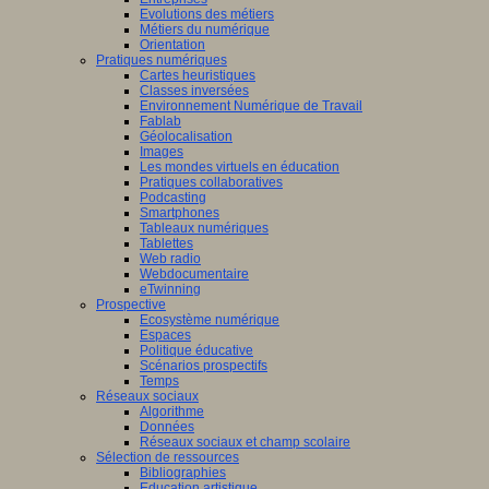
Evolutions des métiers
Métiers du numérique
Orientation
Pratiques numériques
Cartes heuristiques
Classes inversées
Environnement Numérique de Travail
Fablab
Géolocalisation
Images
Les mondes virtuels en éducation
Pratiques collaboratives
Podcasting
Smartphones
Tableaux numériques
Tablettes
Web radio
Webdocumentaire
eTwinning
Prospective
Ecosystème numérique
Espaces
Politique éducative
Scénarios prospectifs
Temps
Réseaux sociaux
Algorithme
Données
Réseaux sociaux et champ scolaire
Sélection de ressources
Bibliographies
Education artistique