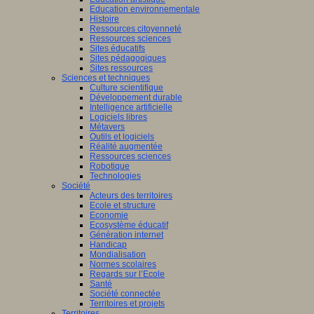
Education environnementale
Histoire
Ressources citoyenneté
Ressources sciences
Sites éducatifs
Sites pédagogiques
Sites ressources
Sciences et techniques
Culture scientifique
Développement durable
Intelligence artificielle
Logiciels libres
Métavers
Outils et logiciels
Réalité augmentée
Ressources sciences
Robotique
Technologies
Société
Acteurs des territoires
Ecole et structure
Economie
Ecosystème éducatif
Génération internet
Handicap
Mondialisation
Normes scolaires
Regards sur l’Ecole
Santé
Société connectée
Territoires et projets
Territoires