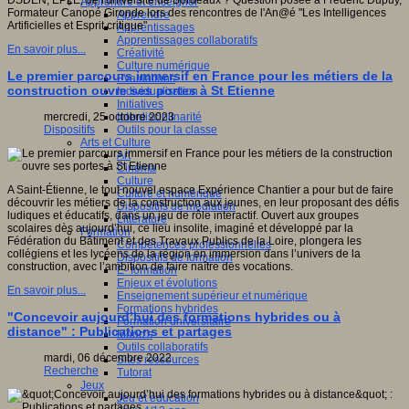
DSDEN, EPLE, de l'université de Bordeaux ? Question posée à Frédéric Dupuy,
Apprendre et enseigner
Formateur Canopé Gironde lors des rencontres de l'An@é "Les Intelligences
Apprendre
Artificielles et Esprit critique"
Apprentissages
Apprentissages collaboratifs
En savoir plus...
Créativité
Culture numérique
Le premier parcours immersif en France pour les métiers de la
Evaluations
construction ouvre ses portes à St Etienne
Individualisation
Initiatives
Interdisciplinarité
mercredi, 25 octobre 2023
Outils pour la classe
Dispositifs
Arts et Culture
Art
Cinéma
Culture
A Saint-Étienne, le tout nouvel espace Expérience Chantier a pour but de faire
Culture et numérique
découvrir les métiers de la construction aux jeunes, en leur proposant des défis
Dispositifs de médiation
ludiques et éducatifs, dans un jeu de rôle interactif. Ouvert aux groupes
Littérature
scolaires dès aujourd’hui, ce lieu insolite, imaginé et développé par la
Formation
Fédération du Bâtiment et des Travaux Publics de la Loire, plongera les
Compétences professionnelles
collégiens et les lycéens de la région en immersion dans l’univers de la
Dispositifs de formation
construction, avec l’ambition de faire naître des vocations.
E- formation
Enjeux et évolutions
En savoir plus...
Enseignement supérieur et numérique
Formations hybrides
"Concevoir aujourd’hui des formations hybrides ou à
Formation universitaire
distance" : Publications et partages
Mooc’s
Outils collaboratifs
mardi, 06 décembre 2022
Sites ressources
Recherche
Tutorat
Jeux
Jeu et éducation