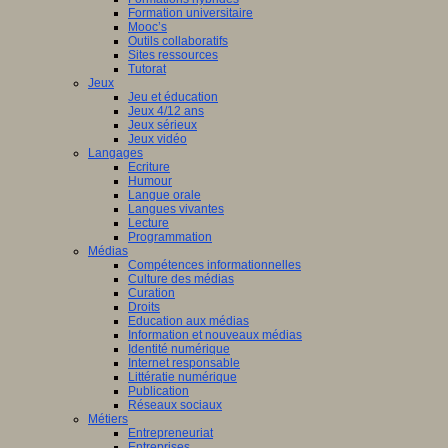
Formation universitaire
Mooc’s
Outils collaboratifs
Sites ressources
Tutorat
Jeux
Jeu et éducation
Jeux 4/12 ans
Jeux sérieux
Jeux vidéo
Langages
Ecriture
Humour
Langue orale
Langues vivantes
Lecture
Programmation
Médias
Compétences informationnelles
Culture des médias
Curation
Droits
Education aux médias
Information et nouveaux médias
Identité numérique
Internet responsable
Littératie numérique
Publication
Réseaux sociaux
Métiers
Entrepreneuriat
Entreprises