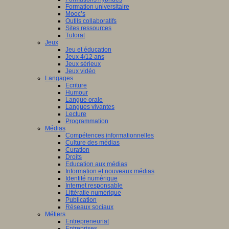
Formation universitaire
Mooc’s
Outils collaboratifs
Sites ressources
Tutorat
Jeux
Jeu et éducation
Jeux 4/12 ans
Jeux sérieux
Jeux vidéo
Langages
Ecriture
Humour
Langue orale
Langues vivantes
Lecture
Programmation
Médias
Compétences informationnelles
Culture des médias
Curation
Droits
Education aux médias
Information et nouveaux médias
Identité numérique
Internet responsable
Littératie numérique
Publication
Réseaux sociaux
Métiers
Entrepreneuriat
Entreprises