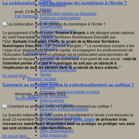
Fablab
La coéducation, outil de pilotage du numérique à l’Ecole ?
Géolocalisation
Images
jeudi, 23 février 2023
Les mondes virtuels en éducation
Fait marquant
Pratiques collaboratives
Podcasting
Smartphones
Tableaux numériques
Le groupement d’intérêt public
Trousse à projets
a été désigné pilote national
Tablettes
du volet Parentalité de l’action Territoires Numériques Éducatifs par
Web radio
l’Etat.
Nathalie Couégnas, Cheffe de projet de la Mission Territoires
Webdocumentaire
Numériques Educatifs -
GIP Trousse à projets
: "
Le numérique scolaire a fait
eTwinning
l’objet d’un déploiement récent et rapide. Accompagner les professionnels de
Prospective
l’Education nationale vers un pilotage via la coéducation peut permettre de
Ecosystème numérique
travailler en équipe la question du numérique d’un point de vue social :
celui de
Espaces
l’attention portée à ce que le numérique ne soit pas un obstacle à
Politique éducative
l’implication de tous les parents dans la scolarité de leurs enfants."
Scénarios prospectifs
Temps
En savoir plus...
Réseaux sociaux
Algorithme
Comment se protéger contre le cyberharcèlement au collège ?
Données
Réseaux sociaux et champ scolaire
dimanche, 20 novembre 2022
Sélection de ressources
Technologies
Bibliographies
Education artistique
Education environnementale
Histoire
La Journée nationale de lutte contre le harcèlement à l’école s’est déroulée le
Ressources citoyenneté
jeudi 10 novembre 2022. L’occasion pour
Geek Junior
de présenter trois
Ressources sciences
ressources numériques disponibles
pour se protéger ou protéger ses amis
Sites éducatifs
qui sont victimes de cyberharcèlement.
Sites pédagogiques
Sites ressources
En savoir plus...