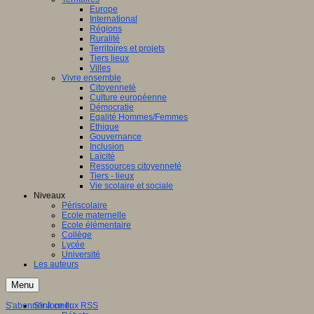
Europe
International
Régions
Ruralité
Territoires et projets
Tiers lieux
Villes
Vivre ensemble
Citoyenneté
Culture européenne
Démocratie
Egalité Hommes/Femmes
Ethique
Gouvernance
Inclusion
Laïcité
Ressources citoyenneté
Tiers - lieux
Vie scolaire et sociale
Niveaux
Périscolaire
Ecole maternelle
Ecole élémentaire
Collège
Lycée
Université
Les auteurs
Menu
S'abonner à ce flux RSS
S'informer