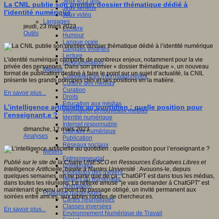
Jeux 4/12 ans
La CNIL publie son premier dossier thématique dédié à
Jeux sérieux
l’identité numérique
Jeux vidéo
Langages
jeudi, 23 mars 2023
Ecriture
Outils
Humour
Langue orale
Langues vivantes
Lecture
L’identité numérique comporte de nombreux enjeux, notamment pour la vie
Programmation
privée des personnes. Dans son premier « dossier thématique », un nouveau
Médias
format de publication destiné à faire le point sur un sujet d’actualité, la CNIL
Compétences informationnelles
présente les grands principes clés et ses positions en la matière.
Culture des médias
Curation
En savoir plus...
Droits
Education aux médias
L’intelligence artificielle au quotidien : quelle position pour
Information et nouveaux médias
l’enseignant.e ?
Identité numérique
Internet responsable
dimanche, 12 mars 2023
Littératie numérique
Analyses
Publication
Réseaux sociaux
Métiers
Entrepreneuriat
Publié sur le site de la Chaire UNESCO en Ressources Éducatives Libres et
Entreprises
Intelligence Artificielle, basée à Nantes Université :
Avouons-le, depuis
Evolutions des métiers
quelques semaines, on ne parle que de ça : ChatGPT est dans tous les médias,
Métiers du numérique
dans toutes les réunions. Le réflexe amusé “je vais demander à ChatGPT” est
Orientation
maintenant devenu un point de passage obligé, un invité permanent aux
Pratiques numériques
soirées entre ami.es, aux tables rondes de chercheur.es.
Cartes heuristiques
Classes inversées
En savoir plus...
Environnement Numérique de Travail