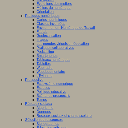
Evolutions des métiers
Métiers du numérique
Orientation
Pratiques numériques
Cartes heuristiques
Classes inversées
Environnement Numérique de Travail
Fablab
Géolocalisation
Images
Les mondes virtuels en éducation
Pratiques collaboratives
Podcasting
Smartphones
Tableaux numériques
Tablettes
Web radio
Webdocumentaire
eTwinning
Prospective
Ecosystème numérique
Espaces
Politique éducative
Scénarios prospectifs
Temps
Réseaux sociaux
Algorithme
Données
Réseaux sociaux et champ scolaire
Sélection de ressources
Bibliographies
Education artistique