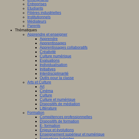
Entreprises
Etudiants
Filières industrielles
Institutionnels
Médiateurs
Parents
Thématiques
Apprendre et enseigner
Apprendre
Apprentissages
Apprentissages collaboratifs
Créativité
Culture numérique
Evaluations
Individualisation
Initiatives
Interdisciplinarité
Outils pour la classe
Arts et Culture
Art
Cinéma
Culture
Culture et numérique
Dispositifs de médiation
Littérature
Formation
Compétences professionnelles
Dispositifs de formation
E- formation
Enjeux et évolutions
Enseignement supérieur et numérique
Formations hybrides