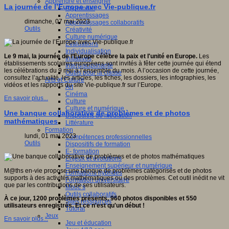
Apprendre et enseigner
La journée de l’Europe avec Vie-publique.fr
Apprendre
Apprentissages
dimanche, 07 mai 2023
Apprentissages collaboratifs
Outils
Créativité
Culture numérique
Evaluations
Individualisation
Le 9 mai, la journée de l’Europe célèbre la paix et l'unité en Europe.
Les
Initiatives
établissements scolaires européens sont invités à fêter cette journée qui étend
Interdisciplinarité
les célébrations du 9 mai à l’ensemble du mois.
A l’occasion de cette journée,
Outils pour la classe
consultez l’actualité, les articles, les fiches, les dossiers, les infographies, les
Arts et Culture
vidéos et les rapports du site Vie-publique.fr sur l’Europe.
Art
Cinéma
En savoir plus...
Culture
Culture et numérique
Une banque collaborative de problèmes et de photos
Dispositifs de médiation
mathématiques
Littérature
Formation
lundi, 01 mai 2023
Compétences professionnelles
Outils
Dispositifs de formation
E- formation
Enjeux et évolutions
Enseignement supérieur et numérique
M@ths en-vie propose une banque de problèmes catégorisés et de photos
Formations hybrides
supports à des activités mathématiques ou des problèmes. Cet outil inédit ne vit
Formation universitaire
que par les contributions de ses utilisateurs.
Mooc’s
Outils collaboratifs
À ce jour, 1200 problèmes présents, 960 photos disponibles et 550
Sites ressources
utilisateurs enregistrés. Et ce n'est qu'un début !
Tutorat
Jeux
En savoir plus...
Jeu et éducation