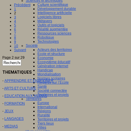
Sciences et techniques
Culture scientifique
Précédent
Développement durable
1
Intelligence artificielle
2
Logiciels libres
3
Métavers
4
Outils et logiciels
5
Réalité augmentée
6
Ressources sciences
7
Robotique
8
Technologies
9
Société
10
Acteurs des territoires
Suivant
Ecole et structure
Page 2 sur 29
Economie
Ecosystème éducatif
Génération internet
Handicap
THEMATIQUES
Mondialisation
Normes scolaires
-
APPRENDRE ET ENSEIGNER
Regards sur l’Ecole
Santé
-
ARTS ET CULTURE
Société connectée
Territoires et projets
-
EDUCATION AUX MEDIAS
Territoires
Europe
-
FORMATION
International
-
JEUX
Régions
Ruralité
-
LANGAGES
Territoires et projets
Tiers lieux
-
MEDIAS
Villes