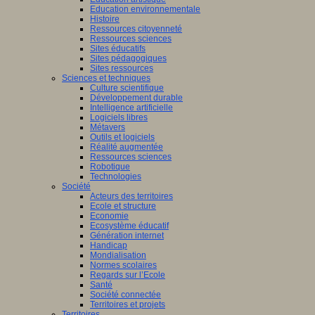
Education environnementale
Histoire
Ressources citoyenneté
Ressources sciences
Sites éducatifs
Sites pédagogiques
Sites ressources
Sciences et techniques
Culture scientifique
Développement durable
Intelligence artificielle
Logiciels libres
Métavers
Outils et logiciels
Réalité augmentée
Ressources sciences
Robotique
Technologies
Société
Acteurs des territoires
Ecole et structure
Economie
Ecosystème éducatif
Génération internet
Handicap
Mondialisation
Normes scolaires
Regards sur l’Ecole
Santé
Société connectée
Territoires et projets
Territoires