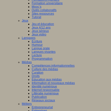
Formation universitaire
Mooc’s
Outils collaboratifs
Sites ressources
Tutorat
Jeux
Jeu et éducation
Jeux 4/12 ans
Jeux sérieux
Jeux vidéo
Langages
Ecriture
Humour
Langue orale
Langues vivantes
Lecture
Programmation
Médias
Compétences informationnelles
Culture des médias
Curation
Droits
Education aux médias
Information et nouveaux médias
Identité numérique
Internet responsable
Littératie numérique
Publication
Réseaux sociaux
Métiers
Entrepreneuriat
Entreprises