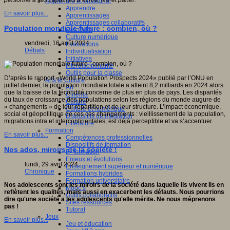
personne à ses capacités à écrire, lire et parler.
Apprendre et enseigner
Apprendre
En savoir plus...
Apprentissages
Apprentissages collaboratifs
Population mondiale future : combien, où ?
Créativité
Culture numérique
vendredi, 16 août 2024
Evaluations
Débats
Individualisation
Initiatives
Interdisciplinarité
Outils pour la classe
D’après le rapport «World Population Prospects 2024» publié par l’ONU en
Arts et Culture
juillet dernier, la population mondiale totale a atteint 8,2 milliards en 2024 alors
Art
que la baisse de la fécondité concerne de plus en plus de pays. Les disparités
Cinéma
du taux de croissance des populations selon les régions du monde augure de
Culture
« changements » de leur répartition et de leur structure. L’impact économique,
Culture et numérique
social et géopolitique de ces ces changements : vieillissement de la population,
Dispositifs de médiation
migrations intra et intercontinentales, est déjà perceptible et va s’accentuer.
Littérature
Formation
En savoir plus...
Compétences professionnelles
Dispositifs de formation
Nos ados, miroirs de la société !
E- formation
Enjeux et évolutions
lundi, 29 avril 2024
Enseignement supérieur et numérique
Chronique
Formations hybrides
Formation universitaire
Nos adolescents sont les miroirs de la société dans laquelle ils vivent Ils en
Mooc’s
reflètent les qualités, mais aussi en exacerbent les défauts. Nous pourrions
Outils collaboratifs
dire qu'une société a les adolescents qu'elle mérite. Ne nous méprenons
Sites ressources
pas !
Tutorat
Jeux
En savoir plus...
Jeu et éducation