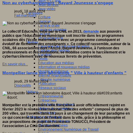
Jeux 4/12 ans
Non au cyberharcèlement : Bayard Jeunesse s’engage
Jeux sérieux
Jeux vidéo
jeudi, 18 avril 2024
Langages
Fait marquant
Ecriture
Humour
Langue orale
Langues vivantes
Le collectif Educnum, initié par la CNIL en 2013,
demande
aux pouvoirs
Lecture
publics que l'éducation au numérique soit inscrite dans les programmes
Programmation
scolaires dès l’école maternelle, «
avec un programme conséquent et
Médias
évolutif de formation des enseignants
»
.
Ce collectif rassemble, autour de la
Compétences informationnelles
CNIL, 66 associations dont l'An@é. Bayard Jeunesse, à l’unisson des
Culture des médias
professionnels et des institutions, se mobilise contre le harcèlement et le
Curation
cyberharcèlement avec de nouveaux livrets de prévention.
Droits
Education aux médias
En savoir plus...
Information et nouveaux médias
Identité numérique
Montpellier lance son laboratoire " Ville à hauteur d'enfants "
Internet responsable
Littératie numérique
jeudi, 29 février 2024
Publication
Dispositifs
Réseaux sociaux
Métiers
Entrepreneuriat
Entreprises
Evolutions des métiers
Montpellier est la première ville française à avoir officiellement rejoint en
Métiers du numérique
février 2023 le réseau international "
Ville des enfants
" composé de plus de
Orientation
200 villes, qui travaille dans 16 pays à un changement de leur paradigme en
Pratiques numériques
ce qui concerne la place de l’enfant dans la ville, grâce à la philosophie et
Cartes heuristiques
aux propositions du projet de Francesco TONUCCI, Président de
Classes inversées
l'association
La Città Dei Bambini.
Environnement Numérique de Travail