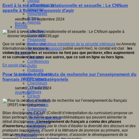
Débats
Faits marquants
Eveil à la vie affective, relationnelle et sexuelle : Le CNNum
Interviews
appelle à donner le pouvoir d'agir
Reportages
Brèves
vendredi, 20 septembre 2024
Agenda
Brèves
Innover
Didactique
Dispositifs
Pédagogie
Recherche
Que ce soit le
service statistique ministériel de la sécurité intérieure
ou Amnesty
Technologies
International (voir encore le
rapport
publié avant-hier), le constat est clair
:
les
Savoir(s)
violences sexuelles et sexistes ne font pas que perdurer, elles augmentent
Analyses
et se cumulent les unes aux autres, que ce soit en ligne ou hors ligne.
Conférences
En savoir plus...
Outils
Pratiques
Pour la création d’Instituts de recherche sur l’enseignement du
Acteurs de l'éducation
Animateurs
français (IREF) intercatégoriels
Chercheurs
Collectivités
samedi, 17 août 2024
Editeurs
Analyses
EdTech
Encadrement
Enseignants
Entreprises
Bilan disciplinaire CICUR (Collectif d’interpellation du curriculum) propose un
Etudiants
bilan pertinent, de même que les problématiques qui peuvent alimenter le
Filières industrielles
débat disciplinaire :
L’enseignement du français a connu des phases
Institutionnels
d’ouverture
caractérisées par le choix d’étudier la diversité des discours et des
Médiateurs
pratiques langagières, d’ouvrir à la littérature de jeunesse au primaire, aux
Parents
littératures francophones et étrangères, d’associer le développement de la
Thématiques