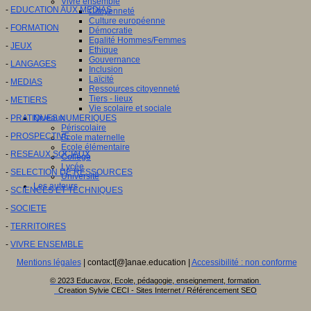
Vivre ensemble
-
EDUCATION AUX MEDIAS
Citoyenneté
Culture européenne
-
FORMATION
Démocratie
Egalité Hommes/Femmes
-
JEUX
Ethique
Gouvernance
-
LANGAGES
Inclusion
Laïcité
-
MEDIAS
Ressources citoyenneté
Tiers - lieux
-
METIERS
Vie scolaire et sociale
-
PRATIQUES NUMERIQUES
Niveaux
Périscolaire
-
PROSPECTIVE
Ecole maternelle
Ecole élémentaire
-
RESEAUX SOCIAUX
Collège
Lycée
-
SELECTION DE RESSOURCES
Université
Les auteurs
-
SCIENCES ET TECHNIQUES
-
SOCIETE
-
TERRITOIRES
-
VIVRE ENSEMBLE
Mentions légales
| contact[@]anae.education |
Accessibilité : non conforme
© 2023 Educavox, Ecole, pédagogie, enseignement, formation
Creation Sylvie CECI - Sites Internet / Référencement SEO