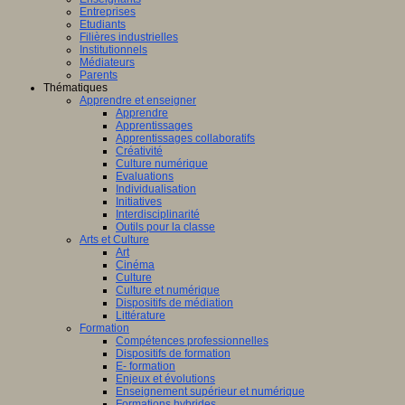
Entreprises
Etudiants
Filières industrielles
Institutionnels
Médiateurs
Parents
Thématiques
Apprendre et enseigner
Apprendre
Apprentissages
Apprentissages collaboratifs
Créativité
Culture numérique
Evaluations
Individualisation
Initiatives
Interdisciplinarité
Outils pour la classe
Arts et Culture
Art
Cinéma
Culture
Culture et numérique
Dispositifs de médiation
Littérature
Formation
Compétences professionnelles
Dispositifs de formation
E- formation
Enjeux et évolutions
Enseignement supérieur et numérique
Formations hybrides