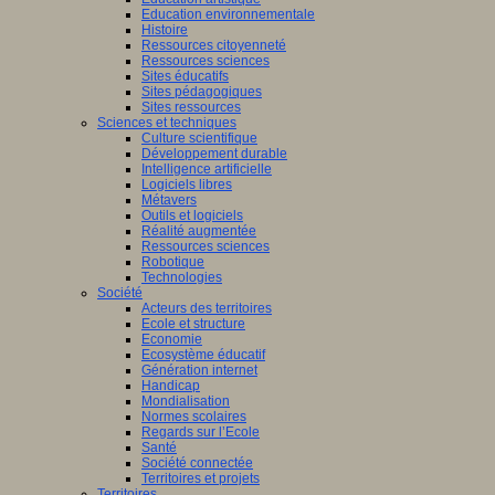
Education environnementale
Histoire
Ressources citoyenneté
Ressources sciences
Sites éducatifs
Sites pédagogiques
Sites ressources
Sciences et techniques
Culture scientifique
Développement durable
Intelligence artificielle
Logiciels libres
Métavers
Outils et logiciels
Réalité augmentée
Ressources sciences
Robotique
Technologies
Société
Acteurs des territoires
Ecole et structure
Economie
Ecosystème éducatif
Génération internet
Handicap
Mondialisation
Normes scolaires
Regards sur l’Ecole
Santé
Société connectée
Territoires et projets
Territoires