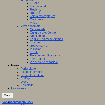
Europe
International
Régions
Ruralité
Territoires et projets
Tiers lieux
Villes
Vivre ensemble
Citoyenneté
Culture européenne
Démocratie
Egalité Hommes/Femmes
Ethique
Gouvernance
Inclusion
Laïcité
Ressources citoyenneté
Tiers - lieux
Vie scolaire et sociale
Niveaux
Périscolaire
Ecole maternelle
Ecole élémentaire
Collège
Lycée
Université
Les auteurs
Menu
S'abonner à ce flux RSS
S'informer