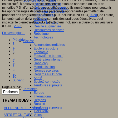
l’émancipation et du pouvoir d’agir de tous les publics apprenants, qu’ils soient
Sciences et techniques
en difficulté, à besoins particuliers, en situation de handicap ou issus de
Culture scientifique
minorités ? Si, d’un côté, les possibilités des outils numériques pour soutenir
Développement durable
les apprentissages de toutes les personnes apprenantes permettent de
Intelligence artificielle
proposer des programmes d’études plus inclusifs (UNESCO,
2020
), de l’autre,
Logiciels libres
la numérisation de la société, y compris des pratiques éducatives, peut
Métavers
impacter le bienêtre étudiant et affecter leur inclusion scolaire ou universitaire
Outils et logiciels
(OCDE,
2023
).
Réalité augmentée
Ressources sciences
En savoir plus...
Robotique
Technologies
Précédent
Société
1
Acteurs des territoires
2
Ecole et structure
3
Economie
4
Ecosystème éducatif
5
Génération internet
6
Handicap
7
Mondialisation
8
Normes scolaires
9
Regards sur l’Ecole
10
Santé
Suivant
Société connectée
Territoires et projets
Page 4 sur 45
Territoires
Europe
International
THEMATIQUES
Régions
Ruralité
Territoires et projets
-
APPRENDRE ET ENSEIGNER
Tiers lieux
-
ARTS ET CULTURE
Villes