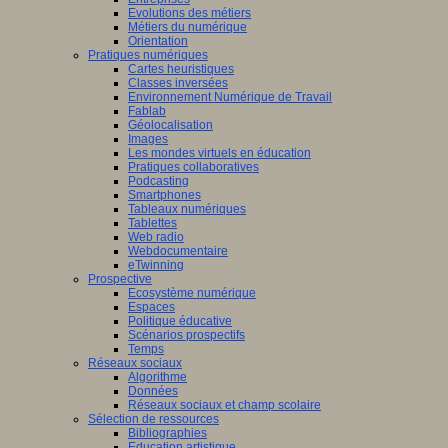
Evolutions des métiers
Métiers du numérique
Orientation
Pratiques numériques
Cartes heuristiques
Classes inversées
Environnement Numérique de Travail
Fablab
Géolocalisation
Images
Les mondes virtuels en éducation
Pratiques collaboratives
Podcasting
Smartphones
Tableaux numériques
Tablettes
Web radio
Webdocumentaire
eTwinning
Prospective
Ecosystème numérique
Espaces
Politique éducative
Scénarios prospectifs
Temps
Réseaux sociaux
Algorithme
Données
Réseaux sociaux et champ scolaire
Sélection de ressources
Bibliographies
Education artistique