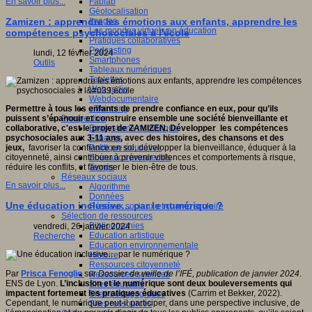
Fablab
En savoir plus...
Géolocalisation
Images
Zamizen : apprendre les émotions aux enfants, apprendre les
Les mondes virtuels en éducation
compétences psychosociales à l'école
Pratiques collaboratives
Podcasting
lundi, 12 février 2024
Smartphones
Outils
Tableaux numériques
Tablettes
Web radio
Webdocumentaire
eTwinning
Permettre à tous les enfants de prendre confiance en eux, pour qu’ils
Prospective
puissent s’épanouir et construire ensemble une société bienveillante et
Ecosystème numérique
collaborative, c'est le projet de ZAMIZEN. Développer les compétences
Espaces
psychosociales aux 3-11 ans, avec des histoires, des chansons et des
Politique éducative
jeux,
favoriser la confiance en soi, développer la bienveillance, éduquer à la
Scénarios prospectifs
citoyenneté, ainsi contribuer à prévenir violences et comportements à risque,
Temps
réduire les conflits, et favoriser le bien-être de tous.
Réseaux sociaux
En savoir plus...
Algorithme
Données
Une éducation inclusive… par le numérique ?
Réseaux sociaux et champ scolaire
Sélection de ressources
Bibliographies
vendredi, 26 janvier 2024
Education artistique
Recherche
Education environnementale
Histoire
Ressources citoyenneté
Par
Prisca Fenoglio
sur
Dossier de veille de l’IFÉ, publication de janvier 2024
.
Ressources sciences
ENS de Lyon.
L’inclusion et le numérique sont deux bouleversements qui
Sites éducatifs
impactent fortement les pratiques éducatives
(Carrim et Bekker, 2022).
Sites pédagogiques
Cependant, le numérique peut-il participer, dans une perspective inclusive, de
Sites ressources