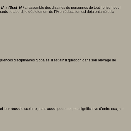
IA » (Scol_IA)
a rassemblé des dizaines de personnes de tout horizon pour
gards : d’abord, le déploiement de l’IA en éducation est déjà entamé et la
uences disciplinaires globales. Il est ainsi question dans son ouvrage de
leur réussite scolaire, mais aussi, pour une part significative d’entre eux, sur