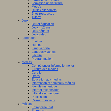
Formation universitaire
Mooc’s
Outils collaboratifs
Sites ressources
Tutorat
Jeux
Jeu et éducation
Jeux 4/12 ans
Jeux sérieux
Jeux vidéo
Langages
Ecriture
Humour
Langue orale
Langues vivantes
Lecture
Programmation
Médias
Compétences informationnelles
Culture des médias
Curation
Droits
Education aux médias
Information et nouveaux médias
Identité numérique
Internet responsable
Littératie numérique
Publication
Réseaux sociaux
Métiers
Entrepreneuriat
Entreprises