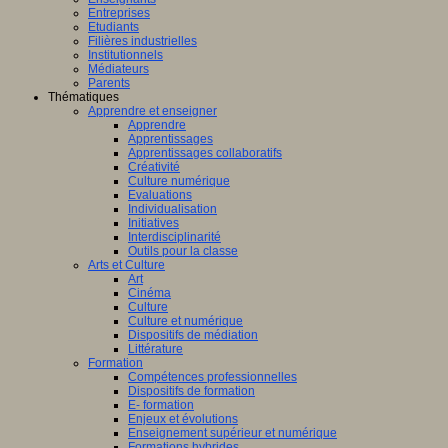
Entreprises
Etudiants
Filières industrielles
Institutionnels
Médiateurs
Parents
Thématiques
Apprendre et enseigner
Apprendre
Apprentissages
Apprentissages collaboratifs
Créativité
Culture numérique
Evaluations
Individualisation
Initiatives
Interdisciplinarité
Outils pour la classe
Arts et Culture
Art
Cinéma
Culture
Culture et numérique
Dispositifs de médiation
Littérature
Formation
Compétences professionnelles
Dispositifs de formation
E- formation
Enjeux et évolutions
Enseignement supérieur et numérique
Formations hybrides