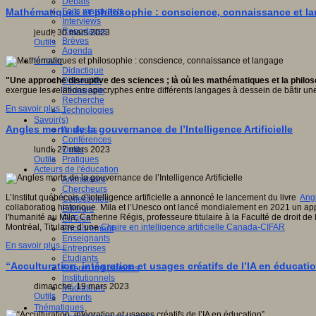
Débats
Faits marquants
Mathématiques et philosophie : conscience, connaissance et l
Interviews
Reportages
jeudi, 30 mars 2023
Brèves
Outils
Agenda
Innover
Didactique
Dispositifs
"Une approche disruptive des sciences ; là où les mathématiques et la philos
Pédagogie
exergue les relations apocryphes entre différents langages à dessein de bâtir 
Recherche
En savoir plus...
Technologies
Savoir(s)
Angles morts de la gouvernance de l’Intelligence Artificielle
Analyses
Conférences
Outils
lundi, 27 mars 2023
Pratiques
Outils
Acteurs de l'éducation
Animateurs
Chercheurs
L’Institut québécois d’intelligence artificielle a annoncé le lancement du livre
Angl
Collectivités
collaboration historique. Mila et l’Unesco ont lancé mondialement en 2021 un appe
Editeurs
l'humanité au Mila, Catherine Régis, professeure titulaire à la Faculté de droit d
EdTech
Montréal, Titulaire d’une
Chaire en intelligence artificielle Canada-CIFAR
Encadrement
Enseignants
En savoir plus...
Entreprises
Etudiants
“Acculturation, intégration et usages créatifs de l’IA en éducatio
Filières industrielles
Institutionnels
dimanche, 19 mars 2023
Médiateurs
Outils
Parents
Thématiques