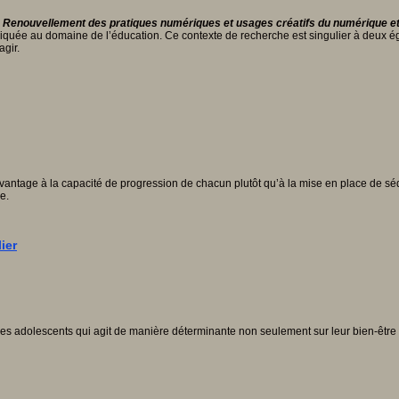
«
Renouvellement des pratiques numériques et usages créatifs du numérique et 
 appliquée au domaine de l’éducation. Ce contexte de recherche est singulier à deux é
gir.
vantage à la capacité de progression de chacun plutôt qu’à la mise en place de séq
e.
ier
des adolescents qui agit de manière déterminante non seulement sur leur bien-être et 