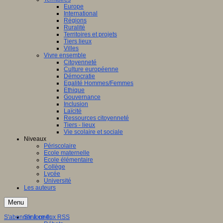
Europe
International
Régions
Ruralité
Territoires et projets
Tiers lieux
Villes
Vivre ensemble
Citoyenneté
Culture européenne
Démocratie
Egalité Hommes/Femmes
Ethique
Gouvernance
Inclusion
Laïcité
Ressources citoyenneté
Tiers - lieux
Vie scolaire et sociale
Niveaux
Périscolaire
Ecole maternelle
Ecole élémentaire
Collège
Lycée
Université
Les auteurs
Menu
S'abonner à ce flux RSS
S'informer