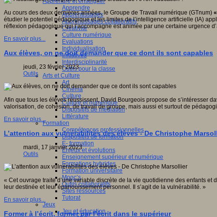
Apprendre et enseigner
Apprendre
Au cours des deux dernières années, le Groupe de Travail numérique (GTnum)
Apprentissages
étudier le potentiel pédagogique et les limites de l’intelligence artificielle (IA)
Apprentissages collaboratifs
réflexion pédagogique qui l’accompagne est animée par une certaine urgence d’a
Créativité
Culture numérique
En savoir plus...
Evaluations
Individualisation
Aux élèves, on ne doit demander que ce dont ils sont capables
Initiatives
Interdisciplinarité
jeudi, 23 février 2023
Outils pour la classe
Outils
Arts et Culture
Art
Cinéma
Culture
Afin que tous les élèves réussissent, David Bourgeois propose de s’intéresser da
Culture et numérique
valorisation, de cohésion, de travail de groupe, mais aussi et surtout de pédagogi
Dispositifs de médiation
Littérature
En savoir plus...
Formation
Compétences professionnelles
L’attention aux vulnérabilités des élèves - De Christophe Marsoll
Dispositifs de formation
E- formation
mardi, 17 janvier 2023
Enjeux et évolutions
Outils
Enseignement supérieur et numérique
Formations hybrides
Formation universitaire
Mooc’s
« Cet ouvrage traite d’une variable discrète de la vie quotidienne des enfants et 
Outils collaboratifs
leur destinée et leur épanouissement personnel. Il s’agit de la vulnérabilité. »
Sites ressources
Tutorat
En savoir plus...
Jeux
Jeu et éducation
Former à l’écrit, former par l’écrit dans le supérieur