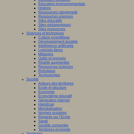
Education environnementale
Histoire
Ressources citoyenneté
Ressources sciences
Sites éducatifs
Sites pédagogiques
Sites ressources
Sciences et techniques
Culture scientifique
Développement durable
Intelligence artificielle
Logiciels libres
Métavers
Outils et logiciels
Réalité augmentée
Ressources sciences
Robotique
Technologies
Société
Acteurs des territoires
Ecole et structure
Economie
Ecosystème éducatif
Génération internet
Handicap
Mondialisation
Normes scolaires
Regards sur l’Ecole
Santé
Société connectée
Territoires et projets
Territoires