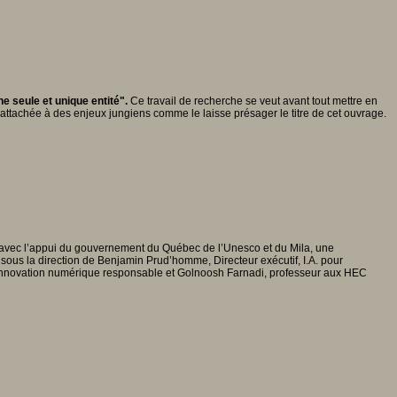
e seule et unique entité".
Ce travail de recherche se veut avant tout mettre en
ttachée à des enjeux jungiens comme le laisse présager le titre de cet ouvrage.
te avec l’appui du gouvernement du Québec de l’Unesco et du Mila, une
 sous la direction de Benjamin Prud’homme, Directeur exécutif, I.A. pour
t à l'Innovation numérique responsable et Golnoosh Farnadi, professeur aux HEC