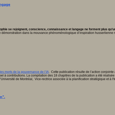
angage
ophie se rejoignent, conscience, connaissance et langage ne forment plus qu’un
une démonstration dans la mouvance phénoménologique d’inspiration husserlienne ra
es morts de la gouvernance de l’IA
. Cette publication résulte de l’action conjoin
l à contributions. La compilation des 18 chapitres de la publication a été réalisée
e l'Université de Montréal, Vice-rectrice associée à la planification stratégique e
n”.