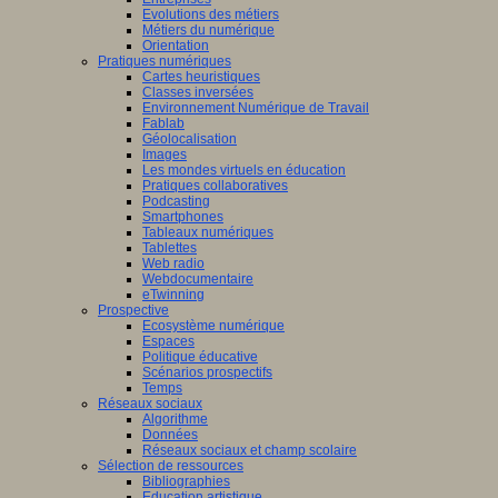
Evolutions des métiers
Métiers du numérique
Orientation
Pratiques numériques
Cartes heuristiques
Classes inversées
Environnement Numérique de Travail
Fablab
Géolocalisation
Images
Les mondes virtuels en éducation
Pratiques collaboratives
Podcasting
Smartphones
Tableaux numériques
Tablettes
Web radio
Webdocumentaire
eTwinning
Prospective
Ecosystème numérique
Espaces
Politique éducative
Scénarios prospectifs
Temps
Réseaux sociaux
Algorithme
Données
Réseaux sociaux et champ scolaire
Sélection de ressources
Bibliographies
Education artistique