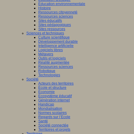
Education environnementale
Histoire
Ressources citoyenneté
Ressources sciences
Sites éducatifs
Sites pédagogiques
Sites ressources
Sciences et techniques
Culture scientifique
Développement durable
Intelligence artificielle
Logiciels libres
Métavers
Outils et logiciels
Réalité augmentée
Ressources sciences
Robotique
Technologies
Société
Acteurs des territoires
Ecole et structure
Economie
Ecosystème éducatif
Génération internet
Handicap
Mondialisation
Normes scolaires
Regards sur l’Ecole
Santé
Société connectée
Territoires et projets
Territoires