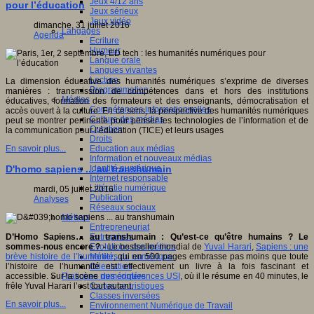
Jeux 4/12 ans
pour l’éducation
Jeux sérieux
Jeux vidéo
dimanche, 31 juillet 2016
Langages
Agenda
Ecriture
Humour
Langue orale
Langues vivantes
Lecture
La dimension éducative des humanités numériques s’exprime de diverses
Programmation
manières : transmission de compétences dans et hors des institutions
Médias
éducatives, formation des formateurs et des enseignants, démocratisation et
Compétences informationnelles
accès ouvert à la culture. En ce sens, la perspective des humanités numériques
Culture des médias
peut se montrer pertinente pour penser les technologies de l’information et de
Curation
la communication pour l’éducation (TICE) et leurs usages
Droits
Education aux médias
En savoir plus...
Information et nouveaux médias
Identité numérique
D'homo sapiens ... au transhumain
Internet responsable
Littératie numérique
mardi, 05 juillet 2016
Publication
Analyses
Réseaux sociaux
Métiers
Entrepreneuriat
Entreprises
D’Homo Sapiens… au transhumain : Qu’est-ce qu’être humains ? Le
Evolutions des métiers
sommes-nous encore ? -
Le bestseller mondial de
Yuval Harari
,
Sapiens : une
Métiers du numérique
brève histoire de l’humanité
, qui en 500 pages embrasse pas moins que toute
Orientation
l’histoire de l’humanité est effectivement un livre à la fois fascinant et
Pratiques numériques
accessible. Sur la scène
des conférences USI
, où il le résume en 40 minutes, le
Cartes heuristiques
frêle Yuval Harari l’est tout autant.
Classes inversées
En savoir plus...
Environnement Numérique de Travail