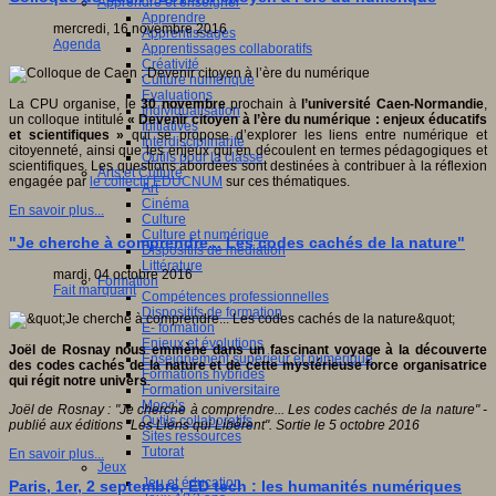
Apprendre et enseigner
Apprendre
mercredi, 16 novembre 2016
Apprentissages
Agenda
Apprentissages collaboratifs
Créativité
Culture numérique
Evaluations
La CPU organise, le
30 novembre
prochain à
l’université Caen-Normandie
,
Individualisation
un colloque intitulé
« Devenir citoyen à l’ère du numérique : enjeux éducatifs
Initiatives
et scientifiques »
qui se propose d’explorer les liens entre numérique et
Interdisciplinarité
citoyenneté, ainsi que les enjeux qui en découlent en termes pédagogiques et
Outils pour la classe
scientifiques. Les questions abordées sont destinées à contribuer à la réflexion
Arts et Culture
engagée par
le collectif EDUCNUM
sur ces thématiques.
Art
Cinéma
En savoir plus...
Culture
Culture et numérique
"Je cherche à comprendre... Les codes cachés de la nature"
Dispositifs de médiation
Littérature
mardi, 04 octobre 2016
Formation
Fait marquant
Compétences professionnelles
Dispositifs de formation
E- formation
Enjeux et évolutions
Joël de Rosnay nous emmène dans un fascinant voyage à la découverte
Enseignement supérieur et numérique
des codes cachés de la nature et de cette mystérieuse force organisatrice
Formations hybrides
qui régit notre univers
.
Formation universitaire
Mooc’s
Joël de Rosnay : "Je cherche à comprendre... Les codes cachés de la nature" -
Outils collaboratifs
publié aux éditions "Les Liens qui Libérent". Sortie le 5 octobre 2016
Sites ressources
Tutorat
En savoir plus...
Jeux
Jeu et éducation
Paris, 1er, 2 septembre, ED tech : les humanités numériques