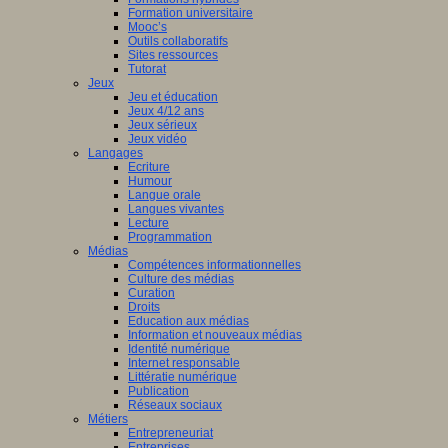
Formation universitaire
Mooc’s
Outils collaboratifs
Sites ressources
Tutorat
Jeux
Jeu et éducation
Jeux 4/12 ans
Jeux sérieux
Jeux vidéo
Langages
Ecriture
Humour
Langue orale
Langues vivantes
Lecture
Programmation
Médias
Compétences informationnelles
Culture des médias
Curation
Droits
Education aux médias
Information et nouveaux médias
Identité numérique
Internet responsable
Littératie numérique
Publication
Réseaux sociaux
Métiers
Entrepreneuriat
Entreprises