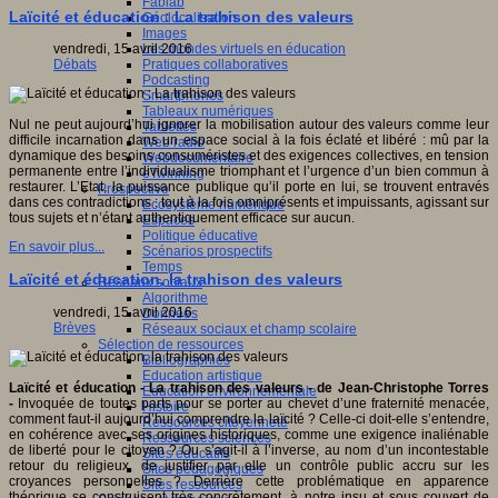
Fablab
Laïcité et éducation : La trahison des valeurs
Géolocalisation
Images
Les mondes virtuels en éducation
vendredi, 15 avril 2016
Pratiques collaboratives
Débats
Podcasting
Smartphones
Tableaux numériques
Nul ne peut aujourd’hui ignorer la mobilisation autour des valeurs comme leur
Tablettes
difficile incarnation dans un espace social à la fois éclaté et libéré : mû par la
Web radio
dynamique des besoins consuméristes et des exigences collectives, en tension
Webdocumentaire
permanente entre l’individualisme triomphant et l’urgence d’un bien commun à
eTwinning
restaurer. L’Etat, la puissance publique qu’il porte en lui, se trouvent entravés
Prospective
dans ces contradictions : tout à la fois omniprésents et impuissants, agissant sur
Ecosystème numérique
tous sujets et n’étant authentiquement efficace sur aucun.
Espaces
Politique éducative
En savoir plus...
Scénarios prospectifs
Temps
Laïcité et éducation, la trahison des valeurs
Réseaux sociaux
Algorithme
vendredi, 15 avril 2016
Données
Brèves
Réseaux sociaux et champ scolaire
Sélection de ressources
Bibliographies
Education artistique
Laïcité et éducation - La trahison des valeurs - de Jean-Christophe Torres
Education environnementale
-
Invoquée de toutes parts pour se porter au chevet d’une fraternité menacée,
Histoire
comment faut-il aujourd’hui comprendre la laïcité ? Celle-ci doit-elle s’entendre,
Ressources citoyenneté
en cohérence avec ses origines historiques, comme une exigence inaliénable
Ressources sciences
de liberté pour le citoyen ? Ou s’agit-il à l’inverse, au nom d’un incontestable
Sites éducatifs
retour du religieux, de justifier par elle un contrôle public accru sur les
Sites pédagogiques
croyances personnelles ? Derrière cette problématique en apparence
Sites ressources
théorique se construisent très concrètement, à notre insu et sous couvert de