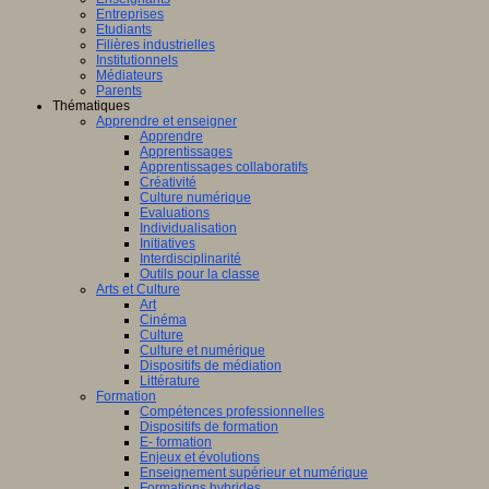
Entreprises
Etudiants
Filières industrielles
Institutionnels
Médiateurs
Parents
Thématiques
Apprendre et enseigner
Apprendre
Apprentissages
Apprentissages collaboratifs
Créativité
Culture numérique
Evaluations
Individualisation
Initiatives
Interdisciplinarité
Outils pour la classe
Arts et Culture
Art
Cinéma
Culture
Culture et numérique
Dispositifs de médiation
Littérature
Formation
Compétences professionnelles
Dispositifs de formation
E- formation
Enjeux et évolutions
Enseignement supérieur et numérique
Formations hybrides