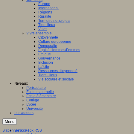
Europe
International
Régions
Ruralité
Territoires et projets
Tiers lieux
Villes
Vivre ensemble
Citoyenneté
Culture européenne
Démocratie
Egalité Hommes/Femmes
Ethique
Gouvernance
Inclusion
Laïcité
Ressources citoyenneté
Tiers - lieux
Vie scolaire et sociale
Niveaux
Périscolaire
Ecole maternelle
Ecole élémentaire
Collège
Lycée
Université
Les auteurs
Menu
S'abonner à ce flux RSS
S'informer