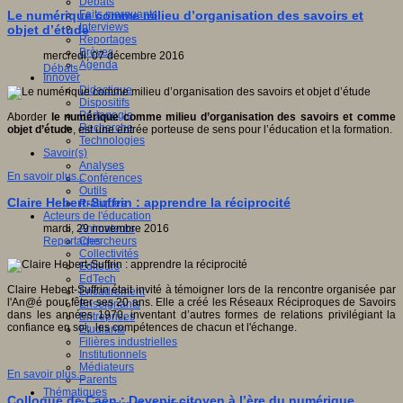
Débats
Faits marquants
Le numérique comme milieu d’organisation des savoirs et
Interviews
objet d’étude
Reportages
Brèves
mercredi, 07 décembre 2016
Agenda
Débats
Innover
Didactique
Dispositifs
Pédagogie
Aborder
le numérique comme milieu d’organisation des savoirs et comme
Recherche
objet d’étude
, est une entrée porteuse de sens pour l’éducation et la formation.
Technologies
Savoir(s)
Analyses
En savoir plus...
Conférences
Outils
Claire Hebert-Suffrin : apprendre la réciprocité
Pratiques
Acteurs de l'éducation
Animateurs
mardi, 29 novembre 2016
Chercheurs
Reportages
Collectivités
Editeurs
EdTech
Claire Hebert-Suffrin était invité à témoigner lors de la rencontre organisée par
Encadrement
l'An@é pour fêter ses 20 ans. Elle a créé les Réseaux Réciproques de Savoirs
Enseignants
dans les années 1970, inventant d’autres formes de relations privilégiant la
Entreprises
confiance en soi, les compétences de chacun et l'échange.
Etudiants
Filières industrielles
Institutionnels
Médiateurs
En savoir plus...
Parents
Thématiques
Colloque de Caen : Devenir citoyen à l’ère du numérique