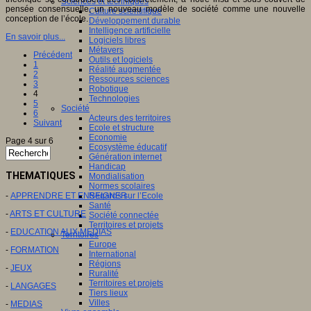
Sciences et techniques
pensée consensuelle, un nouveau modèle de société comme une nouvelle
Culture scientifique
conception de l’école.
Développement durable
Intelligence artificielle
En savoir plus...
Logiciels libres
Métavers
Précédent
Outils et logiciels
1
Réalité augmentée
2
Ressources sciences
3
Robotique
4
Technologies
5
Société
6
Acteurs des territoires
Suivant
Ecole et structure
Economie
Page 4 sur 6
Ecosystème éducatif
Génération internet
Handicap
THEMATIQUES
Mondialisation
Normes scolaires
-
APPRENDRE ET ENSEIGNER
Regards sur l’Ecole
Santé
-
ARTS ET CULTURE
Société connectée
Territoires et projets
-
EDUCATION AUX MEDIAS
Territoires
Europe
-
FORMATION
International
Régions
-
JEUX
Ruralité
Territoires et projets
-
LANGAGES
Tiers lieux
Villes
-
MEDIAS