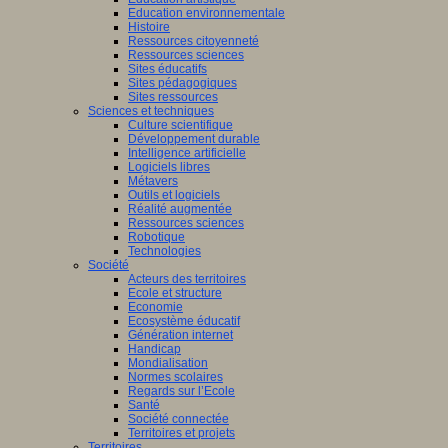
Education environnementale
Histoire
Ressources citoyenneté
Ressources sciences
Sites éducatifs
Sites pédagogiques
Sites ressources
Sciences et techniques
Culture scientifique
Développement durable
Intelligence artificielle
Logiciels libres
Métavers
Outils et logiciels
Réalité augmentée
Ressources sciences
Robotique
Technologies
Société
Acteurs des territoires
Ecole et structure
Economie
Ecosystème éducatif
Génération internet
Handicap
Mondialisation
Normes scolaires
Regards sur l’Ecole
Santé
Société connectée
Territoires et projets
Territoires