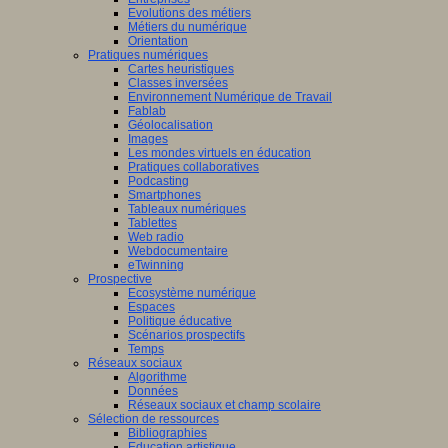
Evolutions des métiers
Métiers du numérique
Orientation
Pratiques numériques
Cartes heuristiques
Classes inversées
Environnement Numérique de Travail
Fablab
Géolocalisation
Images
Les mondes virtuels en éducation
Pratiques collaboratives
Podcasting
Smartphones
Tableaux numériques
Tablettes
Web radio
Webdocumentaire
eTwinning
Prospective
Ecosystème numérique
Espaces
Politique éducative
Scénarios prospectifs
Temps
Réseaux sociaux
Algorithme
Données
Réseaux sociaux et champ scolaire
Sélection de ressources
Bibliographies
Education artistique