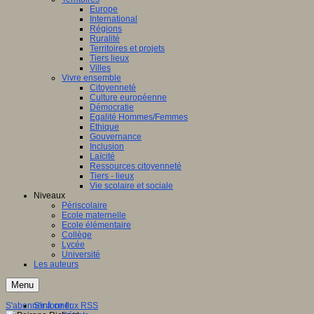
Europe
International
Régions
Ruralité
Territoires et projets
Tiers lieux
Villes
Vivre ensemble
Citoyenneté
Culture européenne
Démocratie
Egalité Hommes/Femmes
Ethique
Gouvernance
Inclusion
Laïcité
Ressources citoyenneté
Tiers - lieux
Vie scolaire et sociale
Niveaux
Périscolaire
Ecole maternelle
Ecole élémentaire
Collège
Lycée
Université
Les auteurs
Menu
S'abonner à ce flux RSS
S'informer