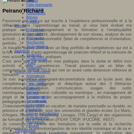
Débats
Faits marquants
Interviews
Peirano Richard
Reportages
Brèves
Passionné par tout ce qui touche à l’expérience professionnelle et à la
Agenda
réflexivité dans l’apprentissage au travail, je veux faire évoluer ma
Innover
pratique vers l’accompagnement et la formation à l’employabilité
Didactique
(promotion de son identité, développement de son réseau, analyse de son
Dispositifs
Pédagogie
activité…) et à la professionnalité (bilan de compétences et d’orientation,
Recherche
portfolio…)
Technologies
Je travaille depuis 2006 avec un blog portfolio de compétences qui est à
Savoir(s)
la fois mon outil d’auto-apprentissage de praticien réflexif et la mémoire de
Analyses
mes activités et de mes pratiques.
Conférences
C’est ainsi que j’ai analysé mes pratiques dans la durée et défini mon
Outils
activité et mes compétences. Travail poursuivi par un bilan de
Pratiques
compétences (Actual 2013) qui met en avant cette dimension réflexive et
Acteurs de l'éducation
formative.
Animateurs
Je suis aujourd’hui enseignant-documentaliste dans un lycée avec des
Chercheurs
compétences en pédagogie et didactique autour des 3 littéracies
Collectivités
information-documentation, communication, usages des outils
Editeurs
numériques ; en médiation culturelle ou numérique ; en management de
EdTech
projet et de service et en accompagnement à la maîtrise de projets
Encadrement
Enseignants
pédagogiques et culturels.
Entreprises
J’interviens depuis 2007 en vacation, de manière ponctuelle ou durable, en
Etudiants
présence ou à distance, pour des universités et grandes écoles (Le Mans,
Filières industrielles
d’Angers, Rennes 2, Strasbourg, Limoges, ITIN Cergy) et des organismes
Institutionnels
de formation liés à l’éducation (IFEAP, CRDP, IFUCOME, INIST)
Médiateurs
Je construits et j’anime des formations sur la veille et la recherche
Parents
d’informations, la promotion/gestion de son identité numérique et de sa e-
Thématiques
reputation, le personnal knowledge management, la certification des