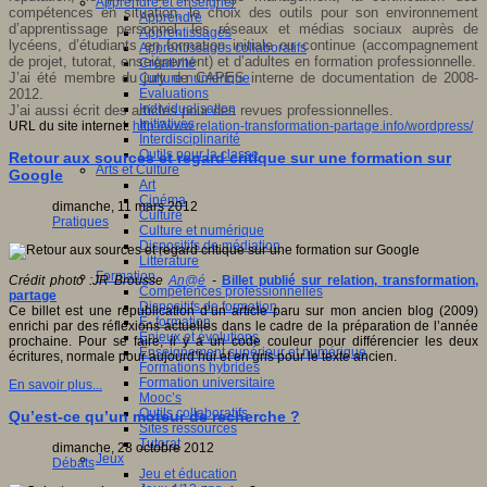
Apprendre et enseigner
compétences en situation, le choix des outils pour son environnement
Apprendre
d’apprentissage personnel, les réseaux et médias sociaux auprès de
Apprentissages
lycéens, d’étudiants en formation initiale ou continue (accompagnement
Apprentissages collaboratifs
de projet, tutorat, enseignement) et d’adultes en formation professionnelle.
Créativité
J’ai été membre du jury de CAPES interne de documentation de 2008-
Culture numérique
2012.
Evaluations
Individualisation
J’ai aussi écrit des articles pour des revues professionnelles.
Initiatives
URL du site internet:
http://www.relation-transformation-partage.info/wordpress/
Interdisciplinarité
Outils pour la classe
Retour aux sources et regard critique sur une formation sur
Arts et Culture
Google
Art
Cinéma
dimanche, 11 mars 2012
Culture
Pratiques
Culture et numérique
Dispositifs de médiation
Littérature
Formation
Crédit photo :JR Brousse
An@é
-
Billet publié sur relation, transformation,
Compétences professionnelles
partage
Dispositifs de formation
Ce billet est une republication d’un article paru sur mon ancien blog (2009)
E- formation
enrichi par des réflexions actuelles dans le cadre de la préparation de l’année
Enjeux et évolutions
prochaine. Pour se faire, il y a un code couleur pour différencier les deux
Enseignement supérieur et numérique
écritures, normale pour aujourd’hui et en gris pour le texte ancien.
Formations hybrides
Formation universitaire
En savoir plus...
Mooc’s
Outils collaboratifs
Qu’est-ce qu’un moteur de recherche ?
Sites ressources
Tutorat
dimanche, 28 octobre 2012
Jeux
Débats
Jeu et éducation