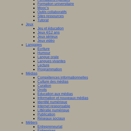
Formation universitaire
Mooc’s
Outils collaboratifs
Sites ressources
Tutorat
Jeux
Jeu et éducation
Jeux 4/12 ans
Jeux sérieux
Jeux vidéo
Langages
Ecriture
Humour
Langue orale
Langues vivantes
Lecture
Programmation
Médias
Compétences informationnelles
Culture des médias
Curation
Droits
Education aux médias
Information et nouveaux médias
Identité numérique
Internet responsable
Littératie numérique
Publication
Réseaux sociaux
Métiers
Entrepreneuriat
Entreprises