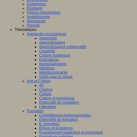
Entreprises
Etudiants
Filières industrielles
Institutionnels
Médiateurs
Parents
Thématiques
Apprendre et enseigner
Apprendre
Apprentissages
Apprentissages collaboratifs
Créativité
Culture numérique
Evaluations
Individualisation
Initiatives
Interdisciplinarité
Outils pour la classe
Arts et Culture
Art
Cinéma
Culture
Culture et numérique
Dispositifs de médiation
Littérature
Formation
Compétences professionnelles
Dispositifs de formation
E- formation
Enjeux et évolutions
Enseignement supérieur et numérique
Formations hybrides