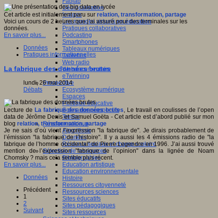
Fablab
Géolocalisation
Images
Cet article est initialement paru sur
relation, transformation, partage
Les mondes virtuels en éducation
Voici un cours de 2 heures que j’ai assuré pour des terminales sur les
Pratiques collaboratives
données.
Podcasting
En savoir plus...
Smartphones
Données
Tableaux numériques
Pratiques informationnelles
Tablettes
Web radio
La fabrique des données brutes
Webdocumentaire
eTwinning
Prospective
lundi, 26 mai 2014
Ecosystème numérique
Débats
Espaces
Politique éducative
Scénarios prospectifs
Lecture de
La fabrique des données brutes
, Le travail en coulisses de l’open
Temps
data de Jérôme Denis et Samuel Goëta - Cet article est d’abord publié sur mon
Réseaux sociaux
blog
relation, transformation, partage
Algorithme
Je ne sais d’où vient l’expression "la fabrique de". Je dirais probablement de
Données
l’émission "la fabrique de l’histoire". Il y a aussi les 4 émissions radio de "la
Réseaux sociaux et champ scolaire
fabrique de l’homme occidental" de Pierre Legendre en 1996. J’ai aussi trouvé
Sélection de ressources
mention de l’expression "fabrique de l’opinion" dans la lignée de Noam
Bibliographies
Chomsky ? mais cela semble plus récent.
Education artistique
En savoir plus...
Education environnementale
Données
Histoire
Ressources citoyenneté
Précédent
Ressources sciences
1
Sites éducatifs
2
Sites pédagogiques
Suivant
Sites ressources