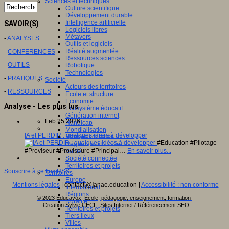
Sciences et techniques
Culture scientifique
Développement durable
Intelligence artificielle
SAVOIR(S)
Logiciels libres
Métavers
-
ANALYSES
Outils et logiciels
Réalité augmentée
-
CONFERENCES
Ressources sciences
-
OUTILS
Robotique
Technologies
-
PRATIQUES
Société
Acteurs des territoires
-
RESSOURCES
Ecole et structure
Economie
Analyse - Les plus lus
Ecosystème éducatif
Génération internet
Feb 25 2026
Handicap
Mondialisation
IA et PERDIR : quelques idées à développer
Normes scolaires
#Education #Pilotage
Regards sur l’Ecole
#Proviseur #Proviseure #Principal…
En savoir plus...
Santé
Société connectée
Territoires et projets
Souscrire à ce flux RSS
Territoires
Europe
Mentions légales
| contact[@]anae.education |
Accessibilité : non conforme
International
Régions
© 2023 Educavox, Ecole, pédagogie, enseignement, formation
Ruralité
Creation Sylvie CECI - Sites Internet / Référencement SEO
Territoires et projets
Tiers lieux
Villes