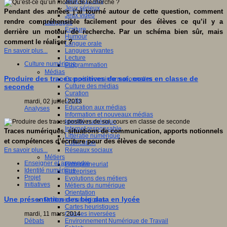
Jeux 4/12 ans
Jeux sérieux
Pendant des années j’ai tourné autour de cette question, comment
Jeux vidéo
rendre compréhensible facilement pour des élèves ce qu’il y a
Langages
Ecriture
derrière un moteur de recherche. Par un schéma bien sûr, mais
Humour
comment le réaliser ?
Langue orale
En savoir plus...
Langues vivantes
Lecture
Culture numérique
Programmation
Médias
Produire des traces positives de soi, cours en classe de
Compétences informationnelles
Culture des médias
seconde
Curation
Droits
mardi, 02 juillet 2013
Education aux médias
Analyses
Information et nouveaux médias
Identité numérique
Internet responsable
Traces numériques, situations de communication, apports notionnels
Littératie numérique
et compétences d’écriture pour des élèves de seconde
Publication
Réseaux sociaux
En savoir plus...
Métiers
Enseigner et apprendre
Entrepreneuriat
Identité numérique
Entreprises
Projet
Evolutions des métiers
Initiatives
Métiers du numérique
Orientation
Une présentation des big data en lycée
Pratiques numériques
Cartes heuristiques
Classes inversées
mardi, 11 mars 2014
Environnement Numérique de Travail
Débats