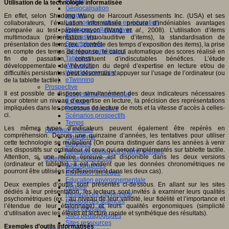
Fablab
Utilisation de la technologie informatisée
Géolocalisation
Images
En effet, selon Shudong Wang de Harcourt Assessments Inc. (USA) et ses
Les mondes virtuels en éducation
collaborateurs, l’évaluation informatisée procure d’indéniables avantages
Pratiques collaboratives
comparée au test papier-crayon (Wang
et al.
, 2008). L’utilisation d’items
Podcasting
multimodaux (présentation visuo/auditive d’items), la standardisation de
Smartphones
présentation des items (ex. : contrôle des temps d’exposition des items), la prise
Tableaux numériques
en compte des temps de réponse, le calcul automatique des scores réalisé en
Tablettes
fin de passation, constituent d’indiscutables bénéfices. L’étude
Web radio
développementale de l’évolution du degré d’expertise en lecture et/ou de
Webdocumentaire
difficultés persistantes peut désormais s’appuyer sur l’usage de l’ordinateur (ou
eTwinning
de la tablette tactile).
Prospective
Il est possible de disposer simultanément des deux indicateurs nécessaires
Ecosystème numérique
pour obtenir un niveau d’expertise en lecture, la précision des représentations
Espaces
impliquées dans les processus de lecture de mots et la vitesse d’accès à celles-
Politique éducative
ci.
Scénarios prospectifs
Temps
Les mêmes types d’indicateurs peuvent également être repérés en
Réseaux sociaux
compréhension. Depuis une quinzaine d’années, les tentatives pour utiliser
Algorithme
cette technologie se multiplient (On pourra distinguer dans les années à venir
Données
les dispositifs sur ordinateur et ceux qui seront implémentés sur tablette tactile.
Réseaux sociaux et champ scolaire
Attention, si une même épreuve est disponible dans les deux versions
Sélection de ressources
(ordinateur et tablette), il est évident que les données chronométriques ne
Bibliographies
pourront être utilisées indifféremment dans les deux cas).
Education artistique
Education environnementale
Deux exemples d’outils sont présentés ci-dessous. En allant sur les sites
Histoire
dédiés à leur présentation, les lecteurs sont invités à examiner leurs qualités
Ressources citoyenneté
psychométriques (ex. : au niveau de leur validité, leur fidélité et l’importance et
Ressources sciences
l’étendue de leur étalonnage) et leurs qualités ergonomiques (simplicité
Sites éducatifs
d’utilisation avec les élèves et lecture rapide et synthétique des résultats).
Sites pédagogiques
Sites ressources
Exemples d’outils informatisés