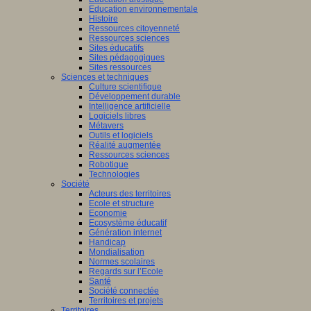
Education environnementale
Histoire
Ressources citoyenneté
Ressources sciences
Sites éducatifs
Sites pédagogiques
Sites ressources
Sciences et techniques
Culture scientifique
Développement durable
Intelligence artificielle
Logiciels libres
Métavers
Outils et logiciels
Réalité augmentée
Ressources sciences
Robotique
Technologies
Société
Acteurs des territoires
Ecole et structure
Economie
Ecosystème éducatif
Génération internet
Handicap
Mondialisation
Normes scolaires
Regards sur l’Ecole
Santé
Société connectée
Territoires et projets
Territoires