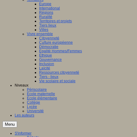
Europe
International
Régions
Ruralité
Territoires et projets
Tiers lieux
Villes
Vivre ensemble
Citoyenneté
Culture européenne
Démocratie
Egalité Hommes/Femmes
Ethique
Gouvernance
Inclusion
Laïcité
Ressources citoyenneté
Tiers - lieux
Vie scolaire et sociale
Niveaux
Périscolaire
Ecole maternelle
Ecole élémentaire
Collège
Lycée
Université
Les auteurs
Menu
S'informer