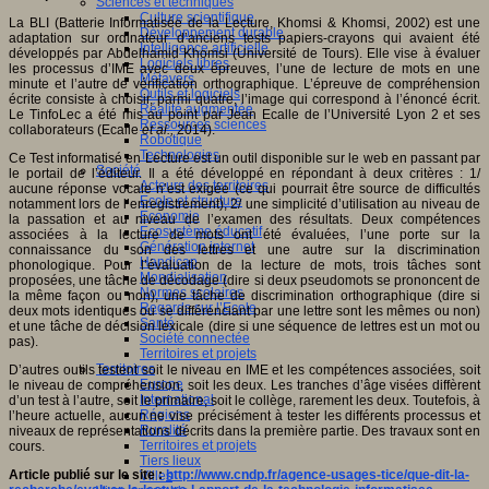
Sciences et techniques
Culture scientifique
La BLI (Batterie Informatisée de la Lecture, Khomsi & Khomsi, 2002) est une
Développement durable
adaptation sur ordinateur d’anciens tests papiers-crayons qui avaient été
Intelligence artificielle
développés par Abdelhamid Khomsi (Université de Tours). Elle vise à évaluer
Logiciels libres
les processus d’IME avec deux épreuves, l’une de lecture de mots en une
Métavers
minute et l’autre de vérification orthographique. L’épreuve de compréhension
Outils et logiciels
écrite consiste à choisir, parmi quatre, l’image qui correspond à l’énoncé écrit.
Réalité augmentée
Le TinfoLec a été mis au point par Jean Ecalle de l’Université Lyon 2 et ses
Ressources sciences
collaborateurs (Ecalle
et al.,
2014).
Robotique
Technologies
Ce Test informatisé en Lecture est un outil disponible sur le web en passant par
Société
le portail de l’éditeur. Il a été développé en répondant à deux critères : 1/
Acteurs des territoires
aucune réponse vocale n’est exigée (ce qui pourrait être source de difficultés
Ecole et structure
notamment lors de l’enregistrement), 2/ une simplicité d’utilisation au niveau de
Economie
la passation et au niveau de l’examen des résultats. Deux compétences
Ecosystème éducatif
associées à la lecture de mots ont été évaluées, l’une porte sur la
Génération internet
connaissance du son des lettres et une autre sur la discrimination
Handicap
phonologique. Pour l’évaluation de la lecture de mots, trois tâches sont
Mondialisation
proposées, une tâche de décodage (dire si deux pseudomots se prononcent de
Normes scolaires
la même façon ou non), une tâche de discrimination orthographique (dire si
Regards sur l’Ecole
deux mots identiques ou se différenciant par une lettre sont les mêmes ou non)
Santé
et une tâche de décision lexicale (dire si une séquence de lettres est un mot ou
Société connectée
pas).
Territoires et projets
Territoires
D’autres outils testent soit le niveau en IME et les compétences associées, soit
Europe
le niveau de compréhension, soit les deux. Les tranches d’âge visées diffèrent
International
d’un test à l’autre, soit le primaire, soit le collège, rarement les deux. Toutefois, à
Régions
l’heure actuelle, aucun ne vise précisément à tester les différents processus et
Ruralité
niveaux de représentations décrits dans la première partie. Des travaux sont en
Territoires et projets
cours.
Tiers lieux
Article publié sur le site :
http://www.cndp.fr/agence-usages-tice/que-dit-la-
Villes