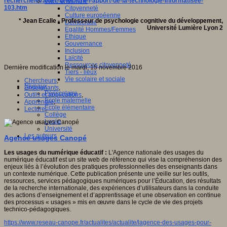
recherche/evaluer-la-lecture-l-apport-de-la-technologie-informatisee-
Vivre ensemble
103.htm
Citoyenneté
Culture européenne
* Jean Ecalle - Professeur de psychologie cognitive du développement,
Démocratie
Université Lumière Lyon 2
Egalité Hommes/Femmes
Ethique
Gouvernance
Inclusion
Laïcité
Ressources citoyenneté
Dernière modification le mardi, 15 novembre 2016
Tiers - lieux
Vie scolaire et sociale
Chercheurs
,
Niveaux
Enseignants
,
Périscolaire
Outils et applications
,
Ecole maternelle
Apprendre
,
Ecole élémentaire
Lecture
,
Collège
Lycée
Université
Les auteurs
Agence usages Canopé
Les usages du numérique éducatif :
L'Agence nationale des usages du
numérique éducatif est un site web de référence qui vise la compréhension des
enjeux liés à l’évolution des pratiques professionnelles des enseignants dans
un contexte numérique. Cette publication présente une veille sur les outils,
ressources, services pédagogiques numériques pour l’Éducation, des résultats
de la recherche internationale, des expériences d’utilisateurs dans la conduite
des actions d’enseignement et d’apprentissage et une observation en continue
des processus « usages » mis en œuvre dans le cycle de vie des projets
technico-pédagogiques.
https://www.reseau-canope.fr/actualites/actualite/lagence-des-usages-pour-