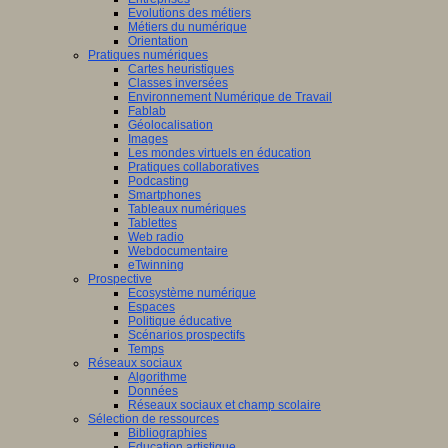
Evolutions des métiers
Métiers du numérique
Orientation
Pratiques numériques
Cartes heuristiques
Classes inversées
Environnement Numérique de Travail
Fablab
Géolocalisation
Images
Les mondes virtuels en éducation
Pratiques collaboratives
Podcasting
Smartphones
Tableaux numériques
Tablettes
Web radio
Webdocumentaire
eTwinning
Prospective
Ecosystème numérique
Espaces
Politique éducative
Scénarios prospectifs
Temps
Réseaux sociaux
Algorithme
Données
Réseaux sociaux et champ scolaire
Sélection de ressources
Bibliographies
Education artistique