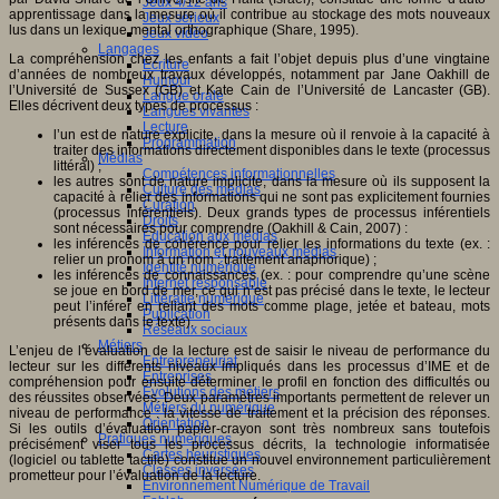
Jeux 4/12 ans
apprentissage dans la mesure où il contribue au stockage des mots nouveaux
Jeux sérieux
lus dans un lexique mental orthographique (Share, 1995).
Jeux vidéo
Langages
La compréhension chez les enfants a fait l’objet depuis plus d’une vingtaine
Ecriture
d’années de nombreux travaux développés, notamment par Jane Oakhill de
Humour
l’Université de Sussex (GB) et Kate Cain de l’Université de Lancaster (GB).
Langue orale
Elles décrivent deux types de processus :
Langues vivantes
Lecture
l’un est de nature explicite, dans la mesure où il renvoie à la capacité à
Programmation
traiter des informations directement disponibles dans le texte (processus
Médias
littéral) ;
Compétences informationnelles
les autres sont de nature implicite, dans la mesure où ils supposent la
Culture des médias
capacité à relier des informations qui ne sont pas explicitement fournies
Curation
(processus inférentiels). Deux grands types de processus inférentiels
Droits
sont nécessaires pour comprendre (Oakhill & Cain, 2007) :
Education aux médias
les inférences de cohérence pour relier les informations du texte (ex. :
Information et nouveaux médias
relier un pronom à un nom : traitement anaphorique) ;
Identité numérique
les inférences de connaissances (ex. : pour comprendre qu’une scène
Internet responsable
se joue en bord de mer, ce qui n’est pas précisé dans le texte, le lecteur
Littératie numérique
peut l’inférer en reliant des mots comme plage, jetée et bateau, mots
Publication
présents dans le texte).
Réseaux sociaux
Métiers
L’enjeu de l’évaluation de la lecture est de saisir le niveau de performance du
Entrepreneuriat
lecteur sur les différents niveaux impliqués dans les processus d’IME et de
Entreprises
compréhension pour ensuite déterminer le profil en fonction des difficultés ou
Evolutions des métiers
des réussites observées. Deux paramètres importants permettent de relever un
Métiers du numérique
niveau de performance : la vitesse de traitement et la précision des réponses.
Orientation
Si les outils d’évaluation papier-crayon sont très nombreux sans toutefois
Pratiques numériques
précisément viser tous les processus décrits, la technologie informatisée
Cartes heuristiques
(logiciel ou tablette tactile) constitue un nouvel environnement particulièrement
Classes inversées
prometteur pour l’évaluation de la lecture.
Environnement Numérique de Travail