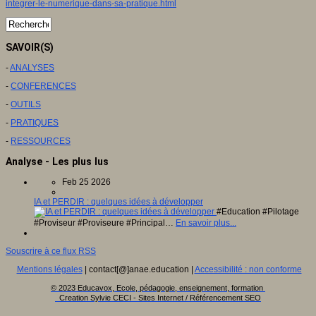
integrer-le-numerique-dans-sa-pratique.html
SAVOIR(S)
-
ANALYSES
-
CONFERENCES
-
OUTILS
-
PRATIQUES
-
RESSOURCES
Analyse - Les plus lus
Feb 25 2026
IA et PERDIR : quelques idées à développer
#Education #Pilotage
#Proviseur #Proviseure #Principal…
En savoir plus...
Souscrire à ce flux RSS
Mentions légales
| contact[@]anae.education |
Accessibilité : non conforme
© 2023 Educavox, Ecole, pédagogie, enseignement, formation
Creation Sylvie CECI - Sites Internet / Référencement SEO