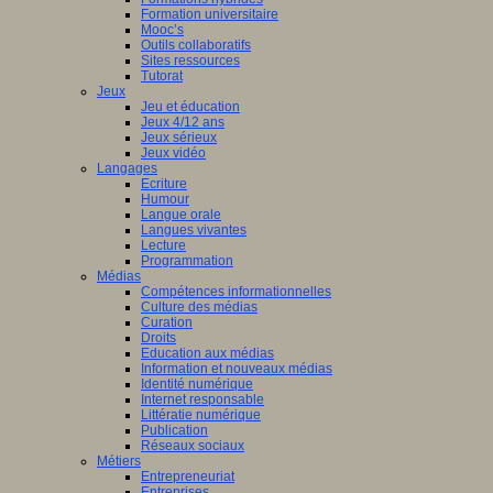
Formation universitaire
Mooc’s
Outils collaboratifs
Sites ressources
Tutorat
Jeux
Jeu et éducation
Jeux 4/12 ans
Jeux sérieux
Jeux vidéo
Langages
Ecriture
Humour
Langue orale
Langues vivantes
Lecture
Programmation
Médias
Compétences informationnelles
Culture des médias
Curation
Droits
Education aux médias
Information et nouveaux médias
Identité numérique
Internet responsable
Littératie numérique
Publication
Réseaux sociaux
Métiers
Entrepreneuriat
Entreprises