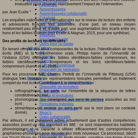
Apprendre et enseigner
évaluation pour observer objectivement l’impact de l’intervention.
Apprendre
Apprentissages
par Jean Ecalle *
Apprentissages collaboratifs
Créativité
Les enquêtes nationales et internationales sur le niveau de lecture des enfants
Culture numérique
et adolescents français font apparaître, d’une part, un niveau moyen
Evaluations
relativement peu élevé et, d’autre part, une augmentation des écarts entre les
Individualisation
bons et les faibles lecteurs (voir Ecalle & Magnan, 2015, pour une synthèse).
Initiatives
Interdisciplinarité
Des profils de lecteurs en difficultés
Outils pour la classe
Arts et Culture
En tenant compte des deux composantes de la lecture, l’identification de mots
Art
écrits (IME) et la compréhension orale, Philipp Aaron de l’Université de
Cinéma
l’Indiana (USA) distingue les faibles identifieurs-faibles compreneurs, les
Culture
faibles identifieurs-bons compreneurs et les bons identifieurs-faibles
Culture et numérique
compreneurs (Aaron
et al.
, 2008).
Dispositifs de médiation
Littérature
Pour les processus IME, Charles Perfetti de l’Université de Pittsburg (USA)
Formation
distingue trois niveaux de représentations lexicales permettant un traitement
Compétences professionnelles
complet du mot écrit et contribuant à la compréhension :
Dispositifs de formation
orthographique, qui porte sur l’ensemble de la séquence de lettres
E- formation
constitutives du mot ;
Enjeux et évolutions
phonologique, qui correspond aux sons de paroles associées au mot
Enseignement supérieur et numérique
écrit ;
Formations hybrides
sémantique, qui renvoie au sens porté par le mot (dans un contexte
Formation universitaire
donné).
Mooc’s
Outils collaboratifs
Par ailleurs, il est clairement admis actuellement que d’autres compétences
Sites ressources
associées jouent un rôle important en IME : ce sont notamment les habiletés
Tutorat
phonologiques et la capacité à utiliser efficacement les correspondances
Jeux
graphèmes-phonèmes pour décoder des mots nouveaux. Ce processus, décrit
Jeu et éducation
par David Share de l’Université de Haifa (Israël), constitue une forme d’auto-