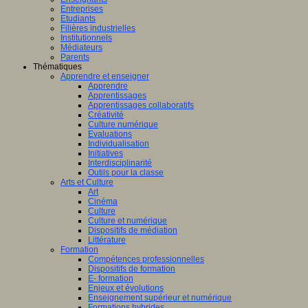
Entreprises
Etudiants
Filières industrielles
Institutionnels
Médiateurs
Parents
Thématiques
Apprendre et enseigner
Apprendre
Apprentissages
Apprentissages collaboratifs
Créativité
Culture numérique
Evaluations
Individualisation
Initiatives
Interdisciplinarité
Outils pour la classe
Arts et Culture
Art
Cinéma
Culture
Culture et numérique
Dispositifs de médiation
Littérature
Formation
Compétences professionnelles
Dispositifs de formation
E- formation
Enjeux et évolutions
Enseignement supérieur et numérique
Formations hybrides