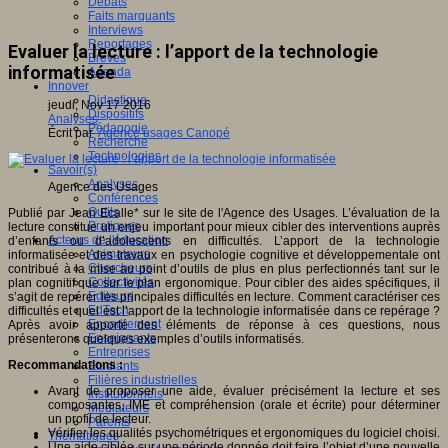
Débats
Faits marquants
Interviews
Reportages
Evaluer la lecture : l’apport de la technologie
Brèves
informatisée
Agenda
Innover
Didactique
jeudi, Nov 17 2016
Dispositifs
Analyses
Pédagogie
Écrit par
Agence usages Canopé
Recherche
Technologies
Savoir(s)
Analyses
Agence des Usages
Conférences
Outils
Publié par Jean Ecalle* sur le site de l'Agence des Usages. L’évaluation de la
Pratiques
lecture constitue un enjeu important pour mieux cibler des interventions auprès
Acteurs de l'éducation
d’enfants ou d’adolescents en difficultés. L’apport de la technologie
Animateurs
informatisée et des travaux en psychologie cognitive et développementale ont
Chercheurs
contribué à la mise au point d’outils de plus en plus perfectionnés tant sur le
Collectivités
plan cognitif que sur le plan ergonomique. Pour cibler des aides spécifiques, il
Editeurs
s’agit de repérer les principales difficultés en lecture. Comment caractériser ces
EdTech
difficultés et quel est l’apport de la technologie informatisée dans ce repérage ?
Encadrement
Après avoir apporté des éléments de réponse à ces questions, nous
Enseignants
présenterons quelques exemples d’outils informatisés.
Entreprises
Recommandations :
Etudiants
Filières industrielles
Avant de proposer une aide, évaluer précisément la lecture et ses
Institutionnels
composantes, IME et compréhension (orale et écrite) pour déterminer
Médiateurs
un profil de lecteur.
Parents
Vérifier les qualités psychométriques et ergonomiques du logiciel choisi.
Thématiques
Une aide ciblée sur une période donnée doit faire l’objet d’une nouvelle