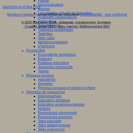
Fablab
Géolocalisation
Souscrire à ce flux RSS
Images
Les mondes virtuels en éducation
Mentions légales
| contact[@]anae.education |
Accessibilité : non conforme
Pratiques collaboratives
Podcasting
© 2023 Educavox, Ecole, pédagogie, enseignement, formation
Smartphones
Creation Sylvie CECI - Sites Internet / Référencement SEO
Tableaux numériques
Tablettes
Web radio
Webdocumentaire
eTwinning
Prospective
Ecosystème numérique
Espaces
Politique éducative
Scénarios prospectifs
Temps
Réseaux sociaux
Algorithme
Données
Réseaux sociaux et champ scolaire
Sélection de ressources
Bibliographies
Education artistique
Education environnementale
Histoire
Ressources citoyenneté
Ressources sciences
Sites éducatifs
Sites pédagogiques
Sites ressources