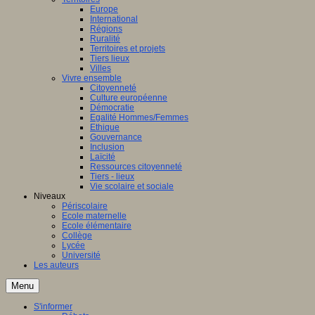
Europe
International
Régions
Ruralité
Territoires et projets
Tiers lieux
Villes
Vivre ensemble
Citoyenneté
Culture européenne
Démocratie
Egalité Hommes/Femmes
Ethique
Gouvernance
Inclusion
Laïcité
Ressources citoyenneté
Tiers - lieux
Vie scolaire et sociale
Niveaux
Périscolaire
Ecole maternelle
Ecole élémentaire
Collège
Lycée
Université
Les auteurs
Menu
S'informer