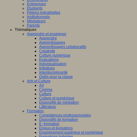
Entreprises
Etudiants
Filières industrielles
Institutionnels
Médiateurs
Parents
Thématiques
Apprendre et enseigner
Apprendre
Apprentissages
Apprentissages collaboratifs
Créativité
Culture numérique
Evaluations
Individualisation
Initiatives
Interdisciplinarité
Outils pour la classe
Arts et Culture
Art
Cinéma
Culture
Culture et numérique
Dispositifs de médiation
Littérature
Formation
Compétences professionnelles
Dispositifs de formation
E- formation
Enjeux et évolutions
Enseignement supérieur et numérique
Formations hybrides