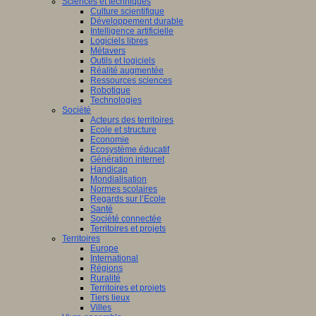
Sciences et techniques
Culture scientifique
Développement durable
Intelligence artificielle
Logiciels libres
Métavers
Outils et logiciels
Réalité augmentée
Ressources sciences
Robotique
Technologies
Société
Acteurs des territoires
Ecole et structure
Economie
Ecosystème éducatif
Génération internet
Handicap
Mondialisation
Normes scolaires
Regards sur l’Ecole
Santé
Société connectée
Territoires et projets
Territoires
Europe
International
Régions
Ruralité
Territoires et projets
Tiers lieux
Villes