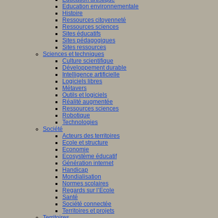
Education environnementale
Histoire
Ressources citoyenneté
Ressources sciences
Sites éducatifs
Sites pédagogiques
Sites ressources
Sciences et techniques
Culture scientifique
Développement durable
Intelligence artificielle
Logiciels libres
Métavers
Outils et logiciels
Réalité augmentée
Ressources sciences
Robotique
Technologies
Société
Acteurs des territoires
Ecole et structure
Economie
Ecosystème éducatif
Génération internet
Handicap
Mondialisation
Normes scolaires
Regards sur l’Ecole
Santé
Société connectée
Territoires et projets
Territoires