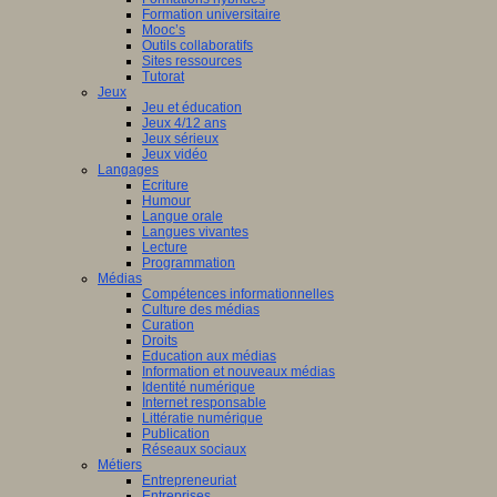
Formation universitaire
Mooc’s
Outils collaboratifs
Sites ressources
Tutorat
Jeux
Jeu et éducation
Jeux 4/12 ans
Jeux sérieux
Jeux vidéo
Langages
Ecriture
Humour
Langue orale
Langues vivantes
Lecture
Programmation
Médias
Compétences informationnelles
Culture des médias
Curation
Droits
Education aux médias
Information et nouveaux médias
Identité numérique
Internet responsable
Littératie numérique
Publication
Réseaux sociaux
Métiers
Entrepreneuriat
Entreprises