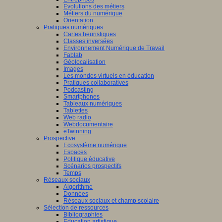
Evolutions des métiers
Métiers du numérique
Orientation
Pratiques numériques
Cartes heuristiques
Classes inversées
Environnement Numérique de Travail
Fablab
Géolocalisation
Images
Les mondes virtuels en éducation
Pratiques collaboratives
Podcasting
Smartphones
Tableaux numériques
Tablettes
Web radio
Webdocumentaire
eTwinning
Prospective
Ecosystème numérique
Espaces
Politique éducative
Scénarios prospectifs
Temps
Réseaux sociaux
Algorithme
Données
Réseaux sociaux et champ scolaire
Sélection de ressources
Bibliographies
Education artistique