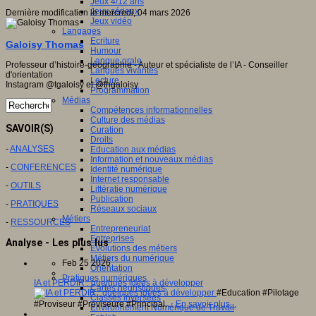
Jeux 4/12 ans
Jeux sérieux
Dernière modification le mercredi, 04 mars 2026
Jeux vidéo
Langages
Ecriture
Galoisy Thomas
Humour
Langue orale
Professeur d’histoire-géographie - Auteur et spécialiste de l’IA - Conseiller
Langues vivantes
d'orientation
Lecture
Instagram @tgaloisy et @thgaloisy
Programmation
Médias
Compétences informationnelles
Culture des médias
SAVOIR(S)
Curation
Droits
-
ANALYSES
Education aux médias
Information et nouveaux médias
-
CONFERENCES
Identité numérique
Internet responsable
-
OUTILS
Littératie numérique
Publication
-
PRATIQUES
Réseaux sociaux
Métiers
-
RESSOURCES
Entrepreneuriat
Entreprises
Analyse - Les plus lus
Evolutions des métiers
Métiers du numérique
Feb 25 2026
Orientation
Pratiques numériques
IA et PERDIR : quelques idées à développer
Cartes heuristiques
#Education #Pilotage
Classes inversées
#Proviseur #Proviseure #Principal…
En savoir plus...
Environnement Numérique de Travail