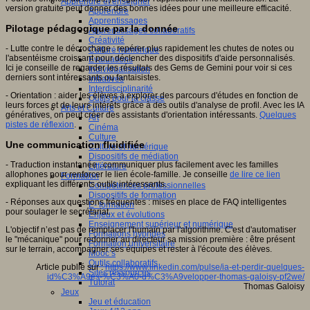
Apprendre et enseigner
version gratuite peut donner des bonnes idées pour une meilleure efficacité.
Apprendre
Apprentissages
Pilotage pédagogique par la donnée
Apprentissages collaboratifs
Créativité
- Lutte contre le décrochage : repérer plus rapidement les chutes de notes ou
Culture numérique
l'absentéisme croissant pour déclencher des dispositifs d'aide personnalisés.
Evaluations
Ici je conseille de regarder les résultats des Gems de Gemini pour voir si ces
Individualisation
derniers sont intéressants ou fantaisistes.
Initiatives
Interdisciplinarité
- Orientation : aider les élèves à explorer des parcours d'études en fonction de
Outils pour la classe
leurs forces et de leurs intérêts grâce à des outils d'analyse de profil. Avec les IA
Arts et Culture
génératives, on peut créer des assistants d'orientation intéressants.
Quelques
Art
pistes de réflexion
.
Cinéma
Culture
Une communication fluidifiée
Culture et numérique
Dispositifs de médiation
- Traduction instantanée : communiquer plus facilement avec les familles
Littérature
allophones pour renforcer le lien école-famille. Je conseille
de lire ce lien
Formation
expliquant les différents outils intéressants.
Compétences professionnelles
Dispositifs de formation
- Réponses aux questions fréquentes : mises en place de FAQ intelligentes
E- formation
pour soulager le secrétariat.
Enjeux et évolutions
Enseignement supérieur et numérique
L'objectif n’est pas de remplacer l'humain par l'algorithme. C'est d'automatiser
Formations hybrides
le "mécanique" pour redonner au directeur sa mission première : être présent
Formation universitaire
sur le terrain, accompagner ses équipes et rester à l'écoute des élèves.
Mooc’s
Outils collaboratifs
Article publié sur :
https://www.linkedin.com/pulse/ia-et-perdir-quelques-
Sites ressources
id%C3%A9es-%C3%A0-d%C3%A9velopper-thomas-galoisy-pf2we/
Tutorat
Thomas Galoisy
Jeux
Jeu et éducation