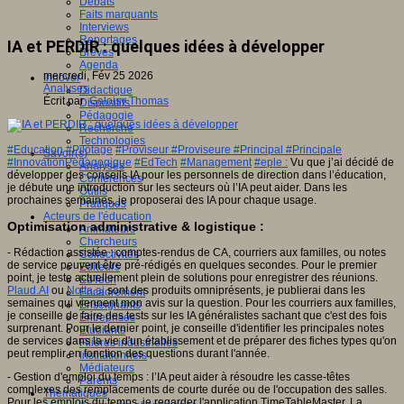
Débats
Faits marquants
Interviews
Reportages
IA et PERDIR : quelques idées à développer
Brèves
Agenda
mercredi, Fév 25 2026
Innover
Analyses
Didactique
Écrit par
Galoisy Thomas
Dispositifs
Pédagogie
Recherche
Technologies
#Education
#Pilotage
#Proviseur #Proviseure #Principal #Principale
Savoir(s)
#InnovationPedagogique
#EdTech
#Management
#eple :
Vu que j’ai décidé de
Analyses
développer des conseils IA pour les personnels de direction dans l’éducation,
Conférences
je débute une introduction sur les secteurs où l’IA peut aider. Dans les
Outils
prochaines semaines, je proposerai des IA pour chaque usage.
Pratiques
Acteurs de l'éducation
Optimisation administrative & logistique :
Animateurs
Chercheurs
- Rédaction assistée : comptes-rendus de CA, courriers aux familles, ou notes
Collectivités
de service peuvent être pré-rédigés en quelques secondes. Pour le premier
Editeurs
point, je teste actuellement plein de solutions pour enregistrer des réunions.
EdTech
Plaud.AI
ou
Notta.ai
sont des produits omniprésents, je publierai dans les
Encadrement
semaines qui viennent mon avis sur la question. Pour les courriers aux familles,
Enseignants
je conseille de faire des tests sur les IA généralistes sachant que c'est des fois
Entreprises
surprenant. Pour le dernier point, je conseille d'identifier les principales notes
Etudiants
de services dans la vie d'un établissement et de préparer des fiches types qu'on
Filières industrielles
peut remplir en fonction des questions durant l'année.
Institutionnels
Médiateurs
- Gestion d'emploi du temps : l’IA peut aider à résoudre les casse-têtes
Parents
complexes des remplacements de courte durée ou de l'occupation des salles.
Thématiques
Pour les emplois du temps, je regarder l'application TimeTableMaster. La