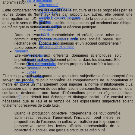
Vivre ensemble
anonymisation.
Citoyenneté
Culture européenne
Cette comparaison entre les valeurs de la structure et celles proposées par les
Démocratie
jeunes donne du sens aux unes par rapport aux autres, elle permet une
Egalité Hommes/Femmes
interrogation sur les motifs des choix des valeurs de la populations locale, elle
Ethique
analyse le sens et les motifs des différentes postures qui expriment une éthique
Gouvernance
de même que la morale instituée par la décision politique.
Inclusion
Laïcité
Dans un processus contradictoire et créatif, cette mise en
Ressources citoyenneté
commun d’approches multiples crée une société basée sur
Tiers - lieux
l’échange qui accepte le dissensus et un accueil compréhensif
Vie scolaire et sociale
aux propositions de chacun.
Niveaux
Périscolaire
Elle se réfère aux différents domaines scientifiques soit
Ecole maternelle
implicitement soit explicitement présents dans les discours. Elle
Ecole élémentaire
énonce des droits et des devoirs propres à la société à laquelle
Collège
chacun souhaite participer.
Lycée
Elle n’est pas suffisante quand les expressions subjectives même anonymisées
Université
servent de procédure pour connaître les comportements de la population et
Les auteurs
mettre en place un management pour imposer la norme institutionnelle ; La
possession par le pouvoir de ces informations personnelles énoncées en toute
confiance deviendrait une base d’informations pour un régime politique
totalitaire
[9]
qui détruit tout échange et dialogue social. Ce constat rend
nécessaire que le lieu et le temps de ces expressions subjectives soient
totalement préservés de toute fuite.
Quand la production collective indépendante de tout contrôle
administratif respecte l’anonymat, l’institution peut mettre les
propositions de l’expression collective réalisée par le groupe en
perspective avec les textes officiels représentatifs de la
collectivité d’accueil, elle garde alors toute sa crédibilité.