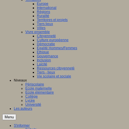
Europe
International
Régions
Ruralité
Territoires et projets
Tiers lieux
Villes
Vivre ensemble
Citoyenneté
Culture européenne
Démocratie
Egalité Hommes/Femmes
Ethique
Gouvernance
Inclusion
Laïcité
Ressources citoyenneté
Tiers - lieux
Vie scolaire et sociale
Niveaux
Périscolaire
Ecole maternelle
Ecole élémentaire
Collège
Lycée
Université
Les auteurs
Menu
S'informer