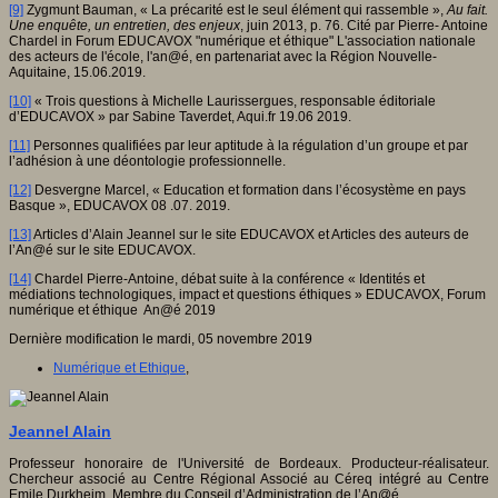
[9]
Zygmunt Bauman, « La précarité est le seul élément qui rassemble »,
Au fait.
Une enquête, un entretien, des enjeux
, juin 2013, p. 76. Cité par Pierre- Antoine
Chardel in Forum EDUCAVOX "numérique et éthique" L'association nationale
des acteurs de l'école, l'an@é, en partenariat avec la Région Nouvelle-
Aquitaine, 15.06.2019.
[10]
« Trois questions à Michelle Laurissergues, responsable éditoriale
d’EDUCAVOX » par Sabine Taverdet, Aqui.fr 19.06 2019.
[11]
Personnes qualifiées par leur aptitude à la régulation d’un groupe et par
l’adhésion à une déontologie professionnelle.
[12]
Desvergne Marcel, « Education et formation dans l’écosystème en pays
Basque », EDUCAVOX 08 .07. 2019.
[13]
Articles d’Alain Jeannel sur le site EDUCAVOX et Articles des auteurs de
l’An@é sur le site EDUCAVOX.
[14]
Chardel Pierre-Antoine, débat suite à la conférence « Identités et
médiations technologiques, impact et questions éthiques » EDUCAVOX, Forum
numérique et éthique An@é 2019
Dernière modification le mardi, 05 novembre 2019
Numérique et Ethique
,
Jeannel Alain
Professeur honoraire de l'Université de Bordeaux. Producteur-réalisateur.
Chercheur associé au Centre Régional Associé au Céreq intégré au Centre
Emile Durkheim. Membre du Conseil d’Administration de l’An@é.