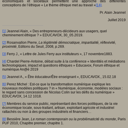
économiques et sociétaux permettent une approche des différentes
conceptions de l’éthique « Le thème éthique met au travail »
[14]
.
Pr. Alain Jeannel
Juillet 2019
[1]
Jeannel Alain, « Des entrepreneurs-décideurs aux usagers, quel
cheminement éthique ? » EDUCAVOX, 30_05.2019.
[2]
Rosanvallon Pierre,
La légitimité démocratique, impartialité, réflexivité,
proximité
, Editons du Seuil, 2008, p.269.
[3]
Ferry J., « Lettre de Jules Ferry aux instituteurs », 17 novembre1883.
[4]
Chardel Pierre-Antoine, débat suite à la conférence « Identités et médiations
technologiques, impact et questions éthiques » Educavox, Forum éthique et
numérique An@é 2019
[5]
Jeannel A., « Être éducateur/Être enseignant », EDUCAVOX., 15.02.18
[6]
Perez Michel : Est-ce que la transformation numérique explique les
nouveaux modèles politiques ? in « Numérique, économie, modèles sociaux :
le regard sans concession de Nicolas Colin sur les défis du numérique »
EDUCAVOX, 14.12 1018.
[7]
Membres du service public, représentant des forces politiques, de la vie
économique locale, sous-traitant, artisan, exploitant agricole et industriel
rattachés ou non à des groupes industriels et financiers…
[8]
Bessière Jean,
Le roman contemporain ou la problématicité du monde
, Paris
PUF 2010, Chapitre premier, chapitre 1.