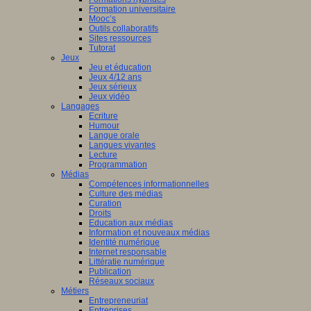
Formation universitaire
Mooc’s
Outils collaboratifs
Sites ressources
Tutorat
Jeux
Jeu et éducation
Jeux 4/12 ans
Jeux sérieux
Jeux vidéo
Langages
Ecriture
Humour
Langue orale
Langues vivantes
Lecture
Programmation
Médias
Compétences informationnelles
Culture des médias
Curation
Droits
Education aux médias
Information et nouveaux médias
Identité numérique
Internet responsable
Littératie numérique
Publication
Réseaux sociaux
Métiers
Entrepreneuriat
Entreprises