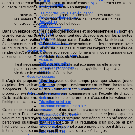
Fablab
orientations démocratiques qui sont la finalité choisie
[5]
sans dénier l’existence
Géolocalisation
du cadre institutionnel et législatif de la République
[6]
.
Images
Les mondes virtuels en éducation
La prise de conscience des positions des uns et des autres sur
Pratiques collaboratives
les valeurs qui président à la décision de l’action est un des
Podcasting
enjeux de la connaissance de l’éthique.
Smartphones
Tableaux numériques
Dans un espace local, les catégories sociales et professionnelles
[7]
sont en
Tablettes
grande partie représentées et présentent des divergences sur les priorités
Web radio
à donner aux valeurs de l’éthique dans l’action.
C’est la richesse des
Webdocumentaire
établissements publics d’accueillir leur descendance qui les représente avec
eTwinning
leur culture familiale. Cet accueil n’est pas suffisant car l’objectif pourrait être de
Prospective
rendre chaque enfant, chaque adolescent conforme à un modèle unique grâce
Ecosystème numérique
aux informations que l’institution possède sur chacun.
Espaces
Politique éducative
Il est nécessaire que cette diversité soit exprimée, qu’elle ait une
Scénarios prospectifs
place au sein même de l’établissement et qu’elle participe à la
Temps
vie de cette communauté éducative.
Réseaux sociaux
Il s’agit de proposer des espaces et des temps pour que chaque jeune
Algorithme
exprime les valeurs de son propre environnement même lorsqu’elles
Données
s’opposent à celles des autres.
Réseaux sociaux et champ scolaire
Cette confrontation entre plusieurs
propositions est un partage pour faire communauté par l’écoute de chacun.
Sélection de ressources
Cette finalité démocratique permet de comprendre et d’accepter les valeurs de
Bibliographies
l’éthique des autres.
Education artistique
Education environnementale
Ce temps nécessite un espace protégé d’une utilisation quelconque du propos
Histoire
de chacun. En dehors de tout contrôle institutionnel, c’est entre jeunes que les
Ressources citoyenneté
valeurs éthiques de leur vie sociale et familiale sont débattues en présence de
Ressources sciences
personnes qualifiées par leur aptitude à la régulation d’un groupe et par
Sites éducatifs
l’adhésion à une déontologie professionnelle qui engage à ne point diffuser les
Sites pédagogiques
informations personnelles recueillies au cours de ces échanges.
Sites ressources