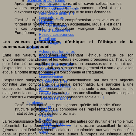
Sciences et techniques
Après que les jeunes aient construit un savoir collectif sur les
Culture scientifique
valeurs présentes dans leur environnement, c’est à eux
Développement durable
d’exprimer une pensée collective issue de leurs échanges.
Intelligence artificielle
Logiciels libres
C’est là un préalable à la compréhension des valeurs qui
Métavers
fondent la morale de l’institution accueillante, laquelle est dans
Outils et logiciels
le cas présent, la République Française dans l’Union
Réalité augmentée
Européenne.
Ressources sciences
Robotique
Les valeurs productrices d’éthique et l’éthique de la
Technologies
communauté d’accueil.
Société
Acteurs des territoires
Entre les valeurs endogènes représentant l’éthique perçue de son
Ecole et structure
environnement par chacun et les valeurs exogènes proposées par l’institution
Economie
pour faire cité, un équilibre se trouve dans un processus qui reconnaît que
Ecosystème éducatif
l’expression subjective ne doit pas s’exposer au jugement et à son exploitation
Génération internet
et que la norme institutionnelle est fonctionnelle et critiquable.
Handicap
Mondialisation
L’expression subjective de chacun contextualisée par des faits objectifs
Normes scolaires
constitue une composante de chaque personnalité. Elle participe à une
Regards sur l’Ecole
construction collective représentant la communauté créée, basée sur le
Santé
dialogue et la connaissance des autres dans une situation groupale acceptant
Société connectée
le dissensus « condition de toute reconnaissance sociale »
[8]
,.
Territoires et projets
Territoires
Cette communauté ne peut ignorer qu’elle fait partie d’une
Europe
structure politique locale composée des représentant(e)s de
International
l’Etat et des élu(e)s de leur proximité.
Régions
Ruralité
La reconnaissance des choix des uns et des autres construit un ensemble multi
Territoires et projets
référentiel. La proposition morale de la structure accueillant le débat
Tiers lieux
(généralement l’établissement scolaire) est confrontée aux valeurs énoncées
Villes
dans la production collective des jeunes à propos de l’éthique après