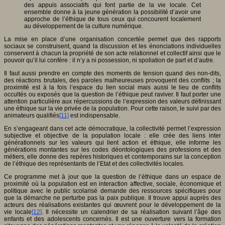
des appuis associatifs qui font partie de la vie locale. Cet
ensemble donne à la jeune génération la possibilité d’avoir une
approche de l’éthique de tous ceux qui concourent localement
au développement de la culture numérique.
La mise en place d’une organisation concertée permet que des rapports
sociaux se construisent, quand la discussion et les énonciations individuelles
conservent à chacun la propriété de son acte relationnel et collectif ainsi que le
pouvoir qu’il lui confère : il n’y a ni possession, ni spoliation de part et d’autre.
Il faut aussi prendre en compte des moments de tension quand des non-dits,
des réactions brutales, des paroles malheureuses provoquent des conflits ; la
proximité est à la fois l’espace du lien social mais aussi le lieu de conflits
occultés ou exposés que la question de l’éthique peut raviver. Il faut porter une
attention particulière aux répercussions de l’expression des valeurs définissant
une éthique sur la vie privée de la population. Pour cette raison, le suivi par des
animateurs qualifiés
[11]
est indispensable.
En s’engageant dans cet acte démocratique, la collectivité permet l’expression
subjective et objective de la population locale : elle crée des liens inter
générationnels sur les valeurs qui lient action et éthique, elle informe les
générations montantes sur les codes déontologiques des professions et des
métiers, elle donne des repères historiques et contemporains sur la conception
de l’éthique des représentants de l’Etat et des collectivités locales.
Ce programme met à jour que la question de l’éthique dans un espace de
proximité où la population est en interaction affective, sociale, économique et
politique avec le public scolarisé demande des ressources spécifiques pour
que la démarche ne perturbe pas la paix publique. Il trouve appui auprès des
acteurs des réalisations existantes qui œuvrent pour le développement de la
vie locale
[12]
. Il nécessite un calendrier de sa réalisation suivant l’âge des
enfants et des adolescents concernés. Il est une ouverture vers la formation