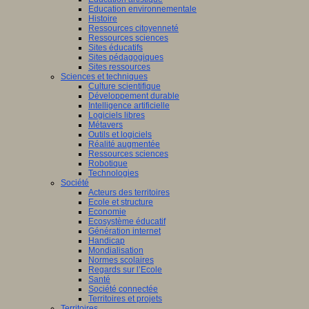
Education environnementale
Histoire
Ressources citoyenneté
Ressources sciences
Sites éducatifs
Sites pédagogiques
Sites ressources
Sciences et techniques
Culture scientifique
Développement durable
Intelligence artificielle
Logiciels libres
Métavers
Outils et logiciels
Réalité augmentée
Ressources sciences
Robotique
Technologies
Société
Acteurs des territoires
Ecole et structure
Economie
Ecosystème éducatif
Génération internet
Handicap
Mondialisation
Normes scolaires
Regards sur l’Ecole
Santé
Société connectée
Territoires et projets
Territoires