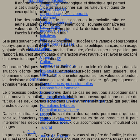
Apprendre et enseigner
Il aborde le cheminement pédagogique et didactique qui permet
Apprendre
à cet utilisateur de se questionner sur les valeurs éthiques de
Apprentissages
ceux qui lui procurent cet usage.
Apprentissages collaboratifs
Créativité
Une des particularités de cette option est la proximité entre ce
Culture numérique
jeune usager et son environnement dont il souhaite connaître les
Evaluations
valeurs de l’éthique qui président à la décision de lui faciliter
Individualisation
l’accès à l’usage de ces outils.
Initiatives
Interdisciplinarité
Si le plus souvent le terme de « proximité » suggère une variable géographique
Outils pour la classe
et physique », quand il fait irruption dans le champ politique français, son usage
Arts et Culture
y ajoute trois éléments : être proche d’un autre, c’est occuper une position par
Art
rapport à lui, c’est une modalité d’interaction avec l’autre, c’est avoir la capacité
Cinéma
d’intervention auprès des autres
[2]
.
Culture
Culture et numérique
Ces caractéristiques propres au thème de cet article n’existent pas dans la
Dispositifs de médiation
situation décrite dans « Des entrepreneurs-décideurs aux usagers, quel
Littérature
cheminement éthique ? » traitant d’une interrogation sur les valeurs qui fondent
Formation
la décision d’un homme distant du public scolaire géographiquement,
Compétences professionnelles
ethniquement, socialement.
Dispositifs de formation
Le processus pédagogique prévu dans ce cas ne peut pas s’appliquer dans
E- formation
cette nouvelle situation, il s’agit d’en établir un nouveau qui tienne compte du
Enjeux et évolutions
fait que les deux parties sont dans un environnement partagé qui peut être
Enseignement supérieur et numérique
proche du voisinage.
Formations hybrides
Formation universitaire
Dans cette situation, le public scolaire a des rapports permanents qui sont
Mooc’s
sociaux, financiers, moraux avec les fournisseurs de ce produit et il peut
Outils collaboratifs
interpeller les décideurs publics locaux qui accompagnent ou impulsent ces
Sites ressources
usages.
Tutorat
Jeux
La proposition de Jules Ferry « Demandez-vous si un père de famille, je dis un
Jeu et éducation
seul, présent à votre classe et vous écoutant, pourrait de bonne foi refuser son