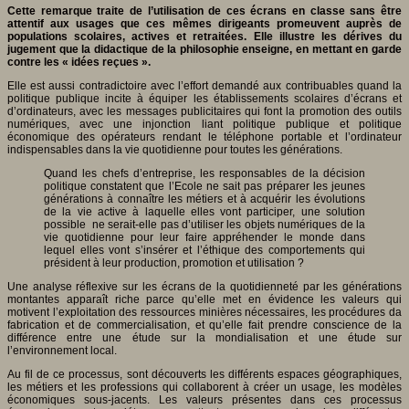
Cette remarque traite de l’utilisation de ces écrans en classe sans être
attentif aux usages que ces mêmes dirigeants promeuvent auprès de
populations scolaires, actives et retraitées. Elle illustre les dérives du
jugement que la didactique de la philosophie enseigne, en mettant en garde
contre les « idées reçues ».
Elle est aussi contradictoire avec l’effort demandé aux contribuables quand la
politique publique incite à équiper les établissements scolaires d’écrans et
d’ordinateurs, avec les messages publicitaires qui font la promotion des outils
numériques, avec une injonction liant politique publique et politique
économique des opérateurs rendant le téléphone portable et l’ordinateur
indispensables dans la vie quotidienne pour toutes les générations.
Quand les chefs d’entreprise, les responsables de la décision
politique constatent que l’Ecole ne sait pas préparer les jeunes
générations à connaître les métiers et à acquérir les évolutions
de la vie active à laquelle elles vont participer, une solution
possible ne serait-elle pas d’utiliser les objets numériques de la
vie quotidienne pour leur faire appréhender le monde dans
lequel elles vont s’insérer et l’éthique des comportements qui
président à leur production, promotion et utilisation ?
Une analyse réflexive sur les écrans de la quotidienneté par les générations
montantes apparaît riche parce qu’elle met en évidence les valeurs qui
motivent l’exploitation des ressources minières nécessaires, les procédures da
fabrication et de commercialisation, et qu’elle fait prendre conscience de la
différence entre une étude sur la mondialisation et une étude sur
l’environnement local.
Au fil de ce processus, sont découverts les différents espaces géographiques,
les métiers et les professions qui collaborent à créer un usage, les modèles
économiques sous-jacents. Les valeurs présentes dans ces processus