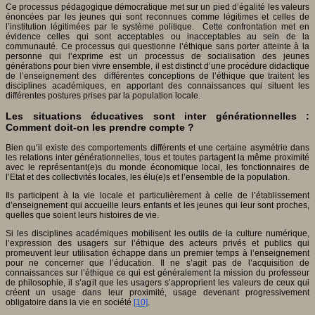
Ce processus pédagogique démocratique met sur un pied d’égalité les valeurs
énoncées par les jeunes qui sont reconnues comme légitimes et celles de
l’institution légitimées par le système politique. Cette confrontation met en
évidence celles qui sont acceptables ou inacceptables au sein de la
communauté. Ce processus qui questionne l’éthique sans porter atteinte à la
personne qui l’exprime est un processus de socialisation des jeunes
générations pour bien vivre ensemble, il est distinct d’une procédure didactique
de l’enseignement des différentes conceptions de l’éthique que traitent les
disciplines académiques, en apportant des connaissances qui situent les
différentes postures prises par la population locale.
Les situations éducatives sont inter générationnelles :
Comment doit-on les prendre compte ?
Bien qu‘il existe des comportements différents et une certaine asymétrie dans
les relations inter générationnelles, tous et toutes partagent la même proximité
avec le représentant(e)s du monde économique local, les fonctionnaires de
l’Etat et des collectivités locales, les élu(e)s et l’ensemble de la population.
Ils participent à la vie locale et particulièrement à celle de l’établissement
d’enseignement qui accueille leurs enfants et les jeunes qui leur sont proches,
quelles que soient leurs histoires de vie.
Si les disciplines académiques mobilisent les outils de la culture numérique,
l’expression des usagers sur l’éthique des acteurs privés et publics qui
promeuvent leur utilisation échappe dans un premier temps à l’enseignement
pour ne concerner que l’éducation. Il ne s’agit pas de l’acquisition de
connaissances sur l’éthique ce qui est généralement la mission du professeur
de philosophie, il s’agit que les usagers s’approprient les valeurs de ceux qui
créent un usage dans leur proximité, usage devenant progressivement
obligatoire dans la vie en société
[10]
.