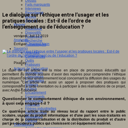
Débats
Faits marquants
Interviews
Reportages
Le dialogue sur l’éthique entre l’usager et les
Brèves
pratiques locales : Est-il de l’ordre de
Agenda
Innover
l’enseignement ou de l’éducation ?
Didactique
Dispositifs
vendredi, Juil 12 2019
Pédagogie
Analyses
Recherche
Écrit par
Jeannel Alain
Technologies
Savoir(s)
Analyses
Conférences
Outils
Pixabay
Pratiques
Acteurs de l'éducation
Le sujet de cet article est la mise en place de processus éducatifs qui
Animateurs
permettent au monde scolaire d’avoir des repères pour comprendre l’éthique
Chercheurs
des citoyens de leur environnement local concernant la diffusion des usages du
Collectivités
numérique. Cet article est aussi un appel à proposer des pratiques qui
Editeurs
correspondent à cette orientation ou à participer à des réalisations de ce projet,
EdTech
avec An@é-Educavox.
Encadrement
Enseignants
Questionner le comportement éthique de son environnement,
Entreprises
à quoi cela engage-t-il ?
Etudiants
Filières industrielles
Ce quatrième article traite au niveau local du rapport entre le public
Institutionnels
scolaire, usager du produit informatique et d’une part les sous-traitants en
Médiateurs
charge de la commercialisation et de la distribution du produit et d’autre
Parents
part les décideurs publics qui choisissent cet équipement matériel.
Thématiques