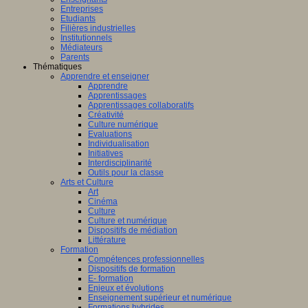
Entreprises
Etudiants
Filières industrielles
Institutionnels
Médiateurs
Parents
Thématiques
Apprendre et enseigner
Apprendre
Apprentissages
Apprentissages collaboratifs
Créativité
Culture numérique
Evaluations
Individualisation
Initiatives
Interdisciplinarité
Outils pour la classe
Arts et Culture
Art
Cinéma
Culture
Culture et numérique
Dispositifs de médiation
Littérature
Formation
Compétences professionnelles
Dispositifs de formation
E- formation
Enjeux et évolutions
Enseignement supérieur et numérique
Formations hybrides