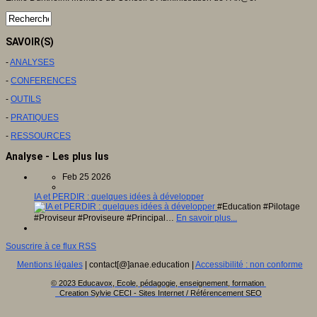
SAVOIR(S)
-
ANALYSES
-
CONFERENCES
-
OUTILS
-
PRATIQUES
-
RESSOURCES
Analyse - Les plus lus
Feb 25 2026
IA et PERDIR : quelques idées à développer
#Education #Pilotage
#Proviseur #Proviseure #Principal…
En savoir plus...
Souscrire à ce flux RSS
Mentions légales
| contact[@]anae.education |
Accessibilité : non conforme
© 2023 Educavox, Ecole, pédagogie, enseignement, formation
Creation Sylvie CECI - Sites Internet / Référencement SEO