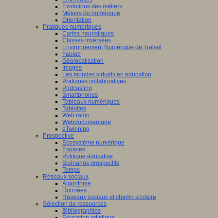
Evolutions des métiers
Métiers du numérique
Orientation
Pratiques numériques
Cartes heuristiques
Classes inversées
Environnement Numérique de Travail
Fablab
Géolocalisation
Images
Les mondes virtuels en éducation
Pratiques collaboratives
Podcasting
Smartphones
Tableaux numériques
Tablettes
Web radio
Webdocumentaire
eTwinning
Prospective
Ecosystème numérique
Espaces
Politique éducative
Scénarios prospectifs
Temps
Réseaux sociaux
Algorithme
Données
Réseaux sociaux et champ scolaire
Sélection de ressources
Bibliographies
Education artistique