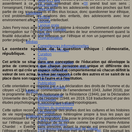
Jeux 4/12 ans
assentiment à ce qu’il vous entendrait dire »
[3]
prend tout son sens ;
Jeux sérieux
l’enseignant, l’éducateur, les enfants les adolescents ont des proches qui font
Jeux vidéo
partie de ces sous-traitants et des élus locaux, donc questionner leur éthique,
Langages
c’est problématiser les relations des enfants, des adolescents avec leur
Ecriture
environnement affectif, social, intellectuel.
Humour
Langue orale
Jules Ferry nous aide à poser le problème à résoudre : Comment aborder une
Langues vivantes
interrogation sur l’éthique des composantes de leur environnement quand la
Lecture
finalité éducative est une réflexion sur l’éthique et non un jugement qui peut
Programmation
porter préjudice ?
Médias
Compétences informationnelles
Le contexte scolaire de la question éthique : démocratie,
Culture des médias
république.
Curation
Droits
Cet article se situe dans une conception de l’éducation qui développe la
Education aux médias
prise de conscience que chaque personne est unique et différente des
Information et nouveaux médias
autres et qui crée un espace réflexif et comportemental où chacun définit la
Identité numérique
valeur de ses actes, la situe par rapport à celle des autres et se saisit de sa
Internet responsable
place dans son rapport à l’autre et à l’institution.
Littératie numérique
Publication
Cette orientation est inspirée par « La déclaration des droits de l’homme et du
Réseaux sociaux
citoyen »(1793 avec le commentaire de l’amendement 1043, Juillet 2018), par
Métiers
le programme du Comité Nationale de la Résistance (1944), par la Déclaration
Entrepreneuriat
Universelle des Droits de l’Homme (1948, en 2019, 518 traductions) et par des
Entreprises
études psychologiques, sociologiques et anthropologiques.
Evolutions des métiers
Métiers du numérique
Cette option reconnaît la diversité des jeunes dont les cultures et les histoires
Orientation
de vie représentent une population hétérogène propre à tous les pays qui
Pratiques numériques
reconnaissent le droit à la migration. Elle pose le principe d’un questionnement
Cartes heuristiques
sur l’éthique qui se distingue de la morale comme l’exprime Pierre-Antoine
Classes inversées
Chardel : « Eveiller sans prescrire, autant la morale est prescriptive autant
Environnement Numérique de Travail
l’éthique est réflexive…Le thème éthique met au travail »
[4]
. Elle poursuit les