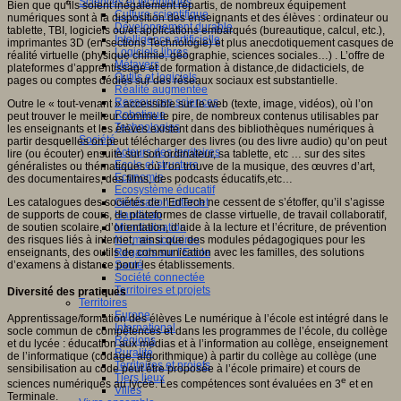
Sciences et techniques
Bien que qu’ils soient inégalement répartis, de nombreux équipement
Culture scientifique
numériques sont à la disposition des enseignants et des élèves : ordinateur ou
Développement durable
tablette, TBI, logiciels ou/et applications embarqués (bureautique, calcul, etc.),
Intelligence artificielle
imprimantes 3D (en sections Technologie) et plus anecdotiquement casques de
Logiciels libres
réalité virtuelle (physique chimie, géographie, sciences sociales…) . L’offre de
Métavers
plateformes d’apprentissage et de formation à distance,de didacticiels, de
Outils et logiciels
pages ou comptes dédiés sur des réseaux sociaux est substantielle.
Réalité augmentée
Ressources sciences
Outre le « tout-venant » accessible sur le web (texte, image, vidéos), où l’on
Robotique
peut trouver le meilleur comme le pire, de nombreux contenus utilisables par
Technologies
les enseignants et les élèves existent dans des bibliothèques numériques à
Société
partir desquelles on peut télécharger des livres (ou des livre audio) qu’on peut
Acteurs des territoires
lire (ou écouter) ensuite sur son ordinateur, sa tablette, etc … sur des sites
Ecole et structure
généralistes ou thématiques où l’on trouve de la musique, des œuvres d’art,
Economie
des documentaires, des films, des podcasts éducatifs,etc…
Ecosystème éducatif
Les catalogues des sociétés de l’EdTech ne cessent de s’étoffer, qu’il s’agisse
Génération internet
de supports de cours, de plateformes de classe virtuelle, de travail collaboratif,
Handicap
de soutien scolaire, d’orientation, d’aide à la lecture et l’écriture, de prévention
Mondialisation
des risques liés à internet, ainsi que des modules pédagogiques pour les
Normes scolaires
enseignants, des outils de communication avec les familles, des solutions
Regards sur l’Ecole
d’examens à distance pour les établissements.
Santé
Société connectée
Territoires et projets
Diversité des pratiques
Territoires
Europe
Apprentissage/formation des élèves Le numérique à l’école est intégré dans le
International
socle commun de compétences et dans les programmes de l’école, du collège
Régions
et du lycée : éducation aux médias et à l’information au collège, enseignement
Ruralité
de l’informatique (codage, algorithmique) à partir du collège au collège (une
Territoires et projets
sensibilisation au code peut être proposée à l’école primaire) et cours de
Tiers lieux
e
sciences numériques au lycée. Les compétences sont évaluées en 3
et en
Villes
Terminale.