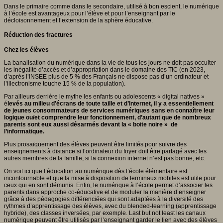
Dans le primaire comme dans le secondaire, utilisé à bon escient, le numérique
à l’école est avantageux pour l’élève et pour l’enseignant par le
décloisonnement et l’extension de la sphère éducative.
Réduction des fractures
Chez les élèves
La banalisation du numérique dans la vie de tous les jours ne doit pas occulter
les inégalité d’accès et d’appropriation dans le domaine des TIC (en 2023,
d’après l’INSEE plus de 5 % des Français ne dispose pas d’un ordinateur et
l’illectronisme touche 15 % de la population).
Par ailleurs derrière le mythe les enfants ou adolescents « digital natives »
é
levés au milieu d’écrans de toute taille et d’Internet, il y a essentiellement
de jeunes consommateurs de services numériques sans en connaître leur
logique ou/et comprendre leur fonctionnement,
d’autant que de nombreux
parents sont eux aussi désarmés devant la « boite noire » de
l’informatique.
Plus prosaïquement des élèves peuvent être limités pour suivre des
enseignements à distance si l’ordinateur du foyer doit être partagé avec les
autres membres de la famille, si la connexion internet n’est pas bonne, etc.
On voit ici que l’éducation au numérique dès l’école élémentaire est
incontournable et que la mise à disposition de terminaux mobiles est utile pour
ceux qui en sont démunis. Enfin, le numérique à l’école permet d’associer les
parents dans approche co-éducative et de moduler la manière d’enseigner
grâce à des pédagogies différenciées qui sont adaptées à la diversité des
rythmes d’apprentissage des élèves, avec du blended-learning (apprentissage
hybride), des classes inversées, par exemple. Last but not least les canaux
numérique peuvent être utilisés par l’enseignant garder le lien avec des élèves