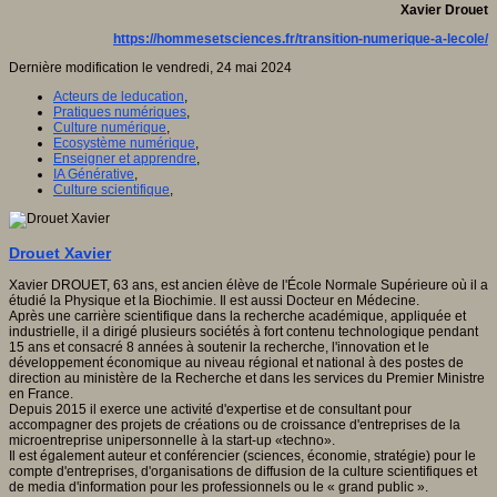
Xavier Drouet
https://hommesetsciences.fr/transition-numerique-a-lecole/
Dernière modification le vendredi, 24 mai 2024
Acteurs de leducation
,
Pratiques numériques
,
Culture numérique
,
Ecosystème numérique
,
Enseigner et apprendre
,
IA Générative
,
Culture scientifique
,
Drouet Xavier
Xavier DROUET, 63 ans, est ancien élève de l'École Normale Supérieure où il a
étudié la Physique et la Biochimie. Il est aussi Docteur en Médecine.
Après une carrière scientifique dans la recherche académique, appliquée et
industrielle, il a dirigé plusieurs sociétés à fort contenu technologique pendant
15 ans et consacré 8 années à soutenir la recherche, l'innovation et le
développement économique au niveau régional et national à des postes de
direction au ministère de la Recherche et dans les services du Premier Ministre
en France.
Depuis 2015 il exerce une activité d'expertise et de consultant pour
accompagner des projets de créations ou de croissance d'entreprises de la
microentreprise unipersonnelle à la start-up «techno».
Il est également auteur et conférencier (sciences, économie, stratégie) pour le
compte d'entreprises, d'organisations de diffusion de la culture scientifiques et
de media d'information pour les professionnels ou le « grand public ».