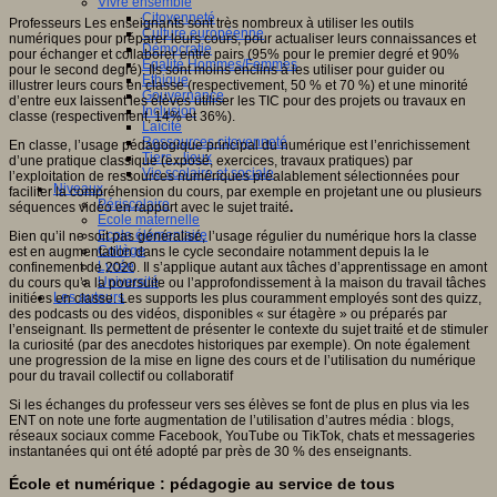
Vivre ensemble
Citoyenneté
Professeurs Les enseignants sont très nombreux à utiliser les outils
Culture européenne
numériques pour préparer leurs cours, pour actualiser leurs connaissances et
Démocratie
pour échanger et collaborer entre pairs (95% pour le premier degré et 90%
Egalité Hommes/Femmes
pour le second degré). Ils sont moins enclins à les utiliser pour guider ou
Ethique
illustrer leurs cours en classe (respectivement, 50 % et 70 %) et une minorité
Gouvernance
d’entre eux laissent les élèves utiliser les TIC pour des projets ou travaux en
Inclusion
classe (respectivement, 14% et 36%).
Laïcité
Ressources citoyenneté
En classe, l’usage pédagogique principal du numérique est l’enrichissement
Tiers - lieux
d’une pratique classique (exposé, exercices, travaux pratiques) par
Vie scolaire et sociale
l’exploitation de ressources numériques préalablement sélectionnées pour
Niveaux
faciliter la compréhension du cours, par exemple en projetant une ou plusieurs
Périscolaire
séquences vidéo en rapport avec le sujet traité
.
Ecole maternelle
Ecole élémentaire
Bien qu’il ne soit pas généralisé, l’usage régulier du numérique hors la classe
Collège
est en augmentation dans le cycle secondaire notamment depuis la le
Lycée
confinement de 2020. Il s’applique autant aux tâches d’apprentissage en amont
Université
du cours qu’a la poursuite ou l’approfondissement à la maison du travail tâches
Les auteurs
initiées en classe. Les supports les plus couramment employés sont des quizz,
des podcasts ou des vidéos, disponibles « sur étagère » ou préparés par
l’enseignant. Ils permettent de présenter le contexte du sujet traité et de stimuler
la curiosité (par des anecdotes historiques par exemple). On note également
une progression de la mise en ligne des cours et de l’utilisation du numérique
pour du travail collectif ou collaboratif
Si les échanges du professeur vers ses élèves se font de plus en plus via les
ENT on note une forte augmentation de l’utilisation d’autres média : blogs,
réseaux sociaux comme Facebook, YouTube ou TikTok, chats et messageries
instantanées qui ont été adopté par près de 30 % des enseignants.
École et numérique : pédagogie au service de tous