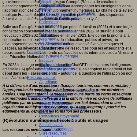
Fablab
gouvernement et mobilisent le réseau Canopé (Réseau de création et
Géolocalisation
d’accompagnement pédagogiques) pour accompagner les enseignants dans
Images
l’appropriation des outils et environnement numériques. La chaîne de télévision
Les mondes virtuels en éducation
publique France4 modifie sa programmation pour diffuser des séquences
Pratiques collaboratives
éducatives destinées au élève de l’école primaire au lycée.
Podcasting
Smartphones
Suite aux États généraux du numérique pour l’éducation (2021) et à une large
Tableaux numériques
concertation concertation menée pendant l’année 2022, la stratégie pour
Tablettes
l’éducation 2023-2027 est publiée en janvier 2023. Elle donne la priorité à la
Web radio
coopération entre tous les acteurs de l’éducation, publics et privés, au
Webdocumentaire
développement des compétences numériques des élèves (techniques et
eTwinning
usages), au développement de l’offre de ressources pour les enseignants et à
Prospective
l’accroissement du service rendu par/avec les outils informatiques du Ministère
Ecosystème numérique
de l’Éducation Nationale .
Espaces
En 2023 le battage médiatique autour de ChatGPT et des autres Intelligences
Politique éducative
artificielle (IA) génératives séduit les jeunes qui les adoptent rapidement et fait
Scénarios prospectifs
débat dans les « salles des profs » autour de la question de l’utilisation ou non
Temps
de. l’IA à l’école.
Réseaux sociaux
Algorithme
A la différence d’autres secteurs (banque, tourisme, commerce, mobilité )
Données
l’appropriation du numérique a été lente au cours des trente dernières
Réseaux sociaux et champ scolaire
années. Cela tient autant à l’attachement d’une partie du corps enseignant
Sélection de ressources
aux méthodes traditionnelles qu’à la la difficile mise en œuvre de politiques
Bibliographies
publiques par un processus trop souvent vertical descendant et une
Education artistique
organisation administrative complexe, qui a trop longtemps priorisé les
Education environnementale
équipements au détriment les formation des professeurs.
Histoire
Ressources citoyenneté
(R)évolution numérique à l’école : outils et usages
Ressources sciences
Sites éducatifs
Sites pédagogiques
Les ressources ne manquent pas
Sites ressources