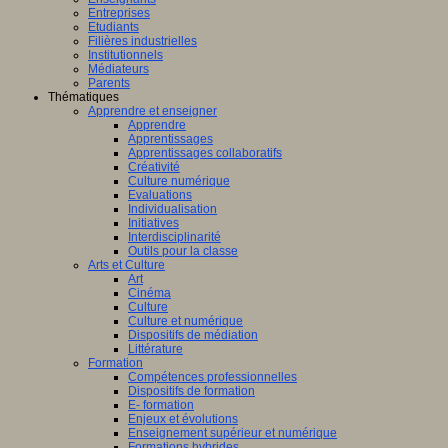
Entreprises
Etudiants
Filières industrielles
Institutionnels
Médiateurs
Parents
Thématiques
Apprendre et enseigner
Apprendre
Apprentissages
Apprentissages collaboratifs
Créativité
Culture numérique
Evaluations
Individualisation
Initiatives
Interdisciplinarité
Outils pour la classe
Arts et Culture
Art
Cinéma
Culture
Culture et numérique
Dispositifs de médiation
Littérature
Formation
Compétences professionnelles
Dispositifs de formation
E- formation
Enjeux et évolutions
Enseignement supérieur et numérique
Formations hybrides