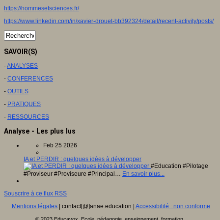
https://hommesetsciences.fr/
https://www.linkedin.com/in/xavier-drouet-bb392324/detail/recent-activity/posts/
SAVOIR(S)
-
ANALYSES
-
CONFERENCES
-
OUTILS
-
PRATIQUES
-
RESSOURCES
Analyse - Les plus lus
Feb 25 2026
IA et PERDIR : quelques idées à développer
#Education #Pilotage
#Proviseur #Proviseure #Principal…
En savoir plus...
Souscrire à ce flux RSS
Mentions légales
| contact[@]anae.education |
Accessibilité : non conforme
© 2023 Educavox, Ecole, pédagogie, enseignement, formation