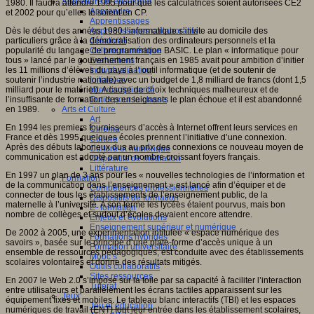
Apprendre et enseigner
1980. Il faudra attendre 1995 pour que les calculatrices soient autorisées CE2
Apprendre
et 2002 pour qu’elles le soient en CP.
Apprentissages
Dès le début des années 1980 l’informatique s’invite au domicile des
Apprentissages collaboratifs
particuliers grâce à la démocratisation des ordinateurs personnels et la
Créativité
popularité du langage de programmation BASIC. Le plan « informatique pour
Culture numérique
tous » lancé par le gouvernement français en 1985 avait pour ambition d’initier
Evaluations
les 11 millions d’élèves du pays à l’ outil informatique (et de soutenir de
Individualisation
soutenir l’industrie nationale) avec un budget de 1,8 milliard de francs (dont 1,5
Initiatives
milliard pour le matériel). A cause de choix techniques malheureux et de
Interdisciplinarité
l’insuffisante de formation des enseignants le plan échoue et il est abandonné
Outils pour la classe
en 1989.
Arts et Culture
Art
En 1994 les premiers fournisseurs d’accès à Internet offrent leurs services en
Cinéma
France et dès 1995 quelques écoles prennent l’initiative d’une connexion.
Culture
Après des débuts laborieux dus au prix des connexions ce nouveau moyen de
Culture et numérique
communication est adopté par un nombre croissant foyers français.
Dispositifs de médiation
Littérature
En 1997 un plan de 3 ans pour les « nouvelles technologies de l’information et
Formation
de la communication dans l’enseignement » est lancé afin d’équiper et de
Compétences professionnelles
connecter de tous les établissements de l’enseignement public, de la
Dispositifs de formation
maternelle à l’université. A son terme les lycées étaient pourvus, mais bon
E- formation
nombre de collèges et surtout d’écoles devaient encore attendre.
Enjeux et évolutions
Enseignement supérieur et numérique
De 2002 à 2005, une expérimentation intitulée « espace numérique des
Formations hybrides
savoirs », basée sur le principe d’une plate-forme d’accès unique à un
Formation universitaire
ensemble de ressources pédagogiques, est conduite avec des établissements
Mooc’s
scolaires volontaires et donne des résultats mitigés.
Outils collaboratifs
Sites ressources
En 2007 le Web 2.0 s’impose sur la toile par sa capacité à faciliter l’interaction
Tutorat
entre utilisateurs et parallèlement les écrans tactiles apparaissent sur les
Jeux
équipement fixes et mobiles. Le tableau blanc interactifs (TBI) et les espaces
Jeu et éducation
numériques de travail (ENT) font leur entrée dans les établissement scolaires,