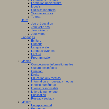
Formation universitaire
Mooc’s
Outils collaboratifs
Sites ressources
Tutorat
Jeux
Jeu et éducation
Jeux 4/12 ans
Jeux sérieux
Jeux vidéo
Langages
Ecriture
Humour
Langue orale
Langues vivantes
Lecture
Programmation
Médias
Compétences informationnelles
Culture des médias
Curation
Droits
Education aux médias
Information et nouveaux médias
Identité numérique
Internet responsable
Littératie numérique
Publication
Réseaux sociaux
Métiers
Entrepreneuriat
Entreprises