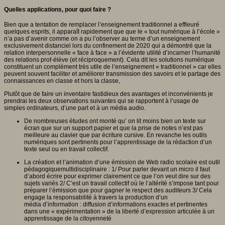
Quelles applications, pour quoi faire ?
Bien que a tentation de remplacer l’enseignement traditionnel a effleuré
quelques esprits, il apparaît rapidement que que le « tout numérique à l’école »
n’a pas d’avenir comme on a pu l’observer au terme d’un enseignement
exclusivement distanciel lors du confinement de 2020 qui a démontré que la
relation interpersonnelle « face à face » a l’évidente utilité d’incarner l’humanité
des relations prof-élève (et réciproquement). Cela dit les solutions numérique
constituent un complément très utile de l’enseignement « traditionnel » car elles
peuvent souvent faciliter et améliorer transmission des savoirs et le partage des
connaissances en classe et hors la classe,
Plutôt que de faire un inventaire fastidieux des avantages et inconvénients je
prendrai les deux observations suivantes qui se rapportent à l’usage de
simples ordinateurs, d’une part et à un média audio.
De nombreuses études ont monté qu’ on lit moins bien un texte sur
écran que sur un support papier et que la prise de notes n’est pas
meilleure au clavier que par écriture cursive. En revanche les outils
numériques sont pertinents pour l’apprentissage de la rédaction d’un
texte seul ou en travail collectif.
La création et l’animation d’une émission de Web radio scolaire est outil
pédagogiquemultidisciplinaire : 1/ Pour parler devant un micro il faut
d’abord écrire pour exprimer clairement ce que l’on veut dire sur des
sujets variés 2/ C’est un travail collectif où le l’altérité s’impose tant pour
préparer l’émission que pour gagner le respect des auditeurs 3/ Cela
engage la responsabilité à travers la production d’un
média d’information : diffusion d’informations exactes et pertinentes
dans une « expérimentation » de la liberté d’expression articulée à un
apprentissage de la citoyenneté