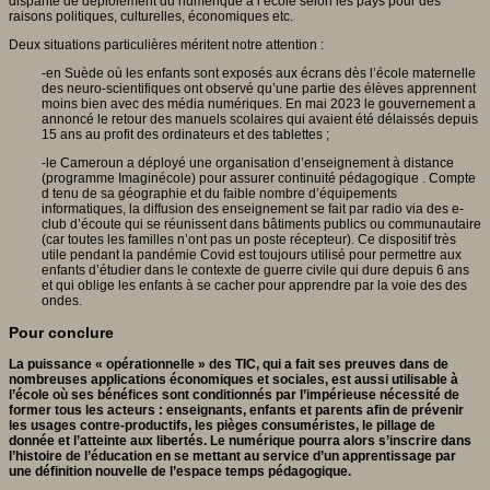
disparité de déploiement du numérique à l’école selon les pays pour des
raisons politiques, culturelles, économiques etc.
Deux situations particulières méritent notre attention :
-en Suède où les enfants sont exposés aux écrans dès l’école maternelle
des neuro-scientifiques ont observé qu’une partie des élèves apprennent
moins bien avec des média numériques. En mai 2023 le gouvernement a
annoncé le retour des manuels scolaires qui avaient été délaissés depuis
15 ans au profit des ordinateurs et des tablettes ;
-le Cameroun a déployé une organisation d’enseignement à distance
(programme Imaginécole) pour assurer continuité pédagogique . Compte
d tenu de sa géographie et du faible nombre d’équipements
informatiques, la diffusion des enseignement se fait par radio via des e-
club d’écoute qui se réunissent dans bâtiments publics ou communautaire
(car toutes les familles n’ont pas un poste récepteur). Ce dispositif très
utile pendant la pandémie Covid est toujours utilisé pour permettre aux
enfants d’étudier dans le contexte de guerre civile qui dure depuis 6 ans
et qui oblige les enfants à se cacher pour apprendre par la voie des des
ondes.
Pour conclure
La puissance « opérationnelle » des TIC, qui a fait ses preuves dans de
nombreuses applications économiques et sociales, est aussi utilisable à
l’école où ses bénéfices sont conditionnés par l’impérieuse nécessité de
former tous les acteurs : enseignants, enfants et parents afin de prévenir
les usages contre-productifs, les pièges consuméristes, le pillage de
donnée et l’atteinte aux libertés. Le numérique pourra alors s’inscrire dans
l’histoire de l’éducation en se mettant au service d’un apprentissage par
une définition nouvelle de l’espace temps pédagogique.