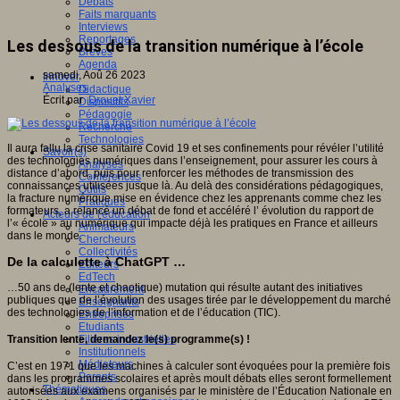
Débats
Faits marquants
Interviews
Reportages
Les dessous de la transition numérique à l’école
Brèves
Agenda
samedi, Aoû 26 2023
Innover
Analyses
Didactique
Écrit par
Drouet Xavier
Dispositifs
Pédagogie
Recherche
Technologies
Il aura fallu la crise sanitaire Covid 19 et ses confinements pour révéler l’utilité
Savoir(s)
des technologies numériques dans l’enseignement, pour assurer les cours à
Analyses
distance d’abord, puis pour renforcer les méthodes de transmission des
Conférences
connaissances utilisées jusque là. Au delà des considérations pédagogiques,
Outils
la fracture numérique mise en évidence chez les apprenants comme chez les
Pratiques
formateurs, a relancé un débat de fond et accéléré l’ évolution du rapport de
Acteurs de l'éducation
l’« école » au numérique qui impacte déjà les pratiques en France et ailleurs
Animateurs
dans le monde.
Chercheurs
Collectivités
De la calculette à ChatGPT …
Editeurs
EdTech
…50 ans de (lente et chaotique) mutation qui résulte autant des initiatives
Encadrement
publiques que de l’évolution des usages tirée par le développement du marché
Enseignants
des technologies de l’information et de l’éducation (TIC).
Entreprises
Etudiants
Transition lente, demandez le(s) programme(s)
!
Filières industrielles
Institutionnels
Médiateurs
C’est en 1971 que les machines à calculer sont évoquées pour la première fois
Parents
dans les programmes scolaires et après moult débats elles seront formellement
Thématiques
autorisées aux examens organisés par le ministère de l’Éducation Nationale en