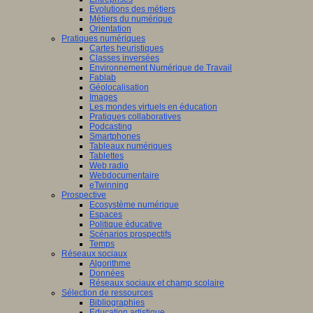
Evolutions des métiers
Métiers du numérique
Orientation
Pratiques numériques
Cartes heuristiques
Classes inversées
Environnement Numérique de Travail
Fablab
Géolocalisation
Images
Les mondes virtuels en éducation
Pratiques collaboratives
Podcasting
Smartphones
Tableaux numériques
Tablettes
Web radio
Webdocumentaire
eTwinning
Prospective
Ecosystème numérique
Espaces
Politique éducative
Scénarios prospectifs
Temps
Réseaux sociaux
Algorithme
Données
Réseaux sociaux et champ scolaire
Sélection de ressources
Bibliographies
Education artistique