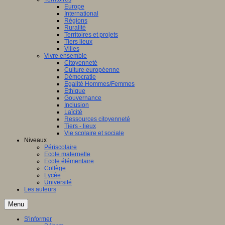
Europe
International
Régions
Ruralité
Territoires et projets
Tiers lieux
Villes
Vivre ensemble
Citoyenneté
Culture européenne
Démocratie
Egalité Hommes/Femmes
Ethique
Gouvernance
Inclusion
Laïcité
Ressources citoyenneté
Tiers - lieux
Vie scolaire et sociale
Niveaux
Périscolaire
Ecole maternelle
Ecole élémentaire
Collège
Lycée
Université
Les auteurs
Menu
S'informer