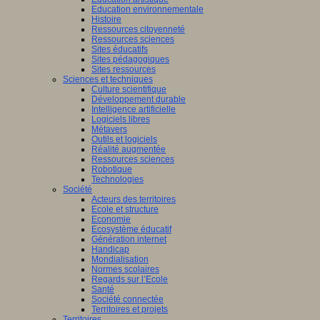
Education environnementale
Histoire
Ressources citoyenneté
Ressources sciences
Sites éducatifs
Sites pédagogiques
Sites ressources
Sciences et techniques
Culture scientifique
Développement durable
Intelligence artificielle
Logiciels libres
Métavers
Outils et logiciels
Réalité augmentée
Ressources sciences
Robotique
Technologies
Société
Acteurs des territoires
Ecole et structure
Economie
Ecosystème éducatif
Génération internet
Handicap
Mondialisation
Normes scolaires
Regards sur l’Ecole
Santé
Société connectée
Territoires et projets
Territoires