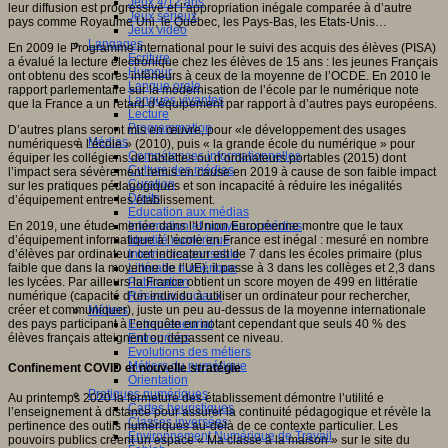
Jeux 4/12 ans
leur diffusion est progressive et l’appropriation inégale comparée à d’autre
Jeux sérieux
pays comme Royaume Uni, le Québec, les Pays-Bas, les Etats-Unis…
Jeux vidéo
Langages
En 2009 le Programme international pour le suivi des acquis des élèves (PISA)
Ecriture
a évalué la lecture électronique chez les élèves de 15 ans : les jeunes Français
Humour
ont obtenu des scores inférieurs à ceux de la moyenne de l’OCDE. En 2010 le
Langue orale
rapport parlementaire sur la modernisation de l’école par le numérique note
Langues vivantes
que la France a un retard d’équipement par rapport à d’autres pays européens.
Lecture
Programmation
D’autres plans seront mis en œuvre, pour «le développement des usages
Médias
numériques à l’école » (2010), puis « la grande école du numérique » pour
Compétences informationnelles
équiper les collégiens de tablettes ou d’ordinateurs portables (2015) dont
Culture des médias
l’impact sera sévèrement remis en cause en 2019 à cause de son faible impact
Curation
sur les pratiques pédagogiques et son incapacité à réduire les inégalités
Droits
d’équipement entre les établissement.
Education aux médias
En 2019, une étude menée dans l’Union Européenne montre que le taux
Information et nouveaux médias
d’équipement informatique à l’école en France est inégal : mesuré en nombre
Identité numérique
d’élèves par ordinateur cet indicateur est de 7 dans les écoles primaire (plus
Internet responsable
faible que dans la moyenne de l’UE), il passe à 3 dans les collèges et 2,3 dans
Littératie numérique
les lycées. Par ailleurs la France obtient un score moyen de 499 en littératie
Publication
numérique (capacité d’un individu à utiliser un ordinateur pour rechercher,
Réseaux sociaux
créer et communiquer), juste un peu au-dessus de la moyenne internationale
Métiers
des pays participant à l’enquête en notant cependant que seuls 40 % des
Entrepreneuriat
élèves français atteignent ou dépassent ce niveau.
Entreprises
Evolutions des métiers
Métiers du numérique
Confinement COVID et nouvelle stratégie
Orientation
Pratiques numériques
Au printemps 2020 la fermeture des établissement démontre l’utilité e
Cartes heuristiques
l’enseignement à distance pour assurer la continuité pédagogique et révèle la
Classes inversées
pertinence des outils numériques au-delà de ce contexte particulier. Les
Environnement Numérique de Travail
pouvoirs publics créent un espace « Ma classe à la maison » sur le site du