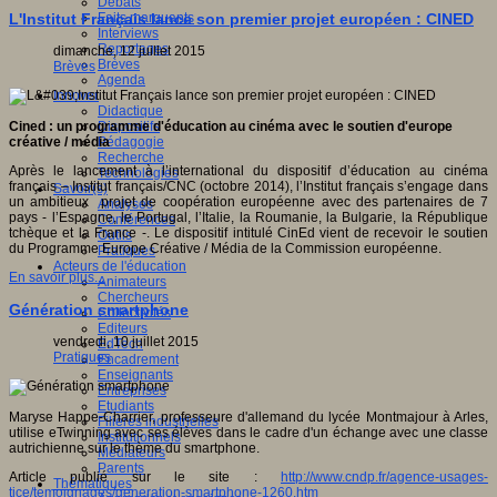
Débats
Faits marquants
L'Institut Français lance son premier projet européen : CINED
Interviews
Reportages
dimanche, 12 juillet 2015
Brèves
Brèves
Agenda
Innover
Didactique
Dispositifs
Cined : un programme d'éducation au cinéma avec le soutien d'europe
Pédagogie
créative / média
Recherche
Après le lancement à l’international du dispositif d’éducation au cinéma
Technologies
français – Institut français/CNC (octobre 2014), l’Institut français s’engage dans
Savoir(s)
un ambitieux projet de coopération européenne avec des partenaires de 7
Analyses
pays - l’Espagne, le Portugal, l’Italie, la Roumanie, la Bulgarie, la République
Conférences
tchèque et la France -. Le dispositif intitulé CinEd vient de recevoir le soutien
Outils
du Programme Europe Créative / Média de la Commission européenne.
Pratiques
Acteurs de l'éducation
En savoir plus...
Animateurs
Chercheurs
Génération smartphone
Collectivités
Editeurs
vendredi, 10 juillet 2015
EdTech
Pratiques
Encadrement
Enseignants
Entreprises
Etudiants
Maryse Happe-Charrier, professeure d'allemand du lycée Montmajour à Arles,
Filières industrielles
utilise eTwinning avec ses élèves dans le cadre d'un échange avec une classe
Institutionnels
autrichienne sur le thème du smartphone.
Médiateurs
Parents
Article publié sur le site :
http://www.cndp.fr/agence-usages-
Thématiques
tice/temoignages/generation-smartphone-1260.htm