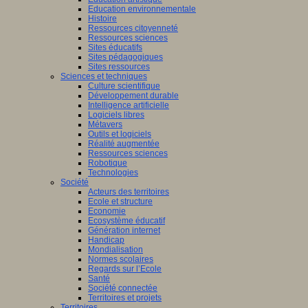
Education environnementale
Histoire
Ressources citoyenneté
Ressources sciences
Sites éducatifs
Sites pédagogiques
Sites ressources
Sciences et techniques
Culture scientifique
Développement durable
Intelligence artificielle
Logiciels libres
Métavers
Outils et logiciels
Réalité augmentée
Ressources sciences
Robotique
Technologies
Société
Acteurs des territoires
Ecole et structure
Economie
Ecosystème éducatif
Génération internet
Handicap
Mondialisation
Normes scolaires
Regards sur l’Ecole
Santé
Société connectée
Territoires et projets
Territoires