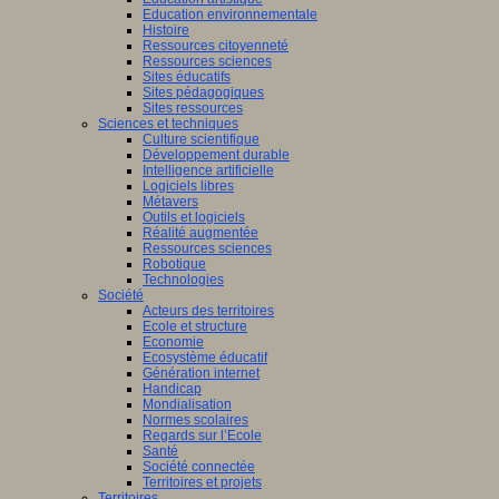
Education environnementale
Histoire
Ressources citoyenneté
Ressources sciences
Sites éducatifs
Sites pédagogiques
Sites ressources
Sciences et techniques
Culture scientifique
Développement durable
Intelligence artificielle
Logiciels libres
Métavers
Outils et logiciels
Réalité augmentée
Ressources sciences
Robotique
Technologies
Société
Acteurs des territoires
Ecole et structure
Economie
Ecosystème éducatif
Génération internet
Handicap
Mondialisation
Normes scolaires
Regards sur l’Ecole
Santé
Société connectée
Territoires et projets
Territoires