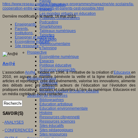
Fablab
https://www.reseau-canope.fr/nouveaux-programmes/magazine/vie-scolaire/la-
Géolocalisation
cooperation-entre-enseignants-et-parents-cest-possible.html
Images
Les mondes virtuels en éducation
Dernière modification le mardi, 16 mai 2023
Pratiques collaboratives
Podcasting
Enseignants
,
Smartphones
Parents
,
Tableaux numériques
Institutions
,
Tablettes
Enseigner et apprendre
,
Web radio
Ecosystème éducatif
,
Webdocumentaire
Site ressource
,
eTwinning
Prospective
Ecosystème numérique
Espaces
An@é
Politique éducative
Scénarios prospectifs
L’association
An@é
, fondée en 1996, à l’initiative de la création d’
Educavox
en
Temps
2010, en assure de manière bénévole la veille et la ligne éditoriale, publie
Réseaux sociaux
articles et reportages, crée des événements, valorise les innovations, alimente
Algorithme
des débats avec les différents acteurs de l’éducation sur l’évolution des
Données
pratiques éducatives, sociales et culturelles à l’ère du numérique. Educavox est
Réseaux sociaux et champ scolaire
un média contributif. Nous contacter.
Sélection de ressources
Bibliographies
Education artistique
Education environnementale
Histoire
SAVOIR(S)
Ressources citoyenneté
Ressources sciences
-
ANALYSES
Sites éducatifs
Sites pédagogiques
-
CONFERENCES
Sites ressources