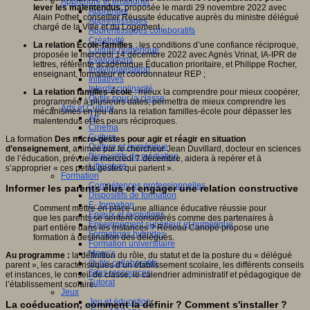
Apprendre et enseigner
lever les malentendus
, proposée le mardi 29 novembre 2022 avec
Apprendre
Alain Pothet, conseiller Réussite éducative auprès du ministre délégué
Apprentissages
chargé de la Ville et du Logement ;
Apprentissages collaboratifs
Créativité
La relation École-familles
: les conditions d’une confiance réciproque,
Culture numérique
proposée le mercredi 14 décembre 2022 avec Agnès Vrinat, IA-IPR de
Evaluations
lettres, référente académique Éducation prioritaire, et Philippe Rocher,
Individualisation
enseignant, formateur et coordonnateur REP ;
Initiatives
Interdisciplinarité
La relation familles-école
: mieux la comprendre pour mieux coopérer,
Outils pour la classe
programmée à plusieurs dates, permettra de mieux comprendre les
Arts et Culture
mécanismes en jeu dans la relation familles-école pour dépasser les
Art
malentendus et les peurs réciproques.
Cinéma
Culture
La formation
Des micro-gestes pour agir et réagir en situation
Culture et numérique
d’enseignement
, animée par le chercheur Jean Duvillard, docteur en sciences
Dispositifs de médiation
de l’éducation, prévue le mercredi 7 décembre, aidera à repérer et à
Littérature
s’approprier « ces petits gestes qui parlent ».
Formation
Compétences professionnelles
Informer les parents élus et engager une relation constructive
Dispositifs de formation
E- formation
Comment mettre en place une alliance éducative réussie pour
Enjeux et évolutions
que les parents se sentent considérés comme des partenaires à
Enseignement supérieur et numérique
part entière dans les instances ? Réseau Canopé propose une
Formations hybrides
formation à destination des délégués.
Formation universitaire
Mooc’s
Au programme :
la définition du rôle, du statut et de la posture du « délégué
Outils collaboratifs
parent », les caractéristiques d’un établissement scolaire, les différents conseils
Sites ressources
et instances, le conseil de classe, le calendrier administratif et pédagogique de
Tutorat
l’établissement scolaire.
Jeux
Jeu et éducation
La coéducation, comment la définir ? Comment s'installer ?