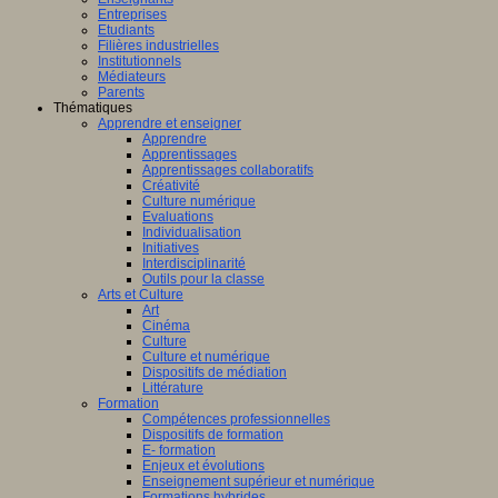
Entreprises
Etudiants
Filières industrielles
Institutionnels
Médiateurs
Parents
Thématiques
Apprendre et enseigner
Apprendre
Apprentissages
Apprentissages collaboratifs
Créativité
Culture numérique
Evaluations
Individualisation
Initiatives
Interdisciplinarité
Outils pour la classe
Arts et Culture
Art
Cinéma
Culture
Culture et numérique
Dispositifs de médiation
Littérature
Formation
Compétences professionnelles
Dispositifs de formation
E- formation
Enjeux et évolutions
Enseignement supérieur et numérique
Formations hybrides