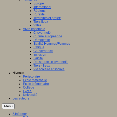
Europe
International
Régions
Ruralité
Territoires et projets
Tiers lieux
Villes
Vivre ensemble
Citoyenneté
Culture européenne
Démocratie
Egalité Hommes/Femmes
Ethique
Gouvernance
Inclusion
Laïcité
Ressources citoyenneté
Tiers - lieux
Vie scolaire et sociale
Niveaux
Périscolaire
Ecole maternelle
Ecole élémentaire
Collège
Lycée
Université
Les auteurs
Menu
S'informer