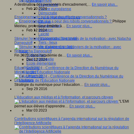
Vivre ensemble
A destination des personnels d'encadrement,…
En savoir plus...
Citoyenneté
Feb 20 2024
Culture européenne
Démocratie
Enseignement : qui a peur des robots conversationnels ?
Egalité Hommes/Femmes
Philippe
Ethique
Gouvernance
Meirieu, professeur émérite à…
En savoir plus...
Inclusion
Feb 12 2024
Laïcité
Ressources citoyenneté
Stimuler l'envie d'apprendre : les leviers de la motivation - avec Natacha
Tiers - lieux
Dangouloff
Vie scolaire et sociale
Niveaux
Périscolaire
Fin 2023, dans l'académie de…
En savoir plus...
Ecole maternelle
Dec 12 2024
Ecole élémentaire
Collège
Educ@tech 2024 - Conférence de la Direction du Numérique du
Lycée
Ministère de l'Éducation Nationale
Université
Les auteurs
Stratégie du numérique pour l’éducation…
En savoir plus...
Sep 29 2016
L'éducation aux médias et à l'information, et parcours citoyen
"L'EMI
permet aux élèves d'apprendre…
En savoir plus...
Mar 03 2023
Contributions scientifiques à l’agenda international sur la régulation de
l’Intelligence Artificielle