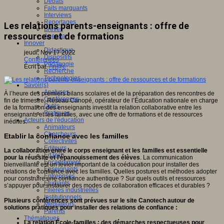
Débats
Faits marquants
Interviews
Reportages
Les relations parents-enseignants : offre de
Brèves
ressources et de formations
Agenda
Innover
Didactique
jeudi, Nov 17 2022
Dispositifs
Conférences
Pédagogie
Écrit par
An@é
Recherche
Technologies
Savoir(s)
Analyses
À l’heure des premiers bilans scolaires et de la préparation des rencontres de
Conférences
fin de trimestre, Réseau Canopé, opérateur de l’Éducation nationale en charge
Outils
de la formation des enseignants investit la relation collaborative entre les
Pratiques
enseignants et les familles, avec une offre de formations et de ressources
Acteurs de l'éducation
inédites.
Animateurs
Chercheurs
Etablir la confiance avec les familles
Collectivités
Editeurs
La collaboration entre le corps enseignant et les familles est essentielle
EdTech
pour la réussite et l’épanouissement des élèves
. La communication
Encadrement
bienveillante est un levier important de la coéducation pour installer des
Enseignants
relations de confiance avec les familles. Quelles postures et méthodes adopter
Entreprises
pour construire une confiance authentique ? Sur quels outils et ressources
Etudiants
s’appuyer pour instaurer des modes de collaboration efficaces et durables ?
Filières industrielles
Institutionnels
Plusieurs conférences sont prévues sur le site Canotech autour de
Médiateurs
solutions pratiques pour installer des relations de confiance :
Parents
Thématiques
La relation École-familles : des démarches respectueuses pour