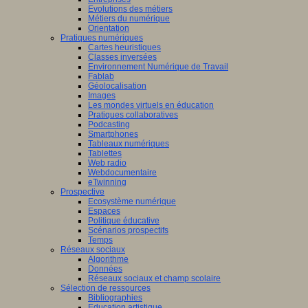
Evolutions des métiers
Métiers du numérique
Orientation
Pratiques numériques
Cartes heuristiques
Classes inversées
Environnement Numérique de Travail
Fablab
Géolocalisation
Images
Les mondes virtuels en éducation
Pratiques collaboratives
Podcasting
Smartphones
Tableaux numériques
Tablettes
Web radio
Webdocumentaire
eTwinning
Prospective
Ecosystème numérique
Espaces
Politique éducative
Scénarios prospectifs
Temps
Réseaux sociaux
Algorithme
Données
Réseaux sociaux et champ scolaire
Sélection de ressources
Bibliographies
Education artistique