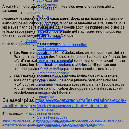
Jeux 4/12 ans
Jeux sérieux
À paraître : l’ouvrage Coéducation : des clés pour une responsabilité
Jeux vidéo
partagée
Langages
Ecriture
Comment renforcer la coopération entre l’école et les familles ?
Comment
Humour
élaborer une éducation en commun, favoriser le bien-être et la réussite de tous
Langue orale
les élèves ? Afin de relever le défi de la coéducation, de nombreuses pistes de
Langues vivantes
réflexion et des moyens d’action, de la maternelle au lycée, seront proposés
Lecture
dans ce nouvel ouvrage des éditions Canopé.
Programmation
Médias
Et dans les podcasts Extra classe :
Compétences informationnelles
Culture des médias
Les Énergies scolaires #20 – Coéducation, un bien commun
: Julien
Curation
Scalabrini, professeur des écoles et formateur, livre dans cet épisode les
Droits
clés d’une pratique qu’il ne cesse d’ajuster et qui se base avant tout sur
Education aux médias
l’instauration d’un climat de confiance avec les familles et sur une
Information et nouveaux médias
attention particulière portée à la parole des parents et des élèves
Identité numérique
Internet responsable
Les Énergies scolaires #24 – L’écoute active : Maxime Tesnière
,
Littératie numérique
enseignant en cycle 2 dans une école primaire parisienne classée
Publication
REP+, utilise lors de ses interactions avec ses parents « l’écoute active
Réseaux sociaux
», une méthode de communication développée à partir des travaux du
Métiers
psychologue américain Carl Rogers.
Entrepreneuriat
Entreprises
En savoir plus
https://www.canotech.fr/a/les-relations-ecole-
Evolutions des métiers
familles-des-points-de-vue-et-des-attentes-differents
Métiers du numérique
Orientation
Pratiques numériques
Et encore...
Cartes heuristiques
https://www.reseau-canope.fr/ouvrir-lecole-aux-parents-pour-la-reussite-des-
Classes inversées
enfants/reperes-pour-comprendre/les-relations-parentsecole.html
Environnement Numérique de Travail