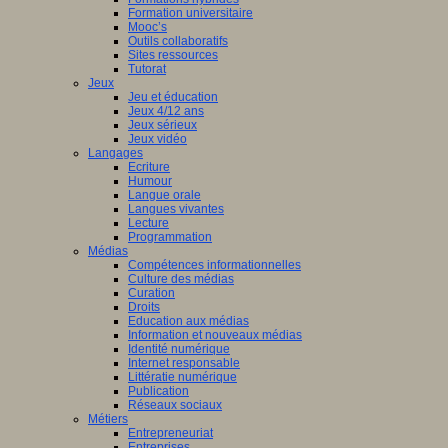
Formation universitaire
Mooc’s
Outils collaboratifs
Sites ressources
Tutorat
Jeux
Jeu et éducation
Jeux 4/12 ans
Jeux sérieux
Jeux vidéo
Langages
Ecriture
Humour
Langue orale
Langues vivantes
Lecture
Programmation
Médias
Compétences informationnelles
Culture des médias
Curation
Droits
Education aux médias
Information et nouveaux médias
Identité numérique
Internet responsable
Littératie numérique
Publication
Réseaux sociaux
Métiers
Entrepreneuriat
Entreprises