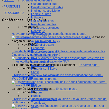
-
OUTILS
Sciences et techniques
Culture scientifique
-
PRATIQUES
Développement durable
Intelligence artificielle
-
RESSOURCES
Logiciels libres
Métavers
Conférences - Les plus lus
Outils et logiciels
Réalité augmentée
Nov 18 2024
Ressources sciences
Robotique
Nouveaux savoirs et nouvelles compétences des jeunes
Technologies
Le Cnesco
Société
a organisé une…
En savoir plus...
Acteurs des territoires
Nov 25 2024
Ecole et structure
Economie
Educatech 2024 : Comment préparer les enseignants, les élèves et les
Ecosystème éducatif
étudiants à la généralisation de l’IA ?
Génération internet
Handicap
Mondialisation
« Eduquer à l’intelligence artificielle » Comment…
En savoir plus...
Normes scolaires
Feb 20 2025
Regards sur l’Ecole
Santé
ETAPP-IA : "Les enjeux sociétaux de l’IA dans l’éducation" par Pierre-
Société connectée
Yves OUDEYER
Territoires et projets
Territoires
Europe
La journée ETAPP-IA* qui s'est…
En savoir plus...
International
Feb 14 2025
Régions
Ruralité
ETAPP-IA :"L'IA dans l'éducation : évolution ou révolution ?" par Colin de
Territoires et projets
la Higuera
Tiers lieux
Villes