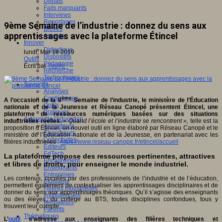
Débats
Faits marquants
Interviews
Reportages
9ème Semaine de l’industrie : donnez du sens aux
Brèves
apprentissages avec la plateforme Étincel
Agenda
Innover
Didactique
lundi, Mar 18 2019
Dispositifs
Outils
Pédagogie
Écrit par
An@é
Recherche
Technologies
Savoir(s)
Analyses
Conférences
ème
A l’occasion de la 9
Semaine de l’industrie, le ministère de l’Éducation
Outils
nationale et de la Jeunesse et Réseau Canopé présentent Étincel, une
Pratiques
plateforme de ressources numériques basées sur des situations
Acteurs de l'éducation
industrielles réelles.
« Quand l’école et l’industrie se rencontrent »,
telle est la
Animateurs
proposition d’Étincel, un nouvel outil en ligne élaboré par Réseau Canopé et le
Chercheurs
ministère de l’Éducation nationale et de la Jeunesse, en partenariat avec les
Collectivités
filières industrielles :
https://www.reseau-canope.fr/etincel/accueil
Editeurs
EdTech
La plateforme propose des ressources pertinentes, attractives
Encadrement
et libres de droits, pour enseigner le monde industriel.
Enseignants
Entreprises
Les contenus, cocréés par des professionnels de l’industrie et de l’éducation,
Etudiants
permettent également de contextualiser les apprentissages disciplinaires et de
Filières industrielles
donner du sens aux apprentissages théoriques. Qu’il s’agisse des enseignants
Institutionnels
ou des élèves, du collège au BTS, toutes disciplines confondues, tous y
Médiateurs
trouvent leur compte.
Parents
Thématiques
L’
outil
s’adresse aux enseignants des filières techniques et