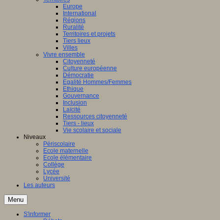
Europe
International
Régions
Ruralité
Territoires et projets
Tiers lieux
Villes
Vivre ensemble
Citoyenneté
Culture européenne
Démocratie
Egalité Hommes/Femmes
Ethique
Gouvernance
Inclusion
Laïcité
Ressources citoyenneté
Tiers - lieux
Vie scolaire et sociale
Niveaux
Périscolaire
Ecole maternelle
Ecole élémentaire
Collège
Lycée
Université
Les auteurs
Menu
S'informer