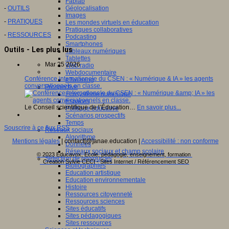
Fablab
Géolocalisation
-
OUTILS
Images
-
PRATIQUES
Les mondes virtuels en éducation
Pratiques collaboratives
-
RESSOURCES
Podcasting
Smartphones
Outils - Les plus lus
Tableaux numériques
Tablettes
Mar 25 2026
Web radio
Webdocumentaire
Conférence internationale du CSEN : « Numérique & IA » les agents
eTwinning
conversationnels en classe.
Prospective
Ecosystème numérique
Espaces
Le Conseil scientifique de l’Éducation…
En savoir plus...
Politique éducative
Scénarios prospectifs
Temps
Souscrire à ce flux RSS
Réseaux sociaux
Algorithme
Mentions légales
| contact[@]anae.education |
Accessibilité : non conforme
Données
Réseaux sociaux et champ scolaire
© 2023 Educavox, Ecole, pédagogie, enseignement, formation
Sélection de ressources
Creation Sylvie CECI - Sites Internet / Référencement SEO
Bibliographies
Education artistique
Education environnementale
Histoire
Ressources citoyenneté
Ressources sciences
Sites éducatifs
Sites pédagogiques
Sites ressources