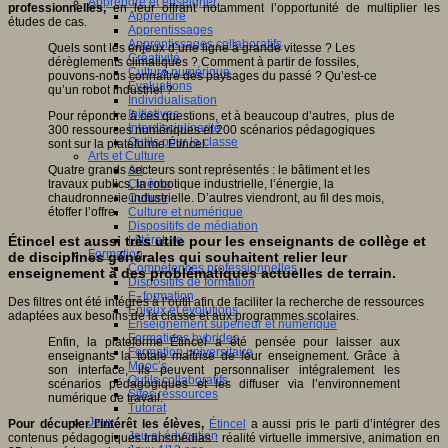
Apprendre et enseigner
professionnelles,
en leur offrant notamment l’opportunité de multiplier les
Apprendre
études de cas.
Apprentissages
Apprentissages collaboratifs
Quels sont les enjeux d’une ligne à grande vitesse ? Les
Créativité
dérèglements climatiques ? Comment à partir de fossiles,
Culture numérique
pouvons-nous connaître des paysages du passé ? Qu’est-ce
Evaluations
qu’un robot industriel ?
Individualisation
Initiatives
Pour répondre à ces questions, et à beaucoup d’autres, plus de
Interdisciplinarité
300 ressources numériques et 200 scénarios pédagogiques
Outils pour la classe
sont sur la plateforme Étincel.
Arts et Culture
Quatre grands secteurs sont représentés : le bâtiment et les
Art
travaux publics, la robotique industrielle, l’énergie, la
Cinéma
chaudronnerie industrielle. D’autres viendront, au fil des mois,
Culture
étoffer l’offre.
Culture et numérique
Dispositifs de médiation
Étincel est aussi très utile pour les enseignants de collège et
Littérature
Formation
de disciplines générales qui souhaitent relier leur
Compétences professionnelles
enseignement à des problématiques actuelles de terrain.
Dispositifs de formation
E- formation
Des filtres ont été intégrés à l’outil afin de faciliter la recherche de ressources
Enjeux et évolutions
adaptées aux besoins de la classe et aux programmes scolaires.
Enseignement supérieur et numérique
Formations hybrides
Enfin, la plateforme Étincel a été pensée pour laisser aux
Formation universitaire
enseignants la totale maîtrise de leur enseignement. Grâce à
Mooc’s
son interface, ils peuvent personnaliser intégralement les
Outils collaboratifs
scénarios pédagogiques et les diffuser via l’environnement
Sites ressources
numérique de travail.
Tutorat
Jeux
Pour décupler l’intérêt les élèves,
Étincel
a aussi pris le parti d’intégrer des
Jeu et éducation
contenus pédagogiques transmédias : réalité virtuelle immersive, animation en