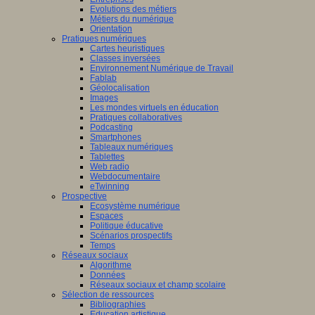
Evolutions des métiers
Métiers du numérique
Orientation
Pratiques numériques
Cartes heuristiques
Classes inversées
Environnement Numérique de Travail
Fablab
Géolocalisation
Images
Les mondes virtuels en éducation
Pratiques collaboratives
Podcasting
Smartphones
Tableaux numériques
Tablettes
Web radio
Webdocumentaire
eTwinning
Prospective
Ecosystème numérique
Espaces
Politique éducative
Scénarios prospectifs
Temps
Réseaux sociaux
Algorithme
Données
Réseaux sociaux et champ scolaire
Sélection de ressources
Bibliographies
Education artistique