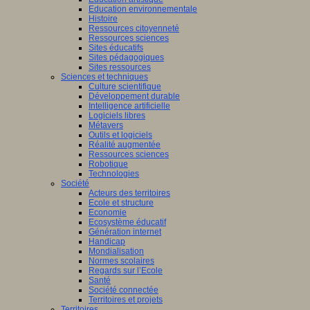
Education environnementale
Histoire
Ressources citoyenneté
Ressources sciences
Sites éducatifs
Sites pédagogiques
Sites ressources
Sciences et techniques
Culture scientifique
Développement durable
Intelligence artificielle
Logiciels libres
Métavers
Outils et logiciels
Réalité augmentée
Ressources sciences
Robotique
Technologies
Société
Acteurs des territoires
Ecole et structure
Economie
Ecosystème éducatif
Génération internet
Handicap
Mondialisation
Normes scolaires
Regards sur l’Ecole
Santé
Société connectée
Territoires et projets
Territoires