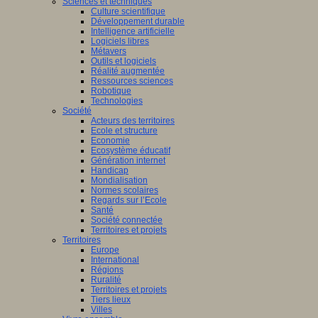
Sciences et techniques
Culture scientifique
Développement durable
Intelligence artificielle
Logiciels libres
Métavers
Outils et logiciels
Réalité augmentée
Ressources sciences
Robotique
Technologies
Société
Acteurs des territoires
Ecole et structure
Economie
Ecosystème éducatif
Génération internet
Handicap
Mondialisation
Normes scolaires
Regards sur l’Ecole
Santé
Société connectée
Territoires et projets
Territoires
Europe
International
Régions
Ruralité
Territoires et projets
Tiers lieux
Villes