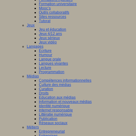
Formation universitaire
Mooc’s
Outils collaboratifs
Sites ressources
Tutorat
Jeux
Jeu et éducation
Jeux 4/12 ans
Jeux sérieux
Jeux vidéo
Langages
Ecriture
Humour
Langue orale
Langues vivantes
Lecture
Programmation
Médias
Compétences informationnelles
Culture des médias
Curation
Droits
Education aux médias
Information et nouveaux médias
Identité numérique
Internet responsable
Littératie numérique
Publication
Réseaux sociaux
Métiers
Entrepreneuriat
Entreprises