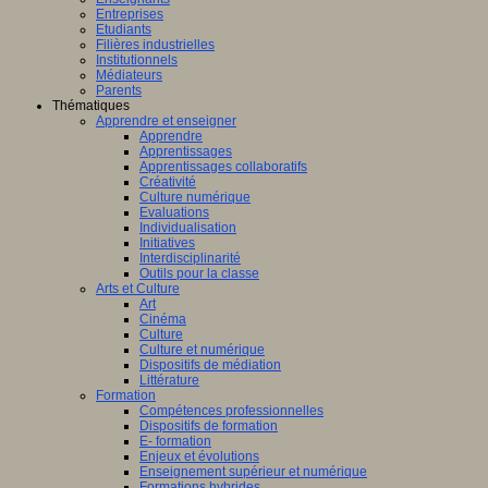
Entreprises
Etudiants
Filières industrielles
Institutionnels
Médiateurs
Parents
Thématiques
Apprendre et enseigner
Apprendre
Apprentissages
Apprentissages collaboratifs
Créativité
Culture numérique
Evaluations
Individualisation
Initiatives
Interdisciplinarité
Outils pour la classe
Arts et Culture
Art
Cinéma
Culture
Culture et numérique
Dispositifs de médiation
Littérature
Formation
Compétences professionnelles
Dispositifs de formation
E- formation
Enjeux et évolutions
Enseignement supérieur et numérique
Formations hybrides