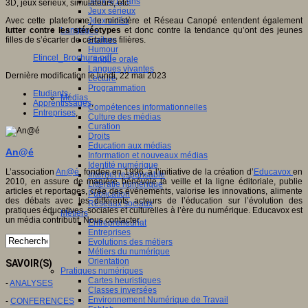
Jeux 4/12 ans
3D, jeux sérieux, simulateurs, etc.
Jeux sérieux
Avec cette plateforme, le ministère et Réseau Canopé entendent également
Jeux vidéo
lutter contre les stéréotypes
Langages
et donc contre la tendance qu’ont des jeunes
filles de s’écarter de certaines filières.
Ecriture
Humour
Etincel_Brochure.pdf
Langue orale
Langues vivantes
Dernière modification le lundi, 22 mai 2023
Lecture
Programmation
Etudiants
,
Médias
Apprentissages
,
Compétences informationnelles
Entreprises
,
Culture des médias
Curation
Droits
Education aux médias
An@é
Information et nouveaux médias
Identité numérique
L’association
An@é
, fondée en 1996, à l’initiative de la création d’
Educavox
en
Internet responsable
2010, en assure de manière bénévole la veille et la ligne éditoriale, publie
Littératie numérique
articles et reportages, crée des événements, valorise les innovations, alimente
Publication
des débats avec les différents acteurs de l’éducation sur l’évolution des
Réseaux sociaux
pratiques éducatives, sociales et culturelles à l’ère du numérique. Educavox est
Métiers
un média contributif. Nous contacter.
Entrepreneuriat
Entreprises
Evolutions des métiers
Métiers du numérique
Orientation
SAVOIR(S)
Pratiques numériques
Cartes heuristiques
-
ANALYSES
Classes inversées
Environnement Numérique de Travail
-
CONFERENCES