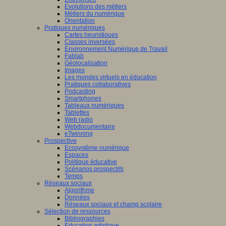
Evolutions des métiers
Métiers du numérique
Orientation
Pratiques numériques
Cartes heuristiques
Classes inversées
Environnement Numérique de Travail
Fablab
Géolocalisation
Images
Les mondes virtuels en éducation
Pratiques collaboratives
Podcasting
Smartphones
Tableaux numériques
Tablettes
Web radio
Webdocumentaire
eTwinning
Prospective
Ecosystème numérique
Espaces
Politique éducative
Scénarios prospectifs
Temps
Réseaux sociaux
Algorithme
Données
Réseaux sociaux et champ scolaire
Sélection de ressources
Bibliographies
Education artistique