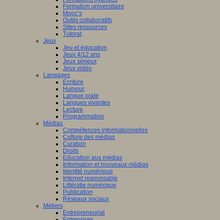
Formation universitaire
Mooc’s
Outils collaboratifs
Sites ressources
Tutorat
Jeux
Jeu et éducation
Jeux 4/12 ans
Jeux sérieux
Jeux vidéo
Langages
Ecriture
Humour
Langue orale
Langues vivantes
Lecture
Programmation
Médias
Compétences informationnelles
Culture des médias
Curation
Droits
Education aux médias
Information et nouveaux médias
Identité numérique
Internet responsable
Littératie numérique
Publication
Réseaux sociaux
Métiers
Entrepreneuriat
Entreprises