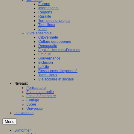
Europe
International
Régions
Ruralité
Territoires et projets
Tiers lieux
Villes
Vivre ensemble
Citoyenneté
Culture européenne
Démocratie
Egalité Hommes/Femmes
Ethique
Gouvernance
Inclusion
Laïcité
Ressources citoyenneté
Tiers - lieux
Vie scolaire et sociale
Niveaux
Périscolaire
Ecole maternelle
Ecole élémentaire
Collège
Lycée
Université
Les auteurs
Menu
S'informer