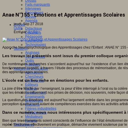
Débats
Faits marquants
Interviews
Reportages
Anae N°155 - Emotions et Apprentissages Scolaires
Brèves
Agenda
jeudi, Sep 27 2018
Innover
Outils
Didactique
Écrit par
An@é
Dispositifs
Pédagogie
Recherche
Technologies
Approche Neuropsychologique des Apprentissages chez l'Enfant : ANAE N° 155 - 
Savoir(s)
Analyses
Les travaux ici présentés sont issus du premier colloque organi
Conférences
Outils
De nombreuses recherches s’accordent aujourd’hui sur l’existence d’un lien ét
Pratiques
fonctionnement cognitif, à travers l’étude des processus de mémorisation, de ré
Acteurs de l'éducation
des apprentissages scolaires.
Animateurs
Chercheurs
L’école est un lieu riche en émotions pour les enfants.
Collectivités
Editeurs
La joie d’être félicité par l’enseignant, la peur d’être interrogé à l’oral ou la col
EdTech
que les émotions influencent nos prises de décision, nos souvenirs, notre façon d
Encadrement
Enseignants
La question des émotions est aujourd’hui largement entrée dans les programmes s
Entreprises
perception d’autrui sont autant de compétences exercées dans les activités artist
Etudiants
Filières industrielles
Dans ce numéro, nous nous intéressons plus spécifiquement à l
Institutionnels
Médiateurs
Parents
Bien que les enseignants soient conscients de l’influence de l’état émotionnel de l
Thématiques
repéré fonctionne effectivement en pratique, démarche vivement soutenue par le C