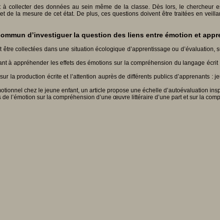
à collecter des données au sein même de la classe. Dès lors, le chercheur est 
et de la mesure de cet état. De plus, ces questions doivent être traitées en veil
mmun d’investiguer la question des liens entre émotion et appre
 être collectées dans une situation écologique d’apprentissage ou d’évaluation, s
t à appréhender les effets des émotions sur la compréhension du langage écrit à 
el sur la production écrite et l’attention auprès de différents publics d’apprenants
otionnel chez le jeune enfant, un article propose une échelle d’autoévaluation inspi
ts de l’émotion sur la compréhension d’une œuvre littéraire d’une part et sur la co