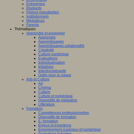
Entreprises
Etudiants
Filières industrielles
Institutionnels
Médiateurs
Parents
Thématiques
Apprendre et enseigner
Apprendre
Apprentissages
Apprentissages collaboratifs
Créativité
Culture numérique
Evaluations
Individualisation
Initiatives
Interdisciplinarité
Outils pour la classe
Arts et Culture
Art
Cinéma
Culture
Culture et numérique
Dispositifs de médiation
Littérature
Formation
Compétences professionnelles
Dispositifs de formation
E- formation
Enjeux et évolutions
Enseignement supérieur et numérique
Formations hybrides