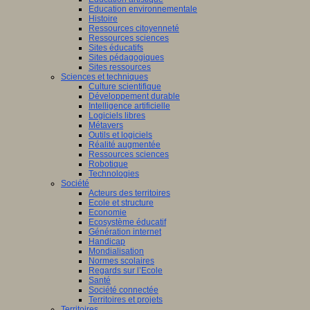
Education environnementale
Histoire
Ressources citoyenneté
Ressources sciences
Sites éducatifs
Sites pédagogiques
Sites ressources
Sciences et techniques
Culture scientifique
Développement durable
Intelligence artificielle
Logiciels libres
Métavers
Outils et logiciels
Réalité augmentée
Ressources sciences
Robotique
Technologies
Société
Acteurs des territoires
Ecole et structure
Economie
Ecosystème éducatif
Génération internet
Handicap
Mondialisation
Normes scolaires
Regards sur l’Ecole
Santé
Société connectée
Territoires et projets
Territoires