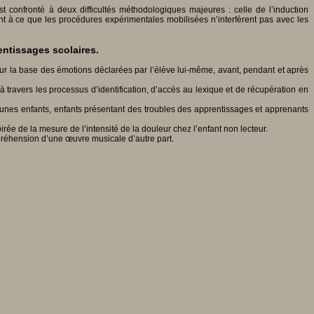
confronté à deux difficultés méthodologiques majeures : celle de l’induction
lant à ce que les procédures expérimentales mobilisées n’interfèrent pas avec les
ntissages scolaires.
ur la base des émotions déclarées par l’élève lui-même, avant, pendant et après
travers les processus d’identification, d’accès au lexique et de récupération en
 : jeunes enfants, enfants présentant des troubles des apprentissages et apprenants
rée de la mesure de l’intensité de la douleur chez l’enfant non lecteur.
mpréhension d’une œuvre musicale d’autre part.