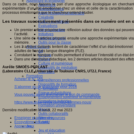
Apprendre et enseigner
Dans ce cadre, nous faisons le pari d’une approche écologique en cherchant 
Apprendre
expérimentale d’un état émotionnel chez un élève et celle de la caractérisation 
Apprentissages
processus émotionnels que le chercheur entend étudier.
Apprentissages collaboratifs
Créativité
Les travaux successivement présentés dans ce numéro ont en co
Culture numérique
Evaluations
Individualisation
Un premier article propose une réflexion autour des données qui peuvent
Initiatives
l’activité.
Interdisciplinarité
Une série de 4 articles propose ensuite une approche expérimentale visan
Outils pour la classe
mémoire.
Arts et Culture
Les 3 articles suivants tentent de caractériser l’effet d’un état émotionn
Art
adultes de français langue étrangère (FLE).
Cinéma
Constatant le manque d’outils permettant d’évaluer l’intensité d’un état ém
Culture
Dans une dimension didactique, les 2 derniers articles discutent des effe
Culture et numérique
Aurélie SIMOËS-PERLANT
Dispositifs de médiation
(Laboratoire CLLE, Université de Toulouse CNRS, UT2J, France)
Littérature
Formation
Acheter le N° 155
Compétences professionnelles
Dispositifs de formation
S’abonner ou se réabonner pour 2018
E- formation
Enjeux et évolutions
Vous pouvez aussi télécharger le bon de commande
Enseignement supérieur et numérique
Formations hybrides
https://www.anae-revue.com/qui-sommes-nous/
Formation universitaire
Mooc’s
Dernière modification le lundi, 22 mai 2023
Outils collaboratifs
Sites ressources
Enseigner et apprendre
,
Tutorat
Ecosystème éducatif
,
Jeux
Apprendre
,
Jeu et éducation