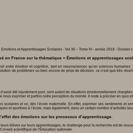
Emotions et Apprentissages Scolaires - Vol 30 – Tome IV– année 2018 - Dossier c
sé en France sur la thématique « Émotions et apprentissages scol
roit entre émotion et cognition, tant en neurosciences qu’en sciences humaines
solution de problèmes ou bien encore de prise de décision, ce n’est que très réc
ère d’avoir été injustement puni, sont autant de situations émotionnellement chargées q
e nous exprimer et parfois notre perception du monde. Il reste à préciser en quoi et
colaires et ce, dès l’école maternelle. En effet, exprimer ses sentiments et ses 
iques et sportives à l’école, mais également, dans un certain nombre d’activités lan
’effet des émotions sur les processus d’apprentissage.
eurs élèves sur leurs apprentissages, le challenge pour la recherche est de recourir
onseil scientifique de l’Éducation nationale.