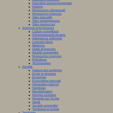
Education environnementale
Histoire
Ressources citoyenneté
Ressources sciences
Sites éducatifs
Sites pédagogiques
Sites ressources
Sciences et techniques
Culture scientifique
Développement durable
Intelligence artificielle
Logiciels libres
Métavers
Outils et logiciels
Réalité augmentée
Ressources sciences
Robotique
Technologies
Société
Acteurs des territoires
Ecole et structure
Economie
Ecosystème éducatif
Génération internet
Handicap
Mondialisation
Normes scolaires
Regards sur l’Ecole
Santé
Société connectée
Territoires et projets
Territoires