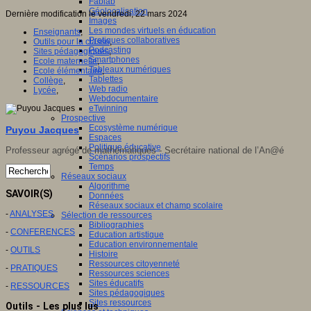
Fablab
Géolocalisation
Dernière modification le vendredi, 22 mars 2024
Images
Les mondes virtuels en éducation
Enseignants
,
Pratiques collaboratives
Outils pour la classe
,
Podcasting
Sites pédagogiques
,
Smartphones
Ecole maternelle
,
Tableaux numériques
Ecole élémentaire
,
Tablettes
Collège
,
Web radio
Lycée
,
Webdocumentaire
eTwinning
Prospective
Ecosystème numérique
Puyou Jacques
Espaces
Politique éducative
Professeur agrégé de mathématiques - Secrétaire national de l’An@é
Scénarios prospectifs
Temps
Réseaux sociaux
Algorithme
SAVOIR(S)
Données
Réseaux sociaux et champ scolaire
-
ANALYSES
Sélection de ressources
Bibliographies
-
CONFERENCES
Education artistique
Education environnementale
-
OUTILS
Histoire
Ressources citoyenneté
-
PRATIQUES
Ressources sciences
Sites éducatifs
-
RESSOURCES
Sites pédagogiques
Sites ressources
Outils - Les plus lus