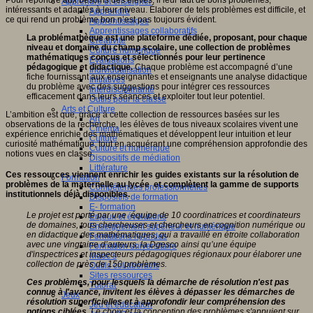
Apprendre et enseigner
intéressants et adaptés à leur niveau. Élaborer de tels problèmes est difficile, et
Apprendre
ce qui rend un problème bon n’est pas toujours évident.
Apprentissages
Apprentissages collaboratifs
La problémathèque est une plateforme dédiée, proposant, pour chaque
Créativité
niveau et domaine du champ scolaire, une collection de problèmes
Culture numérique
mathématiques conçus et sélectionnés pour leur pertinence
Evaluations
pédagogique et didactique.
Chaque problème est accompagné d’une
Individualisation
fiche fournissant aux enseignantes et enseignants une analyse didactique
Initiatives
du problème avec des suggestions pour intégrer ces ressources
Interdisciplinarité
efficacement dans leurs séances et exploiter tout leur potentiel.
Outils pour la classe
Arts et Culture
L’ambition est que, grâce à cette collection de ressources basées sur les
Art
observations de la recherche, les élèves de tous niveaux scolaires vivent une
Cinéma
expérience enrichie des mathématiques et développent leur intuition et leur
Culture
curiosité mathématique, tout en acquérant une compréhension approfondie des
Culture et numérique
notions vues en classe.
Dispositifs de médiation
Littérature
Ces ressources viennent enrichir les guides existants sur la résolution de
Formation
problèmes de la maternelle au lycée et complètent la gamme de supports
Compétences professionnelles
institutionnels déjà disponibles.
Dispositifs de formation
E- formation
Le projet est porté par une équipe de 10 coordinatrices et coordinateurs
Enjeux et évolutions
de domaines, tous chercheuses et chercheurs en cognition numérique ou
Enseignement supérieur et numérique
en didactique des mathématiques, qui a travaillé en étroite collaboration
Formations hybrides
avec une vingtaine d’auteurs, la Dgesco ainsi qu’une équipe
Formation universitaire
d'inspectrices et inspecteurs pédagogiques régionaux pour élaborer une
Mooc’s
collection de près de 150 problèmes.
Outils collaboratifs
Sites ressources
Ces problèmes, pour lesquels la démarche de résolution n'est pas
Tutorat
connue à l'avance, invitent les élèves à dépasser les démarches de
Jeux
résolution superficielles et à approfondir leur compréhension des
Jeu et éducation
notions ciblées.
Le choix et la conception des problèmes s'appuient sur