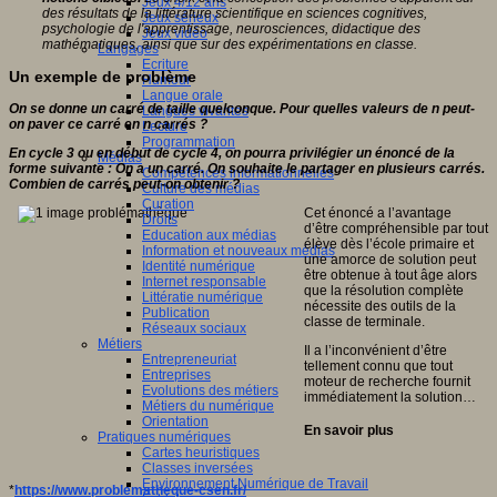
Jeux 4/12 ans
des résultats de la littérature scientifique en sciences cognitives,
Jeux sérieux
psychologie de l'apprentissage, neurosciences, didactique des
Jeux vidéo
mathématiques, ainsi que sur des expérimentations en classe.
Langages
Ecriture
Un exemple de problème
Humour
Langue orale
On se donne un carré de taille quelconque. Pour quelles valeurs de n peut-
Langues vivantes
on paver ce carré en n carrés ?
Lecture
Programmation
En cycle 3 ou en début de cycle 4, on pourra privilégier un énoncé de la
Médias
forme suivante : On a un carré. On souhaite le partager en plusieurs carrés.
Compétences informationnelles
Combien de carrés peut-on obtenir ?
Culture des médias
Curation
Cet énoncé a l’avantage
Droits
d’être compréhensible par tout
Education aux médias
élève dès l’école primaire et
Information et nouveaux médias
une amorce de solution peut
Identité numérique
être obtenue à tout âge alors
Internet responsable
que la résolution complète
Littératie numérique
nécessite des outils de la
Publication
classe de terminale.
Réseaux sociaux
Métiers
Il a l’inconvénient d’être
Entrepreneuriat
tellement connu que tout
Entreprises
moteur de recherche fournit
Evolutions des métiers
immédiatement la solution…
Métiers du numérique
Orientation
En savoir plus
Pratiques numériques
Cartes heuristiques
Classes inversées
Environnement Numérique de Travail
*
https://www.problematheque-csen.fr/