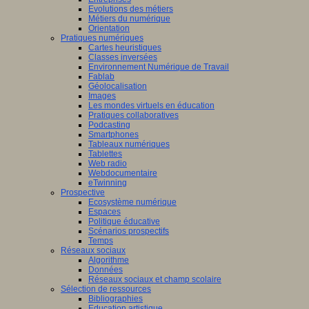
Evolutions des métiers
Métiers du numérique
Orientation
Pratiques numériques
Cartes heuristiques
Classes inversées
Environnement Numérique de Travail
Fablab
Géolocalisation
Images
Les mondes virtuels en éducation
Pratiques collaboratives
Podcasting
Smartphones
Tableaux numériques
Tablettes
Web radio
Webdocumentaire
eTwinning
Prospective
Ecosystème numérique
Espaces
Politique éducative
Scénarios prospectifs
Temps
Réseaux sociaux
Algorithme
Données
Réseaux sociaux et champ scolaire
Sélection de ressources
Bibliographies
Education artistique