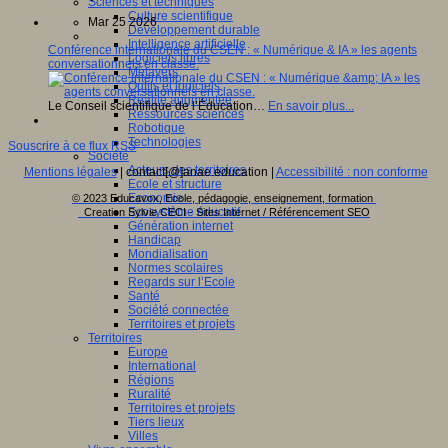
Sciences et techniques
Culture scientifique
Mar 25 2026
Développement durable
Intelligence artificielle
Conférence internationale du CSEN : « Numérique & IA » les agents
Logiciels libres
conversationnels en classe.
Métavers
Outils et logiciels
Réalité augmentée
Le Conseil scientifique de l’Éducation…
En savoir plus...
Ressources sciences
Robotique
Technologies
Souscrire à ce flux RSS
Société
Acteurs des territoires
Mentions légales
| contact[@]anae.education |
Accessibilité : non conforme
Ecole et structure
Economie
© 2023 Educavox, Ecole, pédagogie, enseignement, formation
Ecosystème éducatif
Creation Sylvie CECI - Sites Internet / Référencement SEO
Génération internet
Handicap
Mondialisation
Normes scolaires
Regards sur l’Ecole
Santé
Société connectée
Territoires et projets
Territoires
Europe
International
Régions
Ruralité
Territoires et projets
Tiers lieux
Villes