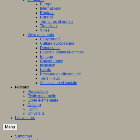
Europe
International
Régions
Ruralité
Territoires et projets
Tiers lieux
Villes
Vivre ensemble
Citoyenneté
Culture européenne
Démocratie
Egalité Hommes/Femmes
Ethique
Gouvernance
Inclusion
Laïcité
Ressources citoyenneté
Tiers - lieux
Vie scolaire et sociale
Niveaux
Périscolaire
Ecole maternelle
Ecole élémentaire
Collège
Lycée
Université
Les auteurs
Menu
S'informer