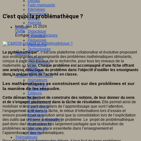
Débats
Faits marquants
Interviews
Reportages
C'est quoi la problémathèque ?
Brèves
Agenda
lundi, Jan 15 2024
Innover
Outils
Didactique
Écrit par
Puyou Jacques
Dispositifs
Pédagogie
Recherche
Technologies
La problémathèque*
, c’est une plateforme collaborative et évolutive proposant
Savoir(s)
aux enseignantes et enseignants des problèmes mathématiques stimulants,
Analyses
conçus à partir des travaux de la recherche, pour tous les niveaux de la
Conférences
maternelle au lycée.
Chaque problème est accompagné d'une fiche offrant
Outils
une analyse didactique du problème dans l’objectif d'outiller les enseignants
Pratiques
dans la préparation de l'activité en classe.
Acteurs de l'éducation
Animateurs
Les mathématiques se construisent sur des problèmes et sur
Chercheurs
la manière de les résoudre.
Collectivités
Editeurs
Cette démarche permet de construire des notions, de leur donner du sens
EdTech
et de s’engager pleinement dans la tâche de résolution.
Elle permet ainsi de
Encadrement
mobiliser et tirer parti des piliers de l’apprentissage que sont l’attention,
Enseignants
l’engagement actif dans la tâche, le retour d’informations lors d’essais et
Entreprises
erreurs pour trouver la solution ainsi que la consolidation lors de l’explicitation
Etudiants
des outils qui ont servi à résoudre le problème. Le projet de problémathèque
Filières industrielles
part donc de l’observation très largement partagée que la résolution de
Institutionnels
problèmes occupe une place essentielle dans l’enseignement et
Médiateurs
l’apprentissage des mathématiques.
Parents
Thématiques
Pour répondre aux besoins des élèves, il leur faut de bons problèmes,