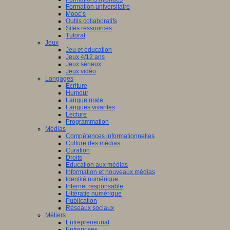
Formation universitaire
Mooc’s
Outils collaboratifs
Sites ressources
Tutorat
Jeux
Jeu et éducation
Jeux 4/12 ans
Jeux sérieux
Jeux vidéo
Langages
Ecriture
Humour
Langue orale
Langues vivantes
Lecture
Programmation
Médias
Compétences informationnelles
Culture des médias
Curation
Droits
Education aux médias
Information et nouveaux médias
Identité numérique
Internet responsable
Littératie numérique
Publication
Réseaux sociaux
Métiers
Entrepreneuriat
Entreprises