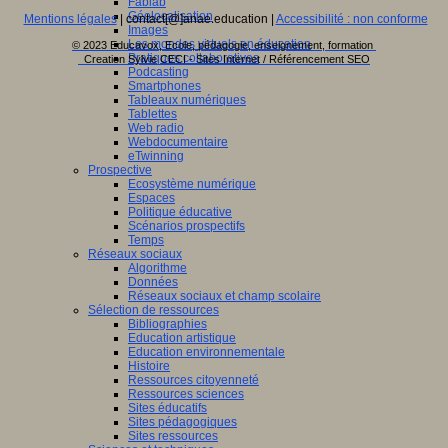
Fablab
Géolocalisation
Mentions légales
| contact[@]anae.education |
Accessibilité : non conforme
Images
Les mondes virtuels en éducation
© 2023 Educavox, Ecole, pédagogie, enseignement, formation
Pratiques collaboratives
Creation Sylvie CECI - Sites Internet / Référencement SEO
Podcasting
Smartphones
Tableaux numériques
Tablettes
Web radio
Webdocumentaire
eTwinning
Prospective
Ecosystème numérique
Espaces
Politique éducative
Scénarios prospectifs
Temps
Réseaux sociaux
Algorithme
Données
Réseaux sociaux et champ scolaire
Sélection de ressources
Bibliographies
Education artistique
Education environnementale
Histoire
Ressources citoyenneté
Ressources sciences
Sites éducatifs
Sites pédagogiques
Sites ressources