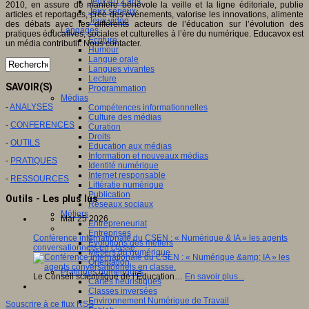
Jeux 4/12 ans
2010, en assure de manière bénévole la veille et la ligne éditoriale, publie
Jeux sérieux
articles et reportages, crée des événements, valorise les innovations, alimente
Jeux vidéo
des débats avec les différents acteurs de l’éducation sur l’évolution des
Langages
pratiques éducatives, sociales et culturelles à l’ère du numérique. Educavox est
Ecriture
un média contributif. Nous contacter.
Humour
Langue orale
Langues vivantes
Lecture
SAVOIR(S)
Programmation
Médias
-
ANALYSES
Compétences informationnelles
Culture des médias
-
CONFERENCES
Curation
Droits
-
OUTILS
Education aux médias
Information et nouveaux médias
-
PRATIQUES
Identité numérique
Internet responsable
-
RESSOURCES
Littératie numérique
Publication
Outils - Les plus lus
Réseaux sociaux
Métiers
Mar 25 2026
Entrepreneuriat
Entreprises
Conférence internationale du CSEN : « Numérique & IA » les agents
Evolutions des métiers
conversationnels en classe.
Métiers du numérique
Orientation
Pratiques numériques
Le Conseil scientifique de l’Éducation…
En savoir plus...
Cartes heuristiques
Classes inversées
Environnement Numérique de Travail
Souscrire à ce flux RSS