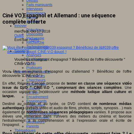
Débats
Faits marquants
Interviews
Reportages
Ciné VO Espagnol et Allemand : une séquence
Brèves
complète offerte
Agenda
Innover
Didactique
mercredi, Oct 17 2018
Dispositifs
Outils
Pédagogie
Écrit par
An@é
Recherche
Technologies
Savoir(s)
Analyses
Conférences
Vous êtes enseignant d'espagnol ? Bénéficiez de l'offre découverte "
Outils
CINÉ-V.O " !
Pratiques
Vous êtes enseignants d'espagnol ou d'allemand ? Bénéficiez de l'offre
Acteurs de l'éducation
découverte "CINÉ-V.O " !
Animateurs
Chercheurs
En effet, Réseau Canopé propose de
tester en classe une séquence vidéo
Collectivités
issue du DVD " CINÉ-V.O ", comprenant des séances complètes
. Une
Editeurs
occasion unique de (re)découvrir une
méthode ludique alliant culture et
EdTech
langue.
Encadrement
Enseignants
Destiné au collège et au lycée, ce DVD contient
de nombreux médias
Entreprises
authentiques
(extraits vidéo et audio de films, photos, scripts, synopsis…) mais
Etudiants
également de
nombreuses séquences pédagogiques
variées. Il propose aux
Filières industrielles
élèves une immersion dans l’univers des métiers du cinéma et favorise
Institutionnels
l'entraînement à la compréhension et à l’expression orale et écrite de
Médiateurs
l'espagnol.
Parents
Thématiques
Pour bénéficier de cette offre découverte, comment faire ? Le