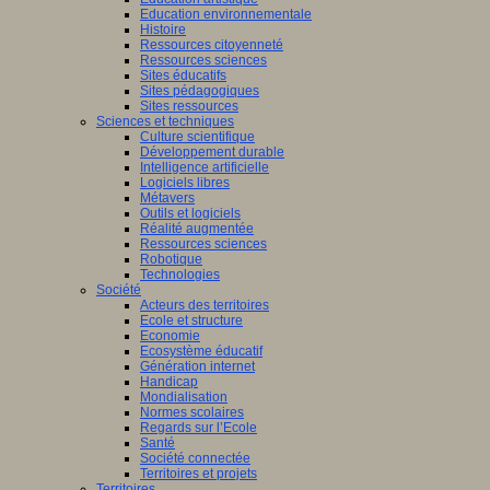
Education environnementale
Histoire
Ressources citoyenneté
Ressources sciences
Sites éducatifs
Sites pédagogiques
Sites ressources
Sciences et techniques
Culture scientifique
Développement durable
Intelligence artificielle
Logiciels libres
Métavers
Outils et logiciels
Réalité augmentée
Ressources sciences
Robotique
Technologies
Société
Acteurs des territoires
Ecole et structure
Economie
Ecosystème éducatif
Génération internet
Handicap
Mondialisation
Normes scolaires
Regards sur l’Ecole
Santé
Société connectée
Territoires et projets
Territoires