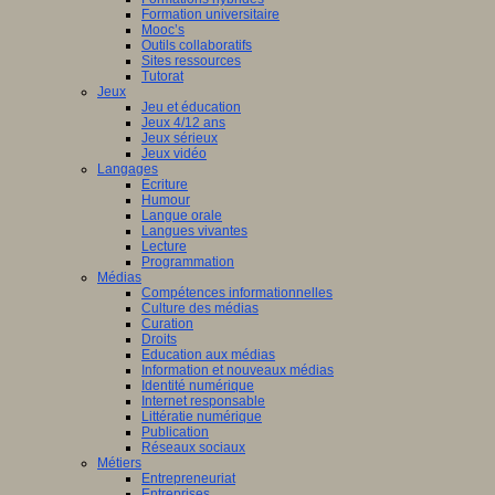
Formation universitaire
Mooc’s
Outils collaboratifs
Sites ressources
Tutorat
Jeux
Jeu et éducation
Jeux 4/12 ans
Jeux sérieux
Jeux vidéo
Langages
Ecriture
Humour
Langue orale
Langues vivantes
Lecture
Programmation
Médias
Compétences informationnelles
Culture des médias
Curation
Droits
Education aux médias
Information et nouveaux médias
Identité numérique
Internet responsable
Littératie numérique
Publication
Réseaux sociaux
Métiers
Entrepreneuriat
Entreprises