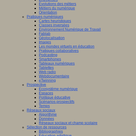
Evolutions des métiers
Métiers du numérique
Orientation
Pratiques numériques
Cartes heuristiques
Classes inversées
Environnement Numérique de Travail
Fablab
Géolocalisation
Images
Les mondes virtuels en éducation
Pratiques collaboratives
Podcasting
Smartphones
Tableaux numériques
Tablettes
Web radio
Webdocumentaire
eTwinning
Prospective
Ecosystème numérique
Espaces
Politique éducative
Scénarios prospectifs
Temps
Réseaux sociaux
Algorithme
Données
Réseaux sociaux et champ scolaire
Sélection de ressources
Bibliographies
Education artistique