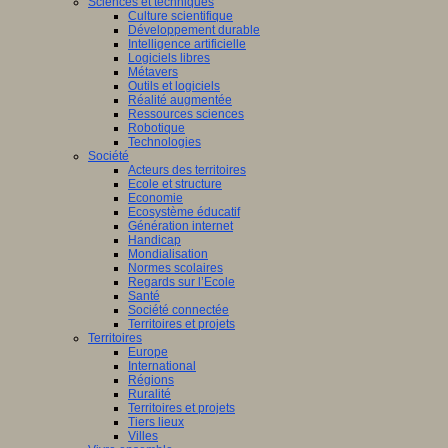
Sciences et techniques
Culture scientifique
Développement durable
Intelligence artificielle
Logiciels libres
Métavers
Outils et logiciels
Réalité augmentée
Ressources sciences
Robotique
Technologies
Société
Acteurs des territoires
Ecole et structure
Economie
Ecosystème éducatif
Génération internet
Handicap
Mondialisation
Normes scolaires
Regards sur l’Ecole
Santé
Société connectée
Territoires et projets
Territoires
Europe
International
Régions
Ruralité
Territoires et projets
Tiers lieux
Villes