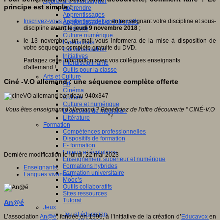
Apprendre et enseigner
principe est simple :
Apprendre
Apprentissages
Inscrivez-vous à cette newsletter
en renseignant votre discipline et sous-
Apprentissages collaboratifs
discipline
avant le jeudi 9 novembre 2018
;
Créativité
Culture numérique
le 13 novembre, un mail vous informera de la mise à disposition de
Evaluations
votre séquence complète gratuite du DVD.
Individualisation
Initiatives
Partagez cette information avec vos collègues enseignants
Interdisciplinarité
d'allemand !
Outils pour la classe
Arts et Culture
Ciné -V.O allemand : une séquence complète offerte
Art
Cinéma
Culture
Culture et numérique
Vous êtes enseignant d'allemand ? Bénéficiez de l'offre découverte " CINÉ-V.O
Dispositifs de médiation
" !
Littérature
Formation
Compétences professionnelles
Dispositifs de formation
E- formation
Enjeux et évolutions
Dernière modification le lundi, 22 mai 2023
Enseignement supérieur et numérique
Formations hybrides
Enseignants
,
Formation universitaire
Langues vivantes
,
Mooc’s
Outils collaboratifs
Sites ressources
Tutorat
An@é
Jeux
Jeu et éducation
L’association
An@é
, fondée en 1996, à l’initiative de la création d’
Educavox
en