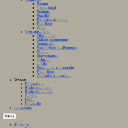
Europe
International
Régions
Ruralité
Territoires et projets
Tiers lieux
Villes
Vivre ensemble
Citoyenneté
Culture européenne
Démocratie
Egalité Hommes/Femmes
Ethique
Gouvernance
Inclusion
Laïcité
Ressources citoyenneté
Tiers - lieux
Vie scolaire et sociale
Niveaux
Périscolaire
Ecole maternelle
Ecole élémentaire
Collège
Lycée
Université
Les auteurs
Menu
S'informer