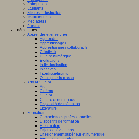
Entreprises
Etudiants
Filières industrielles
Institutionnels
Médiateurs
Parents
Thématiques
Apprendre et enseigner
Apprendre
Apprentissages
Apprentissages collaboratifs
Créativité
Culture numérique
Evaluations
Individualisation
Initiatives
Interdisciplinarité
Outils pour la classe
Arts et Culture
Art
Cinéma
Culture
Culture et numérique
Dispositifs de médiation
Littérature
Formation
Compétences professionnelles
Dispositifs de formation
E- formation
Enjeux et évolutions
Enseignement supérieur et numérique
Formations hybrides