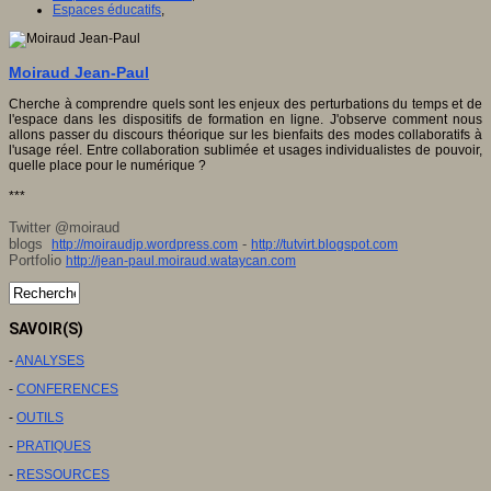
Espaces éducatifs
,
Moiraud Jean-Paul
Cherche à comprendre quels sont les enjeux des perturbations du temps et de
l'espace dans les dispositifs de formation en ligne. J'observe comment nous
allons passer du discours théorique sur les bienfaits des modes collaboratifs à
l'usage réel. Entre collaboration sublimée et usages individualistes de pouvoir,
quelle place pour le numérique ?
***
Twitter @moiraud
blogs
-
http://moiraudjp.wordpress.com
http://tutvirt.blogspot.com
Portfolio
http://jean-paul.moiraud.wataycan.com
SAVOIR(S)
-
ANALYSES
-
CONFERENCES
-
OUTILS
-
PRATIQUES
-
RESSOURCES