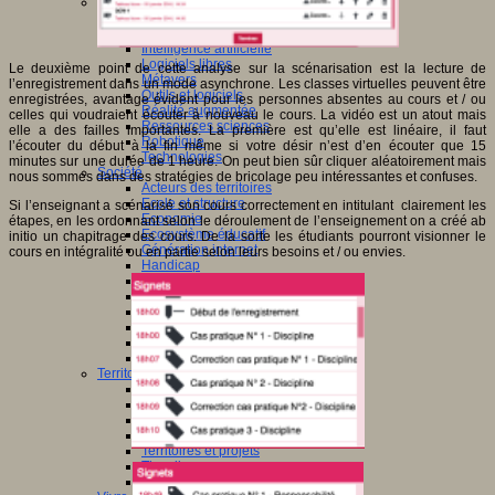
Sciences et techniques
Culture scientifique
Développement durable
Intelligence artificielle
Logiciels libres
Le deuxième point de cette analyse sur la scénarisation est la lecture de
Métavers
l’enregistrement dans un mode asynchrone. Les classes virtuelles peuvent être
Outils et logiciels
enregistrées, avantage évident pour les personnes absentes au cours et / ou
Réalité augmentée
celles qui voudraient écouter à nouveau le cours. La vidéo est un atout mais
Ressources sciences
elle a des failles importantes. La première est qu’elle est linéaire, il faut
Robotique
l’écouter du début à la fin même si votre désir n’est d’en écouter que 15
Technologies
minutes sur une durée de 1 heure. On peut bien sûr cliquer aléatoirement mais
Société
nous sommes dans des stratégies de bricolage peu intéressantes et confuses.
Acteurs des territoires
Ecole et structure
Si l’enseignant a scénarisé son cours correctement en intitulant clairement les
Economie
étapes, en les ordonnant selon le déroulement de l’enseignement on a créé ab
Ecosystème éducatif
initio un chapitrage des cours. De la sorte les étudiants pourront visionner le
Génération internet
cours en intégralité ou en partie selon leurs besoins et / ou envies.
Handicap
Mondialisation
Normes scolaires
Regards sur l’Ecole
Santé
Société connectée
Territoires et projets
Territoires
Europe
International
Régions
Ruralité
Territoires et projets
Tiers lieux
Villes