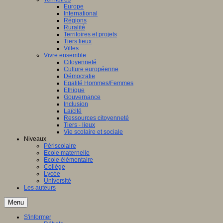
Europe
International
Régions
Ruralité
Territoires et projets
Tiers lieux
Villes
Vivre ensemble
Citoyenneté
Culture européenne
Démocratie
Egalité Hommes/Femmes
Ethique
Gouvernance
Inclusion
Laïcité
Ressources citoyenneté
Tiers - lieux
Vie scolaire et sociale
Niveaux
Périscolaire
Ecole maternelle
Ecole élémentaire
Collège
Lycée
Université
Les auteurs
Menu
S'informer