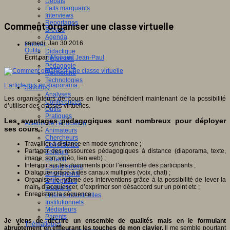
Débats
Faits marquants
Interviews
Reportages
Comment organiser une classe virtuelle
Brèves
Agenda
samedi, Jan 30 2016
Innover
Outils
Didactique
Écrit par
Moiraud Jean-Paul
Dispositifs
Pédagogie
Recherche
Technologies
L’article mis en diaporama.
Savoir(s)
Analyses
Les organisateurs de cours en ligne bénéficient maintenant de la possibilité
Conférences
d’utiliser des classes virtuelles.
Outils
Pratiques
Les avantages pédagogiques sont nombreux pour déployer
Acteurs de l'éducation
ses cours :
Animateurs
Chercheurs
Travailler à distance en mode synchrone ;
Collectivités
Partager des ressources pédagogiques à distance (diaporama, texte,
Editeurs
image, son, vidéo, lien web) ;
EdTech
Interagir sur les documents pour l’ensemble des participants ;
Encadrement
Dialoguer grâce à des canaux multiples (voix, chat) ;
Enseignants
Organiser le rythme des interventions grâce à la possibilité de lever la
Entreprises
main, d’acquiescer, d’exprimer son désaccord sur un point etc ;
Etudiants
Enregistrer la séquence.
Filières industrielles
Institutionnels
Médiateurs
Parents
Je viens de décrire un ensemble de qualités mais en le formulant
Thématiques
abruptement en effleurant les touches de mon clavier.
Il me semble pourtant