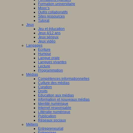
Formation universitaire
Mooc’s
Outils collaboratifs
Sites ressources
Tutorat
Jeux
Jeu et éducation
Jeux 4/12 ans
Jeux sérieux
Jeux vidéo
Langages
Ecriture
Humour
Langue orale
Langues vivantes
Lecture
Programmation
Médias
Compétences informationnelles
Culture des médias
Curation
Droits
Education aux médias
Information et nouveaux médias
Identité numérique
Internet responsable
Littératie numérique
Publication
Réseaux sociaux
Métiers
Entrepreneuriat
Entreprises