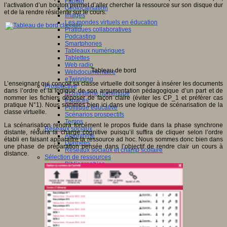
Fablab
l’activation d’un bouton permet d’aller chercher la ressource sur son disque dur
Géolocalisation
et de la rendre résidente sur le cours.
Images
Les mondes virtuels en éducation
Pratiques collaboratives
Podcasting
Smartphones
Tableaux numériques
Tablettes
Web radio
Tableau de bord
Webdocumentaire
eTwinning
L’enseignant qui conçoit sa classe virtuelle doit songer à insérer les documents
Prospective
dans l’ordre et la logique de son argumentation pédagogique d’un part et de
Ecosystème numérique
nommer les fichiers déposer de façon claire (éviter les CP_1 et préférer cas
Espaces
pratique N°1). Nous sommes bien ici dans une logique de scénarisation de la
Politique éducative
classe virtuelle.
Scénarios prospectifs
Temps
La scénarisation rendra forcément le propos fluide dans la phase synchrone
Réseaux sociaux
distante, réduira la charge cognitive puisqu’il suffira de cliquer selon l’ordre
Algorithme
établi en faisant apparaître la ressource ad hoc. Nous sommes donc bien dans
Données
une phase de préparation pensée dans l’objectif de rendre clair un cours à
Réseaux sociaux et champ scolaire
distance.
Sélection de ressources
Bibliographies
Education artistique
Education environnementale
Histoire
Ressources citoyenneté
Ressources sciences
Sites éducatifs
Sites pédagogiques
Sites ressources