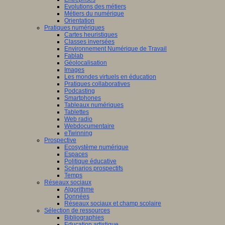
Evolutions des métiers
Métiers du numérique
Orientation
Pratiques numériques
Cartes heuristiques
Classes inversées
Environnement Numérique de Travail
Fablab
Géolocalisation
Images
Les mondes virtuels en éducation
Pratiques collaboratives
Podcasting
Smartphones
Tableaux numériques
Tablettes
Web radio
Webdocumentaire
eTwinning
Prospective
Ecosystème numérique
Espaces
Politique éducative
Scénarios prospectifs
Temps
Réseaux sociaux
Algorithme
Données
Réseaux sociaux et champ scolaire
Sélection de ressources
Bibliographies
Education artistique