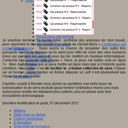
Vivre ensemble
Citoyenneté
Culture européenne
Démocratie
Egalité Hommes/Femmes
Ethique
Gouvernance
Inclusion
Laïcité
Ressources citoyenneté
Je voudrais terminer ce rapide billet, synthèse des analyses de mon travail,
Tiers - lieux
pour reprendre le titre provocant d’un article de Gérard Berry «
L’ordinateur est
Vie scolaire et sociale
complètement con
« . Nous avons la chance de posséder des outils très
Niveaux
puissants mais il ne faut pas qu’ils aient pour effet de créer des silos humains
Périscolaire
(ceux qui pensent les cours et ceux qui les mettent en musique informatique).
Ecole maternelle
J’entends trop souvent cette phrase « T
iens, tu peux me mettre cela en ligne
Ecole élémentaire
?
« . Bien évidemment que je peux mettre en ligne mais pas à n’importe quelle
Collège
condition. Mon métier c’est
de faciliter la création collective de sens
. Cliquer
Lycée
sur un bouton, copier / coller un fichier, déposer un .pdf n’est absolument pas
Université
l’essence de mon métier.
Les auteurs
Classilio couplé à Moodle nous donne au quotidien une belle leçon de
scénarisation et de sens produits (pour rendre l’ordinateur moins con) mais
surtout pour rendre les étudiants plus cultivés, plus en phase avec leur
écosystème technologique.
Dernière modification le jeudi, 07 décembre 2017
Métiers
,
Outils pour la classe
,
Culture numérique
,
E formation
,
Dispositifs de formation
,