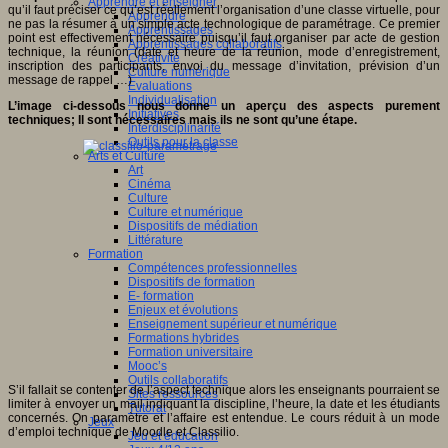
Apprendre et enseigner
qu’il faut préciser ce qu’est réellement l’organisation d’une classe virtuelle, pour
Apprendre
ne pas la résumer à un simple acte technologique de paramétrage. Ce premier
Apprentissages
point est effectivement nécessaire puisqu’il faut organiser par acte de gestion
Apprentissages collaboratifs
technique, la réunion (date et heure de la réunion, mode d’enregistrement,
Créativité
inscription des participants, envoi du message d’invitation, prévision d’un
Culture numérique
message de rappel …)
Evaluations
Individualisation
L’image ci-dessous nous donne un aperçu des aspects purement
Initiatives
techniques; Il sont nécessaires mais ils ne sont qu’une étape.
Interdisciplinarité
Outils pour la classe
Arts et Culture
Art
Cinéma
Culture
Culture et numérique
Dispositifs de médiation
Littérature
Formation
Compétences professionnelles
Dispositifs de formation
E- formation
Enjeux et évolutions
Enseignement supérieur et numérique
Formations hybrides
Formation universitaire
Mooc’s
Outils collaboratifs
S’il fallait se contenter de l’aspect technique alors les enseignants pourraient se
Sites ressources
limiter à envoyer un mail indiquant la discipline, l’heure, la date et les étudiants
Tutorat
concernés. On paramètre et l’affaire est entendue. Le cours réduit à un mode
Jeux
d’emploi technique de Moodle et Classilio.
Jeu et éducation