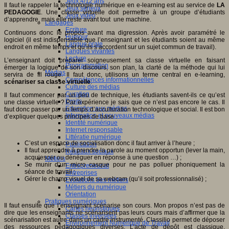
Jeux 4/12 ans
Il faut le rappeler la technologie numérique en e-learning est au service de
LA
Jeux sérieux
PEDAGOGIE
. Une classe virtuelle doit permettre à un groupe d’étudiants
Jeux vidéo
d’apprendre, mais elle reste avant tout une machine.
Langages
Ecriture
Continuons donc le propos avant ma digression. Après avoir paramétré le
Humour
logiciel (il est indispensable que l’enseignant et les étudiants soient au même
Langue orale
endroit en même temps et qu’ils s’accordent sur un sujet commun de travail).
Langues vivantes
Lecture
L’enseignant doit préparer soigneusement sa classe virtuelle en faisant
Programmation
émerger la logique de son discours, son plan, la clarté de la méthode qui lui
Médias
servira de fil rouge. Il faut donc, utilisons un terme central en e-learning,
Compétences informationnelles
scénariser sa classe virtuelle
.
Culture des médias
Curation
Il faut commencer par un peu de technique, les étudiants savent-ils ce qu’est
Droits
une classe virtuelle ? Par expérience je sais que ce n’est pas encore le cas. Il
Education aux médias
faut donc passer par un temps d’acculturation technologique et social. Il est bon
Information et nouveaux médias
d’expliquer quelques principes de base :
Identité numérique
Internet responsable
Littératie numérique
C’est un espace de socialisation donc il faut arriver à l’heure ;
Publication
Il faut apprendre à prendre la parole au moment opportun (lever la main,
Réseaux sociaux
acquiescer ou dénéguer en réponse à une question …) ;
Métiers
Se munir d’un micro casque pour ne pas polluer phoniquement la
Entrepreneuriat
séance de travail ;
Entreprises
Gérer le champ visuel de sa webcam (qu’il soit professionnalisé) ;
Evolutions des métiers
Métiers du numérique
Orientation
Pratiques numériques
Il faut ensuite que l’enseignant scénarise son cours. Mon propos n’est pas de
Cartes heuristiques
dire que les enseignants ne scénarisent pas leurs cours mais d’affirmer que la
Classes inversées
scénarisation est autre dans un cadre instrumenté. Classilio permet de déposer
Environnement Numérique de Travail
des ressources pédagogiques diverses. L’acte de dépôt est classique,