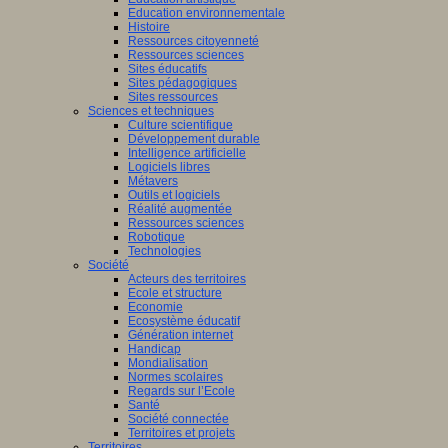
Education environnementale
Histoire
Ressources citoyenneté
Ressources sciences
Sites éducatifs
Sites pédagogiques
Sites ressources
Sciences et techniques
Culture scientifique
Développement durable
Intelligence artificielle
Logiciels libres
Métavers
Outils et logiciels
Réalité augmentée
Ressources sciences
Robotique
Technologies
Société
Acteurs des territoires
Ecole et structure
Economie
Ecosystème éducatif
Génération internet
Handicap
Mondialisation
Normes scolaires
Regards sur l’Ecole
Santé
Société connectée
Territoires et projets
Territoires