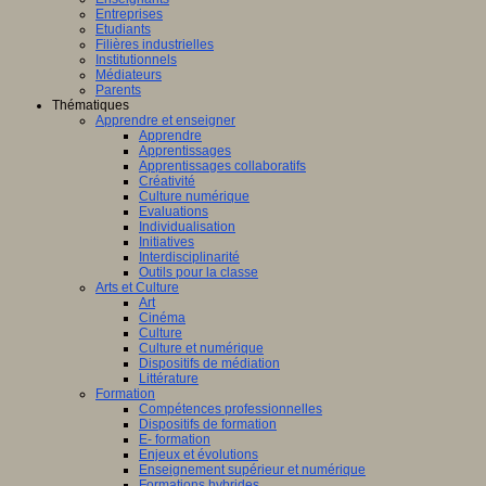
Entreprises
Etudiants
Filières industrielles
Institutionnels
Médiateurs
Parents
Thématiques
Apprendre et enseigner
Apprendre
Apprentissages
Apprentissages collaboratifs
Créativité
Culture numérique
Evaluations
Individualisation
Initiatives
Interdisciplinarité
Outils pour la classe
Arts et Culture
Art
Cinéma
Culture
Culture et numérique
Dispositifs de médiation
Littérature
Formation
Compétences professionnelles
Dispositifs de formation
E- formation
Enjeux et évolutions
Enseignement supérieur et numérique
Formations hybrides