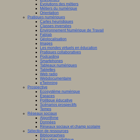
Evolutions des métiers
Métiers du numérique
Orientation
Pratiques numériques
Cartes heuristiques
Classes inversées
Environnement Numérique de Travail
Fablab
Géolocalisation
Images
Les mondes virtuels en éducation
Pratiques collaboratives
Podcasting
Smartphones
Tableaux numériques
Tablettes
Web radio
Webdocumentaire
eTwinning
Prospective
Ecosystème numérique
Espaces
Politique éducative
Scénarios prospectifs
Temps
Réseaux sociaux
Algorithme
Données
Réseaux sociaux et champ scolaire
Sélection de ressources
Bibliographies
Education artistique