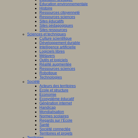
Education environnementale
Histoire
Ressources citoyenneté
Ressources sciences
Sites éducatifs
Sites pédagogiques
Sites ressources
Sciences et techniques
Culture scientifique
Développement durable
Intelligence artificielle
Logiciels libres
Métavers
Outils et logiciels
Réalité augmentée
Ressources sciences
Robotique
Technologies
Société
Acteurs des territoires
Ecole et structure
Economie
Ecosystème éducatif
Génération internet
Handicap
Mondialisation
Normes scolaires
Regards sur l’Ecole
Santé
Société connectée
Territoires et projets
Territoires