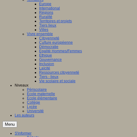
Europe
International
Régions
Ruralité
Territoires et projets
Tiers lieux
Villes
Vivre ensemble
Citoyenneté
Culture européenne
Démocratie
Egalité Hommes/Femmes
Ethique
Gouvernance
Inclusion
Laïcité
Ressources citoyenneté
Tiers - lieux
Vie scolaire et sociale
Niveaux
Périscolaire
Ecole maternelle
Ecole élémentaire
Collège
Lycée
Université
Les auteurs
Menu
S'informer