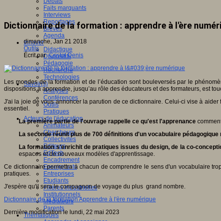
Débats
Faits marquants
Interviews
Reportages
Dictionnaire de la formation : apprendre à l'ère numér
Brèves
Agenda
dimanche, Jan 21 2018
Innover
Outils
Didactique
Écrit par
Cristol Denis
Dispositifs
Pédagogie
Recherche
Technologies
Les mondes de la formation et de l’éducation sont bouleversés par le phénomène
Savoir(s)
dispositions à apprendre, jusqu’au rôle des éducateurs et des formateurs, est to
Analyses
Conférences
J'ai la joie de vous annoncer la parution de ce dictionnaire. Celui-ci vise à ai
Outils
essentiel.
Pratiques
Acteurs de l'éducation
La première partie de l'ouvrage rappelle ce qu'est l'apprenance
comment e
Animateurs
Chercheurs
La seconde réunit plus de 700 définitions d'un vocabulaire pédagogique 
Collectivités
Editeurs
La formation s'enrichit de pratiques issues du design, de la co-concepti
EdTech
espaces et de nouveaux modèles d'apprentissage.
Encadrement
Ce dictionnaire permettra à chacun de comprendre le sens d'un vocabulaire trop
Enseignants
pratiques.
Entreprises
Etudiants
J'espère qu'il sera le compagnon de voyage du plus grand nombre.
Filières industrielles
Institutionnels
Dictionnaire de la formation Apprendre à l'ère numérique
Médiateurs
Parents
Dernière modification le lundi, 22 mai 2023
Thématiques