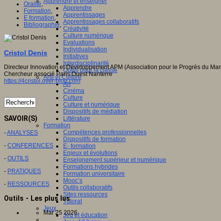
Apprendre et enseigner
Oralité
,
Apprendre
Formation
,
Apprentissages
E formation
,
Apprentissages collaboratifs
Bibliographie
,
Créativité
Culture numérique
Evaluations
Individualisation
Cristol Denis
Initiatives
Interdisciplinarité
Directeur Innovation et Développement APM (Association pour le Progrès du M
Outils pour la classe
Chercheur associé Paris Ouest Nanterre
Arts et Culture
https://4cristol.over-blog.com
Art
Cinéma
Culture
Culture et numérique
Dispositifs de médiation
SAVOIR(S)
Littérature
Formation
Compétences professionnelles
-
ANALYSES
Dispositifs de formation
-
CONFERENCES
E- formation
Enjeux et évolutions
-
OUTILS
Enseignement supérieur et numérique
Formations hybrides
-
PRATIQUES
Formation universitaire
Mooc’s
-
RESSOURCES
Outils collaboratifs
Sites ressources
Outils - Les plus lus
Tutorat
Jeux
Mar 25 2026
Jeu et éducation