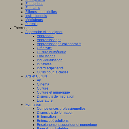
Entreprises
Etudiants
Filières industrielles
Institutionnels
Médiateurs
Parents
Thématiques
Apprendre et enseigner
Apprendre
Apprentissages
Apprentissages collaboratifs
Créativité
Culture numérique
Evaluations
Individualisation
Initiatives
Interdisciplinarité
Outils pour la classe
Arts et Culture
Art
Cinéma
Culture
Culture et numérique
Dispositifs de médiation
Littérature
Formation
Compétences professionnelles
Dispositifs de formation
E- formation
Enjeux et évolutions
Enseignement supérieur et numérique
Formations hybrides