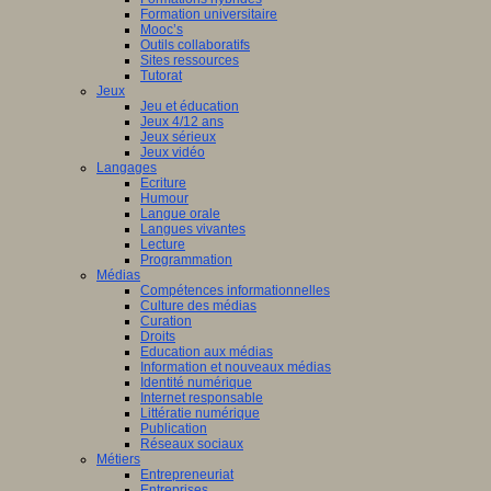
Formation universitaire
Mooc’s
Outils collaboratifs
Sites ressources
Tutorat
Jeux
Jeu et éducation
Jeux 4/12 ans
Jeux sérieux
Jeux vidéo
Langages
Ecriture
Humour
Langue orale
Langues vivantes
Lecture
Programmation
Médias
Compétences informationnelles
Culture des médias
Curation
Droits
Education aux médias
Information et nouveaux médias
Identité numérique
Internet responsable
Littératie numérique
Publication
Réseaux sociaux
Métiers
Entrepreneuriat
Entreprises