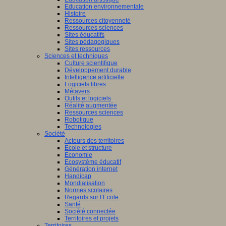
Education environnementale
Histoire
Ressources citoyenneté
Ressources sciences
Sites éducatifs
Sites pédagogiques
Sites ressources
Sciences et techniques
Culture scientifique
Développement durable
Intelligence artificielle
Logiciels libres
Métavers
Outils et logiciels
Réalité augmentée
Ressources sciences
Robotique
Technologies
Société
Acteurs des territoires
Ecole et structure
Economie
Ecosystème éducatif
Génération internet
Handicap
Mondialisation
Normes scolaires
Regards sur l’Ecole
Santé
Société connectée
Territoires et projets
Territoires