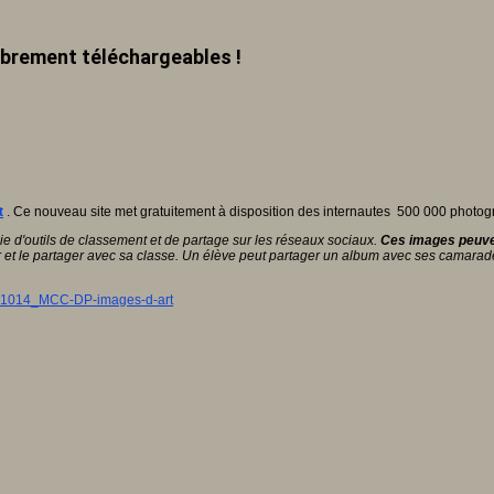
ibrement téléchargeables !
t
. Ce nouveau site met gratuitement à disposition des internautes 500 000 photog
e d'outils de classement et de partage sur les réseaux sociaux.
Ces images peuven
et le partager avec sa classe. Un élève peut partager un album avec ses camarades
1014_MCC-DP-images-d-art