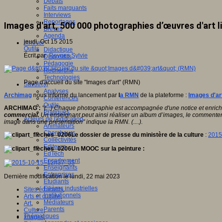
Débats
Faits marquants
Interviews
Reportages
Images d'art, 500 000 photographies d’œuvres d'art l
Brèves
Agenda
jeudi, Oct 15 2015
Innover
Outils
Didactique
Écrit par
Reynes Sylvie
Dispositifs
Pédagogie
Recherche
Technologies
Page d'accueil du site "Images d'art" (RMN)
Savoir(s)
Analyses
Archimag
nous informe du lancement par
l
a RMN
de la plateforme :
Images d'ar
Conférences
Outils
ARCHIMAG :
"(...) Chaque photographie est accompagnée d'une notice et enrichi
Pratiques
commercial.
Un enseignant peut ainsi réaliser un album d’images, le commenter 
Acteurs de l'éducation
image dans une présentation" indique la RMN. (....).
Animateurs
Chercheurs
Le dossier de presse du ministère de la culture
:
2015
Collectivités
Editeurs
Un MOOC sur la peinture :
EdTech
Encadrement
Enseignants
Entreprises
Dernière modification le lundi, 22 mai 2023
Etudiants
Filières industrielles
Sites éducatifs
,
Institutionnels
Arts et culture
,
Médiateurs
Art
,
Parents
Culture
,
Thématiques
Images
,