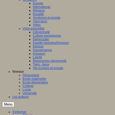
Europe
International
Régions
Ruralité
Territoires et projets
Tiers lieux
Villes
Vivre ensemble
Citoyenneté
Culture européenne
Démocratie
Egalité Hommes/Femmes
Ethique
Gouvernance
Inclusion
Laïcité
Ressources citoyenneté
Tiers - lieux
Vie scolaire et sociale
Niveaux
Périscolaire
Ecole maternelle
Ecole élémentaire
Collège
Lycée
Université
Les auteurs
Menu
S'informer