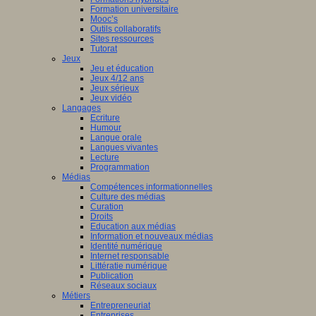
Formation universitaire
Mooc’s
Outils collaboratifs
Sites ressources
Tutorat
Jeux
Jeu et éducation
Jeux 4/12 ans
Jeux sérieux
Jeux vidéo
Langages
Ecriture
Humour
Langue orale
Langues vivantes
Lecture
Programmation
Médias
Compétences informationnelles
Culture des médias
Curation
Droits
Education aux médias
Information et nouveaux médias
Identité numérique
Internet responsable
Littératie numérique
Publication
Réseaux sociaux
Métiers
Entrepreneuriat
Entreprises