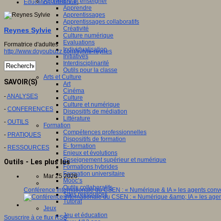
Apprendre et enseigner
Education artistique
,
Apprendre
Apprentissages
Apprentissages collaboratifs
Créativité
Reynes Sylvie
Culture numérique
Evaluations
Formatrice d'adultes
Individualisation
http://www.doyoubuzz.com/sylvie-reynes
Initiatives
Interdisciplinarité
Outils pour la classe
Arts et Culture
SAVOIR(S)
Art
Cinéma
-
ANALYSES
Culture
Culture et numérique
-
CONFERENCES
Dispositifs de médiation
Littérature
-
OUTILS
Formation
Compétences professionnelles
-
PRATIQUES
Dispositifs de formation
E- formation
-
RESSOURCES
Enjeux et évolutions
Enseignement supérieur et numérique
Outils - Les plus lus
Formations hybrides
Formation universitaire
Mar 25 2026
Mooc’s
Outils collaboratifs
Conférence internationale du CSEN : « Numérique & IA » les agents conve
Sites ressources
Tutorat
Jeux
Jeu et éducation
Souscrire à ce flux RSS