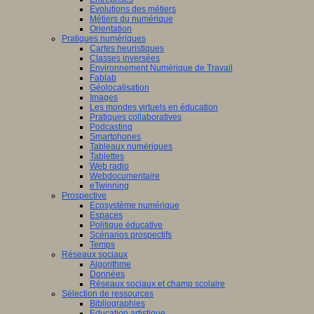
Evolutions des métiers
Métiers du numérique
Orientation
Pratiques numériques
Cartes heuristiques
Classes inversées
Environnement Numérique de Travail
Fablab
Géolocalisation
Images
Les mondes virtuels en éducation
Pratiques collaboratives
Podcasting
Smartphones
Tableaux numériques
Tablettes
Web radio
Webdocumentaire
eTwinning
Prospective
Ecosystème numérique
Espaces
Politique éducative
Scénarios prospectifs
Temps
Réseaux sociaux
Algorithme
Données
Réseaux sociaux et champ scolaire
Sélection de ressources
Bibliographies
Education artistique