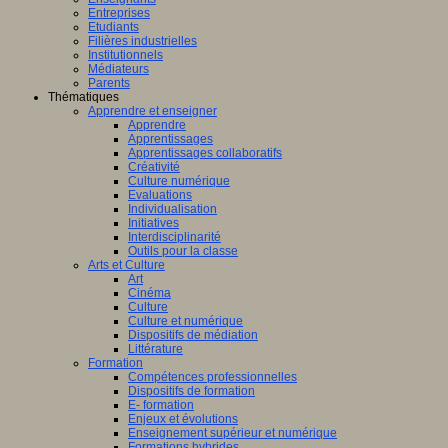
Entreprises
Etudiants
Filières industrielles
Institutionnels
Médiateurs
Parents
Thématiques
Apprendre et enseigner
Apprendre
Apprentissages
Apprentissages collaboratifs
Créativité
Culture numérique
Evaluations
Individualisation
Initiatives
Interdisciplinarité
Outils pour la classe
Arts et Culture
Art
Cinéma
Culture
Culture et numérique
Dispositifs de médiation
Littérature
Formation
Compétences professionnelles
Dispositifs de formation
E- formation
Enjeux et évolutions
Enseignement supérieur et numérique
Formations hybrides