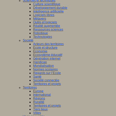
Sciences et techniques
Culture scientifique
Développement durable
Intelligence artificielle
Logiciels libres
Métavers
Outils et logiciels
Réalité augmentée
Ressources sciences
Robotique
Technologies
Société
Acteurs des territoires
Ecole et structure
Economie
Ecosystème éducatif
Génération internet
Handicap
Mondialisation
Normes scolaires
Regards sur l’Ecole
Santé
Société connectée
Territoires et projets
Territoires
Europe
International
Régions
Ruralité
Territoires et projets
Tiers lieux
Villes