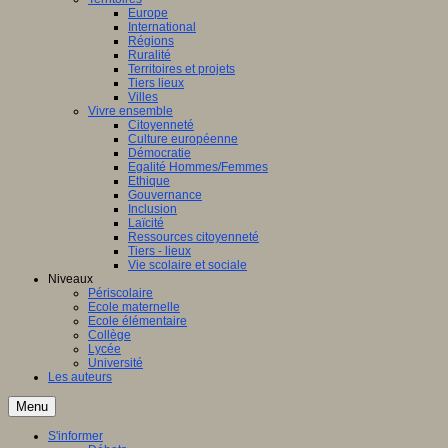
Europe
International
Régions
Ruralité
Territoires et projets
Tiers lieux
Villes
Vivre ensemble
Citoyenneté
Culture européenne
Démocratie
Egalité Hommes/Femmes
Ethique
Gouvernance
Inclusion
Laïcité
Ressources citoyenneté
Tiers - lieux
Vie scolaire et sociale
Niveaux
Périscolaire
Ecole maternelle
Ecole élémentaire
Collège
Lycée
Université
Les auteurs
Menu
S'informer