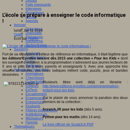
Débats
Faits marquants
Interviews
Reportages
L’école se prépare à enseigner le code informatique
Brèves
!
Agenda
Innover
Didactique
lundi, Juil 11 2016
Dispositifs
Outils
Pédagogie
Écrit par
An@é
Recherche
Technologies
Savoir(s)
Analyses
Fort de sa réputation d’éditeur de référence en informatique, il était légitime que
Conférences
les éditions Eyrolles lancent dès 2015 une collection «
Pour les Kids
»
dont
Outils
les ouvrages d’initiation à la programmation s’adressent aux jeunes lecteurs de
Pratiques
5 ans et plus (et à leurs parents et enseignants !). Avec une approche très
Acteurs de l'éducation
visuelle et colorée, ces livres ludiques mêlent code, puzzle, jeux et bandes
Animateurs
dessinées.
Chercheurs
Collectivités
Plusieurs titres sont déjà en librairie :
Editeurs
http://www.editions-eyrolles.com/programmation-
EdTech
enfant-pour-les-kids
.
Encadrement
J’ai le plaisir de vous annoncer la parution des deux
Enseignants
derniers de la collection :
Entreprises
Etudiants
Scratch JR pour les kids
(dès 5 ans).
Filières industrielles
Institutionnels
Python pour les maths
(dès 14 ans).
Médiateurs
Parents
Le livre officiel de ScratchJr PDF
Thématiques