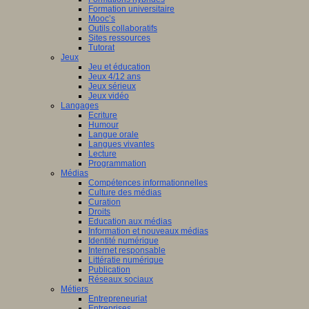
Formation universitaire
Mooc’s
Outils collaboratifs
Sites ressources
Tutorat
Jeux
Jeu et éducation
Jeux 4/12 ans
Jeux sérieux
Jeux vidéo
Langages
Ecriture
Humour
Langue orale
Langues vivantes
Lecture
Programmation
Médias
Compétences informationnelles
Culture des médias
Curation
Droits
Education aux médias
Information et nouveaux médias
Identité numérique
Internet responsable
Littératie numérique
Publication
Réseaux sociaux
Métiers
Entrepreneuriat
Entreprises