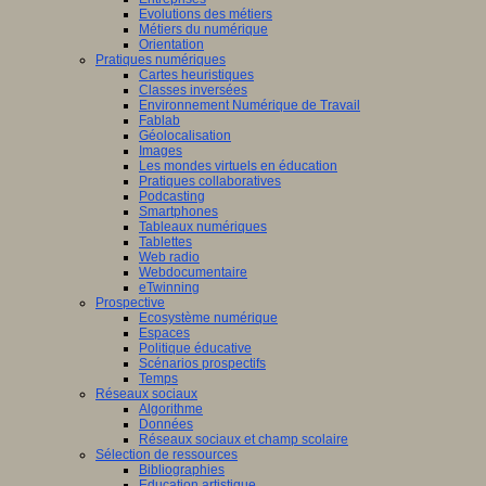
Evolutions des métiers
Métiers du numérique
Orientation
Pratiques numériques
Cartes heuristiques
Classes inversées
Environnement Numérique de Travail
Fablab
Géolocalisation
Images
Les mondes virtuels en éducation
Pratiques collaboratives
Podcasting
Smartphones
Tableaux numériques
Tablettes
Web radio
Webdocumentaire
eTwinning
Prospective
Ecosystème numérique
Espaces
Politique éducative
Scénarios prospectifs
Temps
Réseaux sociaux
Algorithme
Données
Réseaux sociaux et champ scolaire
Sélection de ressources
Bibliographies
Education artistique