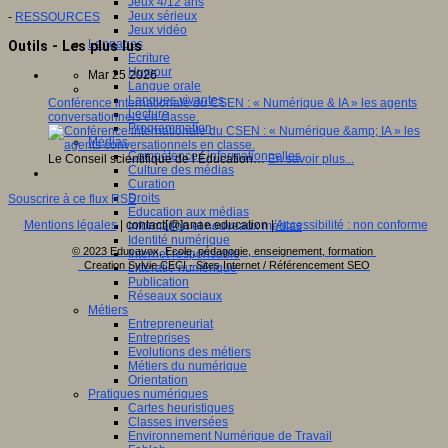
Jeux 4/12 ans
Jeux sérieux
-
RESSOURCES
Jeux vidéo
Langages
Outils - Les plus lus
Ecriture
Humour
Mar 25 2026
Langue orale
Langues vivantes
Conférence internationale du CSEN : « Numérique & IA » les agents
Lecture
conversationnels en classe.
Programmation
Médias
Compétences informationnelles
Le Conseil scientifique de l’Éducation…
En savoir plus...
Culture des médias
Curation
Droits
Souscrire à ce flux RSS
Education aux médias
Mentions légales
| contact[@]anae.education |
Accessibilité : non conforme
Information et nouveaux médias
Identité numérique
© 2023 Educavox, Ecole, pédagogie, enseignement, formation
Internet responsable
Creation Sylvie CECI - Sites Internet / Référencement SEO
Littératie numérique
Publication
Réseaux sociaux
Métiers
Entrepreneuriat
Entreprises
Evolutions des métiers
Métiers du numérique
Orientation
Pratiques numériques
Cartes heuristiques
Classes inversées
Environnement Numérique de Travail