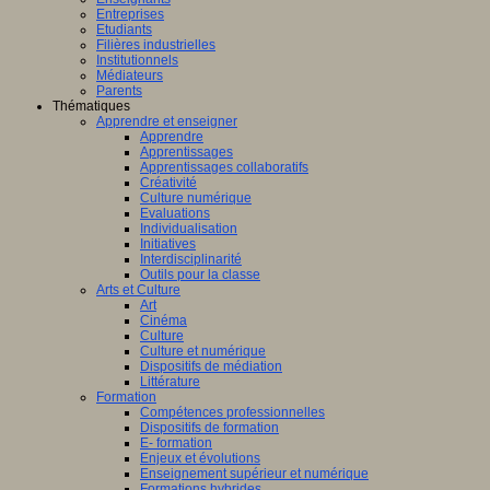
Entreprises
Etudiants
Filières industrielles
Institutionnels
Médiateurs
Parents
Thématiques
Apprendre et enseigner
Apprendre
Apprentissages
Apprentissages collaboratifs
Créativité
Culture numérique
Evaluations
Individualisation
Initiatives
Interdisciplinarité
Outils pour la classe
Arts et Culture
Art
Cinéma
Culture
Culture et numérique
Dispositifs de médiation
Littérature
Formation
Compétences professionnelles
Dispositifs de formation
E- formation
Enjeux et évolutions
Enseignement supérieur et numérique
Formations hybrides