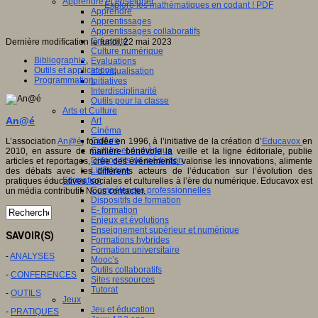
Apprendre et enseigner
Explore les mathématiques en codant ! PDF
Apprendre
Apprentissages
Apprentissages collaboratifs
Créativité
Dernière modification le lundi, 22 mai 2023
Culture numérique
Bibliographie
,
Evaluations
Outils et applications
,
Individualisation
Programmation
,
Initiatives
Interdisciplinarité
Outils pour la classe
Arts et Culture
An@é
Art
Cinéma
Culture
L’association
An@é
, fondée en 1996, à l’initiative de la création d’
Educavox
en
Culture et numérique
2010, en assure de manière bénévole la veille et la ligne éditoriale, publie
Dispositifs de médiation
articles et reportages, crée des événements, valorise les innovations, alimente
Littérature
des débats avec les différents acteurs de l’éducation sur l’évolution des
Formation
pratiques éducatives, sociales et culturelles à l’ère du numérique. Educavox est
Compétences professionnelles
un média contributif. Nous contacter.
Dispositifs de formation
E- formation
Enjeux et évolutions
Enseignement supérieur et numérique
SAVOIR(S)
Formations hybrides
Formation universitaire
-
ANALYSES
Mooc’s
Outils collaboratifs
-
CONFERENCES
Sites ressources
Tutorat
-
OUTILS
Jeux
Jeu et éducation
-
PRATIQUES