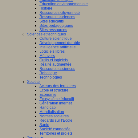
Education environnementale
Histoire
Ressources citoyenneté
Ressources sciences
Sites éducatifs
Sites pédagogiques
Sites ressources
Sciences et techniques
Culture scientifique
Développement durable
Intelligence artificielle
Logiciels libres
Métavers
Outils et logiciels
Réalité augmentée
Ressources sciences
Robotique
Technologies
Société
Acteurs des territoires
Ecole et structure
Economie
Ecosystème éducatif
Génération internet
Handicap
Mondialisation
Normes scolaires
Regards sur l’Ecole
Santé
Société connectée
Territoires et projets
Territoires