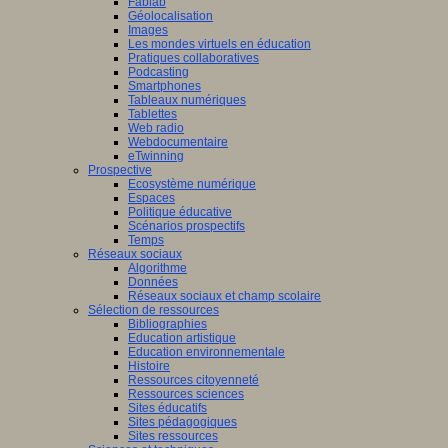
Fablab
Géolocalisation
Images
Les mondes virtuels en éducation
Pratiques collaboratives
Podcasting
Smartphones
Tableaux numériques
Tablettes
Web radio
Webdocumentaire
eTwinning
Prospective
Ecosystème numérique
Espaces
Politique éducative
Scénarios prospectifs
Temps
Réseaux sociaux
Algorithme
Données
Réseaux sociaux et champ scolaire
Sélection de ressources
Bibliographies
Education artistique
Education environnementale
Histoire
Ressources citoyenneté
Ressources sciences
Sites éducatifs
Sites pédagogiques
Sites ressources