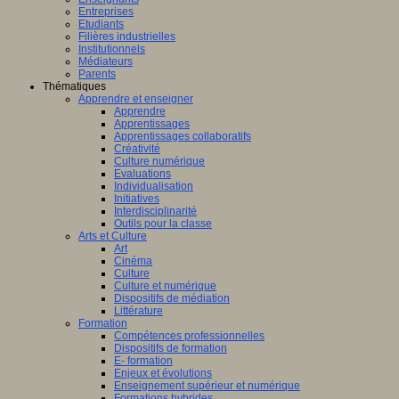
Entreprises
Etudiants
Filières industrielles
Institutionnels
Médiateurs
Parents
Thématiques
Apprendre et enseigner
Apprendre
Apprentissages
Apprentissages collaboratifs
Créativité
Culture numérique
Evaluations
Individualisation
Initiatives
Interdisciplinarité
Outils pour la classe
Arts et Culture
Art
Cinéma
Culture
Culture et numérique
Dispositifs de médiation
Littérature
Formation
Compétences professionnelles
Dispositifs de formation
E- formation
Enjeux et évolutions
Enseignement supérieur et numérique
Formations hybrides