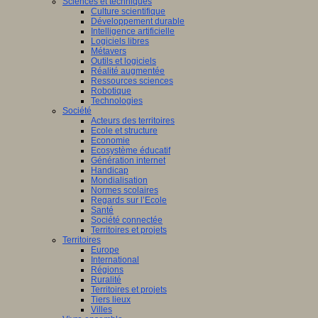
Sciences et techniques
Culture scientifique
Développement durable
Intelligence artificielle
Logiciels libres
Métavers
Outils et logiciels
Réalité augmentée
Ressources sciences
Robotique
Technologies
Société
Acteurs des territoires
Ecole et structure
Economie
Ecosystème éducatif
Génération internet
Handicap
Mondialisation
Normes scolaires
Regards sur l’Ecole
Santé
Société connectée
Territoires et projets
Territoires
Europe
International
Régions
Ruralité
Territoires et projets
Tiers lieux
Villes