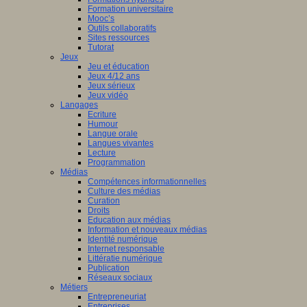
Formation universitaire
Mooc’s
Outils collaboratifs
Sites ressources
Tutorat
Jeux
Jeu et éducation
Jeux 4/12 ans
Jeux sérieux
Jeux vidéo
Langages
Ecriture
Humour
Langue orale
Langues vivantes
Lecture
Programmation
Médias
Compétences informationnelles
Culture des médias
Curation
Droits
Education aux médias
Information et nouveaux médias
Identité numérique
Internet responsable
Littératie numérique
Publication
Réseaux sociaux
Métiers
Entrepreneuriat
Entreprises