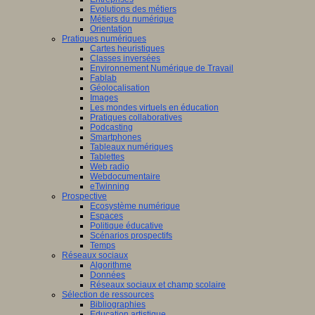
Evolutions des métiers
Métiers du numérique
Orientation
Pratiques numériques
Cartes heuristiques
Classes inversées
Environnement Numérique de Travail
Fablab
Géolocalisation
Images
Les mondes virtuels en éducation
Pratiques collaboratives
Podcasting
Smartphones
Tableaux numériques
Tablettes
Web radio
Webdocumentaire
eTwinning
Prospective
Ecosystème numérique
Espaces
Politique éducative
Scénarios prospectifs
Temps
Réseaux sociaux
Algorithme
Données
Réseaux sociaux et champ scolaire
Sélection de ressources
Bibliographies
Education artistique