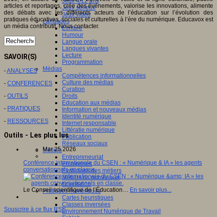
Jeux 4/12 ans
articles et reportages, crée des événements, valorise les innovations, alimente
Jeux sérieux
des débats avec les différents acteurs de l’éducation sur l’évolution des
Jeux vidéo
pratiques éducatives, sociales et culturelles à l’ère du numérique. Educavox est
Langages
un média contributif. Nous contacter.
Ecriture
Humour
Langue orale
Langues vivantes
Lecture
SAVOIR(S)
Programmation
Médias
-
ANALYSES
Compétences informationnelles
Culture des médias
-
CONFERENCES
Curation
-
OUTILS
Droits
Education aux médias
-
PRATIQUES
Information et nouveaux médias
Identité numérique
-
RESSOURCES
Internet responsable
Littératie numérique
Outils - Les plus lus
Publication
Réseaux sociaux
Mar 25 2026
Métiers
Entrepreneuriat
Conférence internationale du CSEN : « Numérique & IA » les agents
Entreprises
conversationnels en classe.
Evolutions des métiers
Métiers du numérique
Orientation
Le Conseil scientifique de l’Éducation…
En savoir plus...
Pratiques numériques
Cartes heuristiques
Classes inversées
Souscrire à ce flux RSS
Environnement Numérique de Travail