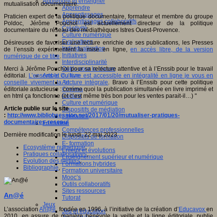
Apprendre et enseigner
mutualisation documentaire.
Apprendre
Apprentissages
Praticien expert de la politique documentaire, formateur et membre du groupe
Apprentissages collaboratifs
Poldoc, Jérôme Pouchol est actuellement directeur de la politique
Créativité
documentaire du réseau des médiathèques Istres Ouest-Provence.
Culture numérique
Evaluations
Désireuses de favoriser une lecture enrichie de ses publications, les Presses
Individualisation
de l’enssib expérimentent la mise en ligne,
en accès libre, de la version
Initiatives
numérique de ce titre
.
Interdisciplinarité
Merci à Jérôme Pouchol pour sa relecture attentive et à l’Enssib pour le travail
Outils pour la classe
éditorial.
L’ensemble du livre est accessible en intégralité en ligne je vous en
Arts et Culture
conseille vivement la lecture intégrale
. Bravo à l’Enssib pour cette politique
Art
éditoriale astucieuse : comme quoi la publication simultanée en livre imprimé et
Cinéma
en html ça fonctionne (et c’est même très bon pour les ventes parait-il…) "
Culture
Culture et numérique
Article publie sur le site
Dispositifs de médiation
:
http://www.bibliobsession.net/2017/01/20/mutualiser-pratiques-
Littérature
documentaires-reseau/
Formation
Compétences professionnelles
Dernière modification le lundi, 22 mai 2023
Dispositifs de formation
E- formation
Ecosystème numérique
,
Enjeux et évolutions
Pratiques collaboratives
,
Enseignement supérieur et numérique
Evolution des métiers
,
Formations hybrides
Bibliographie
,
Formation universitaire
Mooc’s
Outils collaboratifs
Sites ressources
An@é
Tutorat
Jeux
L’association
An@é
, fondée en 1996, à l’initiative de la création d’
Educavox
en
Jeu et éducation
2010, en assure de manière bénévole la veille et la ligne éditoriale, publie