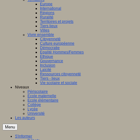
Europe
International
Régions
Ruralité
Territoires et projets
Tiers lieux
Villes
Vivre ensemble
Citoyenneté
Culture européenne
Démocratie
Egalité Hommes/Femmes
Ethique
Gouvernance
Inclusion
Laïcité
Ressources citoyenneté
Tiers - lieux
Vie scolaire et sociale
Niveaux
Périscolaire
Ecole maternelle
Ecole élémentaire
Collège
Lycée
Université
Les auteurs
Menu
S'informer