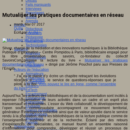
Débats
Faits marquants
Interviews
Reportages
Mutualiser les pratiques documentaires en réseau
Brèves
Agenda
mardi, Mar 07 2017
Innover
Outils
Didactique
Écrit par
An@é
Dispositifs
Pédagogie
Recherche
Technologies
Silvae, chargé de la médiation et des innovations numériques à la Bibliothèque
Savoir(s)
Publique d’Information – Centre Pompidou à Paris, bibliothécaire engagé pour
Analyses
la libre dissémination des savoirs, co-fondateur du collectif
Conférences
SavoirsCom1propose la lecture du livre «
Mutualiser les pratiques
Outils
documentaires en réseau
» dirigé par Jérôme Pouchol paru aux Presses de
Pratiques
l’Enssib.
Acteurs de l'éducation
Animateurs
" J’ai eu le plaisir d’y écrire un chapitre retraçant les évolutions
Chercheurs
récentes d’
Eurêkoi
, le service de questions-réponses que je
Collectivités
pilote à la Bpi.
Vous pouvez le lire en ligne, comme l’ensemble
Editeurs
du livre
.
EdTech
Encadrement
Aujourd’hui, les acteurs des bibliothèques et de la documentation sont incités à
Enseignants
repenser l’organisation de leurs activités dans un cadre et un esprit plus
Entreprises
transversaux et mutualistes. L’essor du Web collaboratif, le développement de
Etudiants
l’open source communautaire accompagnent ce mouvement territorial,
Filières industrielles
générateur d’intelligence collective ainsi que de valeur ajoutée dans le service
Institutionnels
rendu à la population, dans les bibliothèques de la lecture publique comme de
Médiateurs
l’enseignement supérieur et de la recherche. Éclairé par des retours
Parents
d’expériences de spécialistes, ce manuel fournit un ensemble raisonné
Thématiques
d’informations pour comprendre, développer et réussir un processus de