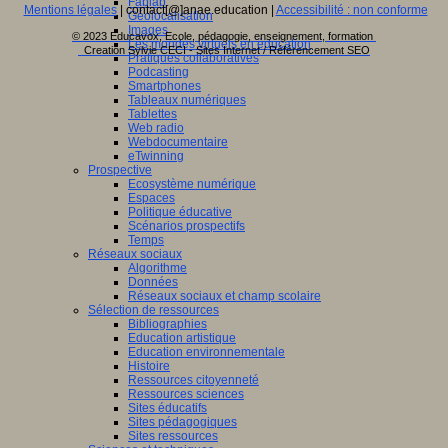
Fablab
Mentions légales
| contact[@]anae.education |
Accessibilité : non conforme
Géolocalisation
Images
© 2023 Educavox, Ecole, pédagogie, enseignement, formation
Les mondes virtuels en éducation
Creation Sylvie CECI - Sites Internet / Référencement SEO
Pratiques collaboratives
Podcasting
Smartphones
Tableaux numériques
Tablettes
Web radio
Webdocumentaire
eTwinning
Prospective
Ecosystème numérique
Espaces
Politique éducative
Scénarios prospectifs
Temps
Réseaux sociaux
Algorithme
Données
Réseaux sociaux et champ scolaire
Sélection de ressources
Bibliographies
Education artistique
Education environnementale
Histoire
Ressources citoyenneté
Ressources sciences
Sites éducatifs
Sites pédagogiques
Sites ressources