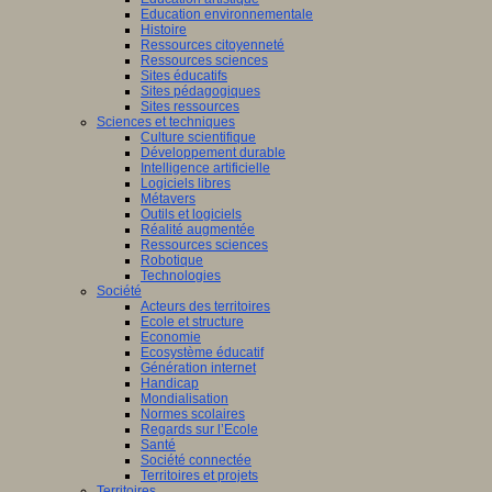
Education environnementale
Histoire
Ressources citoyenneté
Ressources sciences
Sites éducatifs
Sites pédagogiques
Sites ressources
Sciences et techniques
Culture scientifique
Développement durable
Intelligence artificielle
Logiciels libres
Métavers
Outils et logiciels
Réalité augmentée
Ressources sciences
Robotique
Technologies
Société
Acteurs des territoires
Ecole et structure
Economie
Ecosystème éducatif
Génération internet
Handicap
Mondialisation
Normes scolaires
Regards sur l’Ecole
Santé
Société connectée
Territoires et projets
Territoires