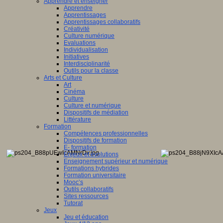
Apprendre et enseigner
Apprendre
Apprentissages
Apprentissages collaboratifs
Créativité
Culture numérique
Evaluations
Individualisation
Initiatives
Interdisciplinarité
Outils pour la classe
Arts et Culture
Art
Cinéma
Culture
Culture et numérique
Dispositifs de médiation
Littérature
Formation
Compétences professionnelles
Dispositifs de formation
E- formation
Enjeux et évolutions
Enseignement supérieur et numérique
Formations hybrides
Formation universitaire
Mooc’s
Outils collaboratifs
Sites ressources
Tutorat
Jeux
Jeu et éducation