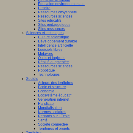
Education environnementale
Histoire
Ressources citoyenneté
Ressources sciences
Sites éducatifs
Sites pédagogiques
Sites ressources
Sciences et techniques
Culture scientifique
Développement durable
Intelligence artificielle
Logiciels libres
Métavers
Outils et logiciels
Réalité augmentée
Ressources sciences
Robotique
Technologies
Société
Acteurs des territoires
Ecole et structure
Economie
Ecosystème éducatif
Génération internet
Handicap
Mondialisation
Normes scolaires
Regards sur l’Ecole
Santé
Société connectée
Territoires et projets
Territoires