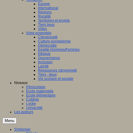
Europe
International
Régions
Ruralité
Territoires et projets
Tiers lieux
Villes
Vivre ensemble
Citoyenneté
Culture européenne
Démocratie
Egalité Hommes/Femmes
Ethique
Gouvernance
Inclusion
Laïcité
Ressources citoyenneté
Tiers - lieux
Vie scolaire et sociale
Niveaux
Périscolaire
Ecole maternelle
Ecole élémentaire
Collège
Lycée
Université
Les auteurs
Menu
S'informer