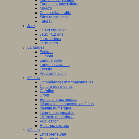
Formation universitaire
Mooc’s
Outils collaboratifs
Sites ressources
Tutorat
Jeux
Jeu et éducation
Jeux 4/12 ans
Jeux sérieux
Jeux vidéo
Langages
Ecriture
Humour
Langue orale
Langues vivantes
Lecture
Programmation
Médias
Compétences informationnelles
Culture des médias
Curation
Droits
Education aux médias
Information et nouveaux médias
Identité numérique
Internet responsable
Littératie numérique
Publication
Réseaux sociaux
Métiers
Entrepreneuriat
Entreprises