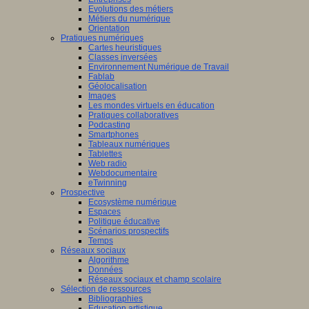
Evolutions des métiers
Métiers du numérique
Orientation
Pratiques numériques
Cartes heuristiques
Classes inversées
Environnement Numérique de Travail
Fablab
Géolocalisation
Images
Les mondes virtuels en éducation
Pratiques collaboratives
Podcasting
Smartphones
Tableaux numériques
Tablettes
Web radio
Webdocumentaire
eTwinning
Prospective
Ecosystème numérique
Espaces
Politique éducative
Scénarios prospectifs
Temps
Réseaux sociaux
Algorithme
Données
Réseaux sociaux et champ scolaire
Sélection de ressources
Bibliographies
Education artistique