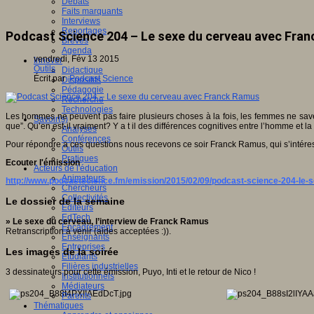
Débats
Faits marquants
Interviews
Reportages
Podcast Science 204 – Le sexe du cerveau avec Fra
Brèves
Agenda
vendredi, Fév 13 2015
Innover
Outils
Didactique
Écrit par
Podcast Science
Dispositifs
Pédagogie
Recherche
Technologies
Les hommes ne peuvent pas faire plusieurs choses à la fois, les femmes ne savent
Savoir(s)
que”. Qu’en est-il vraiment? Y a t il des différences cognitives entre l’homme et 
Analyses
Conférences
Pour répondre a ces questions nous recevons ce soir Franck Ramus, qui s’intére
Outils
Pratiques
Ecouter l'émission
Acteurs de l'éducation
Animateurs
http://www.podcastscience.fm/emission/2015/02/09/podcast-science-204-le-
Chercheurs
Collectivités
Le dossier de la semaine
Editeurs
EdTech
» Le sexe du cerveau, l’interview de Franck Ramus
Encadrement
Retranscription à venir (aides acceptées :)).
Enseignants
Entreprises
Les images de la soirée
Etudiants
Filières industrielles
3 dessinateurs pour cette émission, Puyo, Inti et le retour de Nico !
Institutionnels
Médiateurs
Parents
Thématiques