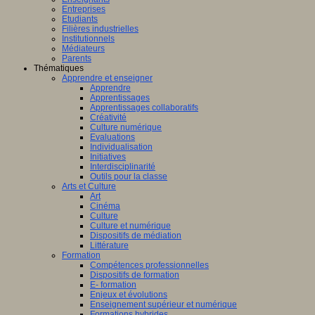
Entreprises
Etudiants
Filières industrielles
Institutionnels
Médiateurs
Parents
Thématiques
Apprendre et enseigner
Apprendre
Apprentissages
Apprentissages collaboratifs
Créativité
Culture numérique
Evaluations
Individualisation
Initiatives
Interdisciplinarité
Outils pour la classe
Arts et Culture
Art
Cinéma
Culture
Culture et numérique
Dispositifs de médiation
Littérature
Formation
Compétences professionnelles
Dispositifs de formation
E- formation
Enjeux et évolutions
Enseignement supérieur et numérique
Formations hybrides