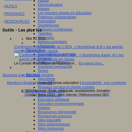
Fablab
Géolocalisation
-
OUTILS
Images
Les mondes virtuels en éducation
-
PRATIQUES
Pratiques collaboratives
Podcasting
-
RESSOURCES
Smartphones
Tableaux numériques
Outils - Les plus lus
Tablettes
Web radio
Mar 25 2026
Webdocumentaire
eTwinning
Conférence internationale du CSEN : « Numérique & IA » les agents
Prospective
conversationnels en classe.
Ecosystème numérique
Espaces
Politique éducative
Le Conseil scientifique de l’Éducation…
En savoir plus...
Scénarios prospectifs
Temps
Réseaux sociaux
Souscrire à ce flux RSS
Algorithme
Mentions légales
| contact[@]anae.education |
Accessibilité : non conforme
Données
Réseaux sociaux et champ scolaire
© 2023 Educavox, Ecole, pédagogie, enseignement, formation
Sélection de ressources
Creation Sylvie CECI - Sites Internet / Référencement SEO
Bibliographies
Education artistique
Education environnementale
Histoire
Ressources citoyenneté
Ressources sciences
Sites éducatifs
Sites pédagogiques
Sites ressources