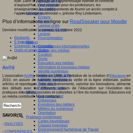
Jeux 4/12 ans
luxe. Dans le paysage de l’apprentissage hybride et connecté
Jeux sérieux
d’aujourd’hui, il est essentiel pour les professeurs, les
Jeux vidéo
enseignants et les établissements de fournir un accès complet à
Langages
l’apprentissage multimodal »,
précise Roy Lindemann.
Ecriture
Plus d’informations en ligne sur
ReadSpeaker pour Moodle
Humour
Langue orale
Langues vivantes
Dernière modification le samedi, 01 octobre 2022
Lecture
Etudiants
,
Programmation
E formation
,
Médias
Enseigner et apprendre
,
Compétences informationnelles
Outils et applications
,
Culture des médias
Curation
Droits
Education aux médias
An@é
Information et nouveaux médias
Identité numérique
Internet responsable
L’association
An@é
, fondée en 1996, à l’initiative de la création d’
Educavox
en
Littératie numérique
2010, en assure de manière bénévole la veille et la ligne éditoriale, publie
Publication
articles et reportages, crée des événements, valorise les innovations, alimente
Réseaux sociaux
des débats avec les différents acteurs de l’éducation sur l’évolution des
Métiers
pratiques éducatives, sociales et culturelles à l’ère du numérique. Educavox est
Entrepreneuriat
un média contributif. Nous contacter.
Entreprises
Evolutions des métiers
Métiers du numérique
Orientation
SAVOIR(S)
Pratiques numériques
Cartes heuristiques
-
ANALYSES
Classes inversées
Environnement Numérique de Travail
-
CONFERENCES