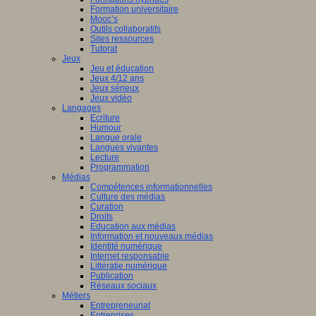
Formation universitaire
Mooc’s
Outils collaboratifs
Sites ressources
Tutorat
Jeux
Jeu et éducation
Jeux 4/12 ans
Jeux sérieux
Jeux vidéo
Langages
Ecriture
Humour
Langue orale
Langues vivantes
Lecture
Programmation
Médias
Compétences informationnelles
Culture des médias
Curation
Droits
Education aux médias
Information et nouveaux médias
Identité numérique
Internet responsable
Littératie numérique
Publication
Réseaux sociaux
Métiers
Entrepreneuriat
Entreprises