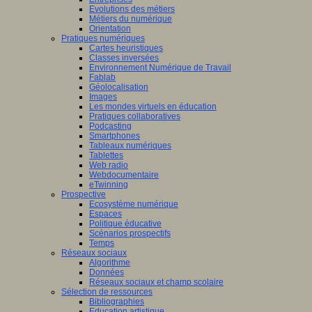
Evolutions des métiers
Métiers du numérique
Orientation
Pratiques numériques
Cartes heuristiques
Classes inversées
Environnement Numérique de Travail
Fablab
Géolocalisation
Images
Les mondes virtuels en éducation
Pratiques collaboratives
Podcasting
Smartphones
Tableaux numériques
Tablettes
Web radio
Webdocumentaire
eTwinning
Prospective
Ecosystème numérique
Espaces
Politique éducative
Scénarios prospectifs
Temps
Réseaux sociaux
Algorithme
Données
Réseaux sociaux et champ scolaire
Sélection de ressources
Bibliographies
Education artistique