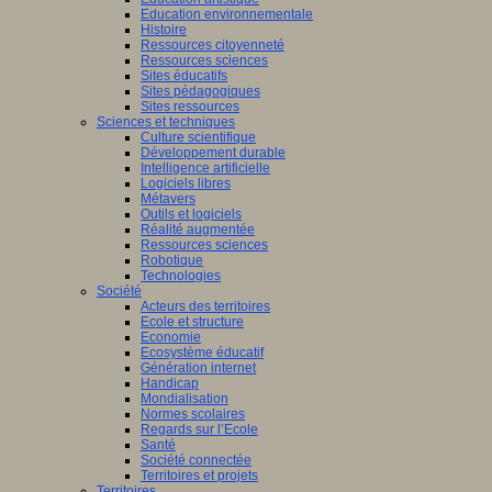
Education environnementale
Histoire
Ressources citoyenneté
Ressources sciences
Sites éducatifs
Sites pédagogiques
Sites ressources
Sciences et techniques
Culture scientifique
Développement durable
Intelligence artificielle
Logiciels libres
Métavers
Outils et logiciels
Réalité augmentée
Ressources sciences
Robotique
Technologies
Société
Acteurs des territoires
Ecole et structure
Economie
Ecosystème éducatif
Génération internet
Handicap
Mondialisation
Normes scolaires
Regards sur l’Ecole
Santé
Société connectée
Territoires et projets
Territoires