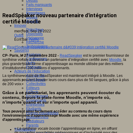
Débats
Faits marquants
Interviews
Reportages
ReadSpeaker nouveau partenaire d'intégration
Brèves
certifié Moodle
Agenda
Innover
Didactique
mercredi, Sep 28 2022
Dispositifs
Outils
Pédagogie
Écrit par
An@é
Recherche
Technologies
Savoir(s)
Analyses
CP- Paris, le 27 septembre 2022 -
ReadSpeaker
est le premier fournisseur de
Conférences
synthèse vocale à devenir un partenaire d’intégration certifié avec
Moodle
, la
Outils
plus grande plate-forme d’apprentissage au monde utilisée par des milliers
Pratiques
d’institutions et 200 millions d’apprenants.
Acteurs de l'éducation
Animateurs
La synthèse vocale de ReadSpeaker est maintenant intégré à Moodle. Les
Chercheurs
apprenants peuvent écouter leurs cours dans plus de 50 langues, grâce à plus
Collectivités
de 200 voix.
Editeurs
EdTech
Grâce à ce partenariat, les apprenants peuvent écouter du
Encadrement
contenu, depuis la plate-forme Moodle, n’importe où,
Enseignants
n’importe quand et sur n’importe quel appareil.
Entreprises
Etudiants
Tous peuvent ainsi facilement accéder au contenu du cours dans
Filières industrielles
l'environnement d'apprentissage Moodle avec une même expérience
Institutionnels
d'apprentissage.
Médiateurs
Parents
« La synthèse vocale booste l’apprentissage en ligne, en offrant
Thématiques
de nouvelles possibilités pédagogiques et d’inclusivité pour des