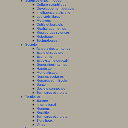
Sciences et techniques
Culture scientifique
Développement durable
Intelligence artificielle
Logiciels libres
Métavers
Outils et logiciels
Réalité augmentée
Ressources sciences
Robotique
Technologies
Société
Acteurs des territoires
Ecole et structure
Economie
Ecosystème éducatif
Génération internet
Handicap
Mondialisation
Normes scolaires
Regards sur l’Ecole
Santé
Société connectée
Territoires et projets
Territoires
Europe
International
Régions
Ruralité
Territoires et projets
Tiers lieux
Villes