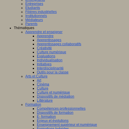
Entreprises
Etudiants
Filières industrielles
Institutionnels
Médiateurs
Parents
Thématiques
Apprendre et enseigner
Apprendre
Apprentissages
Apprentissages collaboratifs
Créativité
Culture numérique
Evaluations
Individualisation
Initiatives
Interdisciplinarité
Outils pour la classe
Arts et Culture
Art
Cinéma
Culture
Culture et numérique
Dispositifs de médiation
Littérature
Formation
Compétences professionnelles
Dispositifs de formation
E- formation
Enjeux et évolutions
Enseignement supérieur et numérique
Formations hybrides