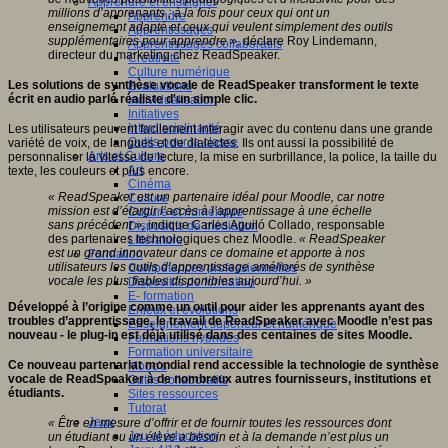
Apprendre et enseigner
millions d’apprenants ; à la fois pour ceux qui ont un
Apprendre
enseignement adapté et ceux qui veulent simplement des outils
Apprentissages
supplémentaires pour apprendre »,
déclare Roy Lindemann,
Apprentissages collaboratifs
directeur du marketing chez ReadSpeaker.
Créativité
Culture numérique
Les solutions de synthèse vocale de ReadSpeaker transforment le texte
Evaluations
écrit en audio parlé réaliste d'un simple clic.
Individualisation
Initiatives
Interdisciplinarité
Les utilisateurs peuvent facilement interagir avec du contenu dans une grande
Outils pour la classe
variété de voix, de langues et de dialectes. Ils ont aussi la possibilité de
Arts et Culture
personnaliser la vitesse de lecture, la mise en surbrillance, la police, la taille du
Art
texte, les couleurs et plus encore.
Cinéma
« ReadSpeaker est un partenaire idéal pour Moodle, car notre
Culture
mission est d’élargir l’accès à l’apprentissage à une échelle
Culture et numérique
sans précédent »,
indique Carles Aguiló Collado, responsable
Dispositifs de médiation
des partenaires technologiques chez Moodle.
« ReadSpeaker
Littérature
est un grand innovateur dans ce domaine et apporte à nos
Formation
utilisateurs les outils d’apprentissage améliorés de synthèse
Compétences professionnelles
vocale les plus fiables disponibles aujourd’hui. »
Dispositifs de formation
E- formation
Développé à l’origine comme un outil pour aider les apprenants ayant des
Enjeux et évolutions
troubles d’apprentissage, le travail de ReadSpeaker avec Moodle n’est pas
Enseignement supérieur et numérique
nouveau - le plug-in est déjà utilisé dans des centaines de sites Moodle.
Formations hybrides
Formation universitaire
Ce nouveau partenariat mondial rend accessible la technologie de synthèse
Mooc’s
vocale de ReadSpeaker à de nombreux autres fournisseurs, institutions et
Outils collaboratifs
étudiants.
Sites ressources
Tutorat
Jeux
« Être en mesure d’offrir et de fournir toutes les ressources dont
Jeu et éducation
un étudiant ou un élève a besoin et à la demande n’est plus un