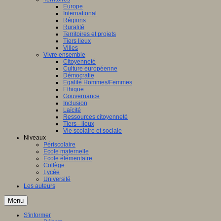
Europe
International
Régions
Ruralité
Territoires et projets
Tiers lieux
Villes
Vivre ensemble
Citoyenneté
Culture européenne
Démocratie
Egalité Hommes/Femmes
Ethique
Gouvernance
Inclusion
Laïcité
Ressources citoyenneté
Tiers - lieux
Vie scolaire et sociale
Niveaux
Périscolaire
Ecole maternelle
Ecole élémentaire
Collège
Lycée
Université
Les auteurs
Menu
S'informer