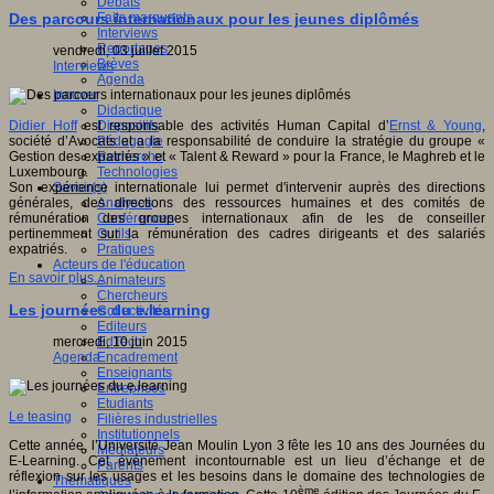
Débats
Faits marquants
Des parcours internationaux pour les jeunes diplômés
Interviews
Reportages
vendredi, 03 juillet 2015
Brèves
Interviews
Agenda
Innover
Didactique
Dispositifs
Didier Hoff
est responsable des activités Human Capital d’
Ernst & Young
,
Pédagogie
société d’Avocats et a la responsabilité de conduire la stratégie du groupe «
Recherche
Gestion des expatriés » et « Talent & Reward » pour la France, le Maghreb et le
Technologies
Luxembourg.
Savoir(s)
Son expérience internationale lui permet d'intervenir auprès des directions
Analyses
générales, des directions des ressources humaines et des comités de
Conférences
rémunération des groupes internationaux afin de les de conseiller
Outils
pertinemment sur la rémunération des cadres dirigeants et des salariés
Pratiques
expatriés.
Acteurs de l'éducation
En savoir plus...
Animateurs
Chercheurs
Les journées du e.learning
Collectivités
Editeurs
EdTech
mercredi, 10 juin 2015
Encadrement
Agenda
Enseignants
Entreprises
Etudiants
Le teasing
Filières industrielles
Institutionnels
Cette année, l’Université Jean Moulin Lyon 3 fête les 10 ans des Journées du
Médiateurs
E-Learning. Cet événement incontournable est un lieu d’échange et de
Parents
réflexion sur les usages et les besoins dans le domaine des technologies de
Thématiques
ème