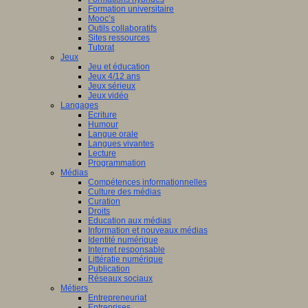
Formation universitaire
Mooc’s
Outils collaboratifs
Sites ressources
Tutorat
Jeux
Jeu et éducation
Jeux 4/12 ans
Jeux sérieux
Jeux vidéo
Langages
Ecriture
Humour
Langue orale
Langues vivantes
Lecture
Programmation
Médias
Compétences informationnelles
Culture des médias
Curation
Droits
Education aux médias
Information et nouveaux médias
Identité numérique
Internet responsable
Littératie numérique
Publication
Réseaux sociaux
Métiers
Entrepreneuriat
Entreprises