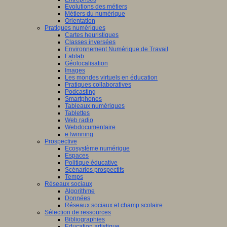
Evolutions des métiers
Métiers du numérique
Orientation
Pratiques numériques
Cartes heuristiques
Classes inversées
Environnement Numérique de Travail
Fablab
Géolocalisation
Images
Les mondes virtuels en éducation
Pratiques collaboratives
Podcasting
Smartphones
Tableaux numériques
Tablettes
Web radio
Webdocumentaire
eTwinning
Prospective
Ecosystème numérique
Espaces
Politique éducative
Scénarios prospectifs
Temps
Réseaux sociaux
Algorithme
Données
Réseaux sociaux et champ scolaire
Sélection de ressources
Bibliographies
Education artistique