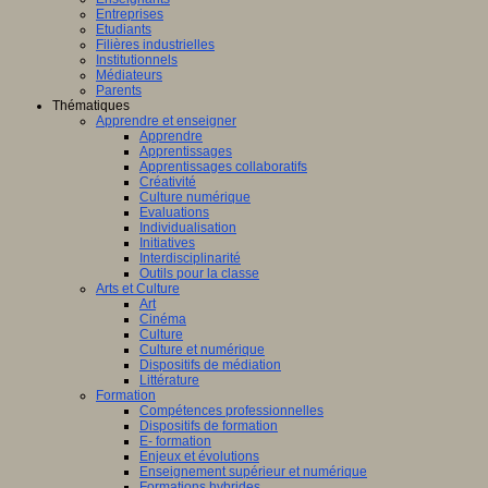
Entreprises
Etudiants
Filières industrielles
Institutionnels
Médiateurs
Parents
Thématiques
Apprendre et enseigner
Apprendre
Apprentissages
Apprentissages collaboratifs
Créativité
Culture numérique
Evaluations
Individualisation
Initiatives
Interdisciplinarité
Outils pour la classe
Arts et Culture
Art
Cinéma
Culture
Culture et numérique
Dispositifs de médiation
Littérature
Formation
Compétences professionnelles
Dispositifs de formation
E- formation
Enjeux et évolutions
Enseignement supérieur et numérique
Formations hybrides