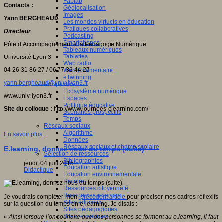
Fablab
Contacts
:
Géolocalisation
Images
Yann BERGHEAUD
Les mondes virtuels en éducation
Pratiques collaboratives
Directeur
Podcasting
Smartphones
Pôle d’Accompagnement à la Pédagogie Numérique
Tableaux numériques
Tablettes
Université Lyon 3
Web radio
04 26 31 86 27 / 06 77 33 44 27
Webdocumentaire
eTwinning
yann.bergheaud@univ-lyon3.fr
Prospective
Ecosystème numérique
www.univ-lyon3.fr
Espaces
Politique éducative
Site du colloque
:
http://www.journees-elearning.com/
Scénarios prospectifs
Temps
Réseaux sociaux
Algorithme
En savoir plus...
Données
Réseaux sociaux et champ scolaire
E.learning, donnez nous du temps (suite)
Sélection de ressources
Bibliographies
jeudi, 04 juin 2015
Education artistique
Didactique
Education environnementale
Histoire
Ressources citoyenneté
Ressources sciences
Je voudrais compléter mon
précédent article
pour préciser mes cadres réflexifs
Sites éducatifs
sur la question du temps en e-learning. Je disais :
Sites pédagogiques
Sites ressources
«
Ainsi lorsque l’on souhaite que des personnes se forment au e.learning, il faut