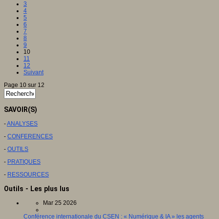
3
4
5
6
7
8
9
10
11
12
Suivant
Page 10 sur 12
SAVOIR(S)
-
ANALYSES
-
CONFERENCES
-
OUTILS
-
PRATIQUES
-
RESSOURCES
Outils - Les plus lus
Mar 25 2026
Conférence internationale du CSEN : « Numérique & IA » les agents