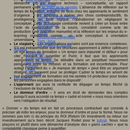
Vivre ensemble
démarche est par essence technico – conceptuelle, un rapport
Citoyenneté
permanent entre
la main et la pensée
. L’absence de réflexion sur le
Culture européenne
temps de formation, entraîne de facto chez les apprenants le sentiment
Démocratie
d’urgence. Il les amènera à opérer des choix contreproductifs. Ils
Egalité Hommes/Femmes
privilégieront, en toute logique, l’opérationnel en négligeant le
Ethique
conceptuel. Cette dichotomie contrainte revient à créer un fossé entre
Gouvernance
l’acte de manipulation de la souris, considéré comme acte de
Inclusion
production (une opération manuelle) et la réflexion sur les enjeux du e-
Laïcité
learning considérée comme un acte conceptuel à orientation
Ressources citoyenneté
universitaire.
Tiers - lieux
Le stagiaire
– Les organisations sociales sont par essence complexes.
Vie scolaire et sociale
S’il est indispensable que les structures apprennent à définir (attribuer)
Niveaux
un vrai temps de formation «
U
n temps sans impureté ni défaut
» pour
Périscolaire
citer Foucault in surveiller et Punir, il faut que les apprenants
Ecole maternelle
apprivoisent ce temps. Se débattre dans un perpétuel mouvement
Ecole élémentaire
pendulaire entre sa mission et sa formation est inconfortable. Pour
Collège
autant l’argument du «
Je manque de temps
» peut être un argument
Lycée
dilatoire, un paravent pour se protéger. Cadrer le temps en amont de
Université
tout engagement de formation est me semble t-il protecteur pour toutes
Les auteurs
les personnes engagées dans le dispositif :
L’apprenant
qui aura la certitude de dégager un temps fléché (à
l’exclusion de tout autre).
Le donneur d’ordre
– il sera en droit de demander des comptes
puisqu’il aura accordé ce temps « cadré et normé » nous nous orientons
vers l’obligation de résultat.
« Donner » du temps est en fait un processus contractuel qui consiste à
préciser ab initio les enjeux, pour le donneur d’ordre et pour le formé. Nous ne
sommes pas loin ci du principe du ROI (Return On Investment) ou retour sur
investissement qu’a bien décrit Jacques Rodet pour le
tutorat
. Nous nous
plaçons ici plutôt dans une démarche d’analyse des «
gains cachés »
que la
comptabilité classique peine à quantifier.