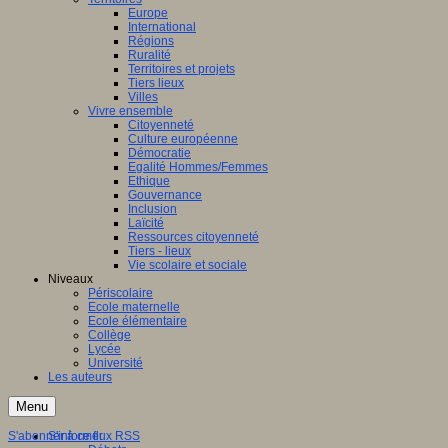
Europe
International
Régions
Ruralité
Territoires et projets
Tiers lieux
Villes
Vivre ensemble
Citoyenneté
Culture européenne
Démocratie
Egalité Hommes/Femmes
Ethique
Gouvernance
Inclusion
Laïcité
Ressources citoyenneté
Tiers - lieux
Vie scolaire et sociale
Niveaux
Périscolaire
Ecole maternelle
Ecole élémentaire
Collège
Lycée
Université
Les auteurs
Menu
S'abonner à ce flux RSS
S'informer