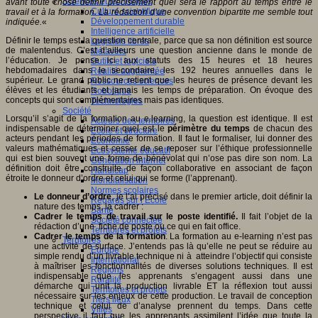
Sciences et techniques
avant toute chose définir précisément quel sera le rapport au temps entre le
Culture scientifique
travail et à la formation. La rédaction d’une convention bipartite me semble tout
Développement durable
indiquée.
«
Intelligence artificielle
Définir le temps est la question centrale, parce que sa non définition est source
Logiciels libres
de malentendus. C’est d’ailleurs une question ancienne dans le monde de
Métavers
l’éducation. Je pense ici aux statuts des 15 heures et 18 heures
Outils et logiciels
hebdomadaires dans le secondaire, les 192 heures annuelles dans le
Réalité augmentée
supérieur. Le grand public ne retient que les heures de présence devant les
Ressources sciences
élèves et les étudiants et jamais les temps de préparation. On évoque des
Robotique
concepts qui sont complémentaires mais pas identiques.
Technologies
Société
Lorsqu’il s’agit de la formation au e.learning, la question est identique. Il est
Acteurs des territoires
indispensable de déterminer quel est le
périmètre du temps
de chacun des
Ecole et structure
acteurs pendant les périodes de formation. Il faut le formaliser, lui donner des
Economie
valeurs mathématiques et cesser de se reposer sur l’éthique professionnelle
Ecosystème éducatif
qui est bien souvent une forme de bénévolat qui n’ose pas dire son nom. La
Génération internet
définition doit être construite de façon collaborative en associant de façon
Handicap
étroite le donneur d’ordre et celui qui se forme (l’apprenant).
Mondialisation
Normes scolaires
Le donneur d’ordre
, je l’ai précisé dans le premier article, doit définir la
Regards sur l’Ecole
nature des temps, la cadrer :
Santé
Cadrer le temps de travail sur le poste identi
fié.
Il fait l’objet de la
Société connectée
rédaction d’une fiche de poste ou ce qui en fait office.
Territoires et projets
Cadrer le temps de la formation
. La formation au e-learning n’est pas
Territoires
une activité de surface. J’entends pas là qu’elle ne peut se réduire au
Europe
simple rendu d’un livrable technique ni à atteindre l’objectif qui consiste
International
à maîtriser les fonctionnalités de diverses solutions techniques. Il est
Régions
indispensable que les apprenants s’engagent aussi dans une
Ruralité
démarche qui unit la production livrable ET la réflexion tout aussi
Territoires et projets
nécessaire sur les enjeux de cette production. Le travail de conception
Tiers lieux
technique et celui de d’analyse prennent du temps. Dans cette
Villes
perspective il faut que les apprenants assimilent l’idée que toute la