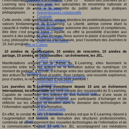
l’information appliquées à la formation. Cette 10
édition des Journées du E-
Apprendre et enseigner
Learning sera l’occasion pour des spécialistes de renommée nationale et
Apprendre
internationale de venir à la rencontre du public autour des pratiques
Apprentissages
pédagogiques.
Apprentissages collaboratifs
Créativité
Cette année, cette manifestation unique abordera les problématiques liées aux
Culture numérique
valeurs fondamentales du E-Learning. La Liberté, admise comme étant la
Evaluations
capacité à mettre en œuvre de manière autonome des savoirs et compétences,
Individualisation
être libre c’est pouvoir créer. L’égalité, ou offrir la possibilité d’accéder aux
Initiatives
savoirs à des publics de plus en large. Nous aurons le plaisir d’accueillir Pierre
Interdisciplinarité
Levy, philosophe de renommée internationale, pour l’ouverture des Journées le
Outils pour la classe
18 Juin prochain.
Arts et Culture
Art
10 années de manifestation, 10 années de rencontre, 10 années de
Cinéma
partage, 10 années de (re)trouvailles : un événement, les JEL.
Culture
Culture et numérique
Manifestations uniques sur le thème du E-Learning, elles favorisent la
Dispositifs de médiation
rencontre entre tous les acteurs de la formation autour du numérique. Un
Littérature
moment de partage, d’écoute, d’échange entre des spécialistes du domaine et
Formation
des acteurs du secteur privé et public. Pour certains, une nouvelle expérience,
Compétences professionnelles
pour d’autres, le renouvellement d’une belle aventure !
Dispositifs de formation
E- formation
Les journées du E-Learning constituent depuis 10 ans un événement
Enjeux et évolutions
international, incontournable
qui rend compte des nouveautés du E-Learning.
Enseignement supérieur et numérique
Capable de rassembler des acteurs de tout horizon autour d’une seule et
Formations hybrides
même thématique, ce colloque propose aux participants d’échanger et de
Formation universitaire
réfléchir sur les usages et besoins dans le domaine des technologies de
Mooc’s
l’information appliquées à la formation.
Outils collaboratifs
Sites ressources
En effet, le constat de ces 10 dernières années est que le E-Learning répond à
Tutorat
l’augmentation des besoins de formation des structures professionnelles,
Jeux
combinée au développement des nouvelles technologies de l’information et de
Jeu et éducation
la communication. Depuis 10 ans, les JEL accompagnent ces médiations