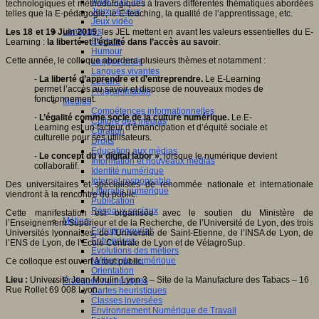
Jeux 4/12 ans
technologiques et méthodologiques à travers différentes thématiques abordées
Jeux sérieux
telles que la E-pédagogie, le E-teaching, la qualité de l’apprentissage, etc.
Jeux vidéo
Langages
Les 18 et 19 Juin 2015
, les JEL mettent en avant les valeurs essentielles du E-
Ecriture
Learning :
la liberté et l’égalité dans l’accès au savoir
.
Humour
Cette année, le colloque abordera plusieurs thèmes et notamment :
Langue orale
Langues vivantes
-
La liberté d’apprendre et d’entreprendre.
Le E-Learning
Lecture
permet l’accès au savoir et dispose de nouveaux modes de
Programmation
fonctionnement.
Médias
Compétences informationnelles
-
L’égalité comme socle de la culture numérique.
Le E-
Culture des médias
Learning est un facteur d’émancipation et d’équité sociale et
Curation
culturelle pour ses utilisateurs.
Droits
Education aux médias
-
Le concept du « digital labor »
, lorsque le numérique devient
Information et nouveaux médias
collaboratif.
Identité numérique
Internet responsable
Des universitaires et spécialistes de renommée nationale et internationale
Littératie numérique
viendront à la rencontre du public.
Publication
Réseaux sociaux
Cette manifestation est organisée avec le soutien du Ministère de
Métiers
l’Enseignement Supérieur et de la Recherche, de l’Université de Lyon, des trois
Entrepreneuriat
Universités lyonnaises, de l’Université de Saint-Etienne, de l’INSA de Lyon, de
Entreprises
l’ENS de Lyon, de l’Ecole Centrale de Lyon et de VétagroSup.
Evolutions des métiers
Métiers du numérique
Ce colloque est ouvert à tout public.
Orientation
Lieu :
Université Jean Moulin Lyon 3 – Site de la Manufacture des Tabacs – 16
Pratiques numériques
Rue Rollet 69 008 Lyon.
Cartes heuristiques
Classes inversées
Environnement Numérique de Travail