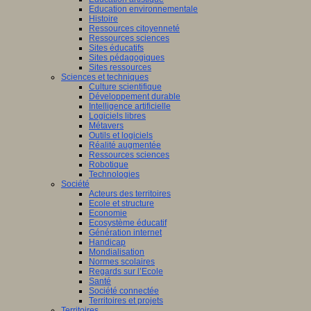
Education environnementale
Histoire
Ressources citoyenneté
Ressources sciences
Sites éducatifs
Sites pédagogiques
Sites ressources
Sciences et techniques
Culture scientifique
Développement durable
Intelligence artificielle
Logiciels libres
Métavers
Outils et logiciels
Réalité augmentée
Ressources sciences
Robotique
Technologies
Société
Acteurs des territoires
Ecole et structure
Economie
Ecosystème éducatif
Génération internet
Handicap
Mondialisation
Normes scolaires
Regards sur l’Ecole
Santé
Société connectée
Territoires et projets
Territoires