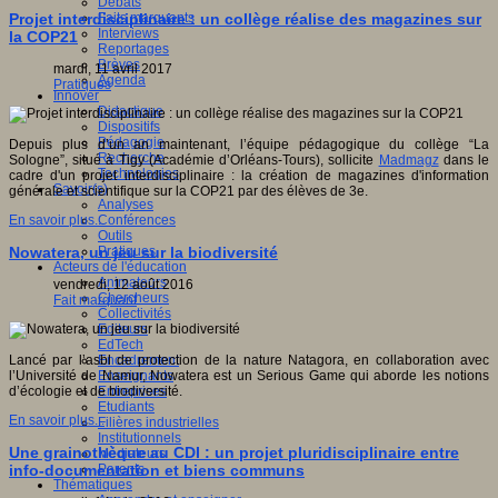
Débats
Faits marquants
Projet interdisciplinaire : un collège réalise des magazines sur
Interviews
la COP21
Reportages
Brèves
mardi, 11 avril 2017
Agenda
Pratiques
Innover
Didactique
Dispositifs
Pédagogie
Depuis plus d’un an maintenant, l’équipe pédagogique du collège “La
Recherche
Sologne”, situé à Tigy (Académie d’Orléans-Tours), sollicite
Madmagz
dans le
Technologies
cadre d'un projet interdisciplinaire : la création de magazines d'information
Savoir(s)
générale et scientifique sur la COP21 par des élèves de 3e.
Analyses
Conférences
En savoir plus...
Outils
Pratiques
Nowatera, un jeu sur la biodiversité
Acteurs de l'éducation
Animateurs
vendredi, 12 août 2016
Chercheurs
Fait marquant
Collectivités
Editeurs
EdTech
Encadrement
Lancé par l’asbl de protection de la nature Natagora, en collaboration avec
Enseignants
l’Université de Namur, Nowatera est un Serious Game qui aborde les notions
Entreprises
d’écologie et de biodiversité.
Etudiants
En savoir plus...
Filières industrielles
Institutionnels
Une grainothèque au CDI : un projet pluridisciplinaire entre
Médiateurs
Parents
info-documentation et biens communs
Thématiques