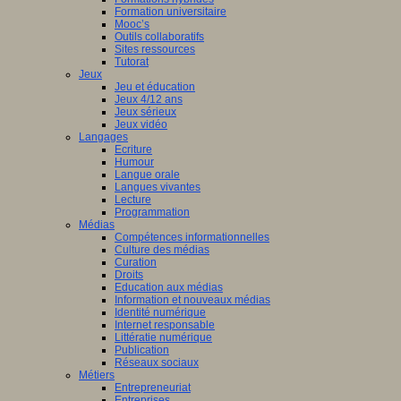
Formation universitaire
Mooc’s
Outils collaboratifs
Sites ressources
Tutorat
Jeux
Jeu et éducation
Jeux 4/12 ans
Jeux sérieux
Jeux vidéo
Langages
Ecriture
Humour
Langue orale
Langues vivantes
Lecture
Programmation
Médias
Compétences informationnelles
Culture des médias
Curation
Droits
Education aux médias
Information et nouveaux médias
Identité numérique
Internet responsable
Littératie numérique
Publication
Réseaux sociaux
Métiers
Entrepreneuriat
Entreprises