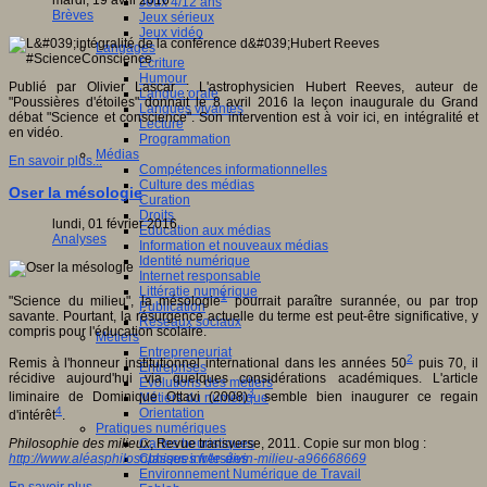
mardi, 19 avril 2016
Jeux 4/12 ans
Brèves
Jeux sérieux
Jeux vidéo
Langages
Ecriture
Humour
Publié par Olivier Lascar : L'astrophysicien Hubert Reeves, auteur de
Langue orale
"Poussières d'étoiles" donnait le 8 avril 2016 la leçon inaugurale du Grand
Langues vivantes
débat "Science et conscience". Son intervention est à voir ici, en intégralité et
Lecture
en vidéo.
Programmation
Médias
En savoir plus...
Compétences informationnelles
Culture des médias
Oser la mésologie
Curation
Droits
lundi, 01 février 2016
Education aux médias
Analyses
Information et nouveaux médias
Identité numérique
Internet responsable
Littératie numérique
1
"Science du milieu", la mésologie
pourrait paraître surannée, ou par trop
Publication
savante. Pourtant, la résurgence actuelle du terme est peut-être significative, y
Réseaux sociaux
compris pour l'éducation scolaire.
Métiers
Entrepreneuriat
2
Remis à l'honneur institutionnel international dans les années 50
puis 70, il
Entreprises
récidive aujourd'hui via quelques considérations académiques. L'article
Evolutions des métiers
3
liminaire de Dominique Ottavi (2008)
semble bien inaugurer ce regain
Métiers du numérique
4
Orientation
d'intérêt
.
Pratiques numériques
Cartes heuristiques
Philosophie des milieux
, Revue transverse, 2011. Copie sur mon blog :
Classes inversées
http://www.aléasphilosophiques.fr/le-divin-milieu-a96668669
Environnement Numérique de Travail