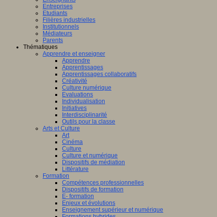
Entreprises
Etudiants
Filières industrielles
Institutionnels
Médiateurs
Parents
Thématiques
Apprendre et enseigner
Apprendre
Apprentissages
Apprentissages collaboratifs
Créativité
Culture numérique
Evaluations
Individualisation
Initiatives
Interdisciplinarité
Outils pour la classe
Arts et Culture
Art
Cinéma
Culture
Culture et numérique
Dispositifs de médiation
Littérature
Formation
Compétences professionnelles
Dispositifs de formation
E- formation
Enjeux et évolutions
Enseignement supérieur et numérique
Formations hybrides