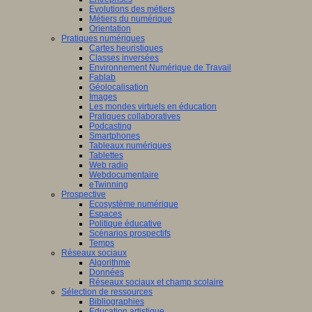
Evolutions des métiers
Métiers du numérique
Orientation
Pratiques numériques
Cartes heuristiques
Classes inversées
Environnement Numérique de Travail
Fablab
Géolocalisation
Images
Les mondes virtuels en éducation
Pratiques collaboratives
Podcasting
Smartphones
Tableaux numériques
Tablettes
Web radio
Webdocumentaire
eTwinning
Prospective
Ecosystème numérique
Espaces
Politique éducative
Scénarios prospectifs
Temps
Réseaux sociaux
Algorithme
Données
Réseaux sociaux et champ scolaire
Sélection de ressources
Bibliographies
Education artistique