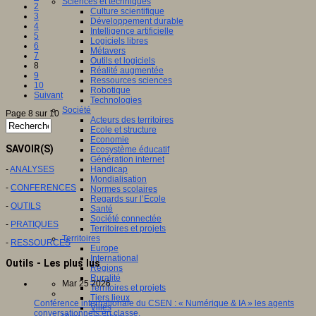
Sciences et techniques
2
Culture scientifique
3
Développement durable
4
Intelligence artificielle
5
Logiciels libres
6
Métavers
7
Outils et logiciels
8
Réalité augmentée
9
Ressources sciences
10
Robotique
Suivant
Technologies
Société
Page 8 sur 10
Acteurs des territoires
Ecole et structure
Economie
SAVOIR(S)
Ecosystème éducatif
Génération internet
-
ANALYSES
Handicap
Mondialisation
-
CONFERENCES
Normes scolaires
Regards sur l’Ecole
-
OUTILS
Santé
Société connectée
-
PRATIQUES
Territoires et projets
Territoires
-
RESSOURCES
Europe
International
Outils - Les plus lus
Régions
Ruralité
Mar 25 2026
Territoires et projets
Tiers lieux
Conférence internationale du CSEN : « Numérique & IA » les agents
Villes
conversationnels en classe.