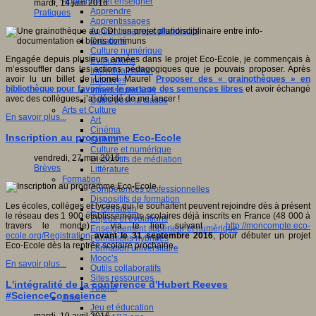
Apprendre et enseigner
mardi, 14 juin 2016
Apprendre
Pratiques
Apprentissages
Apprentissages collaboratifs
Créativité
Culture numérique
Engagée depuis plusieurs années dans le projet Eco-Ecole, je commençais à
Evaluations
m’essouffler dans les actions pédagogiques que je pouvais proposer. Après
Individualisation
avoir lu un billet de Lionel Maurel
Proposer des « grainothèques » en
Initiatives
bibliothèque pour favoriser le partage des semences libres
et avoir échangé
Interdisciplinarité
avec des collègues, j’ai décidé de me lancer !
Outils pour la classe
Arts et Culture
En savoir plus...
Art
Cinéma
Inscription au programme Eco-Ecole
Culture
Culture et numérique
vendredi, 27 mai 2016
Dispositifs de médiation
Brèves
Littérature
Formation
Compétences professionnelles
Dispositifs de formation
Les écoles, collèges et lycées qui le souhaitent peuvent rejoindre dès à présent
E- formation
le réseau des 1 900 établissements scolaires déjà inscrits en France (48 000 à
Enjeux et évolutions
travers le monde) via le lien suivant :
http://moncompte.eco-
Enseignement supérieur et numérique
ecole.org/Registration
avant le 31 septembre 2016
, pour débuter un projet
Formations hybrides
Eco-Ecole dès la rentrée scolaire prochaine.
Formation universitaire
Mooc’s
En savoir plus...
Outils collaboratifs
Sites ressources
L'intégralité de la conférence d'Hubert Reeves
Tutorat
#ScienceConscience
Jeux
Jeu et éducation