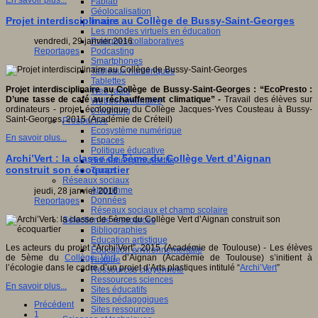
En savoir plus...
Fablab
Géolocalisation
Projet interdisciplinaire au Collège de Bussy-Saint-Georges
Images
Les mondes virtuels en éducation
Pratiques collaboratives
vendredi, 29 janvier 2016
Podcasting
Reportages
Smartphones
Tableaux numériques
Tablettes
Projet interdisciplinaire au Collège de Bussy-Saint-Georges : “EcoPresto :
Web radio
D’une tasse de café au réchauffement climatique” -
Travail des élèves sur
Webdocumentaire
ordinateurs - projet écologique du Collège Jacques-Yves Cousteau à Bussy-
eTwinning
Saint-Georges, 2015 (Académie de Créteil)
Prospective
Ecosystème numérique
En savoir plus...
Espaces
Politique éducative
Archi’Vert : la classe de 5ème du Collège Vert d’Aignan
Scénarios prospectifs
construit son écoquartier
Temps
Réseaux sociaux
Algorithme
jeudi, 28 janvier 2016
Données
Reportages
Réseaux sociaux et champ scolaire
Sélection de ressources
Bibliographies
Education artistique
Les acteurs du projet “Archi’Vert”, 2015 (Académie de Toulouse) - Les élèves
Education environnementale
de 5ème du
Collège Vert
d’Aignan (Académie de Toulouse) s’initient à
Histoire
l’écologie dans le cadre d’un projet d’Arts plastiques intitulé “
Archi’Vert
”
Ressources citoyenneté
Ressources sciences
En savoir plus...
Sites éducatifs
Sites pédagogiques
Précédent
Sites ressources
1