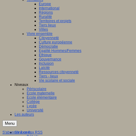
Europe
International
Régions
Ruralité
Territoires et projets
Tiers lieux
Villes
Vivre ensemble
Citoyenneté
Culture européenne
Démocratie
Egalité Hommes/Femmes
Ethique
Gouvernance
Inclusion
Laïcité
Ressources citoyenneté
Tiers - lieux
Vie scolaire et sociale
Niveaux
Périscolaire
Ecole maternelle
Ecole élémentaire
Collège
Lycée
Université
Les auteurs
Menu
S'abonner à ce flux RSS
S'informer