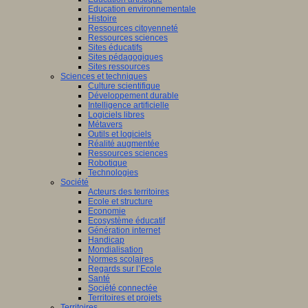
Education environnementale
Histoire
Ressources citoyenneté
Ressources sciences
Sites éducatifs
Sites pédagogiques
Sites ressources
Sciences et techniques
Culture scientifique
Développement durable
Intelligence artificielle
Logiciels libres
Métavers
Outils et logiciels
Réalité augmentée
Ressources sciences
Robotique
Technologies
Société
Acteurs des territoires
Ecole et structure
Economie
Ecosystème éducatif
Génération internet
Handicap
Mondialisation
Normes scolaires
Regards sur l’Ecole
Santé
Société connectée
Territoires et projets
Territoires