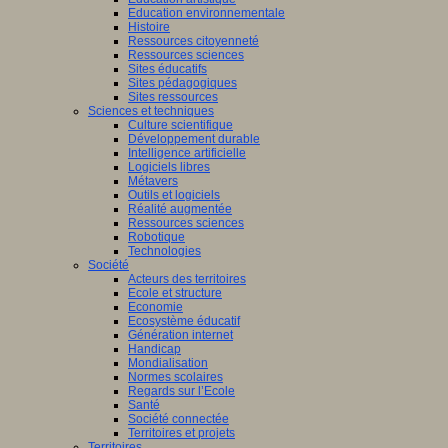
Education environnementale
Histoire
Ressources citoyenneté
Ressources sciences
Sites éducatifs
Sites pédagogiques
Sites ressources
Sciences et techniques
Culture scientifique
Développement durable
Intelligence artificielle
Logiciels libres
Métavers
Outils et logiciels
Réalité augmentée
Ressources sciences
Robotique
Technologies
Société
Acteurs des territoires
Ecole et structure
Economie
Ecosystème éducatif
Génération internet
Handicap
Mondialisation
Normes scolaires
Regards sur l’Ecole
Santé
Société connectée
Territoires et projets
Territoires