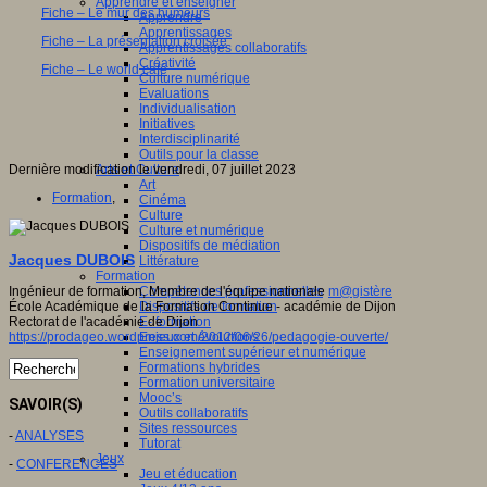
Apprendre et enseigner
Fiche – Le mur des humeurs
Apprendre
Apprentissages
Fiche – La présentation croisée
Apprentissages collaboratifs
Créativité
Fiche – Le world café
Culture numérique
Evaluations
Individualisation
Initiatives
Interdisciplinarité
Outils pour la classe
Dernière modification le vendredi, 07 juillet 2023
Arts et Culture
Art
Formation
,
Cinéma
Culture
Culture et numérique
Dispositifs de médiation
Jacques DUBOIS
Littérature
Formation
Ingénieur de formation, Membre de l'équipe nationale
Compétences professionnelles
m@gistère
École Académique de la Formation Continue - académie de Dijon
Dispositifs de formation
Rectorat de l'académie de Dijon
E- formation
https://prodageo.wordpress.com/2012/06/26/pedagogie-ouverte/
Enjeux et évolutions
Enseignement supérieur et numérique
Formations hybrides
Formation universitaire
Mooc’s
SAVOIR(S)
Outils collaboratifs
Sites ressources
-
ANALYSES
Tutorat
Jeux
-
CONFERENCES
Jeu et éducation