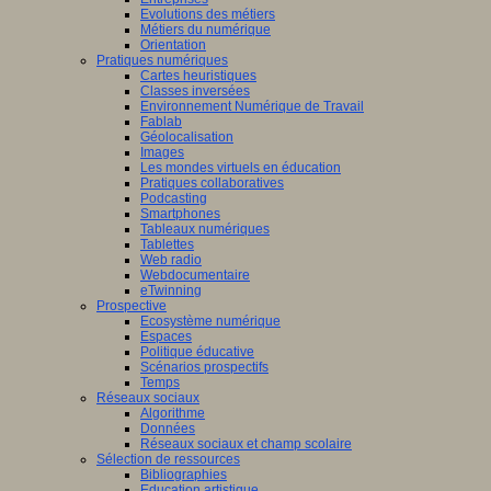
Evolutions des métiers
Métiers du numérique
Orientation
Pratiques numériques
Cartes heuristiques
Classes inversées
Environnement Numérique de Travail
Fablab
Géolocalisation
Images
Les mondes virtuels en éducation
Pratiques collaboratives
Podcasting
Smartphones
Tableaux numériques
Tablettes
Web radio
Webdocumentaire
eTwinning
Prospective
Ecosystème numérique
Espaces
Politique éducative
Scénarios prospectifs
Temps
Réseaux sociaux
Algorithme
Données
Réseaux sociaux et champ scolaire
Sélection de ressources
Bibliographies
Education artistique