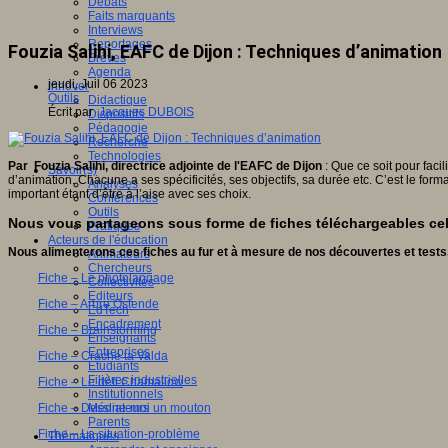
Débats
Faits marquants
Interviews
Reportages
Fouzia Salihi, EAFC de Dijon : Techniques d’animation
Brèves
Agenda
jeudi, Juil 06 2023
Innover
Outils
Didactique
Écrit par
Jacques DUBOIS
Dispositifs
Pédagogie
Recherche
Technologies
Par
Fouzia Salihi, directrice adjointe de l'EAFC de Dijon
: Que ce soit pour faci
Savoir(s)
d’animation. Chacune a ses spécificités, ses objectifs, sa durée etc. C’est le form
Analyses
important étant d’être à l’aise avec ses choix.
Conférences
Outils
Nous vous partageons sous forme de fiches téléchargeables cell
Pratiques
Acteurs de l'éducation
Nous alimenterons ces fiches au fur et à mesure de nos découvertes et tests
Animateurs
Chercheurs
Fiche – Le photolangage
Collectivités
Editeurs
Fiche – Arbre Ostende
EdTech
Encadrement
Fiche – Brainstorming
Enseignants
Entreprises
Fiche – Crache ta Valda
Etudiants
Filières industrielles
Fiche – Le défi Chamallow
Institutionnels
Fiche – Dessine-moi un mouton
Médiateurs
Parents
Fiche – La situation-problème
Thématiques