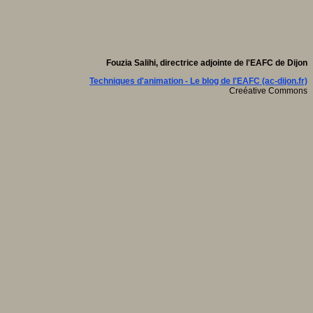
Fouzia Salihi, directrice adjointe de l'EAFC de Dijon
Techniques d'animation - Le blog de l'EAFC (ac-dijon.fr)
Creéative Commons