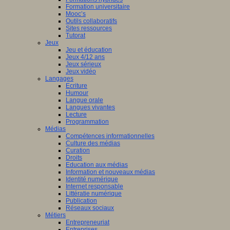
Formation universitaire
Mooc’s
Outils collaboratifs
Sites ressources
Tutorat
Jeux
Jeu et éducation
Jeux 4/12 ans
Jeux sérieux
Jeux vidéo
Langages
Ecriture
Humour
Langue orale
Langues vivantes
Lecture
Programmation
Médias
Compétences informationnelles
Culture des médias
Curation
Droits
Education aux médias
Information et nouveaux médias
Identité numérique
Internet responsable
Littératie numérique
Publication
Réseaux sociaux
Métiers
Entrepreneuriat
Entreprises