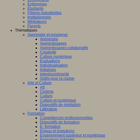
Entreprises
Etudiants
Filières industrielles
Institutionnels
Médiateurs
Parents
Thématiques
Apprendre et enseigner
Apprendre
Apprentissages
Apprentissages collaboratifs
Créativité
Culture numérique
Evaluations
Individualisation
Initiatives
Interdisciplinarité
Outils pour la classe
Arts et Culture
Art
Cinéma
Culture
Culture et numérique
Dispositifs de médiation
Littérature
Formation
Compétences professionnelles
Dispositifs de formation
E- formation
Enjeux et évolutions
Enseignement supérieur et numérique
Formations hybrides