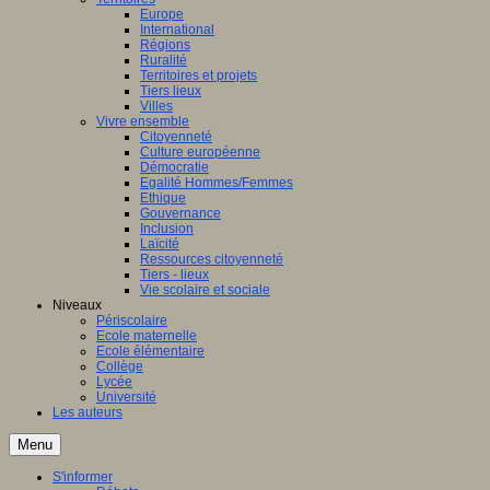
Europe
International
Régions
Ruralité
Territoires et projets
Tiers lieux
Villes
Vivre ensemble
Citoyenneté
Culture européenne
Démocratie
Egalité Hommes/Femmes
Ethique
Gouvernance
Inclusion
Laïcité
Ressources citoyenneté
Tiers - lieux
Vie scolaire et sociale
Niveaux
Périscolaire
Ecole maternelle
Ecole élémentaire
Collège
Lycée
Université
Les auteurs
Menu
S'informer