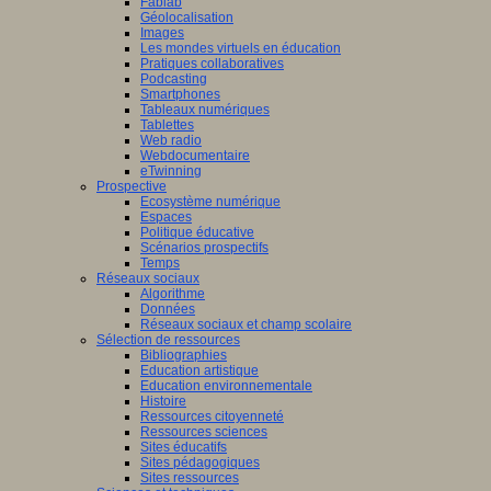
Fablab
Géolocalisation
Images
Les mondes virtuels en éducation
Pratiques collaboratives
Podcasting
Smartphones
Tableaux numériques
Tablettes
Web radio
Webdocumentaire
eTwinning
Prospective
Ecosystème numérique
Espaces
Politique éducative
Scénarios prospectifs
Temps
Réseaux sociaux
Algorithme
Données
Réseaux sociaux et champ scolaire
Sélection de ressources
Bibliographies
Education artistique
Education environnementale
Histoire
Ressources citoyenneté
Ressources sciences
Sites éducatifs
Sites pédagogiques
Sites ressources