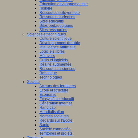
Education environnementale
Histoire
Ressources citoyenneté
Ressources sciences
Sites éducatifs
Sites pédagogiques
Sites ressources
Sciences et techniques
Culture scientifique
Développement durable
Intelligence artificielle
Logiciels libres
Métavers
Outils et logiciels
Réalité augmentée
Ressources sciences
Robotique
Technologies
Société
Acteurs des territoires
Ecole et structure
Economie
Ecosystème éducatif
Génération internet
Handicap
Mondialisation
Normes scolaires
Regards sur l’Ecole
Santé
Société connectée
Territoires et projets
Territoires