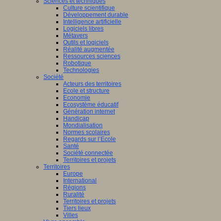
Sciences et techniques
Culture scientifique
Développement durable
Intelligence artificielle
Logiciels libres
Métavers
Outils et logiciels
Réalité augmentée
Ressources sciences
Robotique
Technologies
Société
Acteurs des territoires
Ecole et structure
Economie
Ecosystème éducatif
Génération internet
Handicap
Mondialisation
Normes scolaires
Regards sur l’Ecole
Santé
Société connectée
Territoires et projets
Territoires
Europe
International
Régions
Ruralité
Territoires et projets
Tiers lieux
Villes