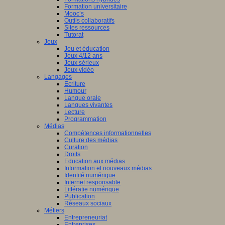
Formation universitaire
Mooc’s
Outils collaboratifs
Sites ressources
Tutorat
Jeux
Jeu et éducation
Jeux 4/12 ans
Jeux sérieux
Jeux vidéo
Langages
Ecriture
Humour
Langue orale
Langues vivantes
Lecture
Programmation
Médias
Compétences informationnelles
Culture des médias
Curation
Droits
Education aux médias
Information et nouveaux médias
Identité numérique
Internet responsable
Littératie numérique
Publication
Réseaux sociaux
Métiers
Entrepreneuriat
Entreprises