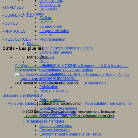
Jeux 4/12 ans
Jeux sérieux
-
ANALYSES
Jeux vidéo
Langages
-
CONFERENCES
Ecriture
Humour
-
OUTILS
Langue orale
Langues vivantes
-
PRATIQUES
Lecture
-
RESSOURCES
Programmation
Médias
Compétences informationnelles
Outils - Les plus lus
Culture des médias
Curation
Mar 25 2026
Droits
Education aux médias
Conférence internationale du CSEN : « Numérique & IA » les agents
Information et nouveaux médias
conversationnels en classe.
Identité numérique
Internet responsable
Littératie numérique
Le Conseil scientifique de l’Éducation…
En savoir plus...
Publication
Réseaux sociaux
Métiers
Souscrire à ce flux RSS
Entrepreneuriat
Mentions légales
| contact[@]anae.education |
Accessibilité : non conforme
Entreprises
Evolutions des métiers
© 2023 Educavox, Ecole, pédagogie, enseignement, formation
Métiers du numérique
Creation Sylvie CECI - Sites Internet / Référencement SEO
Orientation
Pratiques numériques
Cartes heuristiques
Classes inversées
Environnement Numérique de Travail