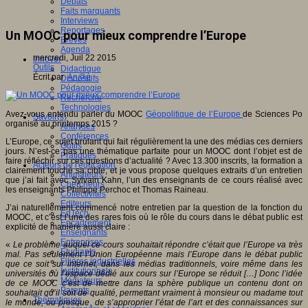
Débats
Faits marquants
Interviews
Reportages
Un MOOC pour mieux comprendre l’Europe
Brèves
Agenda
mercredi, Juil 22 2015
Innover
Outils
Didactique
Écrit par
An@é
Dispositifs
Pédagogie
Recherche
Technologies
Avez-vous entendu parler du MOOC
Géopolitique de l’Europe
de Sciences Po
Savoir(s)
organisé au printemps 2015 ?
Analyses
Conférences
L’Europe, ce sujet brûlant qui fait régulièrement la une des médias ces derniers
Outils
jours. N’est-ce pas une thématique parfaite pour un MOOC dont l’objet est de
Pratiques
faire réfléchir sur ces questions d’actualité ? Avec 13.300 inscrits, la formation a
Acteurs de l'éducation
clairement touché sa cible, et je vous propose quelques extraits d’un entretien
Animateurs
que j’ai fait avec Sylvain Kahn, l’un des enseignants de ce cours réalisé avec
Chercheurs
les enseignants Philippe Perchoc et Thomas Raineau.
Collectivités
Editeurs
J’ai naturellement commencé notre entretien par la question de la fonction du
EdTech
MOOC, et c’est l’une des rares fois où le rôle du cours dans le débat public est
Encadrement
explicité de manière aussi claire :
Enseignants
Entreprises
«
Le problème auquel ce cours souhaitait répondre c’était que l’Europe va très
Etudiants
mal. Pas seulement l’Union Européenne mais l’Europe dans le débat public
Filières industrielles
que ce soit sur internet, dans les médias traditionnels, voire même dans les
Institutionnels
universités où l’espace dédié aux cours sur l’Europe se réduit […] Donc l’idée
Médiateurs
de ce MOOC c’est de mettre dans la sphère publique un contenu dont on
Parents
souhaitait qu’il soit de qualité, permettant vraiment à monsieur ou madame tout
Thématiques
le monde, ou presque, de s’approprier l’état de l’art et des connaissances sur