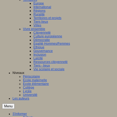
Europe
International
Régions
Ruralité
Territoires et projets
Tiers lieux
Villes
Vivre ensemble
Citoyenneté
Culture européenne
Démocratie
Egalité Hommes/Femmes
Ethique
Gouvernance
Inclusion
Laïcité
Ressources citoyenneté
Tiers - lieux
Vie scolaire et sociale
Niveaux
Périscolaire
Ecole maternelle
Ecole élémentaire
Collège
Lycée
Université
Les auteurs
Menu
S'informer