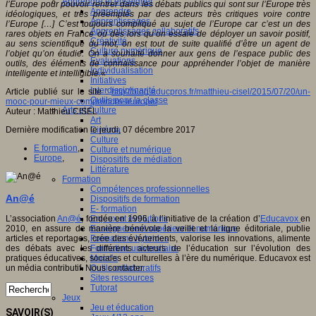
Apprendre et enseigner
l’Europe pour pouvoir rentrer dans les débats publics qui sont sur l’Europe très
Apprendre
idéologiques, et très préemptés par des acteurs très critiques voire contre
Apprentissages
l’Europe […] C’est toujours compliqué au sujet de l’Europe car c’est un des
Apprentissages collaboratifs
rares objets en France où dès lors qu’on essaie de déployer un savoir positif,
Créativité
au sens scientifique du mot, on est tout de suite qualifié d’être un agent de
Culture numérique
l’objet qu’on étudie. On a souhaité donner aux gens de l’espace public des
Evaluations
outils, des éléments de connaissance pour appréhender l’objet de manière
Individualisation
intelligente et intelligible.
«
Initiatives
Interdisciplinarité
Article publié sur le site :
http://blog.educpros.fr/matthieu-cisel/2015/07/20/un-
Outils pour la classe
mooc-pour-mieux-comprendre-leurope/
Arts et Culture
Auteur : Matthieu CISEL
Art
Dernière modification le jeudi, 07 décembre 2017
Cinéma
Culture
E formation
,
Culture et numérique
Europe
,
Dispositifs de médiation
Littérature
Formation
Compétences professionnelles
An@é
Dispositifs de formation
E- formation
L’association
An@é
, fondée en 1996, à l’initiative de la création d’
Educavox
en
Enjeux et évolutions
2010, en assure de manière bénévole la veille et la ligne éditoriale, publie
Enseignement supérieur et numérique
articles et reportages, crée des événements, valorise les innovations, alimente
Formations hybrides
des débats avec les différents acteurs de l’éducation sur l’évolution des
Formation universitaire
pratiques éducatives, sociales et culturelles à l’ère du numérique. Educavox est
Mooc’s
un média contributif. Nous contacter.
Outils collaboratifs
Sites ressources
Tutorat
Jeux
Jeu et éducation
SAVOIR(S)