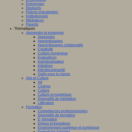
Entreprises
Etudiants
Filières industrielles
Institutionnels
Médiateurs
Parents
Thématiques
Apprendre et enseigner
Apprendre
Apprentissages
Apprentissages collaboratifs
Créativité
Culture numérique
Evaluations
Individualisation
Initiatives
Interdisciplinarité
Outils pour la classe
Arts et Culture
Art
Cinéma
Culture
Culture et numérique
Dispositifs de médiation
Littérature
Formation
Compétences professionnelles
Dispositifs de formation
E- formation
Enjeux et évolutions
Enseignement supérieur et numérique
Formations hybrides