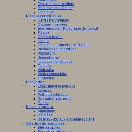
Evolutions des métiers
Métiers du numérique
Orientation
Pratiques numériques
Cartes heuristiques
Classes inversées
Environnement Numérique de Travail
Fablab
Géolocalisation
Images
Les mondes virtuels en éducation
Pratiques collaboratives
Podcasting
Smartphones
Tableaux numériques
Tablettes
Web radio
Webdocumentaire
eTwinning
Prospective
Ecosystème numérique
Espaces
Politique éducative
Scénarios prospectifs
Temps
Réseaux sociaux
Algorithme
Données
Réseaux sociaux et champ scolaire
Sélection de ressources
Bibliographies
Education artistique