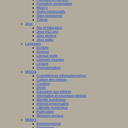
Formation universitaire
Mooc’s
Outils collaboratifs
Sites ressources
Tutorat
Jeux
Jeu et éducation
Jeux 4/12 ans
Jeux sérieux
Jeux vidéo
Langages
Ecriture
Humour
Langue orale
Langues vivantes
Lecture
Programmation
Médias
Compétences informationnelles
Culture des médias
Curation
Droits
Education aux médias
Information et nouveaux médias
Identité numérique
Internet responsable
Littératie numérique
Publication
Réseaux sociaux
Métiers
Entrepreneuriat
Entreprises