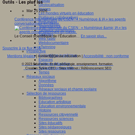
Fablab
Outils - Les plus lus
Géolocalisation
Images
Mar 25 2026
Les mondes virtuels en éducation
Pratiques collaboratives
Conférence internationale du CSEN : « Numérique & IA » les agents
Podcasting
conversationnels en classe.
Smartphones
Tableaux numériques
Tablettes
Le Conseil scientifique de l’Éducation…
En savoir plus...
Web radio
Webdocumentaire
eTwinning
Souscrire à ce flux RSS
Prospective
Ecosystème numérique
Mentions légales
| contact[@]anae.education |
Accessibilité : non conforme
Espaces
Politique éducative
© 2023 Educavox, Ecole, pédagogie, enseignement, formation
Scénarios prospectifs
Creation Sylvie CECI - Sites Internet / Référencement SEO
Temps
Réseaux sociaux
Algorithme
Données
Réseaux sociaux et champ scolaire
Sélection de ressources
Bibliographies
Education artistique
Education environnementale
Histoire
Ressources citoyenneté
Ressources sciences
Sites éducatifs
Sites pédagogiques
Sites ressources