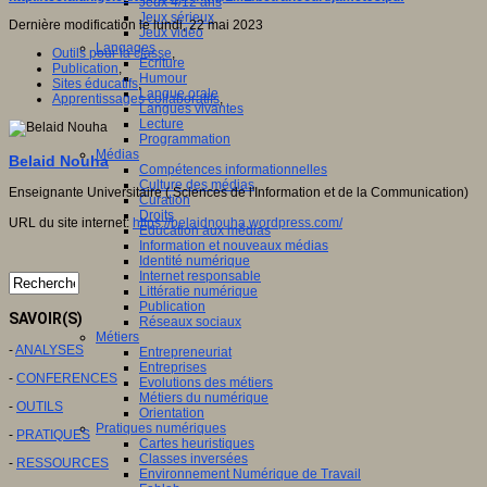
Jeux 4/12 ans
Jeux sérieux
Dernière modification le lundi, 22 mai 2023
Jeux vidéo
Langages
Outils pour la classe
,
Ecriture
Publication
,
Humour
Sites éducatifs
,
Langue orale
Apprentissages collaboratifs
,
Langues vivantes
Lecture
Programmation
Médias
Belaid Nouha
Compétences informationnelles
Culture des médias
Enseignante Universitaire ( Sciences de l'Information et de la Communication)
Curation
Droits
URL du site internet:
https://belaidnouha.wordpress.com/
Education aux médias
Information et nouveaux médias
Identité numérique
Internet responsable
Littératie numérique
Publication
SAVOIR(S)
Réseaux sociaux
Métiers
-
ANALYSES
Entrepreneuriat
Entreprises
-
CONFERENCES
Evolutions des métiers
Métiers du numérique
-
OUTILS
Orientation
Pratiques numériques
-
PRATIQUES
Cartes heuristiques
Classes inversées
-
RESSOURCES
Environnement Numérique de Travail