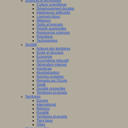
Sciences et techniques
Culture scientifique
Développement durable
Intelligence artificielle
Logiciels libres
Métavers
Outils et logiciels
Réalité augmentée
Ressources sciences
Robotique
Technologies
Société
Acteurs des territoires
Ecole et structure
Economie
Ecosystème éducatif
Génération internet
Handicap
Mondialisation
Normes scolaires
Regards sur l’Ecole
Santé
Société connectée
Territoires et projets
Territoires
Europe
International
Régions
Ruralité
Territoires et projets
Tiers lieux
Villes