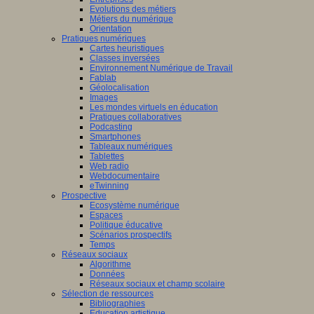
Evolutions des métiers
Métiers du numérique
Orientation
Pratiques numériques
Cartes heuristiques
Classes inversées
Environnement Numérique de Travail
Fablab
Géolocalisation
Images
Les mondes virtuels en éducation
Pratiques collaboratives
Podcasting
Smartphones
Tableaux numériques
Tablettes
Web radio
Webdocumentaire
eTwinning
Prospective
Ecosystème numérique
Espaces
Politique éducative
Scénarios prospectifs
Temps
Réseaux sociaux
Algorithme
Données
Réseaux sociaux et champ scolaire
Sélection de ressources
Bibliographies
Education artistique