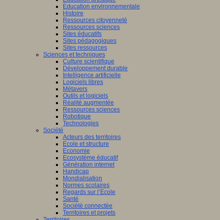
Education environnementale
Histoire
Ressources citoyenneté
Ressources sciences
Sites éducatifs
Sites pédagogiques
Sites ressources
Sciences et techniques
Culture scientifique
Développement durable
Intelligence artificielle
Logiciels libres
Métavers
Outils et logiciels
Réalité augmentée
Ressources sciences
Robotique
Technologies
Société
Acteurs des territoires
Ecole et structure
Economie
Ecosystème éducatif
Génération internet
Handicap
Mondialisation
Normes scolaires
Regards sur l’Ecole
Santé
Société connectée
Territoires et projets
Territoires