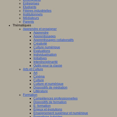
Entreprises
Etudiants
Filières industrielles
Institutionnels
Médiateurs
Parents
Thématiques
Apprendre et enseigner
Apprendre
Apprentissages
Apprentissages collaboratifs
Créativité
Culture numérique
Evaluations
Individualisation
Initiatives
Interdisciplinarité
Outils pour la classe
Arts et Culture
Art
Cinéma
Culture
Culture et numérique
Dispositifs de médiation
Littérature
Formation
Compétences professionnelles
Dispositifs de formation
E- formation
Enjeux et évolutions
Enseignement supérieur et numérique
Formations hybrides