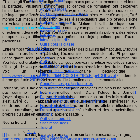
Apprendre et enseigner
Et s’il s’agit d’un cours en ligne, les apprenants peuvent commenter la vidéo et
Apprendre
la partager. Plusieurs plateformes et centres de formation ont découvert
Apprentissages
l’importance de la vidéo comme moyen d’explication de données et outil
Apprentissages collaboratifs
pédagogique efficace qui sert à mémoriser ces données. A titre d’exemple, TV 5
Créativité
monde qui met à la disposition de ses téléspectateurs une bibliothèque riche
Culture numérique
de vidéos pour apprendre la langue de Molière. Il suffit de cliquer sur :
Evaluations
http://enseigner.tv5monde.com
.
D’autres y compris les enseignants ont crée
Individualisation
directement des web TV sur YouTube à travers lesquels ils publient des vidéos
Initiatives
d’apprentissage filmées par eux même ou déjà publiées par d’autres
Interdisciplinarité
personnes.
Outils pour la classe
Arts et Culture
Entre temps, YouTube vous permet de créer des playlists thématiques. Et tout le
Art
monde en profite : le pâtissier, l’économiste, le médecien.etc. Et pourquoi
Cinéma
l’enseignant n’en profite pas pour meubler son cours ? L’inscription sur
Culture
YouTube est gratuite et rentable car vous pouvez monétiser vos vidéos surtout
Culture et numérique
s’il s’agit de vos propres vidéos et dont vous bénéficiez des droits d’auteur.
Dispositifs de médiation
Voici un exemple de chaine pédagogique :
Littérature
https://www.youtube.com/channel/UCObG1H-Y9CcBgpr4DGDw7bQ
dont le
Formation
thème générale est les sciences de l’information et de la communication.
Compétences professionnelles
Pour finir, YouTube est un outil efficace pour enseigner mais nous ne pouvons
Dispositifs de formation
pas confirmer qu’il est le meilleur outil. Dans l’étude Eric Jamet
[1]
E- formation
(psychologue) qui portait sur les formats de mémorisation des informations, il
Enjeux et évolutions
s’est avéré qu’il « apparaît de plus en plus pertinent de s’intéresser aux
Enseignement supérieur et numérique
conditions d’efficacité des médias en fonction de leurs attributs (illustrations,
Formations hybrides
textes, narrations, animations), de la tâche à réaliser et des caractéristiques
Formation universitaire
propres du sujet en situation d’apprentissage ».
Mooc’s
Outils collaboratifs
Nouha Belaid
Sites ressources
Tutorat
Jeux
[1]
« L’influence des formats de présentation sur la mémorisation »[en ligne],
Jeu et éducation
http://tecfa.unige.ch/tecfa/teaching/LME/betrancourt/jamet98.pdf