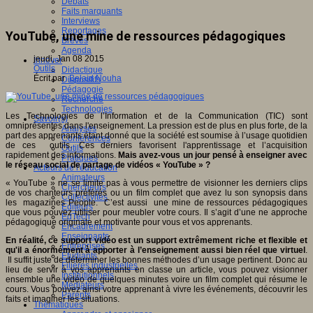
Débats
Faits marquants
Interviews
Reportages
YouTube, une mine de ressources pédagogiques
Brèves
Agenda
jeudi, Jan 08 2015
Innover
Outils
Didactique
Écrit par
Belaid Nouha
Dispositifs
Pédagogie
Recherche
Technologies
Les Technologies de l’Information et de la Communication (TIC) sont
Savoir(s)
omniprésentes dans l'enseignement. La pression est de plus en plus forte, de la
Analyses
part des apprenants étant donné que la société est soumise à l’usage quotidien
Conférences
de ces outils. Ces derniers favorisent l'apprentissage et l’acquisition
Outils
rapidement des informations.
Mais avez-vous un jour pensé à enseigner avec
Pratiques
le réseau social de partage de vidéos « YouTube » ?
Acteurs de l'éducation
Animateurs
« YouTube » ne se limite pas à vous permettre de visionner les derniers clips
Chercheurs
de vos chanteurs préférés ou un film complet que avez lu son synopsis dans
Collectivités
les magazines People. C’est aussi une mine de ressources pédagogiques
Editeurs
que vous pouvez utiliser pour meubler votre cours. Il s’agit d’une ne approche
EdTech
pédagogique originale et motivante pour vous et vos apprenants.
Encadrement
Enseignants
En réalité, ce support vidéo est un support extrêmement riche et flexible et
Entreprises
qu'il a énormément à apporter à l’enseignement aussi bien réel que virtuel
.
Etudiants
Il suffit juste de déterminer les bonnes méthodes d’un usage pertinent. Donc au
Filières industrielles
lieu de servir à vos apprenants en classe un article, vous pouvez visionner
Institutionnels
ensemble une vidéo de quelques minutes voire un film complet qui résume le
Médiateurs
cours. Vous pouvez ainsi votre apprenant à vivre les événements, découvrir les
Parents
faits et imaginer les situations.
Thématiques