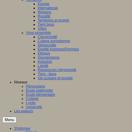
Europe
International
Régions
Ruralité
Territoires et projets
Tiers lieux
Villes
Vivre ensemble
Citoyenneté
Culture européenne
Démocratie
Egalité Hommes/Femmes
Ethique
Gouvernance
Inclusion
Laïcité
Ressources citoyenneté
Tiers - lieux
Vie scolaire et sociale
Niveaux
Périscolaire
Ecole maternelle
Ecole élémentaire
Collège
Lycée
Université
Les auteurs
Menu
S'informer