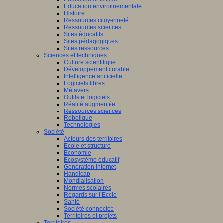
Education environnementale
Histoire
Ressources citoyenneté
Ressources sciences
Sites éducatifs
Sites pédagogiques
Sites ressources
Sciences et techniques
Culture scientifique
Développement durable
Intelligence artificielle
Logiciels libres
Métavers
Outils et logiciels
Réalité augmentée
Ressources sciences
Robotique
Technologies
Société
Acteurs des territoires
Ecole et structure
Economie
Ecosystème éducatif
Génération internet
Handicap
Mondialisation
Normes scolaires
Regards sur l’Ecole
Santé
Société connectée
Territoires et projets
Territoires