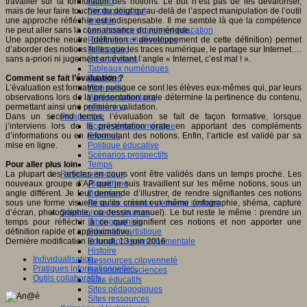
travailler sur la formulation des notions.
Le but n’est pas de les dévaloriser,
Fablab
mais de leur faire toucher du doigt qu
‘au-delà de l’aspect manipulation de l’outil
Géolocalisation
une approche réfléchie est indispensable
.
Il me semble là que la
compétence
Images
n
e peut aller sans la
connaissance
du numérique.
Les mondes virtuels en éducation
Une approche neutre (définition + développement de cette définition) permet
Pratiques collaboratives
d’aborder des notions telles que les traces numérique, le partage sur Internet….
Podcasting
sans a-priori ni jugement en évitant l’angle « Internet, c’est mal ! ».
Smartphones
Tableaux numériques
Comment se fait l’évaluation ?
Tablettes
L’évaluation est formatrice puisque ce sont les élèves eux-mêmes qui, par leurs
Web radio
observations lors de la présentation orale détermine la pertinence du contenu,
Webdocumentaire
permettant ainsi une première validation.
eTwinning
Dans un second temps, l’évaluation se fait de façon formative, lorsque
Prospective
j’interviens lors de la présentation orale en apportant des compléments
Ecosystème numérique
d’informations ou en reformulant des notions. Enfin, l’article est validé par sa
Espaces
mise en ligne.
Politique éducative
Scénarios prospectifs
Pour aller plus loin
Temps
La plupart des articles en cours vont être validés dans un temps proche. Les
Réseaux sociaux
nouveaux groupe d’AP que je suis travaillent sur le
s
même notions, sous un
Algorithme
angle différent. Je leur demande d’
illustrer, de rendre signifiantes
ces notions
Données
sous
une
forme
visuelle
qu’ils créent eux-même (infographie, shéma, capture
Réseaux sociaux et champ scolaire
d’écran, photographie, ou dessin manuel).
Le but reste le même : prendre un
Sélection de ressources
temps pour réfléchir à ce que signifient ces notions et non apporter une
Bibliographies
définition rapide et approximative.
Education artistique
Dernière modification le lundi, 13 juin 2016
Education environnementale
Histoire
Individualisation
,
Ressources citoyenneté
Pratiques informationnelles
,
Ressources sciences
Outils collaboratifs
,
Sites éducatifs
Sites pédagogiques
Sites ressources