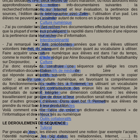
ont,
au début
des TPE
,
deux heures de cours marathon, où nous abordons et/ou
Apprendre et enseigner
approfondissons les notions
info-
documentaires suivantes : la
Apprendre
recherche
d’informations
sur Internet
et leur évaluation
, la pertinence des
Apprentissages
sources,
l’
édition d’une bibliographie avec Zotero,
l’
utilisation d’un pad. Les
Apprentissages collaboratifs
élèves ne peuvent pas assimiler autant de notions en si peu de temps
Créativité
Culture numérique
- J’ai pu constater lors des recherches documentaires effectuées par les élèves
Evaluations
que la plupart d’entre eux privilégient la rapidité dans l’obtention d’une réponse
Individualisation
à la pertinence dans leur recherche d’information.
Initiatives
Interdisciplinarité
- J’ai remarqué lors des précédentes années que si les élèves utilisent
Outils pour la classe
volontiers Internet, ils manquent de précision quant au vocabulaire à utiliser.
Arts et Culture
Faire acquérir une culture numérique aux élèves est dans l’air du temps,
Art
comme le montre cet
article
rédigé par Aline Bousquet et Nathalie Nallathamby
Cinéma
sur Docpourdoc.
Culture
J’ai donc essayé
de
construire une sé
que
nce qui
allège les cours
Culture et numérique
d’information-documentation de 1ère et
Dispositifs de médiation
qui
réponde
aux
objectifs
suivants
:
utiliser « intelligemment » le copier
Littérature
coller
;
acquérir une culture numériq
ue, en
favorisant la compréhension
Formation
du
fonctionnement des outils liés à l’internet, en utilisant un vocabulaire
Compétences professionnelles
adéquat et en prenant connaissance
des enjeux liés au numérique. Je
Dispositifs de formation
souhaitais de surcroît intégrer une dimension collaborative : les élèves
E- formation
travailleraient par groupe de deux et leur production serait relue et améliorée
Enjeux et évolutions
par d’autres groupes d’élèves. Dans quel but ? Permettre aux élèves de
Enseignement supérieur et numérique
prendre du recul face à leur production.
Formations hybrides
Voilà comment est née l’idée de créer un dictionnaire « raisonné » de
Formation universitaire
l’informatique et des enjeux liés au numérique
Mooc’s
Outils collaboratifs
LE DEROULEMENT DE SEQUENCE
Sites ressources
Tutorat
Par groupe de deux, les élèves choisissent une notion (par exemple l’acopie,
Jeux
l’identité numérique, les big datas, les métadonnées, Internet, ……). Ils
Jeu et éducation