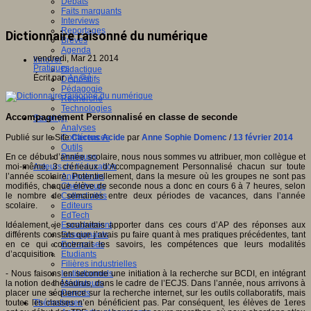
Débats
Faits marquants
Interviews
Reportages
Dictionnaire raisonné du numérique
Brèves
Agenda
vendredi, Mar 21 2014
Innover
Pratiques
Didactique
Écrit par
An@é
Dispositifs
Pédagogie
Recherche
Technologies
Accompagnement Personnalisé en classe de seconde
Savoir(s)
Analyses
Publié sur le Site
Cactus Acide
par
Anne Sophie Domenc
/
13 février 2014
Conférences
Outils
En ce début d’année scolaire, nous nous sommes vu attribuer, mon collègue et
Pratiques
moi-même, 3 créneaux d’Accompagnement Personnalisé chacun sur toute
Acteurs de l'éducation
l’année scolaire. Potentiellement, dans la mesure où les groupes ne sont pas
Animateurs
modifiés, chaque élève de seconde nous a donc en cours 6 à 7 heures, selon
Chercheurs
le nombre de semaines entre deux périodes de vacances, dans l’année
Collectivités
scolaire.
Editeurs
EdTech
Idéalement, je souhaitais apporter dans ces cours d’AP des réponses aux
Encadrement
différents constats que j’avais pu faire quant à mes pratiques précédentes, tant
Enseignants
en ce qui concernait les savoirs, les compétences que le
ur
s modalités
Entreprises
d’acquisitio
n.
Etudiants
Filières industrielles
- Nous faisons en seconde une initiation à la recherche sur BCDI, en intégrant
Institutionnels
la notion de thésaurus, dans le cadre de l’ECJS. Dans l’année, nous arrivons à
Médiateurs
placer une séquence sur la recherche internet, sur les outils collaboratifs, mais
Parents
toutes les classes n’en bénéficient pas. Par conséquent, les élèves de 1eres
Thématiques