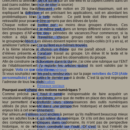
cherchent la définition de ce terme sur un site web et la copient collent dans un
Jeux 4/12 ans
pad (sans oublier, bien sûr de citer la source)
Jeux sérieux
En second lieu ils
dé
finiss
e
nt cette notion en 20 lignes maximum, soit en
Jeux vidéo
expliquant la définition et en précisant les applications,
soit
en abordant les
Langages
problématiques liées à cette notion . Ce petit texte doit être entièrement
Ecriture
retravaillé
pour pouvoir être compris par des élèves de lycée.
Humour
Chaque notion est traitée par
au moins deux groupes d’élèves.
Ces
Langue orale
binômes
travaillent sur le même pad, dans un temps différent
selon la rotation
Langues vivantes
des groupes d’AP entre deux périodes de vacances
.
Pour commencer
,
si la
Lecture
notion a déjà été travaillée,
chaque groupe doit relire ce qu’à fait
Programmation
l
e
groupe
précédent. Les élèves doivent r
epérer les copié
s-
collé
s
(s’il y en a), et
Médias
améliorer l’article avec ce qu’il
ont eux-mêmes
trouvés.
Compétences informationnelles
A la 6ème séance, je choisis un thème qui me paraît abouti . Le binôme
Culture des médias
d’élèves présent
e,
à l’oral,
son travail au groupe. Un élève lit le texte et le
Curation
second reporte directement sur le pad les observations du groupe.
Droits
A
fin de construire ce dictionnaire dans la durée, j’ai
crée une rubrique sur l’ENT
Education aux médias
de l’établissement et j’y reporte les articles quand ils sont validés par le
Information et nouveaux médias
groupe.
Voila ce que cela donne.
Identité numérique
Si vous souhaitez voir les pads, rendez vous sur la page
netvibes du CDI (Aide
Internet responsable
personnalisée) e
t regardez le dernier pavé à droite. C’est là qu’est regroupée
Littératie numérique
l’adresse de tous les pads.
Publication
Réseaux sociaux
Pourquoi avoir choisi des notions numériques ?
Métiers
Comme précisé plus haut il semble indispensable
de
faire acquérir un
Entrepreneuriat
vocabulaire adéquat aux élèves,
ainsi que de mettre en place des situatio
n
s qui
Entreprises
leur permettent d’approfondir leurs connaissances d
es outils numériques
Evolutions des métiers
utilisés (le plus souvent dans une perspective historique) et
de
réfléchir aux
Métiers du numérique
enjeux liés à ce
t environnement
.
Orientation
Par ailleurs, les élèves sont enclins à penser qu’ils maîtrisent beaucoup mieux
Pratiques numériques
que les adultes tout ce qui relève du numérique. Or s’ils ont des savo
ir
-
faire et
Cartes heuristiques
des compétences empiriques
dans ce
domaine, ils n’ont pas de perspective
Classes inversées
historique, ni
de
réflexion
construite
sur l’outil.
Or c’est là tout l’intérêt de
Environnement Numérique de Travail