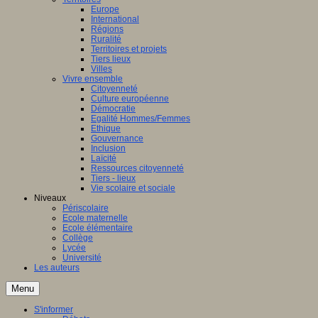
Europe
International
Régions
Ruralité
Territoires et projets
Tiers lieux
Villes
Vivre ensemble
Citoyenneté
Culture européenne
Démocratie
Egalité Hommes/Femmes
Ethique
Gouvernance
Inclusion
Laïcité
Ressources citoyenneté
Tiers - lieux
Vie scolaire et sociale
Niveaux
Périscolaire
Ecole maternelle
Ecole élémentaire
Collège
Lycée
Université
Les auteurs
Menu
S'informer