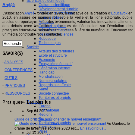
Sciences et techniques
An@é
Culture scientifique
Développement durable
L’association
An@é
, fondée en 1996, à l’initiative de la création d’
Educavox
en
Intelligence artificielle
2010, en assure de manière bénévole la veille et la ligne éditoriale, publie
Logiciels libres
articles et reportages, crée des événements, valorise les innovations, alimente
Métavers
des débats avec les différents acteurs de l’éducation sur l’évolution des
Outils et logiciels
pratiques éducatives, sociales et culturelles à l’ère du numérique. Educavox est
Réalité augmentée
un média contributif. Nous contacter.
Ressources sciences
Robotique
Technologies
Société
Acteurs des territoires
SAVOIR(S)
Ecole et structure
Economie
-
ANALYSES
Ecosystème éducatif
Génération internet
-
CONFERENCES
Handicap
Mondialisation
-
OUTILS
Normes scolaires
Regards sur l’Ecole
-
PRATIQUES
Santé
-
RESSOURCES
Société connectée
Territoires et projets
Territoires
Pratiques - Les plus lus
Europe
International
Sep 04 2023
Régions
Ruralité
Guide de pratique pour orienter le nouvel enseignant
Territoires et projets
Au Québec, le
Tiers lieux
drame de la rentrée scolaire 2023 est…
En savoir plus...
Villes
Jul 15 2024