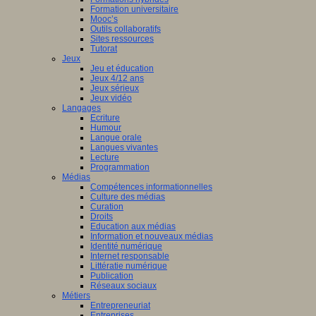
Formation universitaire
Mooc’s
Outils collaboratifs
Sites ressources
Tutorat
Jeux
Jeu et éducation
Jeux 4/12 ans
Jeux sérieux
Jeux vidéo
Langages
Ecriture
Humour
Langue orale
Langues vivantes
Lecture
Programmation
Médias
Compétences informationnelles
Culture des médias
Curation
Droits
Education aux médias
Information et nouveaux médias
Identité numérique
Internet responsable
Littératie numérique
Publication
Réseaux sociaux
Métiers
Entrepreneuriat
Entreprises