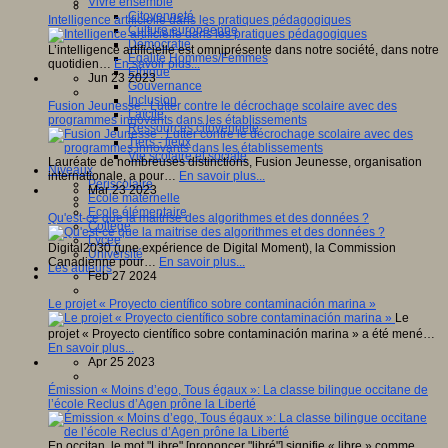
Vivre ensemble
Citoyenneté
Intelligence artificielle dans les pratiques pédagogiques
Culture européenne
Démocratie
L’intelligence artificielle est omniprésente dans notre société, dans notre
Egalité Hommes/Femmes
quotidien…
En savoir plus...
Ethique
Jun 23 2023
Gouvernance
Inclusion
Fusion Jeunesse : Lutter contre le décrochage scolaire avec des
Laïcité
programmes innovants dans les établissements
Ressources citoyenneté
Tiers - lieux
Vie scolaire et sociale
Lauréate de nombreuses distinctions, Fusion Jeunesse, organisation
Niveaux
internationale, a pour…
En savoir plus...
Périscolaire
Mar 23 2023
Ecole maternelle
Ecole élémentaire
Qu'est-ce que la maitrise des algorithmes et des données ?
Collège
Lycée
Digital2030 (une expérience de Digital Moment), la Commission
Université
Canadienne pour…
En savoir plus...
Les auteurs
Feb 27 2024
Le projet « Proyecto científico sobre contaminación marina »
Le
projet « Proyecto científico sobre contaminación marina » a été mené…
En savoir plus...
Apr 25 2023
Émission « Moins d’ego, Tous égaux »: La classe bilingue occitane de
l’école Reclus d’Agen prône la Liberté
En occitan, le mot "Libre" [prononcer "libré"] signifie « libre » comme…