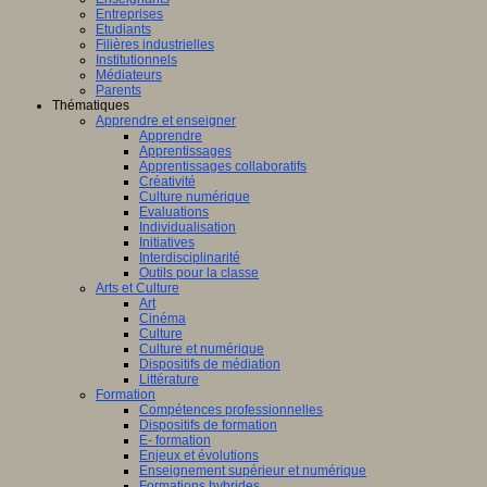
Entreprises
Etudiants
Filières industrielles
Institutionnels
Médiateurs
Parents
Thématiques
Apprendre et enseigner
Apprendre
Apprentissages
Apprentissages collaboratifs
Créativité
Culture numérique
Evaluations
Individualisation
Initiatives
Interdisciplinarité
Outils pour la classe
Arts et Culture
Art
Cinéma
Culture
Culture et numérique
Dispositifs de médiation
Littérature
Formation
Compétences professionnelles
Dispositifs de formation
E- formation
Enjeux et évolutions
Enseignement supérieur et numérique
Formations hybrides