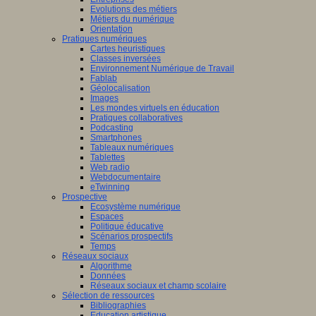
Evolutions des métiers
Métiers du numérique
Orientation
Pratiques numériques
Cartes heuristiques
Classes inversées
Environnement Numérique de Travail
Fablab
Géolocalisation
Images
Les mondes virtuels en éducation
Pratiques collaboratives
Podcasting
Smartphones
Tableaux numériques
Tablettes
Web radio
Webdocumentaire
eTwinning
Prospective
Ecosystème numérique
Espaces
Politique éducative
Scénarios prospectifs
Temps
Réseaux sociaux
Algorithme
Données
Réseaux sociaux et champ scolaire
Sélection de ressources
Bibliographies
Education artistique