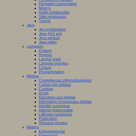
Formation universitaire
Mooc’s
Outils collaboratifs
Sites ressources
Tutorat
Jeux
Jeu et éducation
Jeux 4/12 ans
Jeux sérieux
Jeux vidéo
Langages
Ecriture
Humour
Langue orale
Langues vivantes
Lecture
Programmation
Médias
Compétences informationnelles
Culture des médias
Curation
Droits
Education aux médias
Information et nouveaux médias
Identité numérique
Internet responsable
Littératie numérique
Publication
Réseaux sociaux
Métiers
Entrepreneuriat
Entreprises