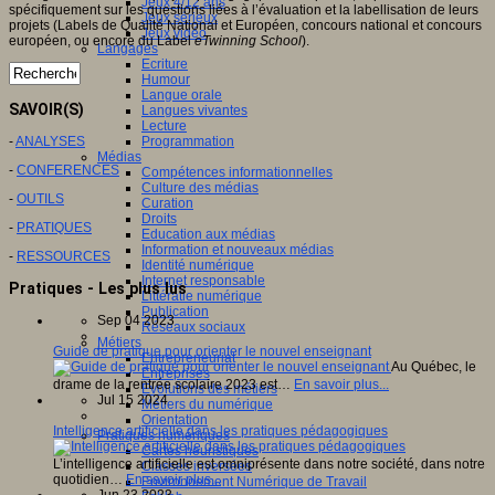
Jeux 4/12 ans
spécifiquement sur les questions liées à l’évaluation et la labellisation de leurs
Jeux sérieux
projets (Labels de Qualité National et Européen, concours national et concours
Jeux vidéo
européen, ou encore du Label
eTwinning School
).
Langages
Ecriture
Humour
Langue orale
SAVOIR(S)
Langues vivantes
Lecture
Programmation
-
ANALYSES
Médias
-
CONFERENCES
Compétences informationnelles
Culture des médias
-
OUTILS
Curation
Droits
-
PRATIQUES
Education aux médias
Information et nouveaux médias
-
RESSOURCES
Identité numérique
Internet responsable
Pratiques - Les plus lus
Littératie numérique
Publication
Sep 04 2023
Réseaux sociaux
Métiers
Guide de pratique pour orienter le nouvel enseignant
Entrepreneuriat
Au Québec, le
Entreprises
drame de la rentrée scolaire 2023 est…
En savoir plus...
Evolutions des métiers
Jul 15 2024
Métiers du numérique
Orientation
Intelligence artificielle dans les pratiques pédagogiques
Pratiques numériques
Cartes heuristiques
L’intelligence artificielle est omniprésente dans notre société, dans notre
Classes inversées
quotidien…
En savoir plus...
Environnement Numérique de Travail