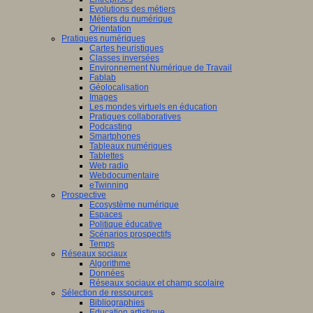
Evolutions des métiers
Métiers du numérique
Orientation
Pratiques numériques
Cartes heuristiques
Classes inversées
Environnement Numérique de Travail
Fablab
Géolocalisation
Images
Les mondes virtuels en éducation
Pratiques collaboratives
Podcasting
Smartphones
Tableaux numériques
Tablettes
Web radio
Webdocumentaire
eTwinning
Prospective
Ecosystème numérique
Espaces
Politique éducative
Scénarios prospectifs
Temps
Réseaux sociaux
Algorithme
Données
Réseaux sociaux et champ scolaire
Sélection de ressources
Bibliographies
Education artistique