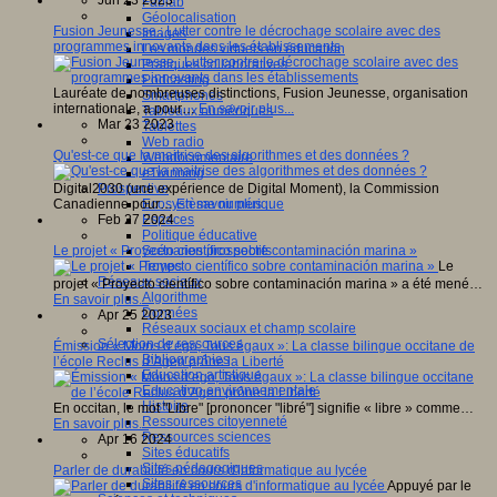
Jun 23 2023
Fablab
Géolocalisation
Fusion Jeunesse : Lutter contre le décrochage scolaire avec des
Images
programmes innovants dans les établissements
Les mondes virtuels en éducation
Pratiques collaboratives
Podcasting
Lauréate de nombreuses distinctions, Fusion Jeunesse, organisation
Smartphones
internationale, a pour…
En savoir plus...
Tableaux numériques
Mar 23 2023
Tablettes
Web radio
Qu'est-ce que la maitrise des algorithmes et des données ?
Webdocumentaire
eTwinning
Prospective
Digital2030 (une expérience de Digital Moment), la Commission
Ecosystème numérique
Canadienne pour…
En savoir plus...
Espaces
Feb 27 2024
Politique éducative
Scénarios prospectifs
Le projet « Proyecto científico sobre contaminación marina »
Temps
Le
Réseaux sociaux
projet « Proyecto científico sobre contaminación marina » a été mené…
Algorithme
En savoir plus...
Données
Apr 25 2023
Réseaux sociaux et champ scolaire
Sélection de ressources
Émission « Moins d’ego, Tous égaux »: La classe bilingue occitane de
Bibliographies
l’école Reclus d’Agen prône la Liberté
Education artistique
Education environnementale
Histoire
En occitan, le mot "Libre" [prononcer "libré"] signifie « libre » comme…
Ressources citoyenneté
En savoir plus...
Ressources sciences
Apr 16 2024
Sites éducatifs
Sites pédagogiques
Parler de durabilité en cours d'informatique au lycée
Sites ressources
Appuyé par le