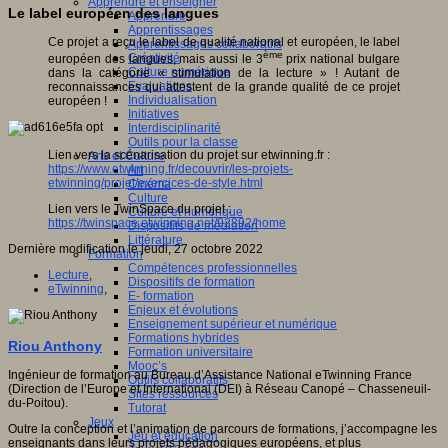
Apprendre et enseigner
Le label européen des langues
Apprendre
Apprentissages
Ce projet a reçu le label de qualité national et européen, le label
Apprentissages collaboratifs
ème
Créativité
européen des langues, mais aussi le 3
prix national bulgare
Culture numérique
dans la catégorie « stimulation de la lecture » ! Autant de
Evaluations
reconnaissances qui attestent de la grande qualité de ce projet
Individualisation
européen !
Initiatives
Interdisciplinarité
Outils pour la classe
Lien vers la scénarisation du projet sur etwinning.fr :
Arts et Culture
https://www.etwinning.fr/decouvrir/les-projets-
Art
etwinning/projet/exercices-de-style.html
Cinéma
Culture
Lien vers le TwinSpace du projet :
Culture et numérique
https://twinspace.etwinning.net/92892/home
Dispositifs de médiation
Littérature
Dernière modification le jeudi, 27 octobre 2022
Formation
Compétences professionnelles
Lecture
,
Dispositifs de formation
eTwinning
,
E- formation
Enjeux et évolutions
Enseignement supérieur et numérique
Formations hybrides
Riou Anthony
Formation universitaire
Mooc’s
Ingénieur de formation au Bureau d’Assistance National eTwinning France
Outils collaboratifs
(Direction de l’Europe et International (DEI) à Réseau Canopé – Chasseneuil-
Sites ressources
du-Poitou).
Tutorat
Jeux
Outre la conception et l’animation de parcours de formations, j’accompagne les
Jeu et éducation
enseignants dans leurs projets pédagogiques européens, et plus