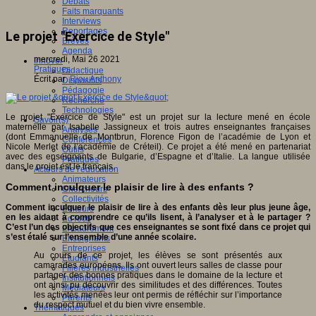
Débats
Faits marquants
Interviews
Reportages
Le projet "Exercice de Style"
Brèves
Agenda
mercredi, Mai 26 2021
Innover
Pratiques
Didactique
Écrit par
Riou Anthony
Dispositifs
Pédagogie
Recherche
Technologies
Le projet "Exercice de Style" est un projet sur la lecture mené en école
Savoir(s)
maternelle par Isabelle Jassigneux et trois autres enseignantes françaises
Analyses
(dont Emmanuelle de Montbrun, Florence Figon de l’académie de Lyon et
Conférences
Nicole Merlet de l’académie de Créteil). Ce projet a été mené en partenariat
Outils
avec des enseignants de Bulgarie, d’Espagne et d’Italie. La langue utilisée
Pratiques
dans le projet est le français.
Acteurs de l'éducation
Animateurs
Comment inculquer le plaisir de lire à des enfants ?
Chercheurs
Collectivités
Comment inculquer le plaisir de lire à des enfants dès leur plus jeune âge,
Editeurs
en les aidant à comprendre ce qu’ils lisent, à l’analyser et à le partager ?
EdTech
C’est l’un des objectifs que ces enseignantes se sont fixé dans ce projet qui
Encadrement
s’est étalé sur l’ensemble d’une année scolaire.
Enseignants
Entreprises
Au cours de ce projet, les élèves se sont présentés aux
Etudiants
camarades européens. Ils ont ouvert leurs salles de classe pour
Filières industrielles
partager des bonnes pratiques dans le domaine de la lecture et
Institutionnels
ont ainsi pu découvrir des similitudes et des différences. Toutes
Médiateurs
les activités menées leur ont permis de réfléchir sur l’importance
Parents
du respect mutuel et du bien vivre ensemble.
Thématiques