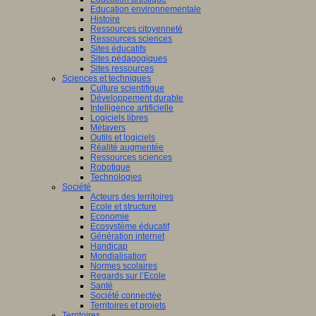
Education environnementale
Histoire
Ressources citoyenneté
Ressources sciences
Sites éducatifs
Sites pédagogiques
Sites ressources
Sciences et techniques
Culture scientifique
Développement durable
Intelligence artificielle
Logiciels libres
Métavers
Outils et logiciels
Réalité augmentée
Ressources sciences
Robotique
Technologies
Société
Acteurs des territoires
Ecole et structure
Economie
Ecosystème éducatif
Génération internet
Handicap
Mondialisation
Normes scolaires
Regards sur l’Ecole
Santé
Société connectée
Territoires et projets
Territoires