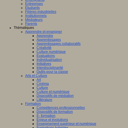
Entreprises
Etudiants
Filières industrielles
Institutionnels
Médiateurs
Parents
Thématiques
Apprendre et enseigner
Apprendre
Apprentissages
Apprentissages collaboratifs
Créativité
Culture numérique
Evaluations
Individualisation
Initiatives
Interdisciplinarité
Outils pour la classe
Arts et Culture
Art
Cinéma
Culture
Culture et numérique
Dispositifs de médiation
Littérature
Formation
Compétences professionnelles
Dispositifs de formation
E- formation
Enjeux et évolutions
Enseignement supérieur et numérique
Formations hybrides