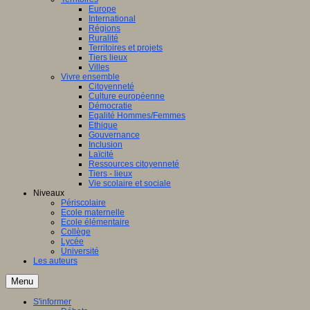
Europe
International
Régions
Ruralité
Territoires et projets
Tiers lieux
Villes
Vivre ensemble
Citoyenneté
Culture européenne
Démocratie
Egalité Hommes/Femmes
Ethique
Gouvernance
Inclusion
Laïcité
Ressources citoyenneté
Tiers - lieux
Vie scolaire et sociale
Niveaux
Périscolaire
Ecole maternelle
Ecole élémentaire
Collège
Lycée
Université
Les auteurs
Menu
S'informer