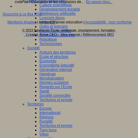
Sciences et techniques
code de l’Éducation et les circulaires de…
En savoir plus...
Culture scientifique
Développement durable
Intelligence artificielle
Souscrire à ce flux RSS
Logiciels libres
Métavers
Mentions légales
| contact[@]anae.education |
Accessibilité : non conforme
Outils et logiciels
© 2023 Educavox, Ecole, pédagogie, enseignement, formation
Réalité augmentée
Creation Sylvie CECI - Sites Internet / Référencement SEO
Ressources sciences
Robotique
Technologies
Société
Acteurs des territoires
Ecole et structure
Economie
Ecosystème éducatif
Génération internet
Handicap
Mondialisation
Normes scolaires
Regards sur l’Ecole
Santé
Société connectée
Territoires et projets
Territoires
Europe
International
Régions
Ruralité
Territoires et projets
Tiers lieux
Villes