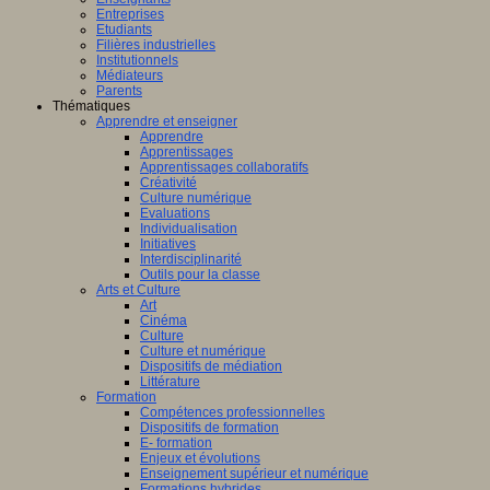
Entreprises
Etudiants
Filières industrielles
Institutionnels
Médiateurs
Parents
Thématiques
Apprendre et enseigner
Apprendre
Apprentissages
Apprentissages collaboratifs
Créativité
Culture numérique
Evaluations
Individualisation
Initiatives
Interdisciplinarité
Outils pour la classe
Arts et Culture
Art
Cinéma
Culture
Culture et numérique
Dispositifs de médiation
Littérature
Formation
Compétences professionnelles
Dispositifs de formation
E- formation
Enjeux et évolutions
Enseignement supérieur et numérique
Formations hybrides