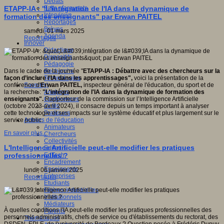
Débats
Faits marquants
ETAPP-IA : "L'intégration de l'IA dans la dynamique de
Interviews
formation des enseignants" par Erwan PAITEL
Reportages
Brèves
samedi, 01 mars 2025
Agenda
Reportages
Innover
Didactique
Dispositifs
Pédagogie
Recherche
Dans le cadre de la journée "
ETAPP-IA
: Débattre avec des chercheurs sur la
Technologies
façon d’inclure l’IA dans les apprentissages",
voici la présentation de la
Savoir(s)
conférence d'
Erwan PAITEL,
inspecteur général de l'éducation, du sport et de
Analyses
la recherche :
"L'intégration de l'IA dans la dynamique de formation des
Conférences
enseignants".
Rapporteur de la commission sur l’Intelligence Artificielle
Outils
(octobre 2023-avril 2024), il consacre depuis un temps important à analyser
Pratiques
cette technologie et ses impacts sur le système éducatif et plus largement sur le
Acteurs de l'éducation
service public.
Animateurs
En savoir plus...
Chercheurs
Collectivités
L'Intelligence Artificielle peut-elle modifier les pratiques
Editeurs
EdTech
professionnelles ?
Encadrement
Enseignants
lundi, 06 janvier 2025
Entreprises
Reportages
Etudiants
Filières industrielles
Institutionnels
Médiateurs
À quelles conditions l'IA peut-elle modifier les pratiques professionnelles des
Parents
personnels administratifs, chefs de service ou d'établissements du rectorat, des
Thématiques