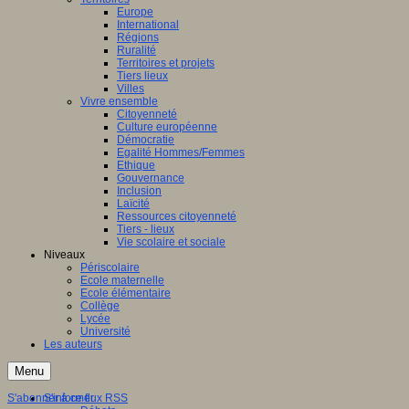
Europe
International
Régions
Ruralité
Territoires et projets
Tiers lieux
Villes
Vivre ensemble
Citoyenneté
Culture européenne
Démocratie
Egalité Hommes/Femmes
Ethique
Gouvernance
Inclusion
Laïcité
Ressources citoyenneté
Tiers - lieux
Vie scolaire et sociale
Niveaux
Périscolaire
Ecole maternelle
Ecole élémentaire
Collège
Lycée
Université
Les auteurs
Menu
S'abonner à ce flux RSS
S'informer