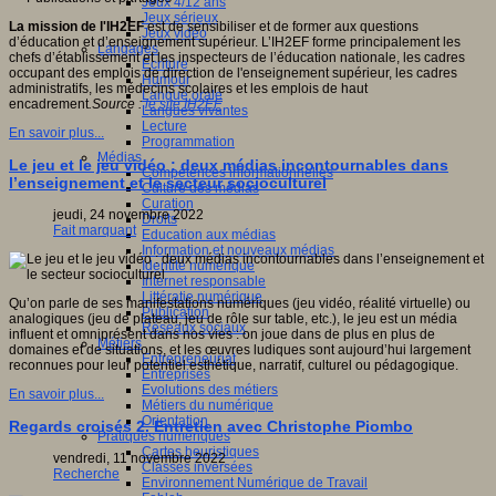
Jeux 4/12 ans
Jeux sérieux
La mission de l'IH2EF
est de sensibiliser et de former aux questions
Jeux vidéo
d’éducation et d’enseignement supérieur. L’IH2EF forme principalement les
Langages
chefs d’établissement et les inspecteurs de l’éducation nationale, les cadres
Ecriture
occupant des emplois de direction de l'enseignement supérieur, les cadres
Humour
administratifs, les médecins scolaires et les emplois de haut
Langue orale
encadrement
.
Source :
le site IH2EF
Langues vivantes
Lecture
En savoir plus...
Programmation
Médias
Le jeu et le jeu vidéo : deux médias incontournables dans
Compétences informationnelles
l’enseignement et le secteur socioculturel
Culture des médias
Curation
jeudi, 24 novembre 2022
Droits
Fait marquant
Education aux médias
Information et nouveaux médias
Identité numérique
Internet responsable
Littératie numérique
Qu’on parle de ses manifestations numériques (jeu vidéo, réalité virtuelle) ou
Publication
analogiques (jeu de plateau, jeu de rôle sur table, etc.), le jeu est un média
Réseaux sociaux
influent et omniprésent dans nos vies : on joue dans de plus en plus de
Métiers
domaines et de situations, et les œuvres ludiques sont aujourd’hui largement
Entrepreneuriat
reconnues pour leur potentiel esthétique, narratif, culturel ou pédagogique.
Entreprises
Evolutions des métiers
En savoir plus...
Métiers du numérique
Orientation
Regards croisés 2. Entretien avec Christophe Piombo
Pratiques numériques
Cartes heuristiques
vendredi, 11 novembre 2022
Classes inversées
Recherche
Environnement Numérique de Travail