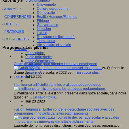
SAVOIR(S)
Vivre ensemble
Citoyenneté
Culture européenne
-
ANALYSES
Démocratie
-
CONFERENCES
Egalité Hommes/Femmes
Ethique
-
OUTILS
Gouvernance
Inclusion
-
PRATIQUES
Laïcité
Ressources citoyenneté
-
RESSOURCES
Tiers - lieux
Vie scolaire et sociale
Pratiques - Les plus lus
Niveaux
Périscolaire
Sep 04 2023
Ecole maternelle
Ecole élémentaire
Guide de pratique pour orienter le nouvel enseignant
Collège
Au Québec, le
Lycée
drame de la rentrée scolaire 2023 est…
En savoir plus...
Université
Jul 15 2024
Les auteurs
Intelligence artificielle dans les pratiques pédagogiques
L’intelligence artificielle est omniprésente dans notre société, dans notre
quotidien…
En savoir plus...
Jun 23 2023
Fusion Jeunesse : Lutter contre le décrochage scolaire avec des
programmes innovants dans les établissements
Lauréate de nombreuses distinctions, Fusion Jeunesse, organisation