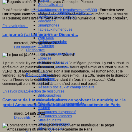
Fablab
Géolocalisation
Images
Publié sur le site :
https://edunumrech.hypotheses.org/6800
:
Entretien avec
Les mondes virtuels en éducation
Christophe Piombo
(Délégué régional académique au numérique – DRAN de
Pratiques collaboratives
la Réunion) dans la série “
Sens et finalités du numérique : regards croisés”.
Podcasting
Smartphones
En savoir plus...
Tableaux numériques
Tablettes
Le jour où j'ai fait cours sur Discord...
Web radio
Webdocumentaire
mercredi, 28 septembre 2022
eTwinning
Fait marquant
Prospective
Ecosystème numérique
Espaces
Politique éducative
Il y eut un soir. Il y eut un matin et ce fut… Je m’égare, pardon. Il y eut surtout un
Scénarios prospectifs
après-midi en plein confinement, voire plusieurs après-midi et surtout plusieurs
Temps
VENDREDI après-midi. La précision a son importance. Résumons-nous : le
Réseaux sociaux
vendredi après-midi (oui, le vendredi après-midi…) à 13h, heure de la digestion
Algorithme
(oui, à l’heure de la digestion…) pendant 3h (oui, 3h non-stop…). Cela
Données
commençait bien. Et pourtant cela ne s’est pas si mal passé.
Réseaux sociaux et champ scolaire
Sélection de ressources
En savoir plus...
Bibliographies
Education artistique
Comment de futurs enseignants conçoivent le numérique : le
Education environnementale
projet Ambassadeurs du numérique de l’académie de Paris
Histoire
Ressources citoyenneté
mardi, 14 juin 2022
Ressources sciences
Dispositifs
Sites éducatifs
Sites pédagogiques
Sites ressources