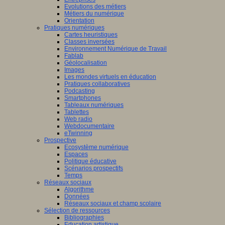
Evolutions des métiers
Métiers du numérique
Orientation
Pratiques numériques
Cartes heuristiques
Classes inversées
Environnement Numérique de Travail
Fablab
Géolocalisation
Images
Les mondes virtuels en éducation
Pratiques collaboratives
Podcasting
Smartphones
Tableaux numériques
Tablettes
Web radio
Webdocumentaire
eTwinning
Prospective
Ecosystème numérique
Espaces
Politique éducative
Scénarios prospectifs
Temps
Réseaux sociaux
Algorithme
Données
Réseaux sociaux et champ scolaire
Sélection de ressources
Bibliographies
Education artistique