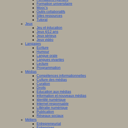
Formation universitaire
Mooc’s
Outils collaboratifs
Sites ressources
Tutorat
Jeux
Jeu et éducation
Jeux 4/12 ans
Jeux sérieux
Jeux vidéo
Langages
Ecriture
Humour
Langue orale
Langues vivantes
Lecture
Programmation
Médias
Compétences informationnelles
Culture des médias
Curation
Droits
Education aux médias
Information et nouveaux médias
Identité numérique
Internet responsable
Littératie numérique
Publication
Réseaux sociaux
Métiers
Entrepreneuriat
Entreprises