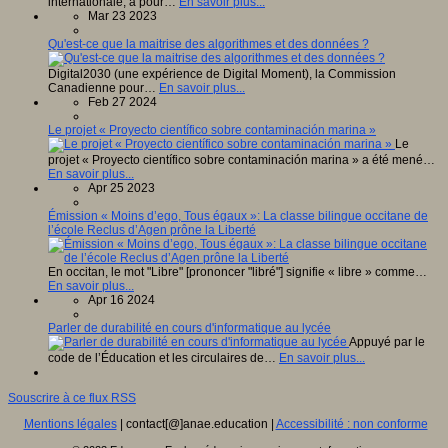
internationale, a pour…
En savoir plus...
Mar 23 2023
Qu'est-ce que la maitrise des algorithmes et des données ?
Digital2030 (une expérience de Digital Moment), la Commission
Canadienne pour…
En savoir plus...
Feb 27 2024
Le projet « Proyecto científico sobre contaminación marina »
Le
projet « Proyecto científico sobre contaminación marina » a été mené…
En savoir plus...
Apr 25 2023
Émission « Moins d’ego, Tous égaux »: La classe bilingue occitane de
l’école Reclus d’Agen prône la Liberté
En occitan, le mot "Libre" [prononcer "libré"] signifie « libre » comme…
En savoir plus...
Apr 16 2024
Parler de durabilité en cours d'informatique au lycée
Appuyé par le
code de l’Éducation et les circulaires de…
En savoir plus...
Souscrire à ce flux RSS
Mentions légales
| contact[@]anae.education |
Accessibilité : non conforme