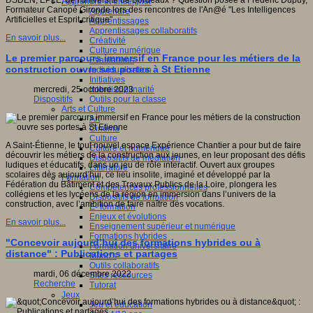
DSDEN, EPLE, de l'université de Bordeaux ? Question posée à Frédéric Dupuy,
Apprendre et enseigner
Formateur Canopé Gironde lors des rencontres de l'An@é "Les Intelligences
Apprendre
Artificielles et Esprit critique"
Apprentissages
Apprentissages collaboratifs
En savoir plus...
Créativité
Culture numérique
Le premier parcours immersif en France pour les métiers de la
Evaluations
construction ouvre ses portes à St Etienne
Individualisation
Initiatives
Interdisciplinarité
mercredi, 25 octobre 2023
Outils pour la classe
Dispositifs
Arts et Culture
Art
Cinéma
Culture
A Saint-Étienne, le tout nouvel espace Expérience Chantier a pour but de faire
Culture et numérique
découvrir les métiers de la construction aux jeunes, en leur proposant des défis
Dispositifs de médiation
ludiques et éducatifs, dans un jeu de rôle interactif. Ouvert aux groupes
Littérature
scolaires dès aujourd’hui, ce lieu insolite, imaginé et développé par la
Formation
Fédération du Bâtiment et des Travaux Publics de la Loire, plongera les
Compétences professionnelles
collégiens et les lycéens de la région en immersion dans l’univers de la
Dispositifs de formation
construction, avec l’ambition de faire naître des vocations.
E- formation
Enjeux et évolutions
En savoir plus...
Enseignement supérieur et numérique
Formations hybrides
"Concevoir aujourd’hui des formations hybrides ou à
Formation universitaire
distance" : Publications et partages
Mooc’s
Outils collaboratifs
mardi, 06 décembre 2022
Sites ressources
Recherche
Tutorat
Jeux
Jeu et éducation