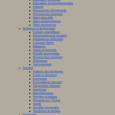
Education environnementale
Histoire
Ressources citoyenneté
Ressources sciences
Sites éducatifs
Sites pédagogiques
Sites ressources
Sciences et techniques
Culture scientifique
Développement durable
Intelligence artificielle
Logiciels libres
Métavers
Outils et logiciels
Réalité augmentée
Ressources sciences
Robotique
Technologies
Société
Acteurs des territoires
Ecole et structure
Economie
Ecosystème éducatif
Génération internet
Handicap
Mondialisation
Normes scolaires
Regards sur l’Ecole
Santé
Société connectée
Territoires et projets
Territoires