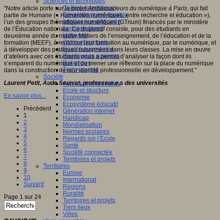
Sciences et techniques
Culture scientifique
"Notre article porte sur le projet
Ambassadeurs du numérique à Paris
, qui fait
Développement durable
partie de Humane (« Humanités numériques, entre recherche et éducation »),
Intelligence artificielle
l’un des groupes thématiques numériques (GTnum) financés par le ministère
Logiciels libres
de l’Éducation nationale. Ce dispositif consiste, pour des étudiants en
Métavers
deuxième année du master Métiers de l’enseignement, de l’éducation et de la
Outils et logiciels
formation (MEEF), à renforcer leur formation au numérique, par le numérique, et
Réalité augmentée
à développer des pratiques raisonnées dans leurs classes. La mise en œuvre
Ressources sciences
d’ateliers avec ces étudiants nous a permis d’analyser la façon dont ils
Robotique
s’emparent du numérique et de mener une réflexion sur la place du numérique
Technologies
dans la construction de leur identité professionnelle en développement."
Société
Laurent Petit, Aude Seurrat, professeur.e.s des universités
Acteurs des territoires
Ecole et structure
En savoir plus...
Economie
Ecosystème éducatif
Précédent
Génération internet
1
Handicap
2
Mondialisation
3
Normes scolaires
4
Regards sur l’Ecole
5
Santé
6
Société connectée
7
Territoires et projets
8
Territoires
9
Europe
10
International
Suivant
Régions
Ruralité
Page 1 sur 24
Territoires et projets
Tiers lieux
Villes