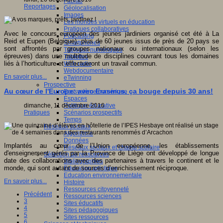
Fablab
Reportages
Géolocalisation
Images
Les mondes virtuels en éducation
Pratiques collaboratives
Avec le concours européen des jeunes jardiniers organisé cet été à La
Podcasting
Reid et Eupen (Belgique), plus de 60 jeunes issus de près de 20 pays se
Smartphones
sont affrontés par groupes nationaux ou internationaux (selon les
Tableaux numériques
épreuves) dans une multitude de disciplines couvrant tous les domaines
Tablettes
liés à l’horticulture et effectueront un travail commun.
Web radio
Webdocumentaire
En savoir plus...
eTwinning
Prospective
Au cœur de l'Europe: avec Erasmus, ça bouge depuis 30 ans!
Ecosystème numérique
Espaces
dimanche, 11 décembre 2016
Politique éducative
Pratiques
Scénarios prospectifs
Temps
Réseaux sociaux
Algorithme
Données
Implantés au cœur de l’Union européenne, les établissements
Réseaux sociaux et champ scolaire
d'enseignement gérés par la Province de Liège ont développé de longue
Sélection de ressources
date des collaborations avec des partenaires à travers le continent et le
Bibliographies
monde, qui sont autant de sources d’enrichissement réciproque.
Education artistique
Education environnementale
En savoir plus...
Histoire
Ressources citoyenneté
Précédent
Ressources sciences
3
Sites éducatifs
4
Sites pédagogiques
5
Sites ressources
6