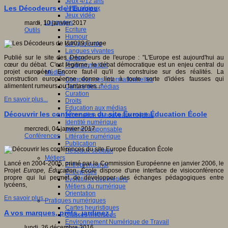
Jeux 4/12 ans
Les Décodeurs de l'Europe
Jeux sérieux
Jeux vidéo
Langages
mardi, 10 janvier 2017
Ecriture
Outils
Humour
Langue orale
Langues vivantes
Publié sur le site des Décodeurs de l'europe : "L'Europe est aujourd'hui au
Lecture
cœur du débat. C'est légitime, le débat démocratique est un enjeu central du
Programmation
projet européen. Encore faut-il qu'il se construise sur des réalités. La
Médias
construction européenne donne lieu à toute sorte d'idées fausses qui
Compétences informationnelles
alimentent rumeurs ou fantasmes..."
Culture des médias
Curation
En savoir plus...
Droits
Education aux médias
Découvrir les conférences du site Europe Éducation École
Information et nouveaux médias
Identité numérique
mercredi, 04 janvier 2017
Internet responsable
Conférences
Littératie numérique
Publication
Réseaux sociaux
Métiers
Lancé en 2004-2005, primé par la Commission Européenne en janvier 2006, le
Entrepreneuriat
Projet
Europe, Éducation, École
dispose d'une interface de visioconférence
Entreprises
propre qui lui permet de développer des échanges pédagogiques entre
Evolutions des métiers
lycéens,
Métiers du numérique
Orientation
En savoir plus...
Pratiques numériques
Cartes heuristiques
A vos marques, prêts, jardinez !
Classes inversées
Environnement Numérique de Travail
lundi, 26 décembre 2016