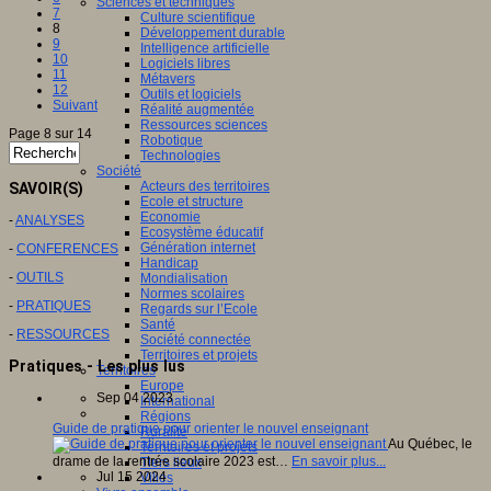
Sciences et techniques
7
Culture scientifique
8
Développement durable
9
Intelligence artificielle
10
Logiciels libres
11
Métavers
12
Outils et logiciels
Suivant
Réalité augmentée
Ressources sciences
Page 8 sur 14
Robotique
Technologies
Société
Acteurs des territoires
SAVOIR(S)
Ecole et structure
Economie
-
ANALYSES
Ecosystème éducatif
Génération internet
-
CONFERENCES
Handicap
-
OUTILS
Mondialisation
Normes scolaires
-
PRATIQUES
Regards sur l’Ecole
Santé
-
RESSOURCES
Société connectée
Territoires et projets
Pratiques - Les plus lus
Territoires
Europe
Sep 04 2023
International
Régions
Guide de pratique pour orienter le nouvel enseignant
Ruralité
Au Québec, le
Territoires et projets
drame de la rentrée scolaire 2023 est…
En savoir plus...
Tiers lieux
Jul 15 2024
Villes