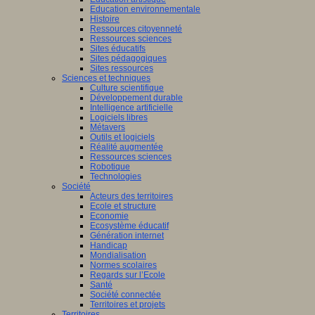
Education environnementale
Histoire
Ressources citoyenneté
Ressources sciences
Sites éducatifs
Sites pédagogiques
Sites ressources
Sciences et techniques
Culture scientifique
Développement durable
Intelligence artificielle
Logiciels libres
Métavers
Outils et logiciels
Réalité augmentée
Ressources sciences
Robotique
Technologies
Société
Acteurs des territoires
Ecole et structure
Economie
Ecosystème éducatif
Génération internet
Handicap
Mondialisation
Normes scolaires
Regards sur l’Ecole
Santé
Société connectée
Territoires et projets
Territoires