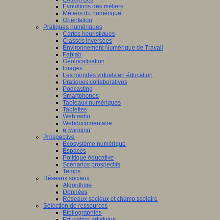
Evolutions des métiers
Métiers du numérique
Orientation
Pratiques numériques
Cartes heuristiques
Classes inversées
Environnement Numérique de Travail
Fablab
Géolocalisation
Images
Les mondes virtuels en éducation
Pratiques collaboratives
Podcasting
Smartphones
Tableaux numériques
Tablettes
Web radio
Webdocumentaire
eTwinning
Prospective
Ecosystème numérique
Espaces
Politique éducative
Scénarios prospectifs
Temps
Réseaux sociaux
Algorithme
Données
Réseaux sociaux et champ scolaire
Sélection de ressources
Bibliographies
Education artistique