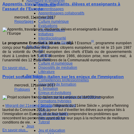
Apprendre et enseigner
Apprentis, travailleurs, étudiants, élèves et enseignants à
Apprendre
l’assaut de l’Europe
Apprentissages
Apprentissages collaboratifs
Créativité
mercredi, 11 janvier 2017
Culture numérique
Reportages
Evaluations
Individualisation
Initiatives
Interdisciplinarité
[1]
Outils pour la classe
Le programme Erasmus a 30 ans … déjà !
Erasmus
, programme européen
Arts et Culture
conçu pour rapprocher les jeunes citoyens européens, est né le 15 juin 1987
Art
de la volonté du Conseil européen des chefs d’Etats ou de gouvernements
Cinéma
réuni à Londres les 5 et 6 décembre 1986, décision prise, non sans mal, à
Culture
l’unanimité des 12 Etats membres de la Communauté européenne.
Culture et numérique
Dispositifs de médiation
En savoir plus...
Littérature
Formation
Projet scolaire franco-italien sur les enjeux de l'immigration
Compétences professionnelles
Dispositifs de formation
mercredi, 11 janvier 2017
E- formation
Pratiques
Enjeux et évolutions
Enseignement supérieur et numérique
Formations hybrides
Formation universitaire
«
Migranti del 21esimo Secolo
/ Migrants du 21ème Siècle », projet eTwinning
Mooc’s
lauréat du Concours 2016, a pour but d’éveiller les élèves aux enjeux liés à
Outils collaboratifs
l’immigration en Europe, et de leur faire comprendre les problèmes que
Sites ressources
rencontrent les personnes ayant dû fuir leur pays à la recherche de meilleures
Tutorat
conditions de vie.
Jeux
En savoir plus...
Jeu et éducation