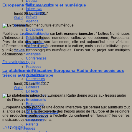
Débats
Faits marquants
Europeana fait rimer culture et numérique
Interviews
Reportages
lundi, 06 février 2017
Brèves
Outils
Agenda
Innover
Didactique
Dispositifs
Publié par
Loanna Pazzaglia
sur
Lettresnumeriques.be
: " Lettres Numériques
Pédagogie
s’intéresse à la bibliothèque numérique collective européenne, Europeana.
Recherche
Près de dix ans après son lancement, elle est aujourd’hui une véritable
Technologies
référence en matière d’accès commun à la culture, mais aussi d’initiatives pour
Savoir(s)
y intégrer les technologiques numériques. Focus sur ce projet aux multiples
Analyses
déclinaisons."
Conférences
En savoir plus...
Outils
Pratiques
La plateforme interactive Europeana Radio donne accès aux
Acteurs de l'éducation
Animateurs
trésors audio de l’Europe
Chercheurs
Collectivités
lundi, 23 janvier 2017
Editeurs
Outils
EdTech
Encadrement
Enseignants
Entreprises
Europeana Radio propose une écoute interactive qui permet aux auditeurs tout
Etudiants
à la fois de partir à la découverte des trésors audio de l’Europe et de rejoindre
Filières industrielles
une production participative à l’échelle du continent en “taguant” les genres
Institutionnels
musicaux des enregistrements.
Médiateurs
Parents
En savoir plus...
Thématiques