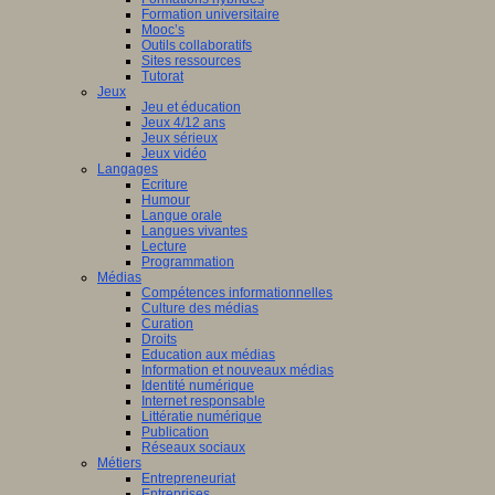
Formation universitaire
Mooc’s
Outils collaboratifs
Sites ressources
Tutorat
Jeux
Jeu et éducation
Jeux 4/12 ans
Jeux sérieux
Jeux vidéo
Langages
Ecriture
Humour
Langue orale
Langues vivantes
Lecture
Programmation
Médias
Compétences informationnelles
Culture des médias
Curation
Droits
Education aux médias
Information et nouveaux médias
Identité numérique
Internet responsable
Littératie numérique
Publication
Réseaux sociaux
Métiers
Entrepreneuriat
Entreprises