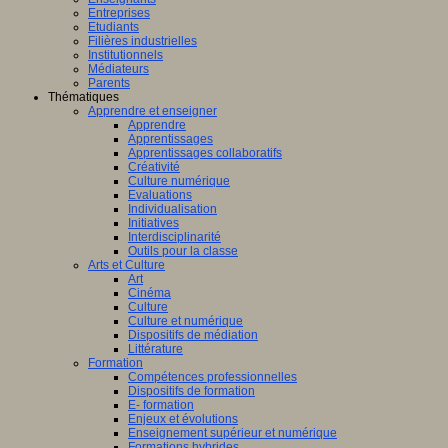
Entreprises
Etudiants
Filières industrielles
Institutionnels
Médiateurs
Parents
Thématiques
Apprendre et enseigner
Apprendre
Apprentissages
Apprentissages collaboratifs
Créativité
Culture numérique
Evaluations
Individualisation
Initiatives
Interdisciplinarité
Outils pour la classe
Arts et Culture
Art
Cinéma
Culture
Culture et numérique
Dispositifs de médiation
Littérature
Formation
Compétences professionnelles
Dispositifs de formation
E- formation
Enjeux et évolutions
Enseignement supérieur et numérique
Formations hybrides