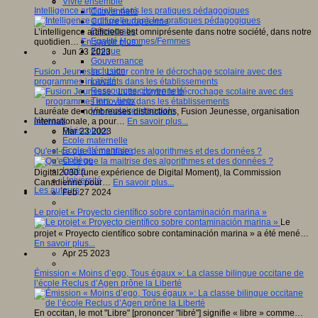
Vivre ensemble
Intelligence artificielle dans les pratiques pédagogiques
Citoyenneté
Culture européenne
Démocratie
L’intelligence artificielle est omniprésente dans notre société, dans notre
Egalité Hommes/Femmes
quotidien…
En savoir plus...
Ethique
Jun 23 2023
Gouvernance
Inclusion
Fusion Jeunesse : Lutter contre le décrochage scolaire avec des
Laïcité
programmes innovants dans les établissements
Ressources citoyenneté
Tiers - lieux
Vie scolaire et sociale
Lauréate de nombreuses distinctions, Fusion Jeunesse, organisation
Niveaux
internationale, a pour…
En savoir plus...
Périscolaire
Mar 23 2023
Ecole maternelle
Ecole élémentaire
Qu'est-ce que la maitrise des algorithmes et des données ?
Collège
Lycée
Digital2030 (une expérience de Digital Moment), la Commission
Université
Canadienne pour…
En savoir plus...
Les auteurs
Feb 27 2024
Le projet « Proyecto científico sobre contaminación marina »
Le
projet « Proyecto científico sobre contaminación marina » a été mené…
En savoir plus...
Apr 25 2023
Émission « Moins d’ego, Tous égaux »: La classe bilingue occitane de
l’école Reclus d’Agen prône la Liberté
En occitan, le mot "Libre" [prononcer "libré"] signifie « libre » comme…