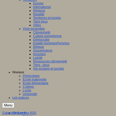
Europe
International
Régions
Ruralité
Territoires et projets
Tiers lieux
Villes
Vivre ensemble
Citoyenneté
Culture européenne
Démocratie
Egalité Hommes/Femmes
Ethique
Gouvernance
Inclusion
Laïcité
Ressources citoyenneté
Tiers - lieux
Vie scolaire et sociale
Niveaux
Périscolaire
Ecole maternelle
Ecole élémentaire
Collège
Lycée
Université
Les auteurs
Menu
S'abonner à ce flux RSS
S'informer