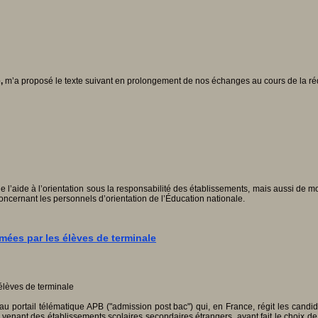
e,
m’a proposé le texte suivant en prolongement de nos échanges au cours de la réda
e l’aide à l’orientation sous la responsabilité des établissements, mais aussi de m
 concernant les personnels d’orientation de l’Éducation nationale.
mées par les élèves de terminale
 au portail télématique APB ("admission post bac") qui, en France, régit les can
s venant des établissements scolaires secondaires étrangers, ayant fait le choix 