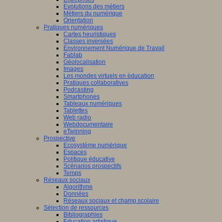
Evolutions des métiers
Métiers du numérique
Orientation
Pratiques numériques
Cartes heuristiques
Classes inversées
Environnement Numérique de Travail
Fablab
Géolocalisation
Images
Les mondes virtuels en éducation
Pratiques collaboratives
Podcasting
Smartphones
Tableaux numériques
Tablettes
Web radio
Webdocumentaire
eTwinning
Prospective
Ecosystème numérique
Espaces
Politique éducative
Scénarios prospectifs
Temps
Réseaux sociaux
Algorithme
Données
Réseaux sociaux et champ scolaire
Sélection de ressources
Bibliographies
Education artistique