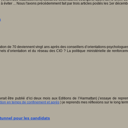
 à éviter ... Nous l'avons précédemment fait par trois articles postés les 1er déce
s
ntation de 70 deviennent vingt ans après des conseillers d’orientations-psychologues 
nels d’orientation et du réseau des CIO ? La politique ministérielle de renforceme
rait être publié d’ici deux mois aux Editions de l’Harmattan) j’essaye de reprend
tion en temps de confinement et après
) je reprends mes réflexions sur le long term
 tunnel pour les candidats