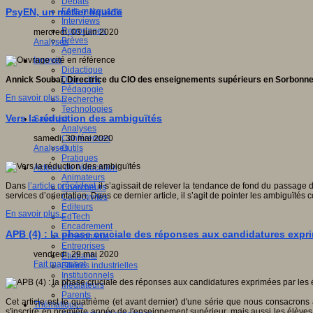
Débats
Faits marquants
PsyEN, un métier liquide
Interviews
Reportages
mercredi, 03 juin 2020
Brèves
Analyses
Agenda
Innover
Didactique
Dispositifs
Annick Soubaï, Directrice du CIO des enseignements supérieurs en Sorbonn
Pédagogie
En savoir plus...
Recherche
Technologies
Vers la réduction des ambiguïtés
Savoir(s)
Analyses
Conférences
samedi, 30 mai 2020
Outils
Analyses
Pratiques
Acteurs de l'éducation
Animateurs
Dans
l’article précédent
il s’agissait de relever la tendance de fond du passage d
Chercheurs
services d’orientation. Dans ce dernier article, il s’agit de pointer les ambiguïtés
Collectivités
Editeurs
En savoir plus...
EdTech
Encadrement
APB (4) : la phase cruciale des réponses aux candidatures expri
Enseignants
Entreprises
vendredi, 29 mai 2020
Etudiants
Fait marquant
Filières industrielles
Institutionnels
Médiateurs
Parents
Cet article est le quatrième (et avant dernier) d'une série que nous consacrons
Thématiques
s'inscrire en première année de l'enseignement supérieur, mais aussi les élève