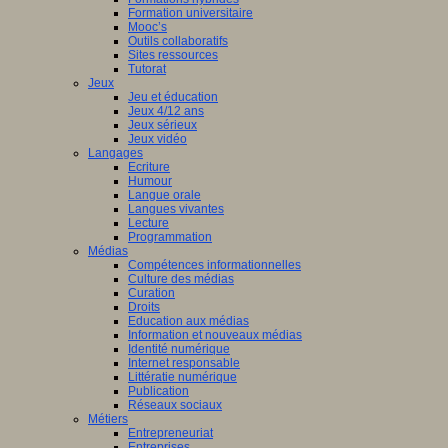
Formation universitaire
Mooc’s
Outils collaboratifs
Sites ressources
Tutorat
Jeux
Jeu et éducation
Jeux 4/12 ans
Jeux sérieux
Jeux vidéo
Langages
Ecriture
Humour
Langue orale
Langues vivantes
Lecture
Programmation
Médias
Compétences informationnelles
Culture des médias
Curation
Droits
Education aux médias
Information et nouveaux médias
Identité numérique
Internet responsable
Littératie numérique
Publication
Réseaux sociaux
Métiers
Entrepreneuriat
Entreprises