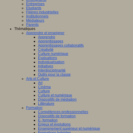
Entreprises
Etudiants
Filières industrielles
Institutionnels
Médiateurs
Parents
Thématiques
Apprendre et enseigner
Apprendre
Apprentissages
Apprentissages collaboratifs
Créativité
Culture numérique
Evaluations
Individualisation
Initiatives
Interdisciplinarité
Outils pour la classe
Arts et Culture
Art
Cinéma
Culture
Culture et numérique
Dispositifs de médiation
Littérature
Formation
Compétences professionnelles
Dispositifs de formation
E- formation
Enjeux et évolutions
Enseignement supérieur et numérique
Formations hybrides