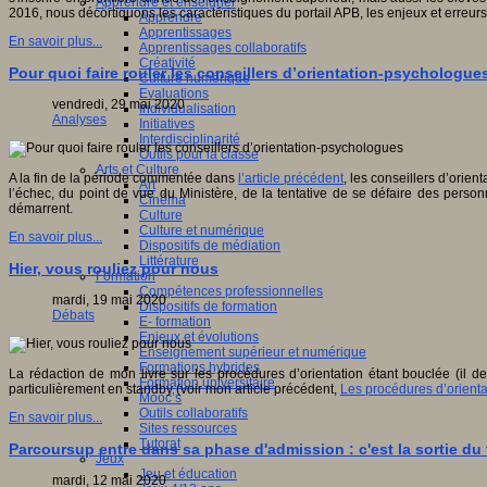
Apprendre et enseigner
2016, nous décortiquons les caractéristiques du portail APB, les enjeux et erreurs
Apprendre
Apprentissages
En savoir plus...
Apprentissages collaboratifs
Créativité
Pour quoi faire rouler les conseillers d’orientation-psychologue
Culture numérique
Evaluations
vendredi, 29 mai 2020
Individualisation
Analyses
Initiatives
Interdisciplinarité
Outils pour la classe
Arts et Culture
A la fin de la période commentée dans
l’article précédent
, les conseillers d’orie
Art
l’échec, du point de vue du Ministère, de la tentative de se défaire des person
Cinéma
démarrent.
Culture
Culture et numérique
En savoir plus...
Dispositifs de médiation
Littérature
Hier, vous rouliez pour nous
Formation
Compétences professionnelles
mardi, 19 mai 2020
Dispositifs de formation
Débats
E- formation
Enjeux et évolutions
Enseignement supérieur et numérique
Formations hybrides
La rédaction de mon livre sur les procédures d’orientation étant bouclée (il dev
Formation universitaire
particulièrement en standby (voir mon article précédent,
Les procédures d’orienta
Mooc’s
Outils collaboratifs
En savoir plus...
Sites ressources
Tutorat
Parcoursup entre dans sa phase d'admission : c'est la sortie du
Jeux
Jeu et éducation
mardi, 12 mai 2020