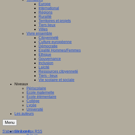
Europe
International
Régions
Ruralité
Territoires et projets
Tiers lieux
Villes
Vivre ensemble
Citoyenneté
Culture européenne
Démocratie
Egalité Hommes/Femmes
Ethique
Gouvernance
Inclusion
Laïcité
Ressources citoyenneté
Tiers - lieux
Vie scolaire et sociale
Niveaux
Périscolaire
Ecole maternelle
Ecole élémentaire
Collège
Lycée
Université
Les auteurs
Menu
S'abonner à ce flux RSS
S'informer