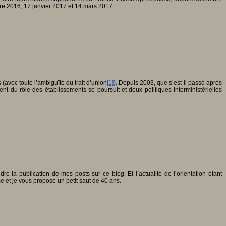
mbre 2016, 17 janvier 2017 et 14 mars 2017.
(avec toute l’ambiguïté du trait d’union
[1]
). Depuis 2003, que s’est-il passé après
nt du rôle des établissements se poursuit et deux politiques interministérielles
re la publication de mes posts sur ce blog. Et l’actualité de l’orientation étant
e et je vous propose un petit saut de 40 ans.