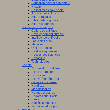
Education environnementale
Histoire
Ressources citoyenneté
Ressources sciences
Sites éducatifs
Sites pédagogiques
Sites ressources
Sciences et techniques
Culture scientifique
Développement durable
Intelligence artificielle
Logiciels libres
Métavers
Outils et logiciels
Réalité augmentée
Ressources sciences
Robotique
Technologies
Société
Acteurs des territoires
Ecole et structure
Economie
Ecosystème éducatif
Génération internet
Handicap
Mondialisation
Normes scolaires
Regards sur l’Ecole
Santé
Société connectée
Territoires et projets
Territoires