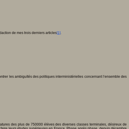
ction de mes trois derniers articles
[1]
.
ontrer les ambiguïtés des politiques interministérielles concernant l’ensemble des
didatures des plus de 750000 élèves des diverses classes terminales, désireux de
de faire leurs études supérieures en France. Phase après phase, depuis décembre