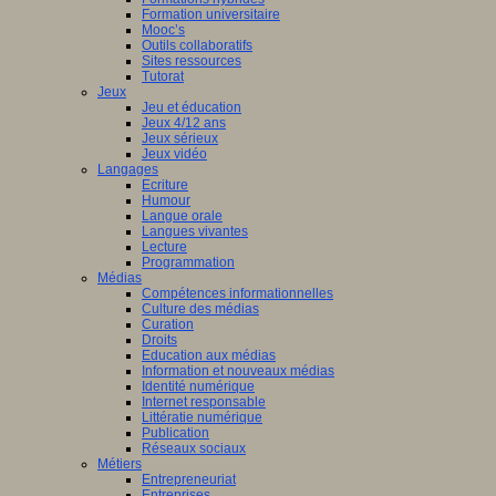
Formation universitaire
Mooc’s
Outils collaboratifs
Sites ressources
Tutorat
Jeux
Jeu et éducation
Jeux 4/12 ans
Jeux sérieux
Jeux vidéo
Langages
Ecriture
Humour
Langue orale
Langues vivantes
Lecture
Programmation
Médias
Compétences informationnelles
Culture des médias
Curation
Droits
Education aux médias
Information et nouveaux médias
Identité numérique
Internet responsable
Littératie numérique
Publication
Réseaux sociaux
Métiers
Entrepreneuriat
Entreprises