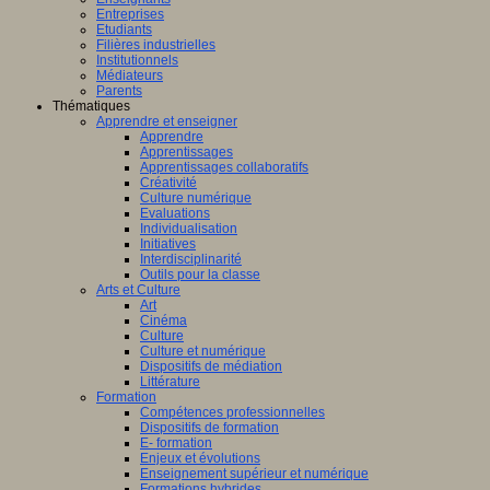
Entreprises
Etudiants
Filières industrielles
Institutionnels
Médiateurs
Parents
Thématiques
Apprendre et enseigner
Apprendre
Apprentissages
Apprentissages collaboratifs
Créativité
Culture numérique
Evaluations
Individualisation
Initiatives
Interdisciplinarité
Outils pour la classe
Arts et Culture
Art
Cinéma
Culture
Culture et numérique
Dispositifs de médiation
Littérature
Formation
Compétences professionnelles
Dispositifs de formation
E- formation
Enjeux et évolutions
Enseignement supérieur et numérique
Formations hybrides