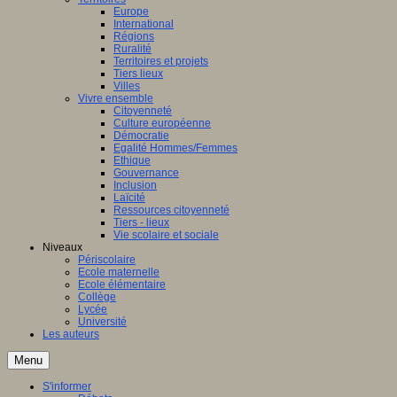
Europe
International
Régions
Ruralité
Territoires et projets
Tiers lieux
Villes
Vivre ensemble
Citoyenneté
Culture européenne
Démocratie
Egalité Hommes/Femmes
Ethique
Gouvernance
Inclusion
Laïcité
Ressources citoyenneté
Tiers - lieux
Vie scolaire et sociale
Niveaux
Périscolaire
Ecole maternelle
Ecole élémentaire
Collège
Lycée
Université
Les auteurs
Menu
S'informer