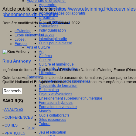
Apprendre et enseigner
Apprendre
Article publié sur le site :
https://www.etwinning.fr/decouvrir/le
Apprentissages
Apprentissages collaboratifs
phenomenes-de-la-nature
Créativité
Culture numérique
Dernière modification le jeudi, 27 octobre 2022
Evaluations
Individualisation
eTwinning
,
Initiatives
Ecole élémentaire
,
Interdisciplinarité
Lycée
,
Outils pour la classe
Europe
,
Arts et Culture
Art
Cinéma
Culture
Riou Anthony
Culture et numérique
Dispositifs de médiation
Ingénieur de formation au Bureau d’Assistance National eTwinning France (Direc
Littérature
Formation
Outre la conception et l’animation de parcours de formations, j’accompagne les en
Compétences professionnelles
Qualité National et Européen, concours national et concours européen, ou enco
Dispositifs de formation
E- formation
Enjeux et évolutions
Enseignement supérieur et numérique
SAVOIR(S)
Formations hybrides
Formation universitaire
-
ANALYSES
Mooc’s
Outils collaboratifs
-
CONFERENCES
Sites ressources
Tutorat
-
OUTILS
Jeux
Jeu et éducation
-
PRATIQUES