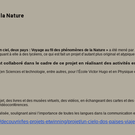
 la Nature
 Un ciel, deux pays : Voyage au fil des phénomènes de la Nature »
a été mené par
t à elle à des lycéens, ce qui est fait un projet d’autant plus original et atypiqu
t collaboré dans le cadre de ce projet en réalisant des activités e
s (en Sciences et technologie, entre autres, pour l’École Victor Hugo et en Physiqu
jet, des livres et des musées virtuels, des vidéos, en échangeant des cartes et des d
 vidéoconférences.
éalisée, soulignant ainsi l’importance de toutes les langues dans la communication 
/decouvrir/les-projets-etwinning/projet/un-cielo-dos-paises-viaj