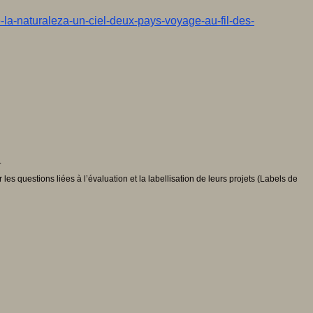
de-la-naturaleza-un-ciel-deux-pays-voyage-au-fil-des-
.
 questions liées à l’évaluation et la labellisation de leurs projets (Labels de