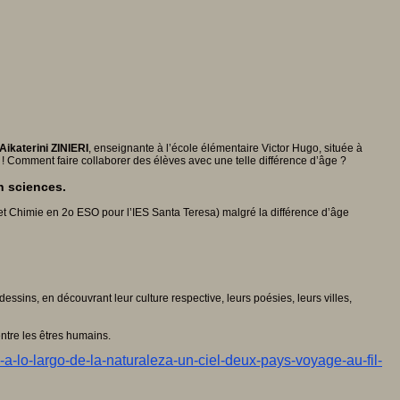
Aikaterini ZINIERI
, enseignante à l’école élémentaire Victor Hugo, située à
e ! Comment faire collaborer des élèves avec une telle différence d’âge ?
n sciences.
e et Chimie en 2o ESO pour l’IES Santa Teresa) malgré la différence d’âge
essins, en découvrant leur culture respective, leurs poésies, leurs villes,
entre les êtres humains.
e-a-lo-largo-de-la-naturaleza-un-ciel-deux-pays-voyage-au-fil-