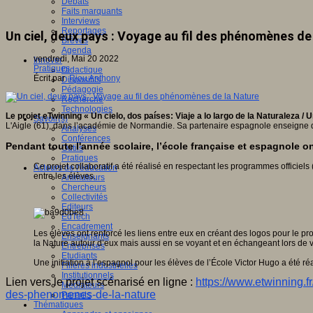
Débats
Faits marquants
Interviews
Reportages
Un ciel, deux pays : Voyage au fil des phénomènes de
Brèves
Agenda
vendredi, Mai 20 2022
Innover
Pratiques
Didactique
Écrit par
Riou Anthony
Dispositifs
Pédagogie
Recherche
Technologies
Le projet eTwinning « Un cielo, dos países: Viaje a lo largo de la Naturaleza /
Savoir(s)
L'Aigle (61), dans l’académie de Normandie. Sa partenaire espagnole enseigne quan
Analyses
Conférences
Pendant toute l'année scolaire, l’école française et espagnole on
Outils
Pratiques
Ce projet collaboratif a été réalisé en respectant les programmes officiel
Acteurs de l'éducation
entre les élèves.
Animateurs
Chercheurs
Collectivités
Editeurs
EdTech
Encadrement
Les élèves ont renforcé les liens entre eux en créant des logos pour le pro
Enseignants
la Nature autour d’eux mais aussi en se voyant et en échangeant lors de
Entreprises
Etudiants
Une initiation à l’espagnol pour les élèves de l’École Victor Hugo a été r
Filières industrielles
Institutionnels
Lien vers le projet scénarisé en ligne :
https://www.etwinning.fr
Médiateurs
des-phenomenes-de-la-nature
Parents
Thématiques