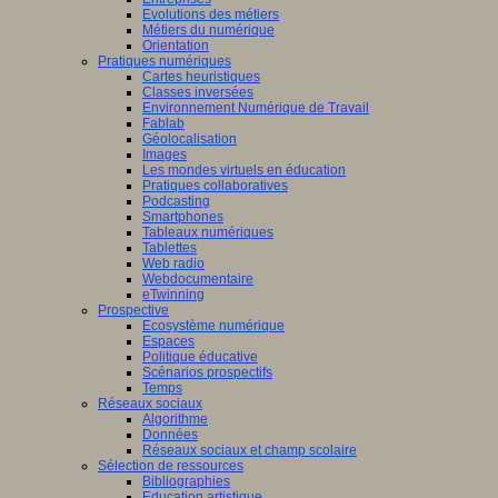
Evolutions des métiers
Métiers du numérique
Orientation
Pratiques numériques
Cartes heuristiques
Classes inversées
Environnement Numérique de Travail
Fablab
Géolocalisation
Images
Les mondes virtuels en éducation
Pratiques collaboratives
Podcasting
Smartphones
Tableaux numériques
Tablettes
Web radio
Webdocumentaire
eTwinning
Prospective
Ecosystème numérique
Espaces
Politique éducative
Scénarios prospectifs
Temps
Réseaux sociaux
Algorithme
Données
Réseaux sociaux et champ scolaire
Sélection de ressources
Bibliographies
Education artistique