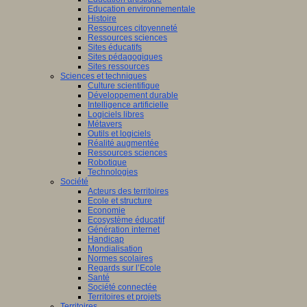
Education environnementale
Histoire
Ressources citoyenneté
Ressources sciences
Sites éducatifs
Sites pédagogiques
Sites ressources
Sciences et techniques
Culture scientifique
Développement durable
Intelligence artificielle
Logiciels libres
Métavers
Outils et logiciels
Réalité augmentée
Ressources sciences
Robotique
Technologies
Société
Acteurs des territoires
Ecole et structure
Economie
Ecosystème éducatif
Génération internet
Handicap
Mondialisation
Normes scolaires
Regards sur l’Ecole
Santé
Société connectée
Territoires et projets
Territoires