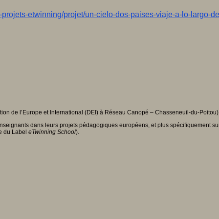
s-projets-etwinning/projet/un-cielo-dos-paises-viaje-a-lo-largo-
tion de l’Europe et International (DEI) à Réseau Canopé – Chasseneuil-du-Poitou)
seignants dans leurs projets pédagogiques européens, et plus spécifiquement sur les
re du Label
eTwinning School
).