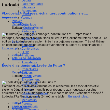
Débats
Faits marquants
Ludovia
Interviews
Reportages
#Ludovia14 Partages, échanges, contributions et…
Brèves
impressions
Agenda
Innover
Reportages
Didactique
Écrit par
Guillou Michel
Dispositifs
Pédagogie
Recherche
Partages, échanges et contributions, tel est le très joli thème retenu pour la 14e
Technologies
édition de Ludovia qui s’est terminée il y a déjà une semaine. Très joli thème
Savoir(s)
en effet que peu de colloques ou d’événements auraient pu choisir tant leur…
Analyses
En savoir plus...
Conférences
Outils
Ludovia
Pratiques
Acteurs de leducation
Acteurs de l'éducation
Animateurs
École d’aujourd’hui, Lycée du Futur ?
Chercheurs
Collectivités
Reportages
Editeurs
Écrit par
Ruant Viviane
EdTech
Encadrement
Enseignants
Comment les collectivités territoriales, la recherche, les associations et le
Entreprises
système éducatif s’y prennent-ils pour répondre aux nouveaux besoins
Etudiants
éducatifs à l’ère du numérique ? Dans le cadre de son Événement associé à
Filières industrielles
Ludovia, l’An@é proposait le 24 août une table…
En savoir plus...
Institutionnels
Médiateurs
Ludovia
Parents
Ecoles numériques
Thématiques
Politiques publiques