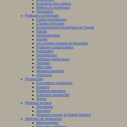
Evolutions des métiers
Métiers du numérique
Orientation
Pratiques numériques
Cartes heuristiques
Classes inversées
Environnement Numérique de Travail
Fablab
Géolocalisation
Images
Les mondes virtuels en éducation
Pratiques collaboratives
Podcasting
Smartphones
Tableaux numériques
Tablettes
Web radio
Webdocumentaire
eTwinning
Prospective
Ecosystème numérique
Espaces
Politique éducative
Scénarios prospectifs
Temps
Réseaux sociaux
Algorithme
Données
Réseaux sociaux et champ scolaire
Sélection de ressources
Bibliographies
Education artistique