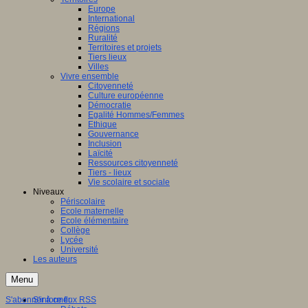
Europe
International
Régions
Ruralité
Territoires et projets
Tiers lieux
Villes
Vivre ensemble
Citoyenneté
Culture européenne
Démocratie
Egalité Hommes/Femmes
Ethique
Gouvernance
Inclusion
Laïcité
Ressources citoyenneté
Tiers - lieux
Vie scolaire et sociale
Niveaux
Périscolaire
Ecole maternelle
Ecole élémentaire
Collège
Lycée
Université
Les auteurs
Menu
S'abonner à ce flux RSS
S'informer