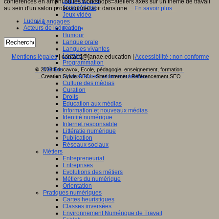
Jeux 4/12 ans
conférences en amphi ou les workshops=ateliers axés sur un thème de travail
Jeux sérieux
au sein d'un salon professionnel soit dans une…
En savoir plus...
Jeux vidéo
Ludovia
Langages
Acteurs de leducation
Ecriture
Humour
Langue orale
Langues vivantes
Lecture
Mentions légales
| contact[@]anae.education |
Accessibilité : non conforme
Programmation
Médias
© 2023 Educavox, Ecole, pédagogie, enseignement, formation
Compétences informationnelles
Creation Sylvie CECI - Sites Internet / Référencement SEO
Culture des médias
Curation
Droits
Education aux médias
Information et nouveaux médias
Identité numérique
Internet responsable
Littératie numérique
Publication
Réseaux sociaux
Métiers
Entrepreneuriat
Entreprises
Evolutions des métiers
Métiers du numérique
Orientation
Pratiques numériques
Cartes heuristiques
Classes inversées
Environnement Numérique de Travail