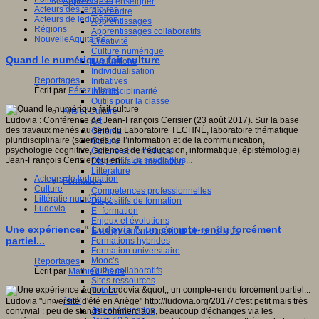
Apprendre et enseigner
Acteurs des territoires
Apprendre
Acteurs de leducation
Apprentissages
Régions
Apprentissages collaboratifs
NouvelleAquitaine
Créativité
Culture numérique
Quand le numérique fait culture
Evaluations
Individualisation
Reportages
Initiatives
Écrit par
Pérez Michel
Interdisciplinarité
Outils pour la classe
Arts et Culture
Ludovia : Conférence de Jean-François Cerisier (23 août 2017). Sur la base
Art
des travaux menés au sein du Laboratoire TECHNÉ, laboratoire thématique
Cinéma
pluridisciplinaire (sciences de l’information et de la communication,
Culture
psychologie cognitive, sciences de l’éducation, informatique, épistémologie)
Culture et numérique
Jean-François Cerisier qui en…
En savoir plus...
Dispositifs de médiation
Littérature
Acteurs de leducation
Formation
Culture
Compétences professionnelles
Littératie numérique
Dispositifs de formation
Ludovia
E- formation
Enjeux et évolutions
Une expérience " Ludovia ", un compte-rendu forcément
Enseignement supérieur et numérique
partiel...
Formations hybrides
Formation universitaire
Mooc’s
Reportages
Outils collaboratifs
Écrit par
Mathieu Pierre
Sites ressources
Tutorat
Jeux
Ludovia "université d'été en Ariège" http://ludovia.org/2017/ c'est petit mais très
Jeu et éducation
convivial : peu de stands commerciaux, beaucoup d'échanges via les