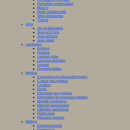
Formation universitaire
Mooc’s
Outils collaboratifs
Sites ressources
Tutorat
Jeux
Jeu et éducation
Jeux 4/12 ans
Jeux sérieux
Jeux vidéo
Langages
Ecriture
Humour
Langue orale
Langues vivantes
Lecture
Programmation
Médias
Compétences informationnelles
Culture des médias
Curation
Droits
Education aux médias
Information et nouveaux médias
Identité numérique
Internet responsable
Littératie numérique
Publication
Réseaux sociaux
Métiers
Entrepreneuriat
Entreprises