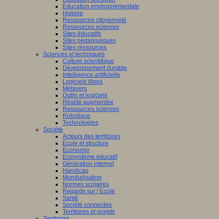
Education environnementale
Histoire
Ressources citoyenneté
Ressources sciences
Sites éducatifs
Sites pédagogiques
Sites ressources
Sciences et techniques
Culture scientifique
Développement durable
Intelligence artificielle
Logiciels libres
Métavers
Outils et logiciels
Réalité augmentée
Ressources sciences
Robotique
Technologies
Société
Acteurs des territoires
Ecole et structure
Economie
Ecosystème éducatif
Génération internet
Handicap
Mondialisation
Normes scolaires
Regards sur l’Ecole
Santé
Société connectée
Territoires et projets
Territoires