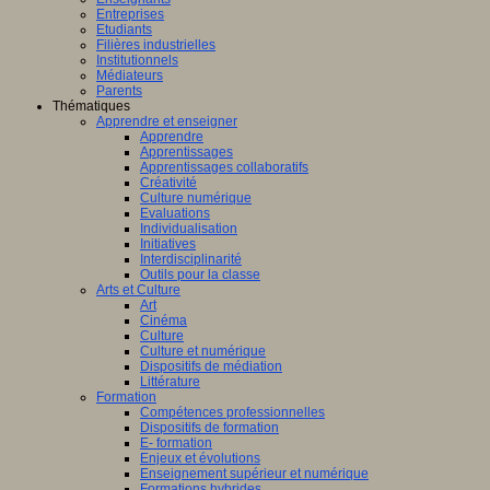
Entreprises
Etudiants
Filières industrielles
Institutionnels
Médiateurs
Parents
Thématiques
Apprendre et enseigner
Apprendre
Apprentissages
Apprentissages collaboratifs
Créativité
Culture numérique
Evaluations
Individualisation
Initiatives
Interdisciplinarité
Outils pour la classe
Arts et Culture
Art
Cinéma
Culture
Culture et numérique
Dispositifs de médiation
Littérature
Formation
Compétences professionnelles
Dispositifs de formation
E- formation
Enjeux et évolutions
Enseignement supérieur et numérique
Formations hybrides