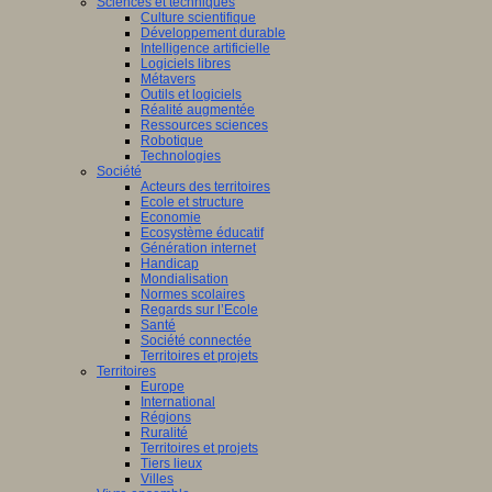
Sciences et techniques
Culture scientifique
Développement durable
Intelligence artificielle
Logiciels libres
Métavers
Outils et logiciels
Réalité augmentée
Ressources sciences
Robotique
Technologies
Société
Acteurs des territoires
Ecole et structure
Economie
Ecosystème éducatif
Génération internet
Handicap
Mondialisation
Normes scolaires
Regards sur l’Ecole
Santé
Société connectée
Territoires et projets
Territoires
Europe
International
Régions
Ruralité
Territoires et projets
Tiers lieux
Villes