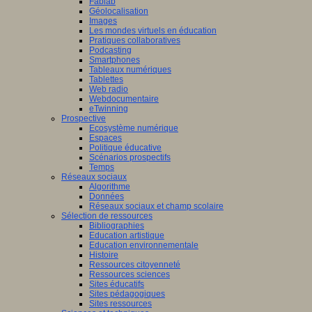
Fablab
Géolocalisation
Images
Les mondes virtuels en éducation
Pratiques collaboratives
Podcasting
Smartphones
Tableaux numériques
Tablettes
Web radio
Webdocumentaire
eTwinning
Prospective
Ecosystème numérique
Espaces
Politique éducative
Scénarios prospectifs
Temps
Réseaux sociaux
Algorithme
Données
Réseaux sociaux et champ scolaire
Sélection de ressources
Bibliographies
Education artistique
Education environnementale
Histoire
Ressources citoyenneté
Ressources sciences
Sites éducatifs
Sites pédagogiques
Sites ressources