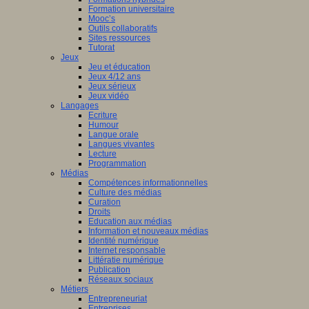
Formation universitaire
Mooc’s
Outils collaboratifs
Sites ressources
Tutorat
Jeux
Jeu et éducation
Jeux 4/12 ans
Jeux sérieux
Jeux vidéo
Langages
Ecriture
Humour
Langue orale
Langues vivantes
Lecture
Programmation
Médias
Compétences informationnelles
Culture des médias
Curation
Droits
Education aux médias
Information et nouveaux médias
Identité numérique
Internet responsable
Littératie numérique
Publication
Réseaux sociaux
Métiers
Entrepreneuriat
Entreprises