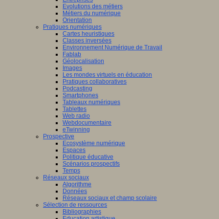
Evolutions des métiers
Métiers du numérique
Orientation
Pratiques numériques
Cartes heuristiques
Classes inversées
Environnement Numérique de Travail
Fablab
Géolocalisation
Images
Les mondes virtuels en éducation
Pratiques collaboratives
Podcasting
Smartphones
Tableaux numériques
Tablettes
Web radio
Webdocumentaire
eTwinning
Prospective
Ecosystème numérique
Espaces
Politique éducative
Scénarios prospectifs
Temps
Réseaux sociaux
Algorithme
Données
Réseaux sociaux et champ scolaire
Sélection de ressources
Bibliographies
Education artistique