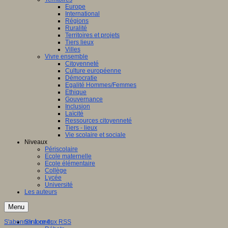
Europe
International
Régions
Ruralité
Territoires et projets
Tiers lieux
Villes
Vivre ensemble
Citoyenneté
Culture européenne
Démocratie
Egalité Hommes/Femmes
Ethique
Gouvernance
Inclusion
Laïcité
Ressources citoyenneté
Tiers - lieux
Vie scolaire et sociale
Niveaux
Périscolaire
Ecole maternelle
Ecole élémentaire
Collège
Lycée
Université
Les auteurs
Menu
S'abonner à ce flux RSS
S'informer