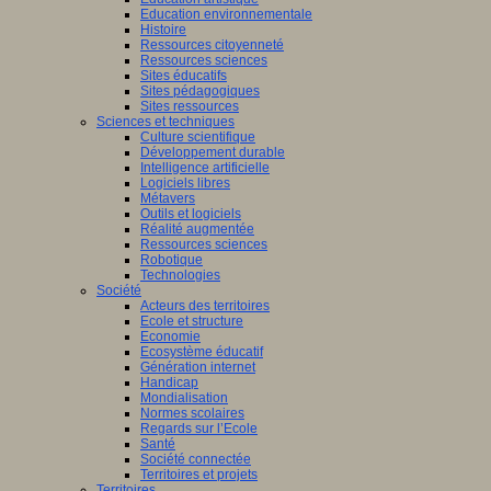
Education environnementale
Histoire
Ressources citoyenneté
Ressources sciences
Sites éducatifs
Sites pédagogiques
Sites ressources
Sciences et techniques
Culture scientifique
Développement durable
Intelligence artificielle
Logiciels libres
Métavers
Outils et logiciels
Réalité augmentée
Ressources sciences
Robotique
Technologies
Société
Acteurs des territoires
Ecole et structure
Economie
Ecosystème éducatif
Génération internet
Handicap
Mondialisation
Normes scolaires
Regards sur l’Ecole
Santé
Société connectée
Territoires et projets
Territoires