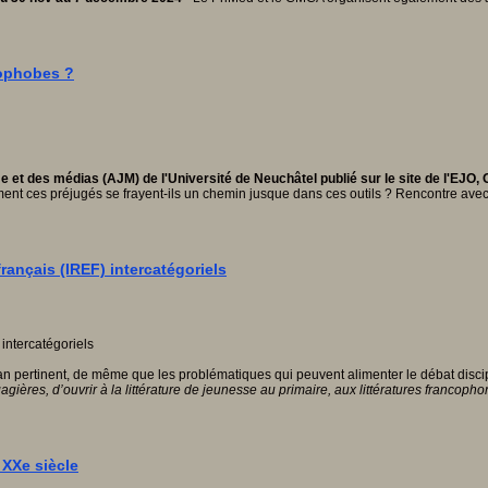
mophobes ?
e et des médias (AJM) de l'Université de Neuchâtel publié sur le site de l'EJO
omment ces préjugés se frayent-ils un chemin jusque dans ces outils ? Rencontre av
rançais (IREF) intercatégoriels
ilan pertinent, de même que les problématiques qui peuvent alimenter le débat discip
ngagières, d’ouvrir à la littérature de jeunesse au primaire, aux littératures franc
 XXe siècle