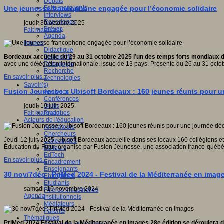
Débats
Faits marquants
Une jeunesse francophone engagée pour l’économie solidaire
Interviews
Reportages
jeudi, 30 octobre 2025
Brèves
Fait marquant
Agenda
Innover
Didactique
Dispositifs
Bordeaux accueille du 29 au 31 octobre 2025 l’un des temps forts mondiaux de 
Pédagogie
avec une délégation internationale, issue de 13 pays. Présente du 26 au 31 octobr
Recherche
En savoir plus...
Technologies
Savoir(s)
Fusion Jeunesse x Ubisoft Bordeaux : 160 jeunes réunis pour un
Analyses
Conférences
Outils
jeudi, 19 juin 2025
Pratiques
Fait marquant
Acteurs de l'éducation
Animateurs
Chercheurs
Jeudi 12 juin 2025, Ubisoft Bordeaux accueille dans ses locaux 160 collégiens et
Collectivités
Éducation du Futur, organisé par Fusion Jeunesse, une association franco-québé
Editeurs
EdTech
En savoir plus...
Encadrement
Enseignants
30 nov/7déc : PriMed 2024 - Festival de la Méditerranée en imag
Entreprises
Etudiants
samedi, 16 novembre 2024
Filières industrielles
Agenda
Institutionnels
Médiateurs
Parents
Thématiques
PriMed 2024 Festival de la Méditerranée en images 28e édition se déroulera