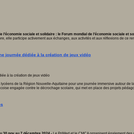
l’économie sociale et solidaire : le Forum mondial de l’économie sociale et sol
e, elle participe activement aux échanges, aux activités et aux réflexions de ce r
e journée dédiée à la création de jeux vidéo
 lycéens de la Région Nouvelle-Aquitaine pour une journée immersive autour de la 
coise engagée contre le décrochage scolaire, qui met en place des projets pédagog
es
 du 30 nov au 7 décembre 2024 -
Le PriMed et le CMCA organisent également des ac