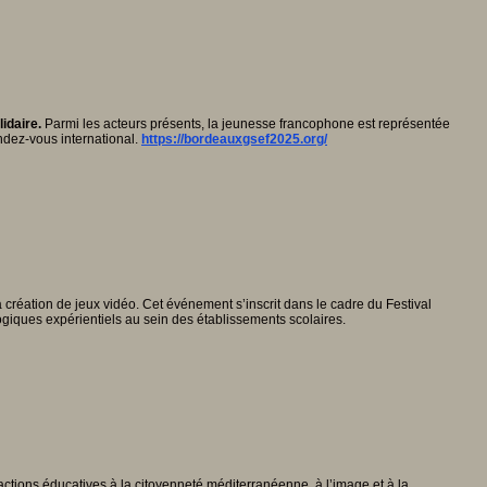
idaire.
Parmi les acteurs présents, la jeunesse francophone est représentée
endez-vous international.
https://bordeauxgsef2025.org/
création de jeux vidéo. Cet événement s’inscrit dans le cadre du Festival
iques expérientiels au sein des établissements scolaires.
tions éducatives à la citoyenneté méditerranéenne, à l’image et à la