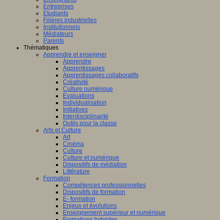
Entreprises
Etudiants
Filières industrielles
Institutionnels
Médiateurs
Parents
Thématiques
Apprendre et enseigner
Apprendre
Apprentissages
Apprentissages collaboratifs
Créativité
Culture numérique
Evaluations
Individualisation
Initiatives
Interdisciplinarité
Outils pour la classe
Arts et Culture
Art
Cinéma
Culture
Culture et numérique
Dispositifs de médiation
Littérature
Formation
Compétences professionnelles
Dispositifs de formation
E- formation
Enjeux et évolutions
Enseignement supérieur et numérique
Formations hybrides