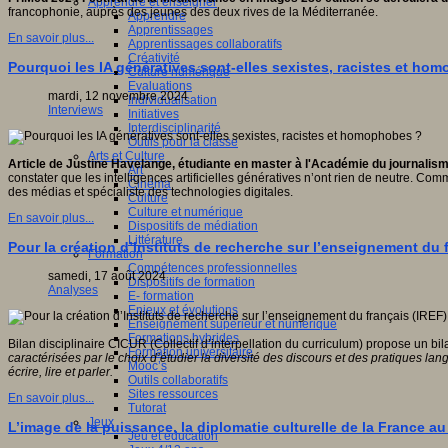
Apprendre et enseigner
francophonie, auprès des jeunes des deux rives de la Méditerranée.
Apprendre
Apprentissages
En savoir plus...
Apprentissages collaboratifs
Créativité
Pourquoi les IA génératives sont-elles sexistes, racistes et ho
Culture numérique
Evaluations
mardi, 12 novembre 2024
Individualisation
Interviews
Initiatives
Interdisciplinarité
Outils pour la classe
Arts et Culture
Article de Justine Havelange, étudiante en master à l'Académie du journalism
Art
constater que les intelligences artificielles génératives n’ont rien de neutre. C
Cinéma
des médias et spécialiste des technologies digitales.
Culture
Culture et numérique
En savoir plus...
Dispositifs de médiation
Littérature
Pour la création d’Instituts de recherche sur l’enseignement du f
Formation
Compétences professionnelles
samedi, 17 août 2024
Dispositifs de formation
Analyses
E- formation
Enjeux et évolutions
Enseignement supérieur et numérique
Formations hybrides
Bilan disciplinaire CICUR (Collectif d’interpellation du curriculum) propose un b
Formation universitaire
caractérisées par le choix d’étudier la diversité des discours et des pratiques la
Mooc’s
écrire, lire et parler.
Outils collaboratifs
Sites ressources
En savoir plus...
Tutorat
Jeux
L’image de la puissance, la diplomatie culturelle de la France au
Jeu et éducation