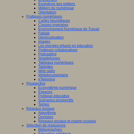
Evolutions des métiers
Métiers du numérique
Orientation
Pratiques numériques
Cartes heuristiques
Classes inversées
Environnement Numérique de Travail
Fablab
Géolocalisation
Images
Les mondes virtuels en éducation
Pratiques collaboratives
Podcasting
Smartphones
Tableaux numériques
Tablettes
Web radio
Webdocumentaire
eTwinning
Prospective
Ecosystème numérique
Espaces
Politique éducative
Scénarios prospectifs
Temps
Réseaux sociaux
Algorithme
Données
Réseaux sociaux et champ scolaire
Sélection de ressources
Bibliographies
Education artistique