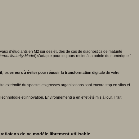
ravaux d’étudiants en M2 sur des études de cas de diagnostics de maturité
nternet Maturity Model
) s’adapte pour toujours rester à la pointe du numérique."
il
, les
erreurs à éviter pour réussir la transformation digitale
de votre
e extrémité du spectre les grosses organisations sont encore trop en silos et
hnologie et innovation, Environnement) a en effet été mis à jour. Il fait
raticiens de ce modèle librement utilisable.