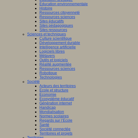
Education environnementale
Histoire
Ressources citoyenneté
Ressources sciences
Sites éducatifs
Sites pédagogiques
Sites ressources
Sciences et techniques
Culture scientifique
Développement durable
Intelligence artificielle
Logiciels libres
Métavers
Outils et logiciels
Réalité augmentée
Ressources sciences
Robotique
Technologies
Société
Acteurs des territoires
Ecole et structure
Economie
Ecosystème éducatif
Génération internet
Handicap
Mondialisation
Normes scolaires
Regards sur l’Ecole
Santé
Société connectée
Territoires et projets
Territoires