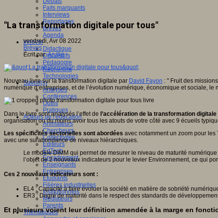
Débats
Faits marquants
Interviews
Reportages
"La transformation digitale pour tous"
Brèves
Agenda
vendredi, Avr 08 2022
Innover
Brèves
Didactique
Écrit par
An@é
Dispositifs
Pédagogie
Recherche
Technologies
Nouveau livre sur la transformation digitale par
David Fayon
: " Fruit des missio
Savoir(s)
numérique d’entreprises, et de l’évolution numérique, économique et sociale, le
Analyses
Conférences
Outils
Pratiques
Dans le livre sont analysés l’effet de
l’accélération de la transformation digitale
Acteurs de l'éducation
organisation ou du moins avoir tous les atouts de votre côté avec 9 écueils typiq
Animateurs
Chercheurs
Les spécificités sectorielles sont abordées
avec notamment un zoom pour les TPE
Collectivités
avec une surabondance de niveaux hiérarchiques.
Editeurs
EdTech
Le modèle DIMM qui permet de mesurer le niveau de maturité numérique de to
Encadrement
l’objet de 2 nouveaux indicateurs pour le levier Environnement, ce qui port
Enseignants
Entreprises
Ces 2 nouveaux indicateurs sont :
Etudiants
Filières industrielles
EL4 : Capacité à faire évoluer la société en matière de sobriété numérique 
Institutionnels
ER3 : Degré de maturité dans le respect des standards de développement
Médiateurs
Parents
Et plusieurs voient leur définition amendée à la marge en foncti
Thématiques