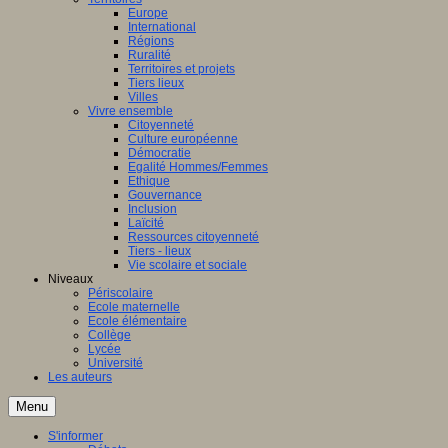
Europe
International
Régions
Ruralité
Territoires et projets
Tiers lieux
Villes
Vivre ensemble
Citoyenneté
Culture européenne
Démocratie
Egalité Hommes/Femmes
Ethique
Gouvernance
Inclusion
Laïcité
Ressources citoyenneté
Tiers - lieux
Vie scolaire et sociale
Niveaux
Périscolaire
Ecole maternelle
Ecole élémentaire
Collège
Lycée
Université
Les auteurs
Menu
S'informer