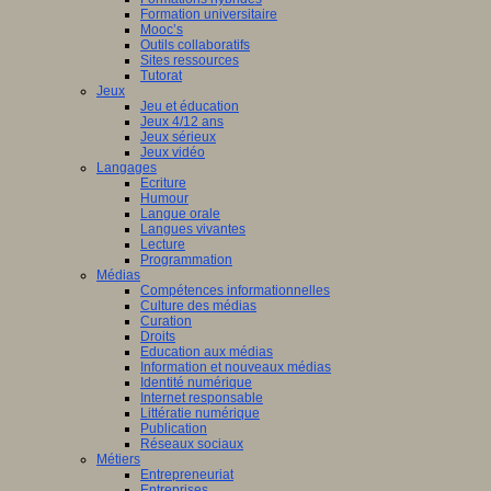
Formation universitaire
Mooc’s
Outils collaboratifs
Sites ressources
Tutorat
Jeux
Jeu et éducation
Jeux 4/12 ans
Jeux sérieux
Jeux vidéo
Langages
Ecriture
Humour
Langue orale
Langues vivantes
Lecture
Programmation
Médias
Compétences informationnelles
Culture des médias
Curation
Droits
Education aux médias
Information et nouveaux médias
Identité numérique
Internet responsable
Littératie numérique
Publication
Réseaux sociaux
Métiers
Entrepreneuriat
Entreprises