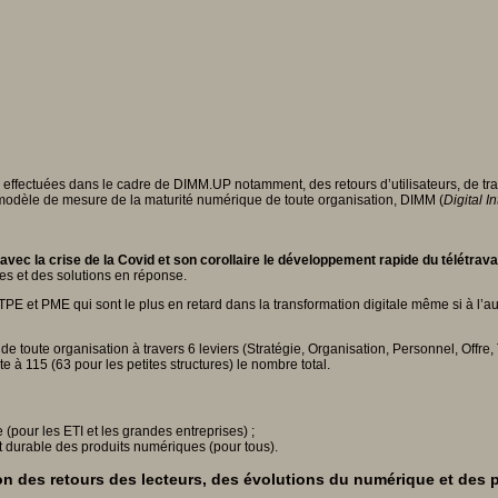
ns effectuées dans le cadre de DIMM.UP notamment, des retours d’utilisateurs, de t
 modèle de mesure de la maturité numérique de toute organisation, DIMM (
Digital I
 avec la crise de la Covid et son corollaire le développement rapide du télétrava
ues et des solutions en réponse.
 et PME qui sont le plus en retard dans la transformation digitale même si à l’autr
ute organisation à travers 6 leviers (Stratégie, Organisation, Personnel, Offre, Tec
e à 115 (63 pour les petites structures) le nombre total.
(pour les ETI et les grandes entreprises) ;
 durable des produits numériques (pour tous).
on des retours des lecteurs, des évolutions du numérique et des p