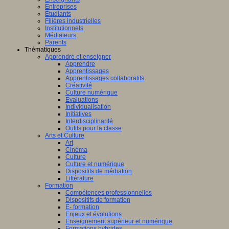
Entreprises
Etudiants
Filières industrielles
Institutionnels
Médiateurs
Parents
Thématiques
Apprendre et enseigner
Apprendre
Apprentissages
Apprentissages collaboratifs
Créativité
Culture numérique
Evaluations
Individualisation
Initiatives
Interdisciplinarité
Outils pour la classe
Arts et Culture
Art
Cinéma
Culture
Culture et numérique
Dispositifs de médiation
Littérature
Formation
Compétences professionnelles
Dispositifs de formation
E- formation
Enjeux et évolutions
Enseignement supérieur et numérique
Formations hybrides