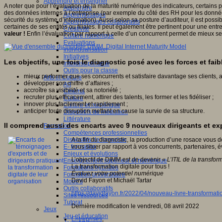
Apprendre et enseigner
A noter que pour l’évaluation de la maturité numérique des indicateurs, certains 
Apprendre
des données internes à l’entreprise (par exemple du côté des RH pour les données
Apprentissages
sécurité du système d’information). Aussi selon sa posture d’auditeur, il est poss
Apprentissages collaboratifs
certaines de ses entités ou filiales. Il peut également être pertinent pour une en
Créativité
valeur !
Enfin l’évaluation par rapport à celle d’un concurrent permet de mieux se
Culture numérique
Evaluations
Individualisation
Initiatives
Les objectifs, une fois le diagnostic posé avec les forces et faib
Interdisciplinarité
Outils pour la classe
mieux performer que ses concurrents et satisfaire davantage ses clients, a
Arts et Culture
développer son chiffre d’affaires ;
Art
accroître sa visibilité et sa notoriété ;
Cinéma
recruter plus efficacement, attirer des talents, les former et les fidéliser ;
Culture
innover plus facilement et rapidement ;
Culture et numérique
anticiper toute disruption mettant en cause la survie de sa structure.
Dispositifs de médiation
Littérature
Il comprend aussi des encarts avec 9 nouveaux dirigeants et e
Formation
Compétences professionnelles
A la fin du diagnostic, la production d’une rosace vous 
Dispositifs de formation
vous situer par rapport à vos concurrents, partenaires, év
E- formation
Enjeux et évolutions
L’objectif de DIMM est de devenir «
L’ITIL de la transfo
Enseignement supérieur et numérique
La transformation digitale pour tous !
Formations hybrides
Évaluez votre potentiel numérique
Formation universitaire
David Fayon et Michaël Tartar
Mooc’s
Outils collaboratifs
https://davidfayon.fr/2022/04/nouveau-livre-transformatio
Sites ressources
Tutorat
Dernière modification le vendredi, 08 avril 2022
Jeux
Jeu et éducation
Entreprises
,