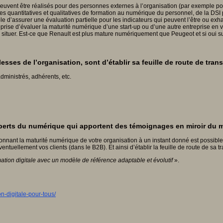
peuvent être réalisés pour des personnes externes à l’organisation (par exemple po
 quantitatives et qualitatives de formation au numérique du personnel, de la DSI po
ible d’assurer une évaluation partielle pour les indicateurs qui peuvent l’être ou e
treprise d’évaluer la maturité numérique d’une start-up ou d’une autre entreprise en 
 situer. Est-ce que Renault est plus mature numériquement que Peugeot et si oui su
lesses de l’organisation, sont d’établir sa feuille de route de tran
dministrés, adhérents, etc.
xperts du numérique qui apportent des témoignages en miroir du 
donnant la maturité numérique de votre organisation à un instant donné est possible.
entuellement vos clients (dans le B2B). Et ainsi d’établir la feuille de route de sa tr
rmation digitale avec un modèle de référence adaptable et évolutif
».
n-digitale-pour-tous/