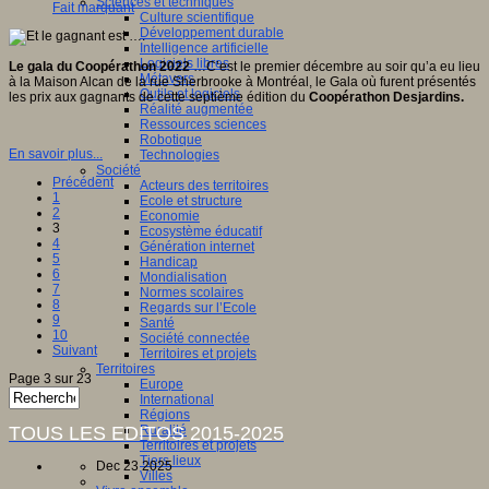
Sciences et techniques
Fait marquant
Culture scientifique
Développement durable
Intelligence artificielle
Logiciels libres
Le gala du Coopérathon 2022
…C’est le premier décembre au soir qu’a eu lieu
Métavers
à la Maison Alcan de la rue Sherbrooke à Montréal, le Gala où furent présentés
Outils et logiciels
les prix aux gagnants de cette septième édition du
Coopérathon Desjardins.
Réalité augmentée
Ressources sciences
Robotique
En savoir plus...
Technologies
Société
Précédent
Acteurs des territoires
1
Ecole et structure
2
Economie
3
Ecosystème éducatif
4
Génération internet
5
Handicap
6
Mondialisation
7
Normes scolaires
8
Regards sur l’Ecole
9
Santé
10
Société connectée
Suivant
Territoires et projets
Territoires
Page 3 sur 23
Europe
International
Régions
TOUS LES EDITOS 2015-2025
Ruralité
Territoires et projets
Tiers lieux
Dec 23 2025
Villes