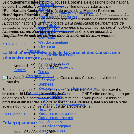
Fablab
Le groupement d’intérêt public
Trousse à projets
a été désigné pilote national
Géolocalisation
du volet Parentalité de l’action Territoires Numériques Éducatifs par
Images
l’Etat.
Nathalie Couégnas, Cheffe de projet de la Mission Territoires
Les mondes virtuels en éducation
Numériques Educatifs -
GIP Trousse à projets
: "
Le numérique scolaire a fait
Pratiques collaboratives
l’objet d’un déploiement récent et rapide. Accompagner les professionnels de
Podcasting
l’Education nationale vers un pilotage via la coéducation peut permettre de
Smartphones
travailler en équipe la question du numérique d’un point de vue social :
celui de
Tableaux numériques
l’attention portée à ce que le numérique ne soit pas un obstacle à
Tablettes
l’implication de tous les parents dans la scolarité de leurs enfants."
Web radio
Webdocumentaire
En savoir plus...
eTwinning
Prospective
La Médiathèque Culturelle de la Corse et des Corses, une
Ecosystème numérique
vitrine des savoirs
Espaces
Politique éducative
vendredi, 09 décembre 2022
Scénarios prospectifs
Brèves
Temps
Réseaux sociaux
Algorithme
Données
Réseaux sociaux et champ scolaire
Fruit d’un travail de recherche, de collecte et de numérisation des savoirs
Sélection de ressources
insulaires, la M3C de l’Université de Corse et du CNRS offre une large banque
Bibliographies
de données à la communauté universitaire et au grand public. Sa mission :
Education artistique
produire et diffuser des savoirs scientifiques et culturels, tant bien au sein des
Education environnementale
acteurs du monde universitaire que de la société civile.
Histoire
Ressources citoyenneté
En savoir plus...
Ressources sciences
Sites éducatifs
Et le gagnant est ….
Sites pédagogiques
Sites ressources
lundi, 05 décembre 2022