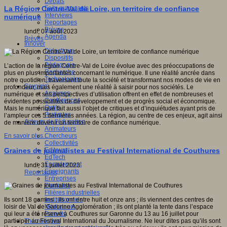
Débats
Faits marquants
La Région Centre-Val de Loire, un territoire de confiance
Interviews
numérique
Reportages
Brèves
lundi, 07 août 2023
Agenda
Brèves
Innover
Didactique
Dispositifs
Pédagogie
L’action de la région Centre-Val de Loire évolue avec des préoccupations de
Recherche
plus en plus importantes concernant le numérique. Il une réalité ancrée dans
Technologies
notre quotidien, traversant toute la société et transformant nos modes de vie en
Savoir(s)
profondeur, mais également une réalité à saisir pour nos sociétés. Le
Analyses
numérique et ses perspectives d’utilisation offrent en effet de nombreuses et
Conférences
évidentes possibilités de développement et de progrès social et économique.
Outils
Mais le numérique fait aussi l’objet de critiques et d’inquiétudes ayant pris de
Pratiques
l’ampleur ces 5 dernières années. La région, au centre de ces enjeux, agit ainsi
Acteurs de l'éducation
de manière devenir un territoire de confiance numérique.
Animateurs
Chercheurs
En savoir plus...
Collectivités
Editeurs
Graines de journalistes au Festival International de Couthures
EdTech
Encadrement
lundi, 31 juillet 2023
Enseignants
Reportages
Entreprises
Etudiants
Filières industrielles
Institutionnels
Ils sont 18 gamins ; Ils ont entre huit et onze ans ; ils viennent des centres de
Médiateurs
loisir de Val de Garonne Agglomération ; ils ont planté la tente dans l’espace
Parents
qui leur a été réservé à Couthures sur Garonne du 13 au 16 juillet pour
Thématiques
participer au Festival International du Journalisme. Ne leur dites pas qu’ils sont