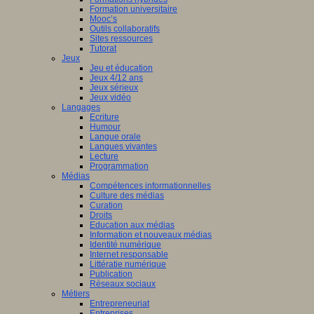
Formation universitaire
Mooc’s
Outils collaboratifs
Sites ressources
Tutorat
Jeux
Jeu et éducation
Jeux 4/12 ans
Jeux sérieux
Jeux vidéo
Langages
Ecriture
Humour
Langue orale
Langues vivantes
Lecture
Programmation
Médias
Compétences informationnelles
Culture des médias
Curation
Droits
Education aux médias
Information et nouveaux médias
Identité numérique
Internet responsable
Littératie numérique
Publication
Réseaux sociaux
Métiers
Entrepreneuriat
Entreprises