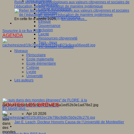
Vivre ensemble
Relier les enjeux technologiques aux valeurs citoyennes et sociales de
Citoyenneté
l’éducation, penser l'éducation de manière systémique
Culture européenne
Démocratie
Egalité Hommes/Femmes
En cette fin d’année 2025,…
En savoir plus...
Ethique
Gouvernance
Inclusion
Souscrire à ce flux RSS
Laïcité
AGENDA
Ressources citoyenneté
Tiers - lieux
Vie scolaire et sociale
Niveaux
Périscolaire
Ecole maternelle
Ecole élémentaire
Collège
Lycée
Université
Les auteurs
"Je suis dans des mondes étranges" de FLORE, à la
TOUTES LES BRÈVES
...
En savoir plus ...
Apr 10 2026
"Je
suis
Jan E. Leach, Docteur Honoris Causa de l’Université de Montpellier
dans
des
mondes
Subscribe to this RSS feed