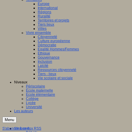
Europe
International
Régions
Ruralité
Territoires et projets
Tiers lieux
Villes
Vivre ensemble
Citoyenneté
Culture européenne
Démocratie
Egalité Hommes/Femmes
Ethique
Gouvernance
Inclusion
Laïcité
Ressources citoyenneté
Tiers - lieux
Vie scolaire et sociale
Niveaux
Périscolaire
Ecole maternelle
Ecole élémentaire
Collège
Lycée
Université
Les auteurs
Menu
S'abonner à ce flux RSS
S'informer