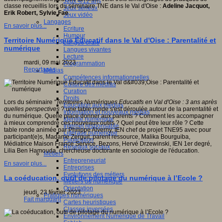
Jeux 4/12 ans
classe recueillis lors du séminaire TNE dans le Val d'Oise :
Adeline Jacquot,
Jeux sérieux
Erik Robert, Sylvie Fae
.
Jeux vidéo
Langages
En savoir plus...
Ecriture
Humour
Territoire Numérique Éducatif dans le Val d'Oise : Parentalité et
Langue orale
numérique
Langues vivantes
Lecture
mardi, 09 mai 2023
Programmation
Reportages
Médias
Compétences informationnelles
Culture des médias
Curation
Droits
Lors du séminaire
"Territoires Numériques Educatifs en Val d'Oise : 3 ans après
Education aux médias
quelles perspectives
? une table ronde s'est déroulée autour de la parentalité et
Information et nouveaux médias
du numérique. Quelle place donner aux parents ? Comment les accompagner
Identité numérique
à mieux comprendre ces nouveaux outils ? Quel peut être leur rôle ? Cette
Internet responsable
table ronde animée par Philippe Alverny, IEN chef de projet TNE95 avec pour
Littératie numérique
participant(e)s, Madame Zerguit, parent ressource, Malika Bourguiba,
Publication
Médiatrice Maison France Service, Bezons, Hervé Drzewinski, IEN 1er degré,
Réseaux sociaux
Lilia Ben Hamouda, chercheuse doctorante en sociologie de l'éducation.
Métiers
Entrepreneuriat
En savoir plus...
Entreprises
Evolutions des métiers
La coéducation, outil de pilotage du numérique à l’Ecole ?
Métiers du numérique
Orientation
jeudi, 23 février 2023
Pratiques numériques
Fait marquant
Cartes heuristiques
Classes inversées
Environnement Numérique de Travail