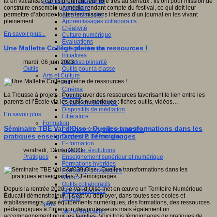
Apprendre et enseigner
là en vacances car ils prennent leur rôle très au sérieux : ils ont pour mission de
Apprendre
construire ensemble un média rendant compte du festival, ce qui doit leur
Apprentissages
permettre d’aborder toutes les missions internes d’un journal en les vivant
Apprentissages collaboratifs
pleinement.
Créativité
En savoir plus...
Culture numérique
Evaluations
Une Mallette Collège pleine de ressources !
Individualisation
Initiatives
Interdisciplinarité
mardi, 06 juin 2023
Outils pour la classe
Outils
Arts et Culture
Art
Cinéma
La Trousse à projets : Pour trouver des ressources favorisant le lien entre les
Culture
parents et l’École via les outils numériques : fiches-outils, vidéos…
Culture et numérique
Dispositifs de médiation
En savoir plus...
Littérature
Formation
Séminaire TBE Val d'Oise : Quelles transformations dans les
Compétences professionnelles
pratiques enseignantes ? Témoignages
Dispositifs de formation
E- formation
Enjeux et évolutions
vendredi, 12 mai 2023
Enseignement supérieur et numérique
Pratiques
Formations hybrides
Formation universitaire
Mooc’s
Outils collaboratifs
Depuis la rentrée 2020, le Val-d’Oise met en œuvre un Territoire Numérique
Sites ressources
Éducatif démonstrateur, il s’est vu déployer, dans toutes ses écoles et
Tutorat
établissements, des équipements numériques, des formations, des ressources
Jeux
pédagogiques à l’intention des professeurs mais également un
Jeu et éducation
accompagnement pour les familles. Voici trois témoignages de pratiques de