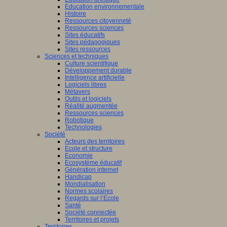
Education environnementale
Histoire
Ressources citoyenneté
Ressources sciences
Sites éducatifs
Sites pédagogiques
Sites ressources
Sciences et techniques
Culture scientifique
Développement durable
Intelligence artificielle
Logiciels libres
Métavers
Outils et logiciels
Réalité augmentée
Ressources sciences
Robotique
Technologies
Société
Acteurs des territoires
Ecole et structure
Economie
Ecosystème éducatif
Génération internet
Handicap
Mondialisation
Normes scolaires
Regards sur l’Ecole
Santé
Société connectée
Territoires et projets
Territoires