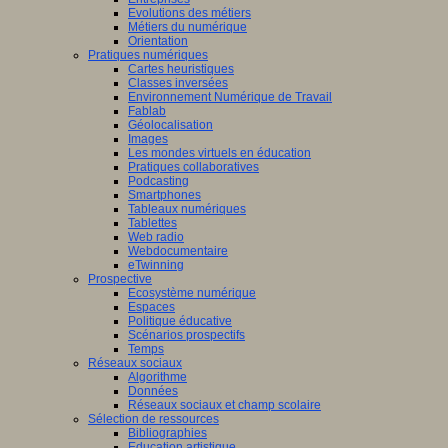
Evolutions des métiers
Métiers du numérique
Orientation
Pratiques numériques
Cartes heuristiques
Classes inversées
Environnement Numérique de Travail
Fablab
Géolocalisation
Images
Les mondes virtuels en éducation
Pratiques collaboratives
Podcasting
Smartphones
Tableaux numériques
Tablettes
Web radio
Webdocumentaire
eTwinning
Prospective
Ecosystème numérique
Espaces
Politique éducative
Scénarios prospectifs
Temps
Réseaux sociaux
Algorithme
Données
Réseaux sociaux et champ scolaire
Sélection de ressources
Bibliographies
Education artistique