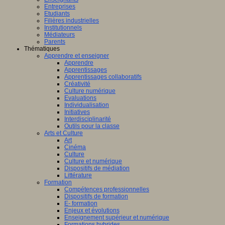
Entreprises
Etudiants
Filières industrielles
Institutionnels
Médiateurs
Parents
Thématiques
Apprendre et enseigner
Apprendre
Apprentissages
Apprentissages collaboratifs
Créativité
Culture numérique
Evaluations
Individualisation
Initiatives
Interdisciplinarité
Outils pour la classe
Arts et Culture
Art
Cinéma
Culture
Culture et numérique
Dispositifs de médiation
Littérature
Formation
Compétences professionnelles
Dispositifs de formation
E- formation
Enjeux et évolutions
Enseignement supérieur et numérique
Formations hybrides