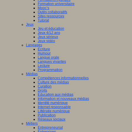
Formation universitaire
Mooc’s
Outils collaboratifs
Sites ressources
Tutorat
Jeux
Jeu et éducation
Jeux 4/12 ans
Jeux sérieux
Jeux vidéo
Langages
Ecriture
Humour
Langue orale
Langues vivantes
Lecture
Programmation
Médias
Compétences informationnelles
Culture des médias
Curation
Droits
Education aux médias
Information et nouveaux médias
Identité numérique
Internet responsable
Littératie numérique
Publication
Réseaux sociaux
Métiers
Entrepreneuriat
Entreprises