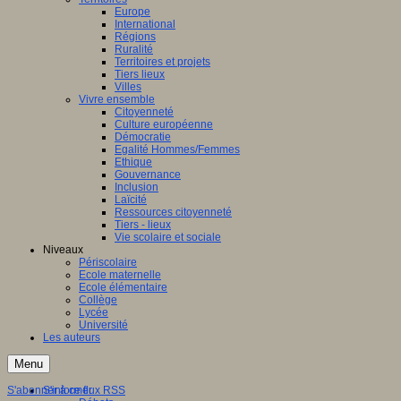
Europe
International
Régions
Ruralité
Territoires et projets
Tiers lieux
Villes
Vivre ensemble
Citoyenneté
Culture européenne
Démocratie
Egalité Hommes/Femmes
Ethique
Gouvernance
Inclusion
Laïcité
Ressources citoyenneté
Tiers - lieux
Vie scolaire et sociale
Niveaux
Périscolaire
Ecole maternelle
Ecole élémentaire
Collège
Lycée
Université
Les auteurs
Menu
S'abonner à ce flux RSS
S'informer