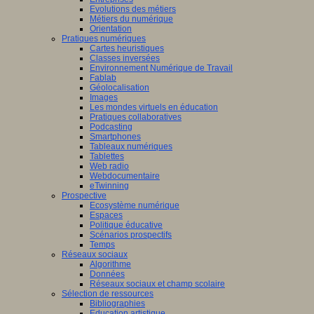
Evolutions des métiers
Métiers du numérique
Orientation
Pratiques numériques
Cartes heuristiques
Classes inversées
Environnement Numérique de Travail
Fablab
Géolocalisation
Images
Les mondes virtuels en éducation
Pratiques collaboratives
Podcasting
Smartphones
Tableaux numériques
Tablettes
Web radio
Webdocumentaire
eTwinning
Prospective
Ecosystème numérique
Espaces
Politique éducative
Scénarios prospectifs
Temps
Réseaux sociaux
Algorithme
Données
Réseaux sociaux et champ scolaire
Sélection de ressources
Bibliographies
Education artistique