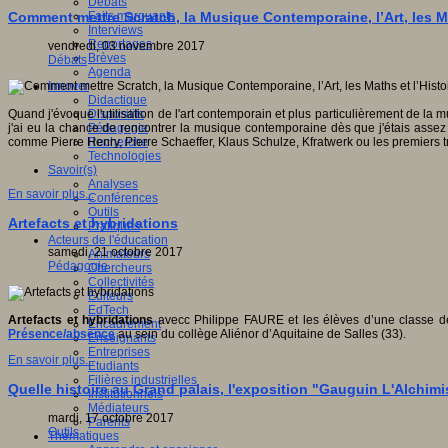
Débats
Faits marquants
Comment mettre Scratch, la Musique Contemporaine, l’Art, les Ma
Interviews
Reportages
vendredi, 03 novembre 2017
Brèves
Débats
Agenda
Innover
Didactique
Dispositifs
Quand j'évoque l'utilisation de l'art contemporain et plus particulièrement de la 
Pédagogie
j'ai eu la chance de rencontrer la musique contemporaine dès que j'étais assez
Recherche
comme Pierre Henry, Pierre Schaeffer, Klaus Schulze, Kfratwerk ou les premiers 
Technologies
Savoir(s)
Analyses
En savoir plus...
Conférences
Outils
Artefacts et hybridations
Pratiques
Acteurs de l'éducation
samedi, 21 octobre 2017
Animateurs
Pédagogie
Chercheurs
Collectivités
Editeurs
EdTech
Artefacts et hybridations
avecc Philippe FAURE et les élèves d’une classe de 
Encadrement
Présence/absence
au sein du collège Aliénor d’Aquitaine de Salles (33).
Enseignants
Entreprises
En savoir plus...
Etudiants
Filières industrielles
Quelle histoire au Grand palais, l'exposition "Gauguin L'Alchimis
Institutionnels
Médiateurs
mardi, 17 octobre 2017
Parents
Outils
Thématiques