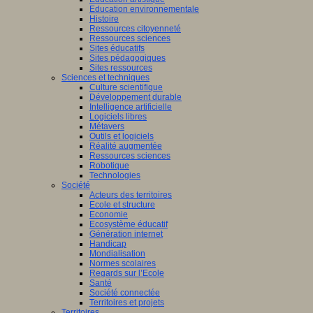
Education environnementale
Histoire
Ressources citoyenneté
Ressources sciences
Sites éducatifs
Sites pédagogiques
Sites ressources
Sciences et techniques
Culture scientifique
Développement durable
Intelligence artificielle
Logiciels libres
Métavers
Outils et logiciels
Réalité augmentée
Ressources sciences
Robotique
Technologies
Société
Acteurs des territoires
Ecole et structure
Economie
Ecosystème éducatif
Génération internet
Handicap
Mondialisation
Normes scolaires
Regards sur l’Ecole
Santé
Société connectée
Territoires et projets
Territoires