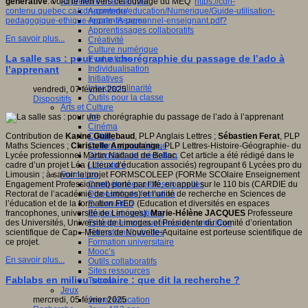
Apprendre et enseigner
générative
. Voici le lien vers cet ouvrage du MEQ
https://cdn-
Apprendre
contenu.quebec.ca/cdn-contenu/education/Numerique/Guide-utilisation-
Apprentissages
pedagogique-ethique-legale-IA-personnel-enseignant.pdf?
Apprentissages collaboratifs
En savoir plus...
Créativité
Culture numérique
La salle sas : pour une chorégraphie du passage de l’ado à
Evaluations
Individualisation
l’apprenant
Initiatives
Interdisciplinarité
vendredi, 07 février 2025
Outils pour la classe
Dispositifs
Arts et Culture
Art
Cinéma
Culture
Contribution de
Karine Guillebaud
, PLP Anglais Lettres ;
Sébastien Ferat
, PLP
Culture et numérique
Maths Sciences ;
Christelle Ampoulange
, PLP Lettres-Histoire-Géographie- du
Dispositifs de médiation
Lycée professionnel Martin Nadaud de Bellac. Cet article a été rédigé dans le
Littérature
cadre d’un projet Léa ( Lieux d’éducation associés) regroupant 6 Lycées pro du
Formation
Limousin ; à savoir le projet FORMSCOLEEP (FORMe SCOlaire Enseignement
Compétences professionnelles
Engagement Professionnel) porté par l’Ifé, en appui sur le 110 bis (CARDIE du
Dispositifs de formation
Rectorat de l’académie de Limoges) et l’unité de recherche en Sciences de
E- formation
l’éducation et de la formation FrED (Education et diversités en espaces
Enjeux et évolutions
francophones, université de Limoges).
Marie-Hélène JACQUES
Professeure
Enseignement supérieur et numérique
des Universités, Université de Limoges et Présidente du Comité d’orientation
Formations hybrides
scientifique de Cap –Métiers de Nouvelle-Aquitaine est porteuse scientifique de
Formation universitaire
ce projet.
Mooc’s
En savoir plus...
Outils collaboratifs
Sites ressources
Fablabs en milieu scolaire : que dit la recherche ?
Tutorat
Jeux
Jeu et éducation
mercredi, 05 février 2025