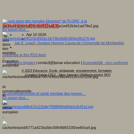
"Je suis dans des mondes étranges" de FLORE, à la
TOUTES LES BRÈVES
...
En savoir plus ...
Apr 10 2026
"Je
suis
Jan E. Leach, Docteur Honoris Causa de l’Université de Montpellier
dans
des
mondes
Subscribe to this RSS feed
...
Expostion
Mentions légales
| contact[@]anae.education |
Accessibilité : non conforme
présentée
...
© 2023 Educavox, Ecole, pédagogie, enseignement, formation
Creation Sylvie CECI - Sites Internet / Référencement SEO
IA
conversationnelle
IA conversationnelle et santé mentale des jeunes ...
et
En savoir plus ...
...
Un
débat
européen
...