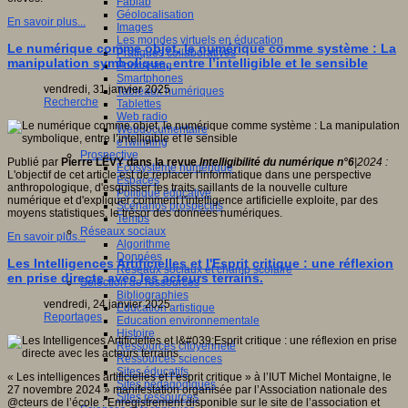
Fablab
Géolocalisation
En savoir plus...
Images
Les mondes virtuels en éducation
Le numérique comme objet, le numérique comme système : La
Pratiques collaboratives
manipulation symbolique, entre l’intelligible et le sensible
Podcasting
Smartphones
vendredi, 31 janvier 2025
Tableaux numériques
Recherche
Tablettes
Web radio
Webdocumentaire
eTwinning
Prospective
Publié par
Pierre LÉVY dans la revue
Intelligibilité du numérique n°6
|2024 :
Ecosystème numérique
L'objectif de cet article est de replacer l'informatique dans une perspective
Espaces
anthropologique, d'esquisser les traits saillants de la nouvelle culture
Politique éducative
numérique et d'expliquer comment l'intelligence artificielle exploite, par des
Scénarios prospectifs
moyens statistiques, le trésor des données numériques.
Temps
Réseaux sociaux
En savoir plus...
Algorithme
Données
Les Intelligences Artificielles et l'Esprit critique : une réflexion
Réseaux sociaux et champ scolaire
en prise directe avec les acteurs terrains.
Sélection de ressources
Bibliographies
vendredi, 24 janvier 2025
Education artistique
Reportages
Education environnementale
Histoire
Ressources citoyenneté
Ressources sciences
Sites éducatifs
« Les intelligences artificielles et l’esprit critique » à l’IUT Michel Montaigne, le
Sites pédagogiques
27 novembre 2024 » manifestation organisée par l’Association nationale des
Sites ressources
@cteurs de l’école : Enregistrement disponible sur le site de l’association et