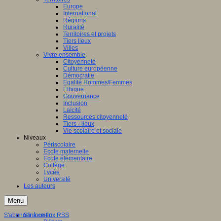
Europe
International
Régions
Ruralité
Territoires et projets
Tiers lieux
Villes
Vivre ensemble
Citoyenneté
Culture européenne
Démocratie
Egalité Hommes/Femmes
Ethique
Gouvernance
Inclusion
Laïcité
Ressources citoyenneté
Tiers - lieux
Vie scolaire et sociale
Niveaux
Périscolaire
Ecole maternelle
Ecole élémentaire
Collège
Lycée
Université
Les auteurs
Menu
S'abonner à ce flux RSS
S'informer