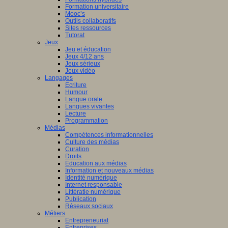
Formation universitaire
Mooc’s
Outils collaboratifs
Sites ressources
Tutorat
Jeux
Jeu et éducation
Jeux 4/12 ans
Jeux sérieux
Jeux vidéo
Langages
Ecriture
Humour
Langue orale
Langues vivantes
Lecture
Programmation
Médias
Compétences informationnelles
Culture des médias
Curation
Droits
Education aux médias
Information et nouveaux médias
Identité numérique
Internet responsable
Littératie numérique
Publication
Réseaux sociaux
Métiers
Entrepreneuriat
Entreprises