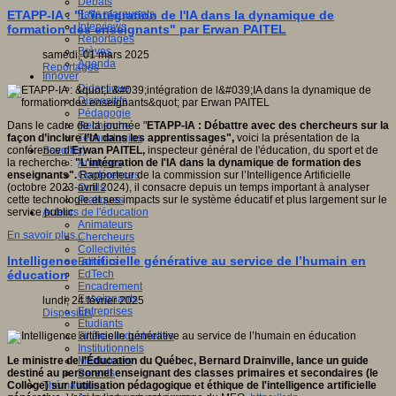
Débats
Faits marquants
ETAPP-IA : "L'intégration de l'IA dans la dynamique de
Interviews
formation des enseignants" par Erwan PAITEL
Reportages
Brèves
samedi, 01 mars 2025
Agenda
Reportages
Innover
Didactique
Dispositifs
Pédagogie
Recherche
Dans le cadre de la journée "
ETAPP-IA
: Débattre avec des chercheurs sur la
Technologies
façon d’inclure l’IA dans les apprentissages",
voici la présentation de la
Savoir(s)
conférence d'
Erwan PAITEL,
inspecteur général de l'éducation, du sport et de
Analyses
la recherche :
"L'intégration de l'IA dans la dynamique de formation des
Conférences
enseignants".
Rapporteur de la commission sur l’Intelligence Artificielle
Outils
(octobre 2023-avril 2024), il consacre depuis un temps important à analyser
Pratiques
cette technologie et ses impacts sur le système éducatif et plus largement sur le
Acteurs de l'éducation
service public.
Animateurs
En savoir plus...
Chercheurs
Collectivités
Intelligence artificielle générative au service de l’humain en
Editeurs
EdTech
éducation
Encadrement
Enseignants
lundi, 24 février 2025
Entreprises
Dispositifs
Etudiants
Filières industrielles
Institutionnels
Médiateurs
Le ministre de l’Éducation du Québec, Bernard Drainville, lance un guide
Parents
destiné au personnel enseignant des classes primaires et secondaires (le
Thématiques
Collège) sur l'utilisation pédagogique et éthique de l'intelligence artificielle