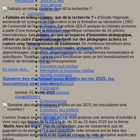
Jeux 4/12 ans
Recherche
Jeux sérieux
Jeux vidéo
Langages
« Fablabs en milieu scolaire : que dit la recherche ? »
d’Elodie Hippolyte,
Ecriture
doctorante en sciences de l’éducation et de la formation au laboratoire LISEC
Humour
de l’université de Haute-Alsace. Cet article QDLR analyse les fablabs scolaires
Langue orale
à partir d’une revue de la littérature scientifique composée de 24 articles
Langues vivantes
internationaux.
Les fablabs, en tant qu’espaces d’innovation pédagogique,
Lecture
offrent un cadre d’apprentissage fondé sur des pédagogies actives en
Programmation
rupture avec l’enseignement dit traditionnel.
De nombreux bénéfices pour
Médias
l’ensemble de la communauté sont relatés : inclusion, sens des
Compétences informationnelles
apprentissages, motivation, développement de compétences transversales et
Culture des médias
spécifiques. Toutefois, cela ne peut fonctionner sans un fort investissement en
Curation
matière de formation et d’accompagnement.
Droits
Education aux médias
En savoir plus...
Information et nouveaux médias
Identité numérique
Semaine des mathématiques M@ths en-vie 2025, les
Internet responsable
inscriptions sont ouvertes !
Littératie numérique
Publication
Réseaux sociaux
samedi, 01 février 2025
Métiers
Agenda
Entrepreneuriat
Entreprises
Evolutions des métiers
Métiers du numérique
Comme chaque année,
M@ths en-vie
vous propose une semaine d’activités à
Orientation
vivre avec vos élèves de la PS à la 6ᵉ, du 10 au 15 mars 2025 sur le thème
Pratiques numériques
"
Maths hors les murs
". Pas de compétition, pas de classement, pas de
Cartes heuristiques
gagnant ou de perdant ! Le seul objectif de cette semaine est de faire des
Classes inversées
mathématiques autrement et de changer l’image de cette discipline auprès des
Environnement Numérique de Travail
élèves.