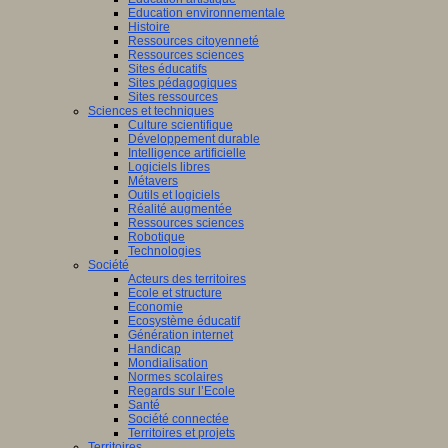
Education environnementale
Histoire
Ressources citoyenneté
Ressources sciences
Sites éducatifs
Sites pédagogiques
Sites ressources
Sciences et techniques
Culture scientifique
Développement durable
Intelligence artificielle
Logiciels libres
Métavers
Outils et logiciels
Réalité augmentée
Ressources sciences
Robotique
Technologies
Société
Acteurs des territoires
Ecole et structure
Economie
Ecosystème éducatif
Génération internet
Handicap
Mondialisation
Normes scolaires
Regards sur l’Ecole
Santé
Société connectée
Territoires et projets
Territoires