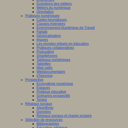
Evolutions des métiers
Métiers du numérique
Orientation
Pratiques numériques
Cartes heuristiques
Classes inversées
Environnement Numérique de Travail
Fablab
Géolocalisation
Images
Les mondes virtuels en éducation
Pratiques collaboratives
Podcasting
Smartphones
Tableaux numériques
Tablettes
Web radio
Webdocumentaire
eTwinning
Prospective
Ecosystème numérique
Espaces
Politique éducative
Scénarios prospectifs
Temps
Réseaux sociaux
Algorithme
Données
Réseaux sociaux et champ scolaire
Sélection de ressources
Bibliographies
Education artistique