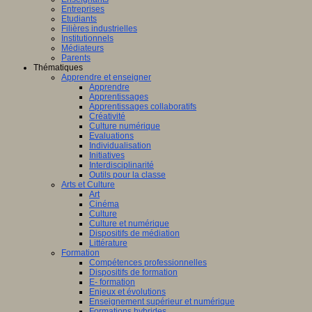
Entreprises
Etudiants
Filières industrielles
Institutionnels
Médiateurs
Parents
Thématiques
Apprendre et enseigner
Apprendre
Apprentissages
Apprentissages collaboratifs
Créativité
Culture numérique
Evaluations
Individualisation
Initiatives
Interdisciplinarité
Outils pour la classe
Arts et Culture
Art
Cinéma
Culture
Culture et numérique
Dispositifs de médiation
Littérature
Formation
Compétences professionnelles
Dispositifs de formation
E- formation
Enjeux et évolutions
Enseignement supérieur et numérique
Formations hybrides