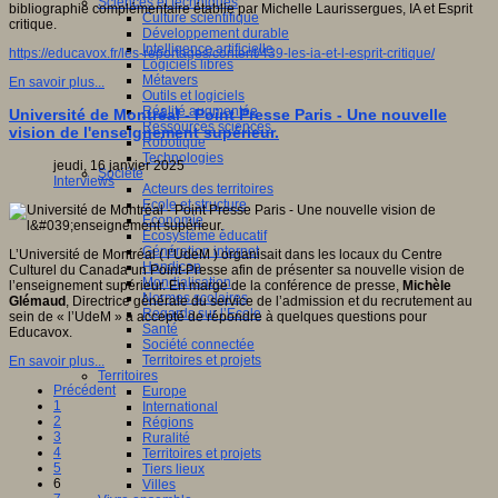
Sciences et techniques
bibliographie complémentaire établie par Michelle Laurissergues, IA et Esprit
Culture scientifique
critique.
Développement durable
Intelligence artificielle
https://educavox.fr/les-reportages/content/439-les-ia-et-l-esprit-critique/
Logiciels libres
Métavers
En savoir plus...
Outils et logiciels
Réalité augmentée
Université de Montréal - Point Presse Paris - Une nouvelle
Ressources sciences
vision de l'enseignement supérieur.
Robotique
Technologies
jeudi, 16 janvier 2025
Société
Interviews
Acteurs des territoires
Ecole et structure
Economie
Ecosystème éducatif
Génération internet
L’Université de Montréal ( l’UdeM ) organisait dans les locaux du Centre
Handicap
Culturel du Canada un Point-Presse afin de présenter sa nouvelle vision de
Mondialisation
l’enseignement supérieur. En marge de la conférence de presse,
Michèle
Normes scolaires
Glémaud
, Directrice générale du service de l’admission et du recrutement au
Regards sur l’Ecole
sein de « l’UdeM » a accepté de répondre à quelques questions pour
Santé
Educavox.
Société connectée
Territoires et projets
En savoir plus...
Territoires
Précédent
Europe
1
International
2
Régions
3
Ruralité
4
Territoires et projets
5
Tiers lieux
6
Villes