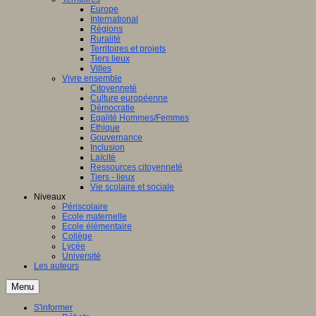
Europe
International
Régions
Ruralité
Territoires et projets
Tiers lieux
Villes
Vivre ensemble
Citoyenneté
Culture européenne
Démocratie
Egalité Hommes/Femmes
Ethique
Gouvernance
Inclusion
Laïcité
Ressources citoyenneté
Tiers - lieux
Vie scolaire et sociale
Niveaux
Périscolaire
Ecole maternelle
Ecole élémentaire
Collège
Lycée
Université
Les auteurs
Menu
S'informer