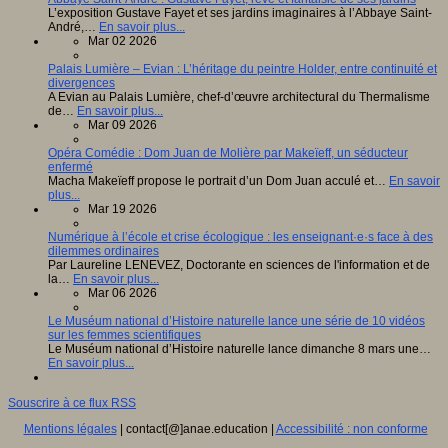
L’exposition Gustave Fayet et ses jardins imaginaires à l’Abbaye Saint-
André,…
En savoir plus...
Mar 02 2026
Palais Lumière – Evian : L’héritage du peintre Holder, entre continuité et
divergences
A Evian au Palais Lumière, chef-d’œuvre architectural du Thermalisme
de…
En savoir plus...
Mar 09 2026
Opéra Comédie : Dom Juan de Molière par Makeïeff, un séducteur
enfermé
Macha Makeïeff propose le portrait d’un Dom Juan acculé et…
En savoir
plus...
Mar 19 2026
Numérique à l’école et crise écologique : les enseignant·e·s face à des
dilemmes ordinaires
Par Laureline LENEVEZ, Doctorante en sciences de l'information et de
la…
En savoir plus...
Mar 06 2026
Le Muséum national d’Histoire naturelle lance une série de 10 vidéos
sur les femmes scientifiques
Le Muséum national d’Histoire naturelle lance dimanche 8 mars une…
En savoir plus...
Souscrire à ce flux RSS
Mentions légales
| contact[@]anae.education |
Accessibilité : non conforme