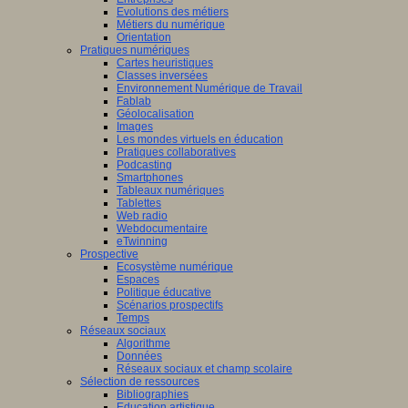
Evolutions des métiers
Métiers du numérique
Orientation
Pratiques numériques
Cartes heuristiques
Classes inversées
Environnement Numérique de Travail
Fablab
Géolocalisation
Images
Les mondes virtuels en éducation
Pratiques collaboratives
Podcasting
Smartphones
Tableaux numériques
Tablettes
Web radio
Webdocumentaire
eTwinning
Prospective
Ecosystème numérique
Espaces
Politique éducative
Scénarios prospectifs
Temps
Réseaux sociaux
Algorithme
Données
Réseaux sociaux et champ scolaire
Sélection de ressources
Bibliographies
Education artistique