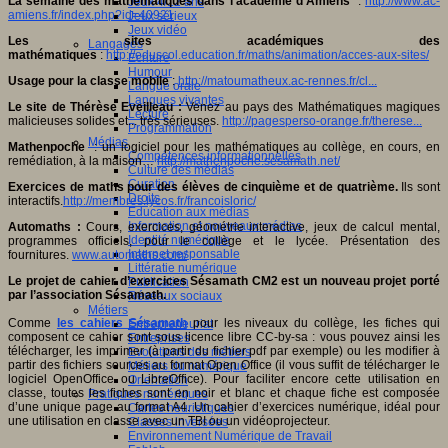
La semaine des mathématiques dans l’académie d’Amiens
:
http://www.ac-
Jeux 4/12 ans
amiens.fr/index.php?id=40921
Jeux sérieux
Jeux vidéo
Les sites académiques des
Langages
mathématiques
:
http://eduscol.education.fr/maths/animation/acces-aux-sites/
Ecriture
Humour
Usage pour la classe mobile
:
http://matoumatheux.ac-rennes.fr/cl...
Langue orale
Langues vivantes
Le site de Thérèse Eveilleau :
Venez au pays des Mathématiques magiques
Lecture
malicieuses solides et... très sérieuses.
http://pagesperso-orange.fr/therese...
Programmation
Médias
Mathenpoche
: un logiciel pour les mathématiques au collège, en cours, en
Compétences informationnelles
remédiation, à la maison…
http://mathenpoche.sesamath.net/
Culture des médias
Curation
Exercices de maths pour des élèves de cinquième et de quatrième.
Ils sont
Droits
interactifs.
http://membres.lycos.fr/francoisloric/
Education aux médias
Information et nouveaux médias
Automaths :
Cours, exercices, géométrie interactive, jeux de calcul mental,
Identité numérique
programmes officiels, pour le collège et le lycée. Présentation des
Internet responsable
fournitures.
www.automaths.com/
Littératie numérique
Le projet de cahier d’exercices Sésamath CM2 est un nouveau projet porté
Publication
par l’association Sésamath.
Réseaux sociaux
Métiers
Comme
les cahiers Sésamath
pour les niveaux du collège, les fiches qui
Entrepreneuriat
composent ce cahier sont sous licence libre CC-by-sa : vous pouvez ainsi les
Entreprises
télécharger, les imprimer (à partir du fichier pdf par exemple) ou les modifier à
Evolutions des métiers
partir des fichiers sources au format Open Office (il vous suffit de télécharger le
Métiers du numérique
logiciel OpenOffice ou LibreOffice). Pour faciliter encore cette utilisation en
Orientation
classe, toutes les fiches sont en noir et blanc et chaque fiche est composée
Pratiques numériques
d’une unique page au format A4. Un cahier d’exercices numérique, idéal pour
Cartes heuristiques
une utilisation en classe avec un TBI ou un vidéoprojecteur.
Classes inversées
Environnement Numérique de Travail