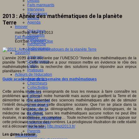
Débats
Faits marquants
Interviews
Reportages
2013 : Année des mathématiques de la planète
Brèves
Terre
Agenda
Innover
Didactique
mercredi, Mar 13 2013
Dispositifs
Fait marquant
Pédagogie
Écrit par
Canope Oise
Recherche
Technologies
Savoir(s)
Analyses
L’année 2013 a été déclarée par l’UNESCO "Année des mathématiques de la
Conférences
planète Terre". Cette initiative a pour mission mettre en évidence le rôle des
Outils
mathématiques dans la recherche des solutions pour répondre aux enjeux
Pratiques
planétaires...
Acteurs de l'éducation
Animateurs
Guide académique de la semaine des mathématiques
Chercheurs
Collectivités
Cette année invite les enseignants de tous les niveaux à faire connaître les
Editeurs
problèmes que connait notre humanité mais aussi qui guettent la Terre et de
EdTech
démontrer le rôle essentiel des sciences mathématiques afin de de stimuler
Encadrement
l’intérêt des jeunes pour cette discipline scolaire. Que l’on se place dans la
Enseignants
notion de l’espace, de la démographie, des équilibres écologiques, de la
Entreprises
médecine ou du climat, sans les mathématiques aucune notion ne peut être
Etudiants
évaluée, ni modélisée, ni comprise… Toute recherche scientifique s’appuie sur
Filières industrielles
cette précieuse science des nombres. La prodigieuse illustration de cette réalité
Institutionnels
est à découvrir sur le site :
http://mpt2013.fr/
Médiateurs
Parents
Les dates à retenir
:
Thématiques