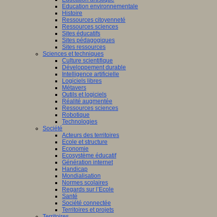
Education environnementale
Histoire
Ressources citoyenneté
Ressources sciences
Sites éducatifs
Sites pédagogiques
Sites ressources
Sciences et techniques
Culture scientifique
Développement durable
Intelligence artificielle
Logiciels libres
Métavers
Outils et logiciels
Réalité augmentée
Ressources sciences
Robotique
Technologies
Société
Acteurs des territoires
Ecole et structure
Economie
Ecosystème éducatif
Génération internet
Handicap
Mondialisation
Normes scolaires
Regards sur l’Ecole
Santé
Société connectée
Territoires et projets
Territoires