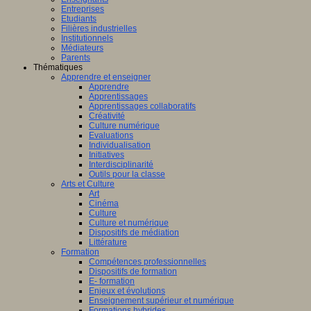
Entreprises
Etudiants
Filières industrielles
Institutionnels
Médiateurs
Parents
Thématiques
Apprendre et enseigner
Apprendre
Apprentissages
Apprentissages collaboratifs
Créativité
Culture numérique
Evaluations
Individualisation
Initiatives
Interdisciplinarité
Outils pour la classe
Arts et Culture
Art
Cinéma
Culture
Culture et numérique
Dispositifs de médiation
Littérature
Formation
Compétences professionnelles
Dispositifs de formation
E- formation
Enjeux et évolutions
Enseignement supérieur et numérique
Formations hybrides