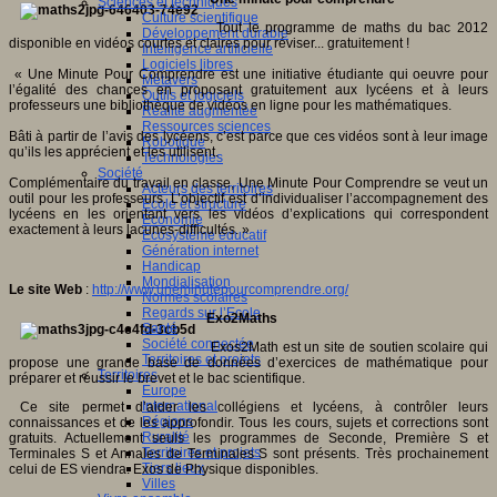
Sciences et techniques
Culture scientifique
Tout le programme de maths du bac 2012
Développement durable
disponible en vidéos courtes et claires pour réviser... gratuitement !
Intelligence artificielle
Logiciels libres
« Une Minute Pour Comprendre est une initiative étudiante qui oeuvre pour
Métavers
l’égalité des chances en proposant gratuitement aux lycéens et à leurs
Outils et logiciels
professeurs une bibliothèque de vidéos en ligne pour les mathématiques.
Réalité augmentée
Ressources sciences
Bâti à partir de l’avis des lycéens, c’est parce que ces vidéos sont à leur image
Robotique
qu’ils les apprécient et les utilisent.
Technologies
Société
Complémentaire du travail en classe, Une Minute Pour Comprendre se veut un
Acteurs des territoires
outil pour les professeurs. L’objectif est d’individualiser l’accompagnement des
Ecole et structure
lycéens en les orientant vers les vidéos d’explications qui correspondent
Economie
exactement à leurs lacunes-difficultés. »
Ecosystème éducatif
Génération internet
Handicap
Mondialisation
Le site Web
:
http://www.uneminutepourcomprendre.org/
Normes scolaires
Regards sur l’Ecole
Exo2Maths
Santé
Société connectée
Exos2Math est un site de soutien scolaire qui
Territoires et projets
propose une grande base de données d’exercices de mathématique pour
Territoires
préparer et réussir le brevet et le bac scientifique.
Europe
International
Ce site permet d’aider les collégiens et lycéens, à contrôler leurs
Régions
connaissances et de les approfondir. Tous les cours, sujets et corrections sont
Ruralité
gratuits. Actuellement seuls les programmes de Seconde, Première S et
Territoires et projets
Terminales S et Annales de Terminales S sont présents. Très prochainement
Tiers lieux
celui de ES viendra. Exos de Physique disponibles.
Villes