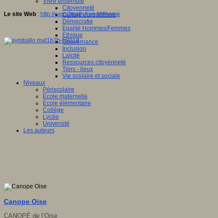
Vivre ensemble
Citoyenneté
Le site Web
:
http://exos2math.free.fr/#home
Culture européenne
Démocratie
Egalité Hommes/Femmes
Ethique
Gouvernance
Inclusion
Laïcité
Ressources citoyenneté
Tiers - lieux
Vie scolaire et sociale
Niveaux
Périscolaire
Ecole maternelle
Ecole élémentaire
Collège
Lycée
Université
Les auteurs
Canope Oise
CANOPÉ de l’Oise