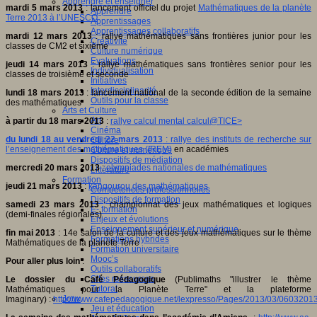
Apprendre et enseigner
mardi 5 mars 2013
: lancement officiel du projet
Mathématiques de la planète
Apprendre
Terre 2013 à l’UNESCO
Apprentissages
Apprentissages collaboratifs
mardi 12 mars 2013
: rallye mathématiques sans frontières junior pour les
Créativité
classes de CM2 et sixième
Culture numérique
Evaluations
jeudi 14 mars 2013
: rallye mathématiques sans frontières senior pour les
Individualisation
classes de troisième et seconde
Initiatives
Interdisciplinarité
lundi 18 mars 2013
: lancement national de la seconde édition de la semaine
Outils pour la classe
des mathématiques
Arts et Culture
Art
à partir du 18 mars 2013
:
rallye calcul mental
calcul@TICE>
Cinéma
du lundi 18 au vendredi 22 mars 2013
:
rallye des instituts de recherche sur
Culture
l’enseignement des mathématiques (IREM)
en académies
Culture et numérique
Dispositifs de médiation
mercredi 20 mars 2013
:
olympiades nationales de mathématiques
Littérature
Formation
jeudi 21 mars 2013
:
kangourou des mathématiques
Compétences professionnelles
Dispositifs de formation
samedi 23 mars 2013
: championnat des jeux mathématiques et logiques
E- formation
(demi-finales régionales)
Enjeux et évolutions
Enseignement supérieur et numérique
fin mai 2013
: 14e salon de la culture et des jeux mathématiques sur le thème
Formations hybrides
Mathématiques de la planète Terre
Formation universitaire
Mooc’s
Pour aller plus loin
:
Outils collaboratifs
Sites ressources
Le dossier du Café Pédagogique
(Publimaths "illustrer le thème
Tutorat
Mathématiques pour la Planète Terre" et la plateforme
Jeux
Imaginary) :
http://www.cafepedagogique.net/lexpresso/Pages/2013/03/060320
Jeu et éducation