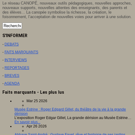
Le réseau CANOPÉ, nouveaux outils pédagogiques, nouvelles approches,
nouveaux supports, nouvelles attentes des enseignants, des parents et
des élèves... La canopée symbolise la richesse, la création, le
foisonnement, l’acceptation de nouvelles voies pour arriver à une solution.
S'INFORMER
-
DEBATS
-
FAITS MARQUANTS
-
INTERVIEWS
-
REPORTAGES
-
BREVES
-
AGENDA
Faits marquants - Les plus lus
Mar 25 2026
Musée Estrine : Roger Edgard Gillet, du théâtre de la vie à la grande
dérision
L’exposition Roger Edgar Gillet, La grande dérision au Musée Estrine…
En savoir plus...
Apr 26 2026
Abbaye Saint-André : Gustave Fayet, rêve et fantaisie de ses jardins