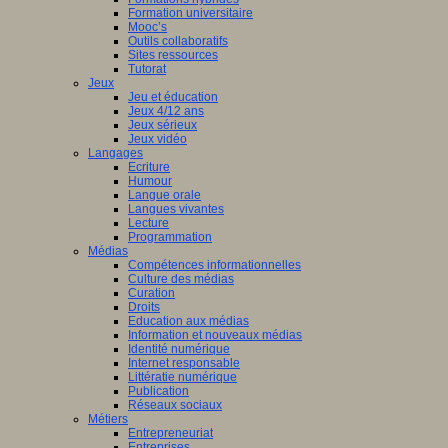
Formation universitaire
Mooc’s
Outils collaboratifs
Sites ressources
Tutorat
Jeux
Jeu et éducation
Jeux 4/12 ans
Jeux sérieux
Jeux vidéo
Langages
Ecriture
Humour
Langue orale
Langues vivantes
Lecture
Programmation
Médias
Compétences informationnelles
Culture des médias
Curation
Droits
Education aux médias
Information et nouveaux médias
Identité numérique
Internet responsable
Littératie numérique
Publication
Réseaux sociaux
Métiers
Entrepreneuriat
Entreprises