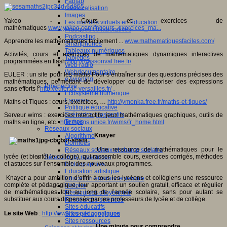
Fablab
Géolocalisation
Images
Yakeo
-
Cours et exercices de
Les mondes virtuels en éducation
mathématiques
www.yakeo.com/fr/cours_exercices_ma...
Pratiques collaboratives
Podcasting
Apprendre les mathématiques facilement ...
www.mathematiquesfaciles.com/
Smartphones
Tableaux numériques
Activités, cours et exercices de mathématiques dynamiques interactives
Tablettes
programmées en flash.
http://rdassonval.free.fr/
Web radio
Webdocumentaire
EULER : un site pour les maths Pour s’entraîner sur des questions précises des
eTwinning
mathématiques, permettant de développer ou de factoriser des expressions
Prospective
sans efforts !
http://euler.ac-versailles.fr/
Ecosystème numérique
Espaces
Maths et Tiques : cours, exercices, …
http://ymonka.free.fr/maths-et-tiques/
Politique éducative
Scénarios prospectifs
Serveur wims : exercices interactifs, jeux mathématiques graphiques, outils de
Temps
maths en ligne, etc...
http://wims.unice.fr/wims/fr_home.html
Réseaux sociaux
Knayer
Algorithme
Données
Une ressource de mathématiques pour le
Réseaux sociaux et champ scolaire
lycée (et bientôt le collège), qui rassemble cours, exercices corrigés, méthodes
Sélection de ressources
et astuces sur l’ensemble des nouveaux programmes.
Bibliographies
Education artistique
Knayer a pour ambition d’offrir à tous les lycéens et collégiens une ressource
Education environnementale
complète et pédagogique, leur apportant un soutien gratuit, efficace et régulier
Histoire
de mathématiques tout au long de l’année scolaire, sans pour autant se
Ressources citoyenneté
substituer aux cours dispensés par les professeurs de lycée et de collège.
Ressources sciences
Sites éducatifs
Le site Web
:
http://www.knayer.com/home
Sites pédagogiques
Sites ressources
Une minute pour comprendre