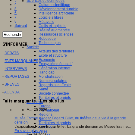
3
Sciences et techniques
4
Culture scientifique
5
Développement durable
6
Intelligence artificielle
7
Logiciels libres
8
Métavers
Suivant
Outils et logiciels
Réalité augmentée
Ressources sciences
Robotique
Technologies
S'INFORMER
Société
Acteurs des territoires
-
DEBATS
Ecole et structure
Economie
-
FAITS MARQUANTS
Ecosystème éducatif
Génération internet
-
INTERVIEWS
Handicap
Mondialisation
-
REPORTAGES
Normes scolaires
-
BREVES
Regards sur l’Ecole
Santé
-
AGENDA
Société connectée
Territoires et projets
Faits marquants - Les plus lus
Territoires
Europe
Mar 25 2026
International
Régions
Musée Estrine : Roger Edgard Gillet, du théâtre de la vie à la grande
Ruralité
dérision
Territoires et projets
L’exposition Roger Edgar Gillet, La grande dérision au Musée Estrine…
Tiers lieux
En savoir plus...
Villes