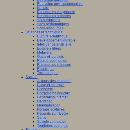
Education environnementale
Histoire
Ressources citoyenneté
Ressources sciences
Sites éducatifs
Sites pédagogiques
Sites ressources
Sciences et techniques
Culture scientifique
Développement durable
Intelligence artificielle
Logiciels libres
Métavers
Outils et logiciels
Réalité augmentée
Ressources sciences
Robotique
Technologies
Société
Acteurs des territoires
Ecole et structure
Economie
Ecosystème éducatif
Génération internet
Handicap
Mondialisation
Normes scolaires
Regards sur l’Ecole
Santé
Société connectée
Territoires et projets
Territoires