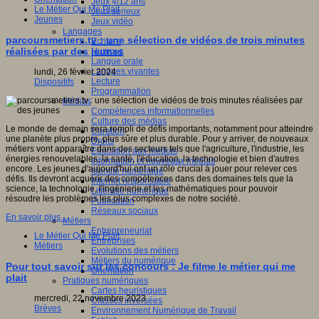
Jeux 4/12 ans
Le Métier Qui Me Plait
Jeux sérieux
Jeunes
Jeux vidéo
Langages
parcoursmetiers.tv : une sélection de vidéos de trois minutes
Ecriture
réalisées par des jeunes
Humour
Langue orale
Langues vivantes
lundi, 26 février 2024
Lecture
Dispositifs
Programmation
Médias
Compétences informationnelles
Culture des médias
Le monde de demain sera rempli de défis importants, notamment pour atteindre
Curation
une planète plus propre, plus sûre et plus durable. Pour y arriver, de nouveaux
Droits
métiers vont apparaître dans des secteurs tels que l'agriculture, l'industrie, les
Education aux médias
énergies renouvelables, la santé, l'éducation, la technologie et bien d'autres
Information et nouveaux médias
encore. Les jeunes d'aujourd'hui ont un rôle crucial à jouer pour relever ces
Identité numérique
défis. Ils devront acquérir des compétences dans des domaines tels que la
Internet responsable
science, la technologie, l'ingénierie et les mathématiques pour pouvoir
Littératie numérique
résoudre les problèmes les plus complexes de notre société.
Publication
Réseaux sociaux
En savoir plus...
Métiers
Entrepreneuriat
Le Métier Qui Me Plait
Entreprises
Métiers
Evolutions des métiers
Métiers du numérique
Pour tout savoir sur les concours : Je filme le métier qui me
Orientation
plait
Pratiques numériques
Cartes heuristiques
mercredi, 22 novembre 2023
Classes inversées
Brèves
Environnement Numérique de Travail