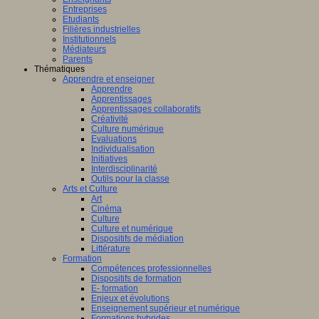
Entreprises
Etudiants
Filières industrielles
Institutionnels
Médiateurs
Parents
Thématiques
Apprendre et enseigner
Apprendre
Apprentissages
Apprentissages collaboratifs
Créativité
Culture numérique
Evaluations
Individualisation
Initiatives
Interdisciplinarité
Outils pour la classe
Arts et Culture
Art
Cinéma
Culture
Culture et numérique
Dispositifs de médiation
Littérature
Formation
Compétences professionnelles
Dispositifs de formation
E- formation
Enjeux et évolutions
Enseignement supérieur et numérique
Formations hybrides