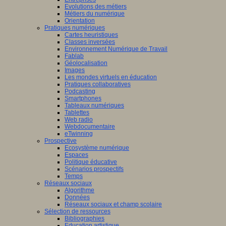
Evolutions des métiers
Métiers du numérique
Orientation
Pratiques numériques
Cartes heuristiques
Classes inversées
Environnement Numérique de Travail
Fablab
Géolocalisation
Images
Les mondes virtuels en éducation
Pratiques collaboratives
Podcasting
Smartphones
Tableaux numériques
Tablettes
Web radio
Webdocumentaire
eTwinning
Prospective
Ecosystème numérique
Espaces
Politique éducative
Scénarios prospectifs
Temps
Réseaux sociaux
Algorithme
Données
Réseaux sociaux et champ scolaire
Sélection de ressources
Bibliographies
Education artistique