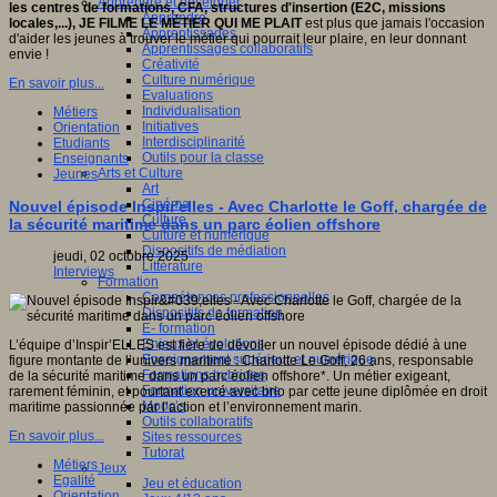
Apprendre et enseigner
les centres de formations, CFA, structures d'insertion (E2C, missions
Apprendre
locales,...), JE FILME LE MÉTIER QUI
ME PLAIT
est plus que jamais l'occasion
Apprentissages
d'aider les jeunes à trouver le métier qui pourrait leur plaire, en leur donnant
Apprentissages collaboratifs
envie !
Créativité
Culture numérique
En savoir plus...
Evaluations
Individualisation
Métiers
Initiatives
Orientation
Interdisciplinarité
Etudiants
Outils pour la classe
Enseignants
Arts et Culture
Jeunes
Art
Cinéma
Nouvel épisode Inspir'elles - Avec Charlotte le Goff, chargée de
Culture
la sécurité maritime dans un parc éolien offshore
Culture et numérique
Dispositifs de médiation
jeudi, 02 octobre 2025
Littérature
Interviews
Formation
Compétences professionnelles
Dispositifs de formation
E- formation
Enjeux et évolutions
L’équipe d’Inspir’ELLES est fière de dévoiler un nouvel épisode dédié à une
Enseignement supérieur et numérique
figure montante de l’univers maritime : Charlotte Le Goff, 26 ans, responsable
Formations hybrides
de la sécurité maritime dans un parc éolien offshore*. Un métier exigeant,
Formation universitaire
rarement féminin, et pourtant exercé avec brio par cette jeune diplômée en droit
Mooc’s
maritime passionnée par l’action et l’environnement marin.
Outils collaboratifs
En savoir plus...
Sites ressources
Tutorat
Métiers
Jeux
Egalité
Jeu et éducation
Orientation