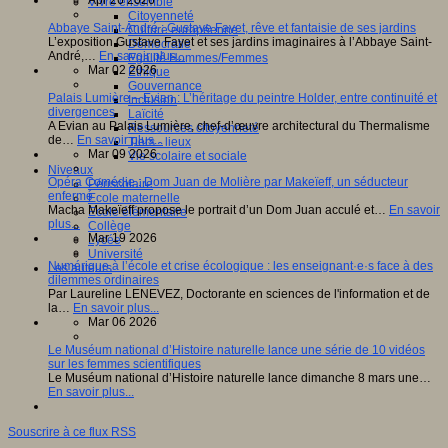
Apr 26 2026
Vivre ensemble
Citoyenneté
Abbaye Saint-André : Gustave Fayet, rêve et fantaisie de ses jardins
Culture européenne
L’exposition Gustave Fayet et ses jardins imaginaires à l’Abbaye Saint-
Démocratie
André,…
En savoir plus...
Egalité Hommes/Femmes
Mar 02 2026
Ethique
Gouvernance
Palais Lumière – Evian : L’héritage du peintre Holder, entre continuité et
Inclusion
divergences
Laïcité
A Evian au Palais Lumière, chef-d’œuvre architectural du Thermalisme
Ressources citoyenneté
de…
En savoir plus...
Tiers - lieux
Mar 09 2026
Vie scolaire et sociale
Niveaux
Opéra Comédie : Dom Juan de Molière par Makeïeff, un séducteur
Périscolaire
enfermé
Ecole maternelle
Macha Makeïeff propose le portrait d’un Dom Juan acculé et…
En savoir
Ecole élémentaire
plus...
Collège
Mar 19 2026
Lycée
Université
Numérique à l’école et crise écologique : les enseignant·e·s face à des
Les auteurs
dilemmes ordinaires
Par Laureline LENEVEZ, Doctorante en sciences de l'information et de
la…
En savoir plus...
Mar 06 2026
Le Muséum national d’Histoire naturelle lance une série de 10 vidéos
sur les femmes scientifiques
Le Muséum national d’Histoire naturelle lance dimanche 8 mars une…
En savoir plus...
Souscrire à ce flux RSS