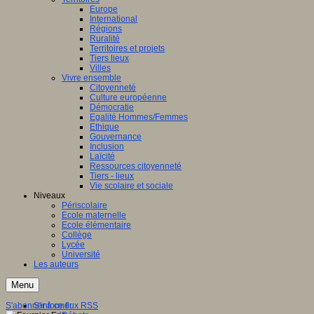
Europe
International
Régions
Ruralité
Territoires et projets
Tiers lieux
Villes
Vivre ensemble
Citoyenneté
Culture européenne
Démocratie
Egalité Hommes/Femmes
Ethique
Gouvernance
Inclusion
Laïcité
Ressources citoyenneté
Tiers - lieux
Vie scolaire et sociale
Niveaux
Périscolaire
Ecole maternelle
Ecole élémentaire
Collège
Lycée
Université
Les auteurs
Menu
S'abonner à ce flux RSS
S'informer