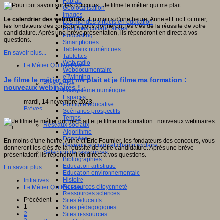
Fablab
Géolocalisation
Images
Le calendrier des webinaires
: En moins d'une heure, Anne et Eric Fournier,
Les mondes virtuels en éducation
les fondateurs des concours, vous donneront les clés de la réussite de votre
Pratiques collaboratives
candidature. Après une brève présentation, ils répondront en direct à vos
Podcasting
questions.
Smartphones
Tableaux numériques
En savoir plus...
Tablettes
Web radio
Le Métier Qui Me Plait
Webdocumentaire
eTwinning
Je filme le métier qui me plait et je filme ma formation :
Prospective
nouveaux webinaires !
Ecosystème numérique
Espaces
mardi, 14 novembre 2023
Politique éducative
Brèves
Scénarios prospectifs
Temps
Réseaux sociaux
Algorithme
Données
En moins d'une heure, Anne et Eric Fournier, les fondateurs des concours, vous
Réseaux sociaux et champ scolaire
donneront les clés de la réussite de votre candidature. Après une brève
Sélection de ressources
présentation, ils répondront en direct à vos questions.
Bibliographies
Education artistique
En savoir plus...
Education environnementale
Histoire
Initiatives
Ressources citoyenneté
Le Métier Qui Me Plait
Ressources sciences
Précédent
Sites éducatifs
1
Sites pédagogiques
2
Sites ressources