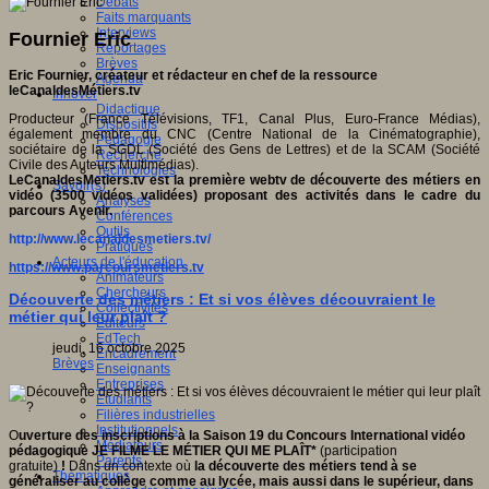
Débats
Faits marquants
Interviews
Fournier Eric
Reportages
Brèves
Eric Fournier, créateur et rédacteur en chef de la ressource
Agenda
leCanaldesMétiers.tv
Innover
Didactique
Producteur (France Télévisions, TF1, Canal Plus, Euro-France Médias),
Dispositifs
également membre du CNC (Centre National de la Cinématographie),
Pédagogie
sociétaire de la SGDL (Société des Gens de Lettres) et de la SCAM (Société
Recherche
Civile des Auteurs Multimédias).
Technologies
LeCanaldesMetiers.tv est la première webtv de découverte des métiers en
Savoir(s)
vidéo (3500 vidéos validées) proposant des activités dans le cadre du
Analyses
parcours Avenir.
Conférences
Outils
http://www.lecanaldesmetiers.tv/
Pratiques
Acteurs de l'éducation
https://www.parcoursmetiers.tv
Animateurs
Chercheurs
Découverte des métiers : Et si vos élèves découvraient le
Collectivités
métier qui leur plaît ?
Editeurs
EdTech
jeudi, 16 octobre 2025
Encadrement
Brèves
Enseignants
Entreprises
Etudiants
Filières industrielles
Institutionnels
O
uverture des inscriptions à la Saison 19 du Concours International vidéo
Médiateurs
pédagogique JE FILME LE MÉTIER QUI ME PLAÎT*
(participation
Parents
gratuite)
!
Dans un contexte où
la découverte des métiers tend à se
Thématiques
généraliser au collège comme au lycée, mais aussi dans le supérieur, dans