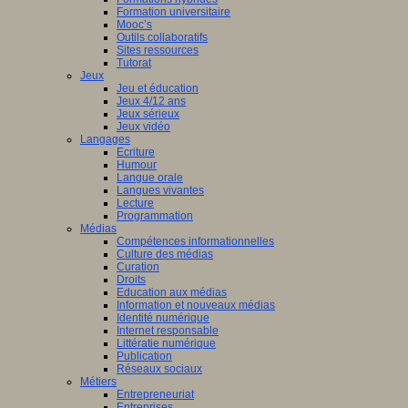
Formation universitaire
Mooc’s
Outils collaboratifs
Sites ressources
Tutorat
Jeux
Jeu et éducation
Jeux 4/12 ans
Jeux sérieux
Jeux vidéo
Langages
Ecriture
Humour
Langue orale
Langues vivantes
Lecture
Programmation
Médias
Compétences informationnelles
Culture des médias
Curation
Droits
Education aux médias
Information et nouveaux médias
Identité numérique
Internet responsable
Littératie numérique
Publication
Réseaux sociaux
Métiers
Entrepreneuriat
Entreprises