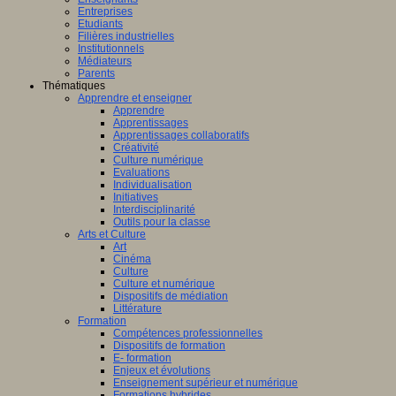
Entreprises
Etudiants
Filières industrielles
Institutionnels
Médiateurs
Parents
Thématiques
Apprendre et enseigner
Apprendre
Apprentissages
Apprentissages collaboratifs
Créativité
Culture numérique
Evaluations
Individualisation
Initiatives
Interdisciplinarité
Outils pour la classe
Arts et Culture
Art
Cinéma
Culture
Culture et numérique
Dispositifs de médiation
Littérature
Formation
Compétences professionnelles
Dispositifs de formation
E- formation
Enjeux et évolutions
Enseignement supérieur et numérique
Formations hybrides