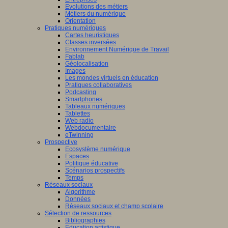
Evolutions des métiers
Métiers du numérique
Orientation
Pratiques numériques
Cartes heuristiques
Classes inversées
Environnement Numérique de Travail
Fablab
Géolocalisation
Images
Les mondes virtuels en éducation
Pratiques collaboratives
Podcasting
Smartphones
Tableaux numériques
Tablettes
Web radio
Webdocumentaire
eTwinning
Prospective
Ecosystème numérique
Espaces
Politique éducative
Scénarios prospectifs
Temps
Réseaux sociaux
Algorithme
Données
Réseaux sociaux et champ scolaire
Sélection de ressources
Bibliographies
Education artistique