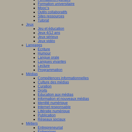
Formation universitaire
Mooc’s
Outils collaboratifs
Sites ressources
Tutorat
Jeux
Jeu et éducation
Jeux 4/12 ans
Jeux sérieux
Jeux vidéo
Langages
Ecriture
Humour
Langue orale
Langues vivantes
Lecture
Programmation
Médias
Compétences informationnelles
Culture des médias
Curation
Droits
Education aux médias
Information et nouveaux médias
Identité numérique
Internet responsable
Littératie numérique
Publication
Réseaux sociaux
Métiers
Entrepreneuriat
Entreprises