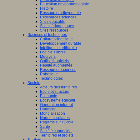
Education environnementale
Histoire
Ressources citoyenneté
Ressources sciences
Sites éducatifs
Sites pédagogiques
Sites ressources
Sciences et techniques
Culture scientifique
Développement durable
Intelligence artificielle
Logiciels libres
Métavers
Outils et logiciels
Réalité augmentée
Ressources sciences
Robotique
Technologies
Société
Acteurs des territoires
Ecole et structure
Economie
Ecosystème éducatif
Génération internet
Handicap
Mondialisation
Normes scolaires
Regards sur l’Ecole
Santé
Société connectée
Territoires et projets
Territoires