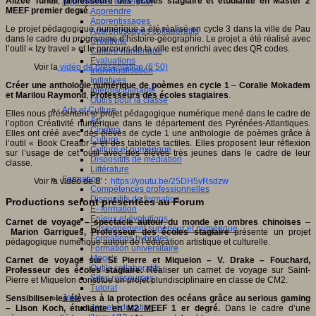
Alizée Tuheil
,
professeure des écoles stagiaire et étudiante en Master 2
Apprendre et enseigner
MEEF premier degré
.
Apprendre
Apprentissages
Le projet pédagogique numérique a été réalisé en cycle 3 dans la ville de Pau
Apprentissages collaboratifs
dans le cadre du programme d’histoire-géographie. Le projet a été réalisé avec
Créativité
l’outil « Izy travel » et le parcours de la ville est enrichi avec des QR codes.
Culture numérique
Evaluations
Voir la
vidéo de présentation (6’50)
Individualisation
Initiatives
Créer une anthologie numérique de poèmes en cycle 1
–
Coralie Mokadem
Interdisciplinarité
et Marilou Raymond
,
Professeurs des écoles stagiaires
.
Outils pour la classe
Arts et Culture
Elles nous présentent le projet pédagogique numérique mené dans le cadre de
Art
l’option Créativité numérique dans le département des Pyrénées-Atlantiques.
Cinéma
Elles ont créé avec des élèves de cycle 1 une anthologie de poèmes grâce à
Culture
l’outil « Book Creator » et des tablettes tactiles. Elles proposent leur réflexion
Culture et numérique
sur l’usage de cet outil avec des élèves très jeunes dans le cadre de leur
Dispositifs de médiation
classe.
Littérature
Formation
Voir la vidéo de 8’ :
https://youtu.be/25DH5vRsdzw
Compétences professionnelles
Dispositifs de formation
Productions seront présentées au Forum
E- formation
Enjeux et évolutions
Carnet de voyage – spectacle autour du monde en ombres chinoises
–
Enseignement supérieur et numérique
Marion Garrigues,
Professeur des écoles stagiaire
présente un projet
Formations hybrides
pédagogique numérique autour de l’éducation artistique et culturelle.
Formation universitaire
Mooc’s
Carnet de voyage sur St Pierre et Miquelon – V. Drake – Fouchard,
Outils collaboratifs
Professeur des écoles stagiaire.
Réaliser un carnet de voyage sur Saint-
Sites ressources
Pierre et Miquelon constitue un projet pluridisciplinaire en classe de CM2.
Tutorat
Jeux
Sensibiliser les élèves à la protection des océans grâce au serious gaming
Jeu et éducation
– Lison Koch, étudiante en M2 MEEF 1 er degré.
Dans le cadre d’une