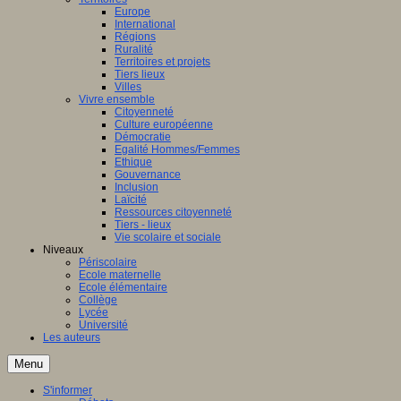
Europe
International
Régions
Ruralité
Territoires et projets
Tiers lieux
Villes
Vivre ensemble
Citoyenneté
Culture européenne
Démocratie
Egalité Hommes/Femmes
Ethique
Gouvernance
Inclusion
Laïcité
Ressources citoyenneté
Tiers - lieux
Vie scolaire et sociale
Niveaux
Périscolaire
Ecole maternelle
Ecole élémentaire
Collège
Lycée
Université
Les auteurs
Menu
S'informer