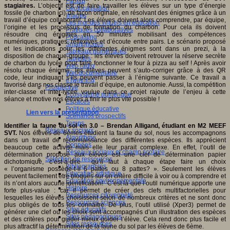
Fablab
stagiaires.
L’objectif est de faire travailler les élèves sur un type d’énergie
Géolocalisation
fossile (le charbon ici) de façon originale, en résolvant des énigmes grâce à un
Images
travail d’équipe collaboratif. Les élèves doivent alors comprendre, par équipe,
Les mondes virtuels en éducation
l’origine et les processus de formation du charbon. Pour cela ils doivent
Pratiques collaboratives
résoudre cinq énigmes en 50 minutes mobilisant des compétences
Podcasting
numériques, pratiques, réflexives et d’écoute entre pairs. Le scénario proposé
Smartphones
et les indications pour les différentes énigmes sont dans un prezi, à la
Tableaux numériques
disposition de chaque groupe : les élèves doivent retrouver la réserve secrète
Tablettes
de charbon du lycée pour faire fonctionner le four à pizza au self ! Après avoir
Web radio
résolu chaque énigme, les élèves peuvent s’auto-corriger grâce à des QR
Webdocumentaire
code, leur indiquant s’ils peuvent passer à l’énigme suivante. Ce travail a
eTwinning
favorisé dans nos classe le travail d’équipe, en autonomie. Aussi, la compétition
Prospective
inter-classe et inter-lycée voulue dans ce projet rajoute de l’enjeu à cette
Ecosystème numérique
séance et motive nos élèves à finir le plus vite possible !
Espaces
Politique éducative
Lien vers la présentation
.
Scénarios prospectifs
Temps
Identifier la faune du sol en 3.0
– Brendan Alligand, étudiant en M2 MEEF
Réseaux sociaux
SVT.
Nos élèves de 6èmes étudient la faune du sol, nous les accompagnons
Algorithme
dans un travail de reconnaissance des différentes espèces. Ils apprécient
Données
beaucoup cette activité mais elle leur parait complexe. En effet, l’outil de
Réseaux sociaux et champ scolaire
détermination proposé aux élèves est une clef de détermination papier
Sélection de ressources
dichotomique, c’est-à-dire qu’il faut à chaque étape faire un choix
Bibliographies
« l’organisme possède-t-il 6 pattes ou 8 pattes? ». Seulement les élèves
Education artistique
peuvent facilement être bloqués sur un critère difficile à voir ou à comprendre et
Education environnementale
ils n’ont alors aucune identification! C’est là que l’outil numérique apporte une
Histoire
forte plus-value : car il permet de créer des clefs multifactorielles pour
Ressources citoyenneté
lesquelles les élèves choisissent selon de nombreux critères et ne sont donc
Ressources sciences
plus obligés de tous les connaitre. De plus, l’outil utilisé (Xper3) permet de
Sites éducatifs
générer une clef ou les choix sont accompagnés d’un illustration des espèces
Sites pédagogiques
et des critères pour guider mieux guider l’élève. Cela rend donc plus facile et
Sites ressources
plus attractif la détermination de la faune du sol par les élèves de 6ème.