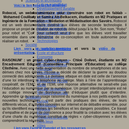
Sciences et techniques
Culture scientifique
Voici le lien vers la clef générée
.
Développement durable
Intelligence artificielle
Robocol, un webdocumentaire pour construire son robot en fablab –
Logiciels libres
Mohamed Coulibaly et Samira Ait-Belkacem, étudiants en M2 Pratiques et
Métavers
Ingénierie de la Formation – Médiation et Médiatisation des Savoirs.
Robocol
Outils et logiciels
est un web documentaire destiné aux élèves de seconde technologie. Il
Réalité augmentée
propose un projet de création de robot du début jusqu’à la fin. Son nom, “Robo”
Ressources sciences
pour robot et “Col” pour collectif veut dire que les élèves vont travailler
Robotique
ensemble dans une démarche de co-conception en toute autonomie pour
Technologies
réaliser un robot.
Société
Lien vers le webdocumentaire
et vers la
vidéo de
Acteurs des territoires
présentation
.
Ecole et structure
Economie
RAISONUM’ : un projet cyber-citoyen
– Chloé Dolivet, étudiante en M2
Ecosystème éducatif
Encadrement Educatif (Conseillère Principale d’Education) au collège
Génération internet
Clisthène.
Avec une nette augmentation du nombre de smartphones et de ses
Handicap
dérives chez nos élèves, l’Ecole a décidé de déclarer la guerre au doudou
Mondialisation
connecté des adolescents. La dernière attaque en date est celle de l’annonce
Normes scolaires
d’une loi interdisant le téléphone au collège. Mais à l’ère de l’apprentissage
Regards sur l’Ecole
coopératif, de l’EMC et de l’EMI, une réponse alternative ne serait-elle pas
Santé
l’éducation au numérique par le numérique. Un projet interdisciplinaire est né
Société connectée
au collège innovant de Bordeaux afin d’éduquer plutôt que d’interdire.
Territoires et projets
Apprendre ce qu’est un usage raisonné du numérique à nos petits experts des
Territoires
nouvelles technologies ; c’est partir des pratiques des élèves, de leurs
Europe
différents vécus, d’activités concrètes sur internet et de débattre ensemble, pour
International
qu’ils identifient eux-mêmes les bénéfices et les dangers possibles. Ce travail
Régions
d’empathie et de prise de conscience a pour finalité la création avec les élèves
Ruralité
d’une charte du numérique constitué de règles « cyber-citoyennes » dont ils
Territoires et projets
comprendront la nécessité.
Tiers lieux
Villes
Lien vers l’article complet et les ressources