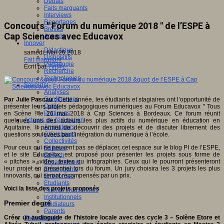
Débats
Faits marquants
Interviews
Reportages
Concours " Forum du numérique 2018 " de l’ESPE à
Brèves
Cap Sciences avec Educavox
Agenda
Innover
Didactique
samedi, Mai 26 2018
Dispositifs
Fait marquant
Pédagogie
Écrit par
An@é
Recherche
Technologies
Savoir(s)
Analyses
Conférences
Par Julie Pascau :
Cette année, les étudiants et stagiaires ont l’opportunité de
Outils
présenter leurs projets pédagogiques numériques au Forum Educavox " Tous
Pratiques
en Scène !"le 26 mai 2018 à Cap Sciences à Bordeaux. Ce forum réunit
Acteurs de l'éducation
quelques uns des acteurs les plus actifs du numérique en éducation en
Animateurs
Aquitaine. Il permet de découvrir des projets et de discuter librement des
Chercheurs
questions soulevées par l’intégration du numérique à l’école.
Collectivités
Pour ceux qui ne peuvent pas se déplacer, cet espace sur le blog PI de l’ESPE,
Editeurs
et le site Educavox, est proposé pour présenter les projets sous forme de
EdTech
« pitches », vidéo, textes ou infographies. Ceux qui le pourront présenteront
Encadrement
leur projet en présentiel lors du forum. Un jury choisira les 3 projets les plus
Enseignants
innovants, qui seront récompensés par un prix.
Entreprises
Etudiants
Voici la liste des projets proposés
Filières industrielles
Institutionnels
Premier degré
Médiateurs
Parents
Créer un audioguide de l’histoire locale avec des cycle 3 –
Solène Etore et
Thématiques