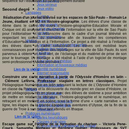
Jeux 4/12 ans
séquence sur l’éducation au développement durable
Jeux sérieux
Jeux vidéo
Second degré
Langages
Ecriture
Réalisation d’un journal télévisé sur les espaces de São Paulo –
Romain
Le
Humour
Jeune,
étudiant en M2 en histoire-géographie
. Les élèves d’une classe de
Langue orale
4ème dans le cadre du cours d’histoire-géographie-Education Morale et
Langues vivantes
Civique ont dû analyser et chercher de l’information sur la ville de Sao Paulo
Lecture
pour l’éditorialiser et la retranscrire dans le cadre d’un journal télévisé en
Programmation
respectant les codes du journalisme afin de travailler les compétences
Médias
d’Education aux Médias et à l’Information. Ce projet a été réalisé à l’initiative
Compétences informationnelles
des élèves dans un cadre collaboratif. Les élèves ont mobilisé leurs
Culture des médias
connaissances pour imaginer des reportages sur la ville de São Paulo. Ils sont
Curation
parvenus à obtenir un fond vert, de l’éclairage et du matériel de prise de son
Droits
pour le tournage. Le montage a été réalisé à l’aide d’un logiciel de montage
Education aux médias
semi-professionnel (Adobe première).
Information et nouveaux médias
Identité numérique
Lien de la vidéo
Internet responsable
Construire une carte narrative à partir de l’
Odyssée
d’Homère en latin –
Littératie numérique
Clément Lefèvre,
Professeur stagiaire en lettres classiques.
Projet
Publication
Pédagogique Numérique en latin articulant la lecture de
L’Odyssée
d’Homère
Réseaux sociaux
en classe de Français et la découverte du monde grec en classe d’Histoire, ce
Métiers
projet pédagogique mis en place avec des élèves de sixième a pour ambition
Entrepreneuriat
de mettre en relation la littérature, l’histoire-géographie et le numérique, en
Entreprises
retraçant et en mettant en scène, sous la forme d’une « carte narrative » en
Evolutions des métiers
ligne, les étapes de la grande épopée des aventures d’Ulysse, de la fin de la
Métiers du numérique
guerre de Troie à son retour tant attendu en Ithaque.
Orientation
Pratiques numériques
Lien de la
vidéo
Cartes heuristiques
Classes inversées
Escape game sur l’origine de la formation du charbon – Victoria Pene-
Environnement Numérique de Travail
Couck, Samantha Matheau et Bérénice Guinier, Professeurs de SVT