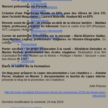
Vivre ensemble
Citoyenneté
Seront présentés au Forum
Culture européenne
Démocratie
Création d’une Plateforme Moodle en EPS, pour des élèves de 1ère STL
Egalité Hommes/Femmes
dans l’activité Musculation –
Laurent Maleville
,
étudiant M2 en EPS
.
Ethique
Gouvernance
Revenir avant de partir : un voyage au-delà de la vitesse lumière
–
Mathias
Inclusion
Adam, professeur stagiaire en Allemand
. Dans le cadre d’un EPI (Physique,
Laïcité
SVT, Langues, Histoire)
Ressources citoyenneté
Tiers - lieux
Carnet de patrimoine transmédia sur le paysage – Marie-Béatrice Gaillac,
Vie scolaire et sociale
Jean-Mathieu Legeay, professeurs stagiaires en Histoire-Géographie.
En
Niveaux
collège
Périscolaire
Ecole maternelle
Porter secours : un projet d’éducation à la santé –
Bénédicte Delvallez et
Ecole élémentaire
Marion Ravaut,
professeures des écoles stagiaires
. Réalisation d’un film
Collège
d’animation en stop motion sur le thème « Protéger / Alerter / Secourir » avec
Lycée
des élèves de CM1.
Université
Les auteurs
Dans le cadre de la formation
Un blog pour préparer le capes documentation « Les chatdocs »
–
Antoine
Perret
,
étudiant en Master 1 documentation et lauréat du capes interne
,
présente le blog de la promotion, les Chatsdocs
Julie Pascau
http://pi.espe-aquitaine.fr/concours-forum-du-numerique-2018-de-lespe-avec-
educavox/
Dernière modification le vendredi, 24 mai 2019