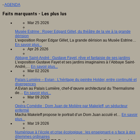
-
AGENDA
Faits marquants - Les plus lus
Mar 25 2026
Musée Estrine : Roger Edgard Gillet, du théâtre de la vie à la grande
dérision
L’exposition Roger Edgar Gillet, La grande dérision au Musée Estrine…
En savoir plus...
Apr 26 2026
Abbaye Saint-André : Gustave Fayet, rêve et fantaisie de ses jardins
L’exposition Gustave Fayet et ses jardins imaginaires à l’Abbaye Saint-
André,…
En savoir plus...
Mar 02 2026
Palais Lumière – Evian : L’héritage du peintre Holder, entre continuité et
divergences
A Evian au Palais Lumière, chef-d’œuvre architectural du Thermalisme
de…
En savoir plus...
Mar 09 2026
Opéra Comédie : Dom Juan de Molière par Makeïeff, un séducteur
enfermé
Macha Makeïeff propose le portrait d’un Dom Juan acculé et…
En savoir
plus...
Mar 19 2026
Numérique à l’école et crise écologique : les enseignant·e·s face à des
dilemmes ordinaires