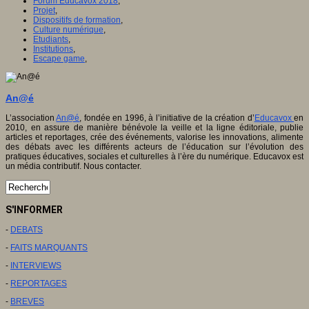
Forum Educavox 2018
,
Projet
,
Dispositifs de formation
,
Culture numérique
,
Etudiants
,
Institutions
,
Escape game
,
An@é
L’association
An@é
, fondée en 1996, à l’initiative de la création d’
Educavox
en
2010, en assure de manière bénévole la veille et la ligne éditoriale, publie
articles et reportages, crée des événements, valorise les innovations, alimente
des débats avec les différents acteurs de l’éducation sur l’évolution des
pratiques éducatives, sociales et culturelles à l’ère du numérique. Educavox est
un média contributif. Nous contacter.
S'INFORMER
-
DEBATS
-
FAITS MARQUANTS
-
INTERVIEWS
-
REPORTAGES
-
BREVES