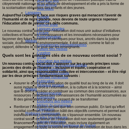
Jeux 4/12 ans
citoyenneté nationale et les efforts de développement et elle a pris la forme de
Jeux sérieux
la scolarisation obligatoire des enfants et des jeunes.
Jeux vidéo
Langages
Aujourd’hui cependant, face aux risques graves qui menacent l’avenir de
Ecriture
l’humanité et de notre planète, nous devons de toute urgence repenser
Humour
l’éducation afin de relever ces défis communs.
Langue orale
Langues vivantes
Le nouveau contrat social pour l’éducation doit nous unir autour d’initiatives
Lecture
collectives et fournir les connaissances et les innovations nécessaires pour
Programmation
façonner des futurs durables et pacifiques pour tous, ancrés dans la justice
Médias
sociale, économique et environnementale. Il doit aussi, comme le fait ce
Compétences informationnelles
rapport, défendre le rôle joué par les enseignants.
Culture des médias
Curation
Quels sont les principes clés de ce nouveau contrat social ?
Droits
Education aux médias
Un nouveau contrat social doit s’appuyer sur les grands principes sous-
Information et nouveaux médias
jacents des droits de l’homme – inclusion et équité, coopération et
Identité numérique
solidarité, ainsi que responsabilité collective et interconnexion – et être régi
Internet responsable
par les deux principes fondamentaux suivants :
Littératie numérique
Publication
Assurer le droit à une éducation de qualité tout au long de la vie. Il doit
Réseaux sociaux
aussi inclure le droit à l’information, à la culture et à la science – ainsi
Métiers
que le droit d’accéder et contribuer au commun des connaissances, aux
Entrepreneuriat
ressources collectives des connaissances de l’humanité accumulées au
Entreprises
fil des générations et qui ne cessent de se transformer
Evolutions des métiers
Métiers du numérique
Renforcer l’éducation en tant que bien commun public. En tant qu’effort
Orientation
sociétal commun, l’éducation bâtit des objectifs communs et permet aux
Pratiques numériques
individus et aux communautés de s’épanouir ensemble. Un nouveau
Cartes heuristiques
contrat social en faveur de l’éducation doit non seulement garantir le
Classes inversées
financement public de l’éducation, mais inclure également un
Environnement Numérique de Travail
engagement de toute la société en faveur de l’inclusion de tous dans les