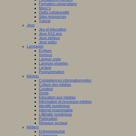
Formation universitaire
Mooc’s
Outils collaboratifs
Sites ressources
Tutorat
Jeux
Jeu et éducation
Jeux 4/12 ans
Jeux sérieux
Jeux vidéo
Langages
Ecriture
Humour
Langue orale
Langues vivantes
Lecture
Programmation
Médias
Compétences informationnelles
Culture des médias
Curation
Droits
Education aux médias
Information et nouveaux médias
Identité numérique
Internet responsable
Littératie numérique
Publication
Réseaux sociaux
Métiers
Entrepreneuriat
Entreprises