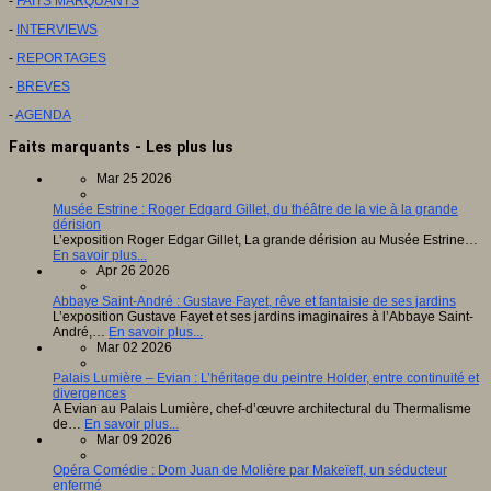
-
FAITS MARQUANTS
-
INTERVIEWS
-
REPORTAGES
-
BREVES
-
AGENDA
Faits marquants - Les plus lus
Mar 25 2026
Musée Estrine : Roger Edgard Gillet, du théâtre de la vie à la grande
dérision
L’exposition Roger Edgar Gillet, La grande dérision au Musée Estrine…
En savoir plus...
Apr 26 2026
Abbaye Saint-André : Gustave Fayet, rêve et fantaisie de ses jardins
L’exposition Gustave Fayet et ses jardins imaginaires à l’Abbaye Saint-
André,…
En savoir plus...
Mar 02 2026
Palais Lumière – Evian : L’héritage du peintre Holder, entre continuité et
divergences
A Evian au Palais Lumière, chef-d’œuvre architectural du Thermalisme
de…
En savoir plus...
Mar 09 2026
Opéra Comédie : Dom Juan de Molière par Makeïeff, un séducteur
enfermé