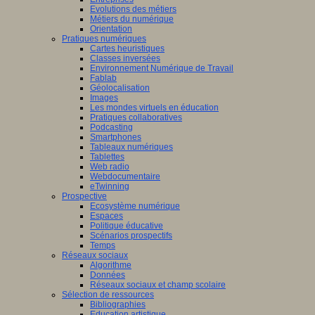
Evolutions des métiers
Métiers du numérique
Orientation
Pratiques numériques
Cartes heuristiques
Classes inversées
Environnement Numérique de Travail
Fablab
Géolocalisation
Images
Les mondes virtuels en éducation
Pratiques collaboratives
Podcasting
Smartphones
Tableaux numériques
Tablettes
Web radio
Webdocumentaire
eTwinning
Prospective
Ecosystème numérique
Espaces
Politique éducative
Scénarios prospectifs
Temps
Réseaux sociaux
Algorithme
Données
Réseaux sociaux et champ scolaire
Sélection de ressources
Bibliographies
Education artistique