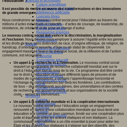
l'éducation ?
Sciences et techniques
Culture scientifique
Développement durable
Il est possible de mettre en œuvre des transformations et des innovations
Intelligence artificielle
de grande envergure.
Logiciels libres
Nous construirons ce nouveau contrat social pour l’éducation au travers de
Métavers
millions d’actes individuels et collectifs – d’actes de courage, de leadership, de
Outils et logiciels
résistance, de créativité et de prise en charge d’autrui.
Réalité augmentée
Ressources sciences
Le nouveau contrat social doit vaincre la discrimination, la marginalisation
Robotique
et l’exclusion
. Nous devons nous employer à assurer l’égalité entre les genres
Technologies
et les droits de tous, sans distinction de race, d’origine ethnique, de religion, de
Société
handicap, d’orientation sexuelle, d’âge ou de statut de citoyenneté. Un
Acteurs des territoires
engagement massif en faveur du dialogue social, de la réflexion et de l’action
Ecole et structure
commune, est nécessaire.
Economie
Ecosystème éducatif
Un appel à la recherche et à l’innovation.
Le nouveau contrat social
Génération internet
requiert un programme de recherche collaboratif mondial axé sur le
Handicap
droit à l’éducation tout au long de la vie. Ce programme doit être centré
Mondialisation
sur le droit à l’éducation et inclure différents types de preuves et de
Normes scolaires
modes de connaissances, y compris l’apprentissage horizontal et
Regards sur l’Ecole
l’échange de connaissances par-delà les frontières. Les contributions
Santé
de tous – des enseignants aux élèves, des universitaires et des centres
Société connectée
de recherche aux gouvernements et aux organisations de la société
Territoires et projets
civile – seront les bienvenues.
Territoires
Europe
Un appel à la solidarité mondiale et à la coopération internationale
.
International
Le nouveau contrat social pour l’éducation exige un engagement
Régions
renouvelé en faveur d’une collaboration mondiale qui sous-tend une
Ruralité
éducation vue comme un bien commun, fondé sur une coopération plus
Territoires et projets
juste et équitable entre les acteurs étatiques et non étatiques. La
Tiers lieux
communauté internationale a un rôle essentiel à jouer pour aider les
Villes
États et les acteurs non étatiques à s’aligner sur des objectifs, des