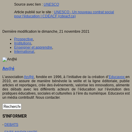
Source avec lien :
UNESCO
A
rticle publié sur le site :
UNESCO - Un nouveau contrat social
pour l'éducation | CDÉACF (cdeacf.ca)
Dernière modification le dimanche, 21 novembre 2021
Prospective
,
Institutions
,
Enseigner et apprendre
,
International
,
An@é
L’association
An@é
, fondée en 1996, à l’initiative de la création d’
Educavox
en
2010, en assure de manière bénévole la veille et la ligne éditoriale, publie
articles et reportages, crée des événements, valorise les innovations, alimente
des débats avec les différents acteurs de l’éducation sur l’évolution des
pratiques éducatives, sociales et culturelles à l’ère du numérique. Educavox est
un média contributif. Nous contacter.
S'INFORMER
-
DEBATS