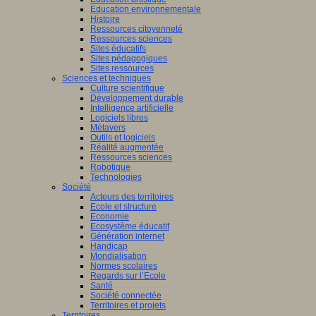
Education environnementale
Histoire
Ressources citoyenneté
Ressources sciences
Sites éducatifs
Sites pédagogiques
Sites ressources
Sciences et techniques
Culture scientifique
Développement durable
Intelligence artificielle
Logiciels libres
Métavers
Outils et logiciels
Réalité augmentée
Ressources sciences
Robotique
Technologies
Société
Acteurs des territoires
Ecole et structure
Economie
Ecosystème éducatif
Génération internet
Handicap
Mondialisation
Normes scolaires
Regards sur l’Ecole
Santé
Société connectée
Territoires et projets
Territoires