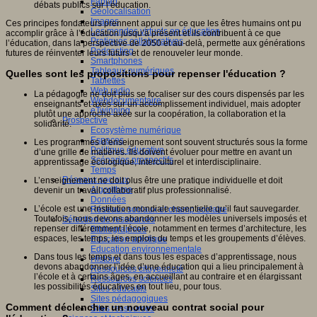
Fablab
débats publics sur l’éducation.
Géolocalisation
Images
Ces principes fondateurs prennent appui sur ce que les êtres humains ont pu
Les mondes virtuels en éducation
accomplir grâce à l’éducation jusqu’à présent et ils contribuent à ce que
Pratiques collaboratives
l’éducation, dans la perspective de 2050 et au-delà, permette aux générations
Podcasting
futures de réinventer leurs futurs et de renouveler leur monde.
Smartphones
Tableaux numériques
Quelles sont les propositions pour repenser l'éducation ?
Tablettes
Web radio
La pédagogie ne doit plus se focaliser sur des cours dispensés par les
Webdocumentaire
enseignants et axés sur un accomplissement individuel, mais adopter
eTwinning
plutôt une approche axée sur la coopération, la collaboration et la
Prospective
solidarité.
Ecosystème numérique
Espaces
Les programmes d’enseignement sont souvent structurés sous la forme
Politique éducative
d’une grille de matières. Ils doivent évoluer pour mettre en avant un
Scénarios prospectifs
apprentissage écologique, interculturel et interdisciplinaire.
Temps
Réseaux sociaux
L’enseignement ne doit plus être une pratique individuelle et doit
Algorithme
devenir un travail collaboratif plus professionnalisé.
Données
L’école est une institution mondiale essentielle qu’il faut sauvegarder.
Réseaux sociaux et champ scolaire
Toutefois, nous devons abandonner les modèles universels imposés et
Sélection de ressources
repenser différemment l’école, notamment en termes d’architecture, les
Bibliographies
espaces, les temps, les emplois du temps et les groupements d’élèves.
Education artistique
Education environnementale
Dans tous les temps et dans tous les espaces d’apprentissage, nous
Histoire
devons abandonner l’idée d’une éducation qui a lieu principalement à
Ressources citoyenneté
l’école et à certains âges, en accueillant au contraire et en élargissant
Ressources sciences
les possibilités éducatives en tout lieu, pour tous.
Sites éducatifs
Sites pédagogiques
Comment déclencher un nouveau contrat social pour
Sites ressources