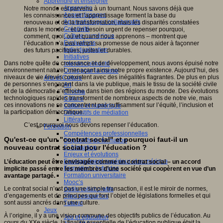
Apprendre et enseigner
Apprendre
Notre monde est parvenu à un tournant. Nous savons déjà que
Apprentissages
les connaissances et l’apprentissage forment la base du
Apprentissages collaboratifs
renouveau et de la transformation, mais les disparités constatées
Créativité
dans le monde – et un besoin urgent de repenser pourquoi,
Culture numérique
comment, quoi, où et quand nous apprenons – montrent que
Evaluations
l’éducation n’a pas rempli sa promesse de nous aider à façonner
Individualisation
des futurs pacifiques, justes et durables.
Initiatives
Dans notre quête de croissance et de développement, nous avons épuisé notre
Interdisciplinarité
environnement naturel, menaçant ainsi notre propre existence. Aujourd’hui, des
Outils pour la classe
niveaux de vie élevés coexistent avec des inégalités flagrantes. De plus en plus
Arts et Culture
de personnes s’engagent dans la vie publique, mais le tissu de la société civile
Art
et de la démocratie s’effiloche dans bien des régions du monde. Des évolutions
Cinéma
technologiques rapides transforment de nombreux aspects de notre vie, mais
Culture
ces innovations ne se concentrent pas suffisamment sur l’équité, l’inclusion et
Culture et numérique
la participation démocratique.
Dispositifs de médiation
Littérature
C’est pourquoi nous devons repenser l’éducation.
Formation
Compétences professionnelles
Qu'est-ce qu'un "contrat social" et pourquoi faut-il un
Dispositifs de formation
nouveau contrat social pour l'éducation ?
E- formation
Enjeux et évolutions
Enseignement supérieur et numérique
L’éducation peut être envisagée comme un contrat social – un accord
Formations hybrides
implicite passé entre les membres d’une société qui coopèrent en vue d’un
Formation universitaire
avantage partagé.
Mooc’s
Le contrat social n’est pas une simple transaction, il est le miroir de normes,
Outils collaboratifs
d’engagements et de principes qui font l’objet de législations formelles et qui
Sites ressources
sont aussi ancrés dans une culture.
Tutorat
Jeux
À l’origine, il y a une vision commune des objectifs publics de l’éducation. Au
Jeu et éducation
cours du XXe siècle, la finalité essentielle de l’éducation publique était la