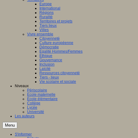
Europe
International
Régions
Ruralité
Territoires et projets
Tiers lieux
Villes
Vivre ensemble
Citoyenneté
Culture européenne
Démocratie
Egalité Hommes/Femmes
Ethique
Gouvernance
Inclusion
Laïcité
Ressources citoyenneté
Tiers - lieux
Vie scolaire et sociale
Niveaux
Périscolaire
Ecole maternelle
Ecole élémentaire
Collège
Lycée
Université
Les auteurs
Menu
S'informer