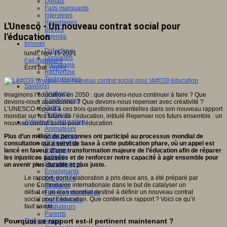
Débats
Faits marquants
Interviews
Reportages
L'Unesco - Un nouveau contrat social pour
Brèves
l'éducation
Agenda
Innover
Didactique
lundi, Nov 15 2021
Dispositifs
Fait marquant
Pédagogie
Écrit par
An@é
Recherche
Technologies
Savoir(s)
Analyses
Imaginons l’éducation en 2050 : que devons-nous continuer à faire ? Que
Conférences
devons-nous abandonner ? Que devons-nous repenser avec créativité ?
Outils
L’UNESCO répond à ces trois questions essentielles dans son nouveau rapport
Pratiques
mondial sur les futurs de l’éducation, intitulé Repenser nos futurs ensemble : un
Acteurs de l'éducation
nouveau contrat social pour l’éducation.
Animateurs
Chercheurs
Plus d’un million de personnes ont participé au processus mondial de
Collectivités
consultation qui a servi de base à cette publication phare, où un appel est
Editeurs
lancé en faveur d’une transformation majeure de l’éducation afin de réparer
EdTech
les injustices passées et de renforcer notre capacité à agir ensemble pour
Encadrement
un avenir plus durable et plus juste.
Enseignants
Le rapport, dont l’élaboration a pris deux ans, a été préparé par
Entreprises
une Commission internationale dans le but de catalyser un
Etudiants
débat et un élan mondial destiné à définir un nouveau contrat
Filières industrielles
social pour l’éducation. Que contient ce rapport ? Voici ce qu’il
Institutionnels
faut savoir.
Médiateurs
Parents
Pourquoi ce rapport est-il pertinent maintenant ?
Thématiques