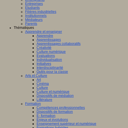
Entreprises
Etudiants
Filières industrielles
Institutionnels
Médiateurs
Parents
Thématiques
Apprendre et enseigner
Apprendre
Apprentissages
Apprentissages collaboratifs
Créativité
Culture numérique
Evaluations
Individualisation
Initiatives
Interdisciplinarité
Outils pour la classe
Arts et Culture
Art
Cinéma
Culture
Culture et numérique
Dispositifs de médiation
Littérature
Formation
Compétences professionnelles
Dispositifs de formation
E- formation
Enjeux et évolutions
Enseignement supérieur et numérique
Formations hybrides