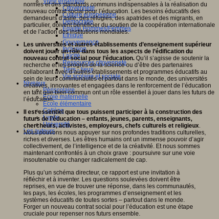
Vivre ensemble
normes et des standards communs indispensables à la réalisation du
Citoyenneté
nouveau contrat social pour l’éducation. Les besoins éducatifs des
Culture européenne
demandeurs d’asile, des réfugiés, des apatrides et des migrants, en
Démocratie
particulier, doivent bénéficier du soutien de la coopération internationale
Egalité Hommes/Femmes
et de l’action des institutions mondiales.
Ethique
Gouvernance
Les universités et autres établissements d’enseignement supérieur
Inclusion
doivent jouer un rôle dans tous les aspects de l’édification du
Laïcité
nouveau contrat social pour l’éducation.
Qu’il s’agisse de soutenir la
Ressources citoyenneté
recherche et les progrès de la science ou d’être des partenaires
Tiers - lieux
collaborant avec d’autres établissements et programmes éducatifs au
Vie scolaire et sociale
sein de leurs communautés et partout dans le monde, des universités
Niveaux
créatives, innovantes et engagées dans le renforcement de l’éducation
Périscolaire
en tant que bien commun ont un rôle essentiel à jouer dans les futurs de
Ecole maternelle
l’éducation.
Ecole élémentaire
Collège
Il est essentiel que tous puissent participer à la construction des
Lycée
futurs de l’éducation – enfants, jeunes, parents, enseignants,
Université
chercheurs, activistes, employeurs, chefs culturels et religieux
.
Les auteurs
Nous pouvons nous appuyer sur nos profondes traditions culturelles,
riches et diverses. Les êtres humains ont un immense pouvoir d’agir
collectivement, de l’intelligence et de la créativité. Et nous sommes
maintenant confrontés à un choix grave : poursuivre sur une voie
insoutenable ou changer radicalement de cap.
Plus qu’un schéma directeur, ce rapport est une invitation à
réfléchir et à inventer. Les questions soulevées doivent être
reprises, en vue de trouver une réponse, dans les communautés,
les pays, les écoles, les programmes d’enseignement et les
systèmes éducatifs de toutes sortes – partout dans le monde.
Forger un nouveau contrat social pour l’éducation est une étape
cruciale pour repenser nos futurs ensemble.