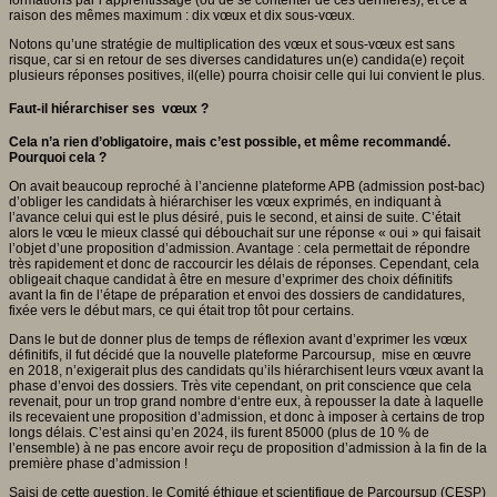
raison des mêmes maximum : dix vœux et dix sous-vœux.
Notons qu’une stratégie de multiplication des vœux et sous-vœux est sans
risque, car si en retour de ses diverses candidatures un(e) candida(e) reçoit
plusieurs réponses positives, il(elle) pourra choisir celle qui lui convient le plus.
Faut-il hiérarchiser ses vœux ?
Cela n’a rien d’obligatoire, mais c’est possible, et même recommandé.
Pourquoi cela ?
On avait beaucoup reproché à l’ancienne plateforme APB (admission post-bac)
d’obliger les candidats à hiérarchiser les vœux exprimés, en indiquant à
l’avance celui qui est le plus désiré, puis le second, et ainsi de suite. C’était
alors le vœu le mieux classé qui débouchait sur une réponse « oui » qui faisait
l’objet d’une proposition d’admission. Avantage : cela permettait de répondre
très rapidement et donc de raccourcir les délais de réponses. Cependant, cela
obligeait chaque candidat à être en mesure d’exprimer des choix définitifs
avant la fin de l’étape de préparation et envoi des dossiers de candidatures,
fixée vers le début mars, ce qui était trop tôt pour certains.
Dans le but de donner plus de temps de réflexion avant d’exprimer les vœux
définitifs, il fut décidé que la nouvelle plateforme Parcoursup, mise en œuvre
en 2018, n’exigerait plus des candidats qu’ils hiérarchisent leurs vœux avant la
phase d’envoi des dossiers. Très vite cependant, on prit conscience que cela
revenait, pour un trop grand nombre d‘entre eux, à repousser la date à laquelle
ils recevaient une proposition d’admission, et donc à imposer à certains de trop
longs délais. C’est ainsi qu’en 2024, ils furent 85000 (plus de 10 % de
l’ensemble) à ne pas encore avoir reçu de proposition d’admission à la fin de la
première phase d’admission !
Saisi de cette question, le Comité éthique et scientifique de Parcoursup (CESP)