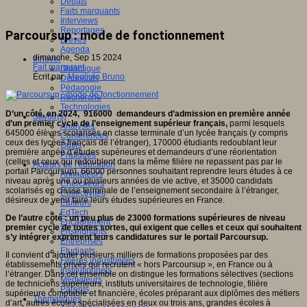
Débats
Faits marquants
Interviews
Reportages
Parcoursup : mode de fonctionnement
Brèves
Agenda
dimanche, Sep 15 2024
Innover
Fait marquant
Didactique
Écrit par
Magliulo Bruno
Dispositifs
Pédagogie
Recherche
Technologies
D’un côté, en 2024, 916000 demandeurs d’admission en première année
Savoir(s)
d’un premier cycle de l’enseignement supérieur français,
parmi lesquels
Analyses
645000 élèves scolarisés en classe terminale d’un lycée français (y compris
Conférences
ceux des lycées français de l’étranger), 170000 étudiants redoublant leur
Outils
première année d’études supérieures et demandeurs d’une réorientation
Pratiques
(celles et ceux qui redoublent dans la même filière ne repassent pas par le
Acteurs de l'éducation
portail Parcoursup), 66000 personnes souhaitant reprendre leurs études à ce
Animateurs
niveau après une ou plusieurs années de vie active, et 35000 candidats
Chercheurs
scolarisés en classe terminale de l’enseignement secondaire à l’étranger,
Collectivités
désireux de venir faire leurs études supérieures en France.
Editeurs
EdTech
De l’autre côté : un peu plus de 23000 formations supérieures de niveau
Encadrement
premier cycle de toutes sortes, qui exigent que celles et ceux qui souhaitent
Enseignants
s’y intégrer expriment leurs candidatures sur le portail Parcoursup.
Entreprises
Etudiants
Il convient d’ajouter plusieurs milliers de formations proposées par des
Filières industrielles
établissements privés qui recrutent « hors Parcoursup », en France ou à
Institutionnels
l’étranger. Dans cet ensemble on distingue les formations sélectives (sections
Médiateurs
de techniciens supérieurs, instituts universitaires de technologie, filière
Parents
supérieure comptable et financière, écoles préparant aux diplômes des métiers
Thématiques
d’art, autres écoles spécialisées en deux ou trois ans, grandes écoles à