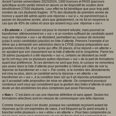
durant l’année universitaire 2023/2024, 1300 licences et PASS (parcours
spécifique accès santé) mirent en œuvre un tel dispositif de soutien dont
bénéficièrent 27500 étudiants. Leur effet ne fut bénéfique que pour trop petit
nombre de ces étudiants fragiles : 87% des étudiants de première année de
licence y ayant été admis après une réponse « oui si », ne parvinrent pas à
passer en deuxième année, alors que globalement, ce ne fut en moyenne le
cas que de 45% de celles et ceux qui avaient reçu une réponse « oui ».
« En attente »
: L’admission est pour le moment refusée, mais pourrait se
transformer ultérieurement en « oui » si un nombre suffisant de candidats ayant
reçu une réponse « oui » se désistent, permettant au curseur de remonter
jusqu’à un(e) candidat(e) placé(e) en liste d’attente. Prenons l’exemple d’un
élève qui a demandé son admission dans la CPGE (classe préparatoire aux
grandes écoles) B/L d’un lycée qui offre 28 places, et lui répond « en attente »
en ajoutant que son classement sur la liste d’attente est le cinquième. Parmi les
28 admis (auxquels il a été répondu « oui »), certains se désistent au motif
qu’ils ont reçu une ou plusieurs autres réponses « oui » de la part de formations
ayant leur préférence. Si ces derniers ne sont que trois, le curseur ne remontera
pas assez dans la liste d’attente pour permettre à l’élève pré citée de voir la
réponse se transformer en « oui ». Par contre, si le nombre des désistements
est cinq ou plus, alors ce candidat verra la réponse « en attente » se
transformer en « oui », à la condition bien sûr qu’il ait répondu préalablement
qu’il acceptait cette proposition de mise en attente. On comprend pourquoi
nombreux sont ceux qui considèrent que la gestion des listes d’attente et sans
doute un des problèmes les plus complexes que pose Parcoursup.
« Non »
: C’est dans ce cas une réponse définitive et sans appel. Seules les
formations sélectives sont en mesure de communiquer une telle réponse.
Comme chacun peut s’en douter, puisque les candidats reçoivent autant de
réponses qu’ils ont exprimées de vœux, il est fréquent qu’ils aient ensuite à
trancher entre plusieurs « oui » et/ou « en attente ». Pour bien comprendre ce
qui se joue, nous vous proposons un cas de figure réel qui s’est produit en