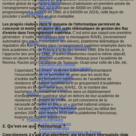
Jeux 4/12 ans
nombre global de bacheliers demandeurs d’admission en première année de
Jeux sérieux
l’enseignement supérieur, qui n’était que de 40000 en 1950, passa
Jeux vidéo
progressivement à 300000 en 1980, et à 645000 en 2024), cette façon de
Langages
procéder s’avéra de plus en plus inadaptée.
Ecriture
Humour
Les progrès réalisés dans le domaine de l’informatique permirent de
Langue orale
concevoir et mettre en œuvre des outils télématiques de gestion des flux
Langues vivantes
d’entrée dans l’enseignement supérieur.
C’est ainsi que naquit une première
Lecture
génération d’outils informatiques telle la messagerie RAVEL (recensement
Programmation
automatisé des vœux d’orientation des élèves), plateforme télématique de
Médias
régulation des flux d’entrée dans l’enseignement supérieur employée dans les
Compétences informationnelles
trois académies d’Ile-de-France à la fin des années 1980. Elle fut suivie, à
Culture des médias
l’approche des années 1990, d’autres plateformes visant le même objectif,
Curation
mises en œuvre dans diverses académies : Bretasup pour l’académie de
Droits
Rennes, Racine pour l’académie de Toulouse, Ocapi pour celle de Lille, etc.
Education aux médias
Information et nouveaux médias
Cependant, ces divers systèmes automatisés présentaient
Identité numérique
l’inconvénient de ne permettre de gérer que les seuls flux
Internet responsable
d’entrée dans les formations supérieures de l’académie de
Littératie numérique
résidence de chaque candidat ou d’un groupement d’académies
Publication
comme en Ile-de-France avec RAVEL. Or, le nombre des
Réseaux sociaux
bacheliers choisissant de s’inscrire dans un établissement
Métiers
d’enseignement supérieur situé en dehors de leur académie de
Entrepreneuriat
résidence ne cessant de croître, on prit conscience de la
Entreprises
nécessité de mettre en place un « guichet national unique ».
Evolutions des métiers
C’est ainsi que naquit APB (admission post bac) au début des
Métiers du numérique
années 2000, suivi depuis 2018 par la plateforme Parcoursup,
Orientation
toujours en vigueur aujourd’hui.
Pratiques numériques
Cartes heuristiques
2. Qu’est-ce que Parcoursup ?
Classes inversées
Environnement Numérique de Travail
Concrètement, il s’agit d’un algorithme, une procédure informatisée régie