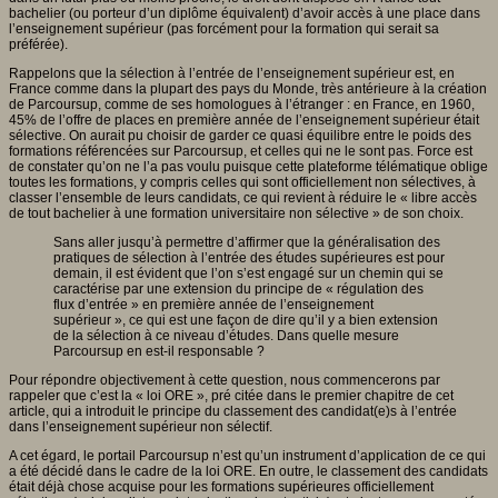
bachelier (ou porteur d’un diplôme équivalent) d’avoir accès à une place dans
l’enseignement supérieur (pas forcément pour la formation qui serait sa
préférée).
Rappelons que la sélection à l’entrée de l’enseignement supérieur est, en
France comme dans la plupart des pays du Monde, très antérieure à la création
de Parcoursup, comme de ses homologues à l’étranger : en France, en 1960,
45% de l’offre de places en première année de l’enseignement supérieur était
sélective. On aurait pu choisir de garder ce quasi équilibre entre le poids des
formations référencées sur Parcoursup, et celles qui ne le sont pas. Force est
de constater qu’on ne l’a pas voulu puisque cette plateforme télématique oblige
toutes les formations, y compris celles qui sont officiellement non sélectives, à
classer l’ensemble de leurs candidats, ce qui revient à réduire le « libre accès
de tout bachelier à une formation universitaire non sélective » de son choix.
Sans aller jusqu’à permettre d’affirmer que la généralisation des
pratiques de sélection à l’entrée des études supérieures est pour
demain, il est évident que l’on s’est engagé sur un chemin qui se
caractérise par une extension du principe de « régulation des
flux d’entrée » en première année de l’enseignement
supérieur », ce qui est une façon de dire qu’il y a bien extension
de la sélection à ce niveau d’études. Dans quelle mesure
Parcoursup en est-il responsable ?
Pour répondre objectivement à cette question, nous commencerons par
rappeler que c’est la « loi ORE », pré citée dans le premier chapitre de cet
article, qui a introduit le principe du classement des candidat(e)s à l’entrée
dans l’enseignement supérieur non sélectif.
A cet égard, le portail Parcoursup n’est qu’un instrument d’application de ce qui
a été décidé dans le cadre de la loi ORE. En outre, le classement des candidats
était déjà chose acquise pour les formations supérieures officiellement