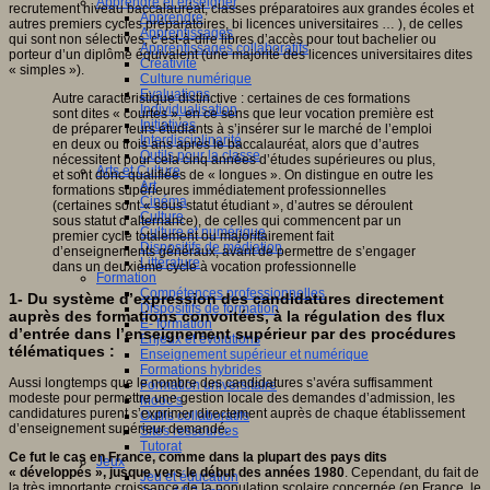
Apprendre et enseigner
recrutement niveau baccalauréat, classes préparatoires aux grandes écoles et
Apprendre
autres premiers cycles préparatoires, bi licences universitaires … ), de celles
Apprentissages
qui sont non sélectives, c’est-à-dire libres d’accès pour tout bachelier ou
Apprentissages collaboratifs
porteur d’un diplôme équivalent (une majorité des licences universitaires dites
Créativité
« simples »).
Culture numérique
Evaluations
Autre caractéristique distinctive : certaines de ces formations
Individualisation
sont dites « courtes », en ce sens que leur vocation première est
Initiatives
de préparer leurs étudiants à s’insérer sur le marché de l’emploi
Interdisciplinarité
en deux ou trois ans après le baccalauréat, alors que d’autres
Outils pour la classe
nécessitent pour cela cinq années d’études supérieures ou plus,
Arts et Culture
et sont donc qualifiées de « longues ». On distingue en outre les
Art
formations supérieures immédiatement professionnelles
Cinéma
(certaines sont « sous statut étudiant », d’autres se déroulent
Culture
sous statut d’alternance), de celles qui commencent par un
Culture et numérique
premier cycle totalement ou majoritairement fait
Dispositifs de médiation
d’enseignements généraux, avant de permettre de s’engager
Littérature
dans un deuxième cycle à vocation professionnelle
Formation
Compétences professionnelles
1- Du système d’expression des candidatures directement
Dispositifs de formation
auprès des formations convoitées, à la régulation des flux
E- formation
d’entrée dans l’enseignement supérieur par des procédures
Enjeux et évolutions
télématiques :
Enseignement supérieur et numérique
Formations hybrides
Aussi longtemps que le nombre des candidatures s’avéra suffisamment
Formation universitaire
modeste pour permettre une gestion locale des demandes d’admission, les
Mooc’s
candidatures purent s’exprimer directement auprès de chaque établissement
Outils collaboratifs
d’enseignement supérieur demandé.
Sites ressources
Tutorat
Ce fut le cas en France, comme dans la plupart des pays dits
Jeux
« développés », jusque vers le début des années 1980
. Cependant, du fait de
Jeu et éducation
la très importante croissance de la population scolaire concernée (en France, le