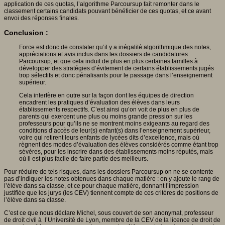
application de ces quotas, l’algorithme Parcoursup fait remonter dans le
classement certains candidats pouvant bénéficier de ces quotas, et ce avant
envoi des réponses finales.
Conclusion :
Force est donc de constater qu’il y a inégalité algorithmique des notes,
appréciations et avis inclus dans les dossiers de candidatures
Parcoursup, et que cela induit de plus en plus certaines familles à
développer des stratégies d’évitement de certains établissements jugés
trop sélectifs et donc pénalisants pour le passage dans l’enseignement
supérieur.
Cela interfère en outre sur la façon dont les équipes de direction
encadrent les pratiques d’évaluation des élèves dans leurs
établissements respectifs. C’est ainsi qu’on voit de plus en plus de
parents qui exercent une plus ou moins grande pression sur les
professeurs pour qu’ils ne se montrent moins exigeants au regard des
conditions d’accès de leur(s) enfant(s) dans l’enseignement supérieur,
voire qui retirent leurs enfants de lycées dits d’excellence, mais où
règnent des modes d’évaluation des élèves considérés comme étant trop
sévères, pour les inscrire dans des établissements moins réputés, mais
où il est plus facile de faire partie des meilleurs.
Pour réduire de tels risques, dans les dossiers Parcoursup on ne se contente
pas d’indiquer les notes obtenues dans chaque matière : on y ajoute le rang de
l’élève dans sa classe, et ce pour chaque matière, donnant l’impression
justifiée que les jurys (les CEV) tiennent compte de ces critères de positions de
l’élève dans sa classe.
C’est ce que nous déclare Michel, sous couvert de son anonymat, professeur
de droit civil à l’Université de Lyon, membre de la CEV de la licence de droit de