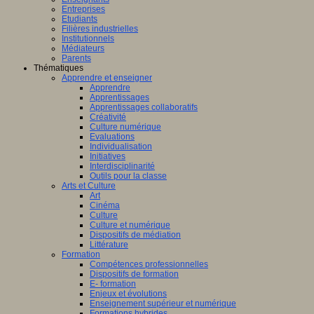
Entreprises
Etudiants
Filières industrielles
Institutionnels
Médiateurs
Parents
Thématiques
Apprendre et enseigner
Apprendre
Apprentissages
Apprentissages collaboratifs
Créativité
Culture numérique
Evaluations
Individualisation
Initiatives
Interdisciplinarité
Outils pour la classe
Arts et Culture
Art
Cinéma
Culture
Culture et numérique
Dispositifs de médiation
Littérature
Formation
Compétences professionnelles
Dispositifs de formation
E- formation
Enjeux et évolutions
Enseignement supérieur et numérique
Formations hybrides