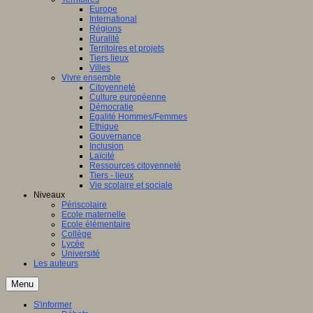
Europe
International
Régions
Ruralité
Territoires et projets
Tiers lieux
Villes
Vivre ensemble
Citoyenneté
Culture européenne
Démocratie
Egalité Hommes/Femmes
Ethique
Gouvernance
Inclusion
Laïcité
Ressources citoyenneté
Tiers - lieux
Vie scolaire et sociale
Niveaux
Périscolaire
Ecole maternelle
Ecole élémentaire
Collège
Lycée
Université
Les auteurs
Menu
S'informer