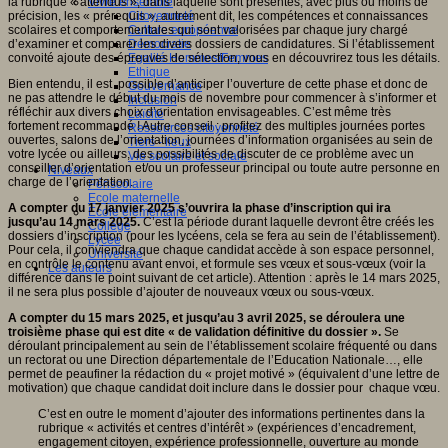
la rubrique « attendus », dans laquelle sont présentés, avec plus ou moins de
Vivre ensemble
précision, les « prérequis », autrement dit, les compétences et connaissances
Citoyenneté
scolaires et comportementales qui sont valorisées par chaque jury chargé
Culture européenne
d’examiner et comparer les divers dossiers de candidatures. Si l’établissement
Démocratie
convoité ajoute des épreuves de sélection, vous en découvrirez tous les détails.
Egalité Hommes/Femmes
Ethique
Bien entendu, il est possible d’anticiper l’ouverture de cette phase et donc de
Gouvernance
ne pas attendre le début du mois de novembre pour commencer à s’informer et
Inclusion
réfléchir aux divers choix d’orientation envisageables. C’est même très
Laïcité
fortement recommandé ! Autre conseil : profitez des multiples journées portes
Ressources citoyenneté
ouvertes, salons de l’orientation, journées d’information organisées au sein de
Tiers - lieux
votre lycée ou ailleurs, des possibilités de discuter de ce problème avec un
Vie scolaire et sociale
conseiller d’orientation et/ou un professeur principal ou toute autre personne en
Niveaux
charge de l’orientation.
Périscolaire
Ecole maternelle
A compter du 17 janvier 2025 s’ouvrira la phase d’inscription qui ira
Ecole élémentaire
jusqu’au 14 mars 2025.
C’est la période durant laquelle devront être créés les
Collège
dossiers d’inscription (pour les lycéens, cela se fera au sein de l’établissement).
Lycée
Pour cela, il conviendra que chaque candidat accède à son espace personnel,
Université
en contrôle le contenu avant envoi, et formule ses vœux et sous-vœux (voir la
Les auteurs
différence dans le point suivant de cet article). Attention : après le 14 mars 2025,
il ne sera plus possible d’ajouter de nouveaux vœux ou sous-vœux.
A compter du 15 mars 2025, et jusqu’au 3 avril 2025, se déroulera une
troisième phase qui est dite « de validation définitive du dossier ».
Se
déroulant principalement au sein de l’établissement scolaire fréquenté ou dans
un rectorat ou une Direction départementale de l’Education Nationale…, elle
permet de peaufiner la rédaction du « projet motivé » (équivalent d’une lettre de
motivation) que chaque candidat doit inclure dans le dossier pour chaque vœu.
C’est en outre le moment d’ajouter des informations pertinentes dans la
rubrique « activités et centres d’intérêt » (expériences d’encadrement,
engagement citoyen, expérience professionnelle, ouverture au monde