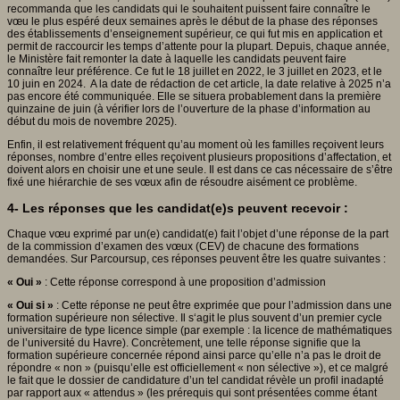
recommanda que les candidats qui le souhaitent puissent faire connaître le
vœu le plus espéré deux semaines après le début de la phase des réponses
des établissements d’enseignement supérieur, ce qui fut mis en application et
permit de raccourcir les temps d’attente pour la plupart. Depuis, chaque année,
le Ministère fait remonter la date à laquelle les candidats peuvent faire
connaître leur préférence. Ce fut le 18 juillet en 2022, le 3 juillet en 2023, et le
10 juin en 2024. A la date de rédaction de cet article, la date relative à 2025 n’a
pas encore été communiquée. Elle se situera probablement dans la première
quinzaine de juin (à vérifier lors de l’ouverture de la phase d’information au
début du mois de novembre 2025).
Enfin, il est relativement fréquent qu’au moment où les familles reçoivent leurs
réponses, nombre d’entre elles reçoivent plusieurs propositions d’affectation, et
doivent alors en choisir une et une seule. Il est dans ce cas nécessaire de s’être
fixé une hiérarchie de ses vœux afin de résoudre aisément ce problème.
4- Les réponses que les candidat(e)s peuvent recevoir :
Chaque vœu exprimé par un(e) candidat(e) fait l’objet d’une réponse de la part
de la commission d’examen des vœux (CEV) de chacune des formations
demandées. Sur Parcoursup, ces réponses peuvent être les quatre suivantes :
« Oui »
: Cette réponse correspond à une proposition d’admission
« Oui si »
: Cette réponse ne peut être exprimée que pour l’admission dans une
formation supérieure non sélective. Il s‘agit le plus souvent d’un premier cycle
universitaire de type licence simple (par exemple : la licence de mathématiques
de l’université du Havre). Concrètement, une telle réponse signifie que la
formation supérieure concernée répond ainsi parce qu’elle n’a pas le droit de
répondre « non » (puisqu’elle est officiellement « non sélective »), et ce malgré
le fait que le dossier de candidature d’un tel candidat révèle un profil inadapté
par rapport aux « attendus » (les prérequis qui sont présentées comme étant