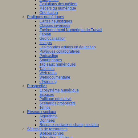
Evolutions des métiers
Métiers du numérique
Orientation
Pratiques numériques
Cartes heuristiques
Classes inversées
Environnement Numérique de Travail
Fablab
Géolocalisation
Images
Les mondes virtuels en éducation
Pratiques collaboratives
Podcasting
Smartphones
Tableaux numériques
Tablettes
Web radio
Webdocumentaire
eTwinning
Prospective
Ecosystème numérique
Espaces
Politique éducative
Scénarios prospectifs
Temps
Réseaux sociaux
Algorithme
Données
Réseaux sociaux et champ scolaire
Sélection de ressources
Bibliographies
Education artistique