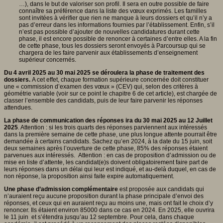
…), dans le but de valoriser son profil. Il sera en outre possible de faire
connaître sa préférence dans la liste des vœux exprimés. Les familles
sont invitées à vérifier que rien ne manque à leurs dossiers et qu’il n’y a
pas d’erreur dans les informations fournies par l’établissement. Enfin, s’il
n’est pas possible d’ajouter de nouvelles candidatures durant cette
phase, il est encore possible de renoncer à certaines d’entre elles. A la fin
de cette phase, tous les dossiers seront envoyés à Parcoursup qui se
chargera de les faire parvenir aux établissements d’enseignement
supérieur concernés.
Du 4 avril 2025 au 30 mai 2025 se déroulera la phase de traitement des
dossiers.
A cet effet, chaque formation supérieure concernée doit constituer
une « commission d’examen des vœux » (CEV) qui, selon des critères à
géométrie variable (voir sur ce point le chapitre 6 de cet article), est chargée de
classer l’ensemble des candidats, puis de leur faire parvenir les réponses
attendues.
La phase de communication des réponses ira du 30 mai 2025 au 12 Juillet
2025
. Attention : si les trois quarts des réponses parviennent aux intéressés
dans la première semaine de cette phase, une plus longue attente pourrait être
demandée à certains candidats. Sachez qu’en 2024, à la date du 15 juin, soit
deux semaines après l’ouverture de cette phase, 85% des réponses étaient
parvenues aux intéressés. Attention : en cas de proposition d’admission ou de
mise en liste d’attente, les candidat(e)s doivent obligatoirement faire part de
leurs réponses dans un délai qui leur est indiqué, et au-delà duquel, en cas de
non réponse, la proposition ainsi faite expire automatiquement.
Une phase d’admission complémentaire
est proposée aux candidats qui
n’auraient reçu aucune proposition durant la phase principale d’envoi des
réponses, et ceux qui en auraient reçu au moins une, mais ont fait le choix d’y
renoncer. Ils étaient environ 85000 dans ce cas en 2024. En 2025, elle ouvrira
le 11 juin et s’étendra jusqu’au 12 septembre. Pour cela, dans chaque