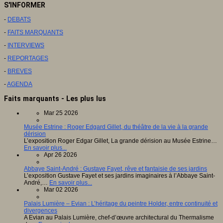
S'INFORMER
-
DEBATS
-
FAITS MARQUANTS
-
INTERVIEWS
-
REPORTAGES
-
BREVES
-
AGENDA
Faits marquants - Les plus lus
Mar 25 2026
Musée Estrine : Roger Edgard Gillet, du théâtre de la vie à la grande
dérision
L’exposition Roger Edgar Gillet, La grande dérision au Musée Estrine…
En savoir plus...
Apr 26 2026
Abbaye Saint-André : Gustave Fayet, rêve et fantaisie de ses jardins
L’exposition Gustave Fayet et ses jardins imaginaires à l’Abbaye Saint-
André,…
En savoir plus...
Mar 02 2026
Palais Lumière – Evian : L’héritage du peintre Holder, entre continuité et
divergences
A Evian au Palais Lumière, chef-d’œuvre architectural du Thermalisme