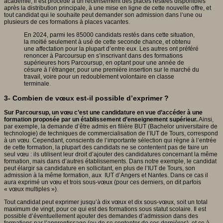
académie, il est procédé à un recensement des places restées disponibles
après la distribution principale, à une mise en ligne de cette nouvelle offre, et
tout candidat qui le souhaite peut demander son admission dans l’une ou
plusieurs de ces formations à places vacantes.
En 2024, parmi les 85000 candidats restés dans cette situation,
la moitié seulement à usé de cette seconde chance, et obtenu
une affectation pour la plupart d’entre eux. Les autres ont préféré
renoncer à Parcoursup en s’inscrivant dans des formations
supérieures hors Parcoursup, en optant pour une année de
césure à l’étranger, pour une première insertion sur le marché du
travail, voire pour un redoublement volontaire en classe
terminale.
3- Combien de vœux est-il possible d’exprimer ?
Sur Parcoursup, un vœu c’est une candidature en vue d’accéder à une
formation proposée par un établissement d’enseignement supérieur.
Ainsi,
par exemple, la demande d’être admis en filière BUT (Bachelor universitaire de
technologie) de techniques de commercialisation de l’IUT de Tours, correspond
à un vœu. Cependant, conscients de l’importante sélection qui règne à l’entrée
de cette formation, la plupart des candidats ne se contentent pas de faire un
seul vœu : ils utilisent leur droit d’ajouter des candidatures concernant la même
formation, mais dans d’autres établissements. Dans notre exemple, le candidat
peut élargir sa candidature en sollicitant, en plus de l’IUT de Tours, son
admission à la même formation, aux IUT d’Angers et Nantes. Dans ce cas il
aura exprimé un vœu et trois sous-vœux (pour ces derniers, on dit parfois
« vœux multiples »).
Tout candidat peut exprimer jusqu’à dix vœux et dix sous-vœux, soit un total
maximum de vingt, pour ce qui est des formations sous statut scolaire. Il est
possible d’éventuellement ajouter des demandes d’admission dans des
formations par l’apprentissage (ou de se contenter de ces dernières), et ce à