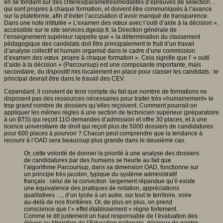
en se fondant sur des critères/paramètres/modalités d’épreuves de sélection…
qui sont propres à chaque formation, et doivent être communiqués à l’avance
sur la plateforme, afin d’éviter l’accusation d’avoir manqué de transparence.
Dans une note intitulée « L’examen des vœux avec l’outil d’aide à la décision »,
accessible sur le site services.dgesip.fr, la Direction générale de
l’enseignement supérieur rappelle que « la détermination du classement
pédagogique des candidats doit être principalement le fruit d’un travail
d’analyse collectif et humain organisé dans le cadre d’une commission
d’examen des vœux propre à chaque formation ». Cela signifie que l’ « outil
d’aide à la décision » (Parcoursup) est une composante importante, mais
secondaire, du dispositif mis localement en place pour classer les candidats : le
principal devrait être dans le travail des CEV.
Cependant, il convient de tenir compte du fait que nombre de formations ne
disposent pas des ressources nécessaires pour traiter très «humainement» le
trop grand nombre de dossiers qu’elles reçoivent. Comment pourrait-on
appliquer les mêmes règles à une section de technicien supérieur (préparatoire
à un BTS) qui reçoit 11O demandes d’admission et offre 30 places, et à une
licence universitaire de droit qui reçoit plus de 5000 dossiers de candidatures
pour 600 places à pourvoir ? Chacun peut comprendre que la tendance à
recourir à l’OAD sera beaucoup plus grande dans le deuxième cas.
Or, cette volonté de donner la priorité à une analyse des dossiers
de candidatures par des humains se heurte au fait que
l’algorithme Parcoursup, dans sa dimension OAD, fonctionne sur
un principe très jacobin, typique du système administratif
français : celui de la conviction largement répandue qu’il existe
une équivalence des pratiques de notation, appréciations
qualitatives …, d’un lycée à un autre, sur tout le territoire, voire
au-delà de nos frontières. Or, de plus en plus, on prend
conscience que l’« effet établissement » règne fortement.
Comme le dit justement un haut responsable de l’évaluation des
élèves au Ministère de l’Education nationale, désireux de garder