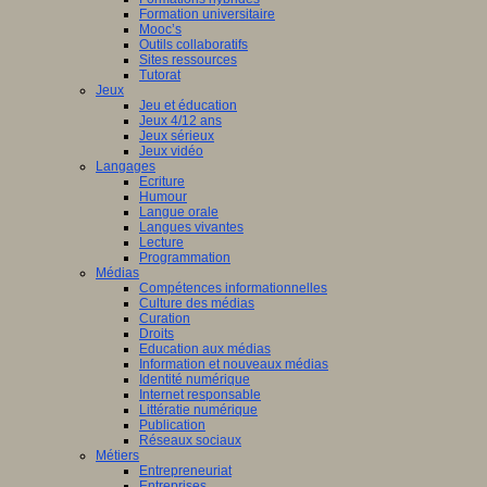
Formation universitaire
Mooc’s
Outils collaboratifs
Sites ressources
Tutorat
Jeux
Jeu et éducation
Jeux 4/12 ans
Jeux sérieux
Jeux vidéo
Langages
Ecriture
Humour
Langue orale
Langues vivantes
Lecture
Programmation
Médias
Compétences informationnelles
Culture des médias
Curation
Droits
Education aux médias
Information et nouveaux médias
Identité numérique
Internet responsable
Littératie numérique
Publication
Réseaux sociaux
Métiers
Entrepreneuriat
Entreprises