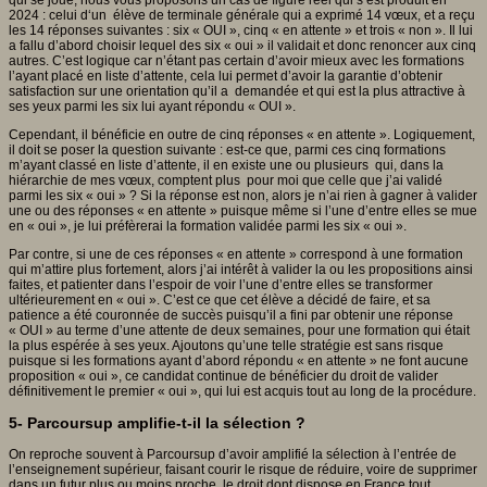
2024 : celui d‘un élève de terminale générale qui a exprimé 14 vœux, et a reçu
les 14 réponses suivantes : six « OUI », cinq « en attente » et trois « non ». Il lui
a fallu d’abord choisir lequel des six « oui » il validait et donc renoncer aux cinq
autres. C’est logique car n’étant pas certain d’avoir mieux avec les formations
l’ayant placé en liste d’attente, cela lui permet d’avoir la garantie d’obtenir
satisfaction sur une orientation qu’il a demandée et qui est la plus attractive à
ses yeux parmi les six lui ayant répondu « OUI ».
Cependant, il bénéficie en outre de cinq réponses « en attente ». Logiquement,
il doit se poser la question suivante : est-ce que, parmi ces cinq formations
m’ayant classé en liste d’attente, il en existe une ou plusieurs qui, dans la
hiérarchie de mes vœux, comptent plus pour moi que celle que j’ai validé
parmi les six « oui » ? Si la réponse est non, alors je n’ai rien à gagner à valider
une ou des réponses « en attente » puisque même si l’une d’entre elles se mue
en « oui », je lui préfèrerai la formation validée parmi les six « oui ».
Par contre, si une de ces réponses « en attente » correspond à une formation
qui m’attire plus fortement, alors j’ai intérêt à valider la ou les propositions ainsi
faites, et patienter dans l’espoir de voir l’une d’entre elles se transformer
ultérieurement en « oui ». C’est ce que cet élève a décidé de faire, et sa
patience a été couronnée de succès puisqu’il a fini par obtenir une réponse
« OUI » au terme d’une attente de deux semaines, pour une formation qui était
la plus espérée à ses yeux. Ajoutons qu’une telle stratégie est sans risque
puisque si les formations ayant d’abord répondu « en attente » ne font aucune
proposition « oui », ce candidat continue de bénéficier du droit de valider
définitivement le premier « oui », qui lui est acquis tout au long de la procédure.
5- Parcoursup amplifie-t-il la sélection ?
On reproche souvent à Parcoursup d’avoir amplifié la sélection à l’entrée de
l’enseignement supérieur, faisant courir le risque de réduire, voire de supprimer
dans un futur plus ou moins proche, le droit dont dispose en France tout