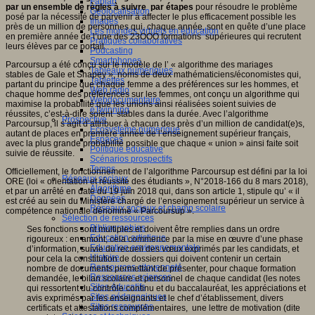
Fablab
par un ensemble de règles à suivre par étapes
pour résoudre le problème
Géolocalisation
posé par la nécessité de parvenir à affecter le plus efficacement possible les
Images
près de un million de personnes qui, chaque année, sont en quête d’une place
Les mondes virtuels en éducation
en première année de l’une des 23OOO formations supérieures qui recrutent
Pratiques collaboratives
leurs élèves par ce portail.
Podcasting
Smartphones
Parcoursup a été conçu sur le modèle de l’ « algorithme des mariages
Tableaux numériques
stables de Gale et Shapey », noms de deux mathématiciens/économistes qui,
Tablettes
partant du principe que chaque femme a des préférences sur les hommes, et
Web radio
chaque homme des préférences sur les femmes, ont conçu un algorithme qui
Webdocumentaire
maximise la probabilité que les unions ainsi réalisées soient suivies de
eTwinning
réussites, c’est-à-dire soient stables dans la durée. Avec l’algorithme
Prospective
Parcoursup, il s’agit d’attribuer à chacun des près d’un million de candidat(e)s,
Ecosystème numérique
autant de places en première année de l’enseignement supérieur français,
Espaces
avec la plus grande probabilité possible que chaque « union » ainsi faite soit
Politique éducative
suivie de réussite.
Scénarios prospectifs
Temps
Officiellement, le fonctionnement de l’algorithme Parcoursup est défini par la loi
Réseaux sociaux
ORE (loi « orientation et réussite des étudiants », N°2018-166 du 8 mars 2018),
Algorithme
et par un arrêté en date du 19 juin 2018 qui, dans son article 1, stipule qu’ « il
Données
est créé au sein du Ministère chargé de l’enseignement supérieur un service à
Réseaux sociaux et champ scolaire
compétence nationale dénommé « Parcoursup ».
Sélection de ressources
Bibliographies
Ses fonctions sont multiples et doivent être remplies dans un ordre
Education artistique
rigoureux : en amont, cela commence par la mise en œuvre d’une phase
Education environnementale
d’information, suivie du recueil des vœux exprimés par les candidats, et
Histoire
pour cela la constitution de dossiers qui doivent contenir un certain
Ressources citoyenneté
nombre de documents permettant de présenter, pour chaque formation
Ressources sciences
demandée, le bilan scolaire et personnel de chaque candidat (les notes
Sites éducatifs
qui ressortent du contrôle continu et du baccalauréat, les appréciations et
Sites pédagogiques
avis exprimés par les enseignants et le chef d’établissement, divers
Sites ressources
certificats et attestations complémentaires, une lettre de motivation (dite