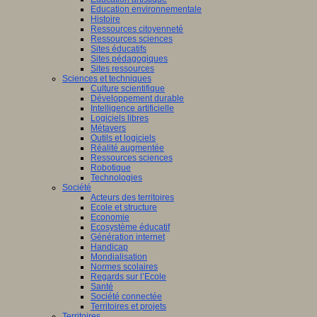
Education environnementale
Histoire
Ressources citoyenneté
Ressources sciences
Sites éducatifs
Sites pédagogiques
Sites ressources
Sciences et techniques
Culture scientifique
Développement durable
Intelligence artificielle
Logiciels libres
Métavers
Outils et logiciels
Réalité augmentée
Ressources sciences
Robotique
Technologies
Société
Acteurs des territoires
Ecole et structure
Economie
Ecosystème éducatif
Génération internet
Handicap
Mondialisation
Normes scolaires
Regards sur l’Ecole
Santé
Société connectée
Territoires et projets
Territoires