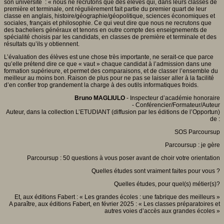
son université : « nous ne recrutons que des élèves qui, dans leurs classes de
première et terminale, ont régulièrement fait partie du premier quart de leur
classe en anglais, histoire/géographie/géopolitique, sciences économiques et
sociales, français et philosophie. Ce qui veut dire que nous ne recrutons que
des bacheliers généraux et tenons en outre compte des enseignements de
spécialité choisis par les candidats, en classes de première et terminale et des
résultats qu’ils y obtiennent.
L’évaluation des élèves est une chose très importante, ne serait-ce que parce
qu’elle prétend dire ce que « vaut » chaque candidat à l’admission dans une
formation supérieure, et permet des comparaisons, et de classer l’ensemble du
meilleur au moins bon. Raison de plus pour ne pas se laisser aller à la facilité
d’en confier trop grandement la charge à des outils informatiques froids.
Bruno MAGLIULO
- Inspecteur d’académie honoraire
- Conférencier/Formateur/Auteur
Auteur, dans la collection L’ETUDIANT (diffusion par les éditions de l’Opportun)
de :
SOS Parcoursup
Parcoursup : je gère
Parcoursup : 50 questions à vous poser avant de choir votre orientation
Quelles études sont vraiment faites pour vous ?
Quelles études, pour quel(s) métier(s)?
Et, aux éditions Fabert : « Les grandes écoles : une fabrique des meilleurs »
A paraître, aux éditions Fabert, en février 2025 : « Les classes préparatoires et
autres voies d’accès aux grandes écoles »