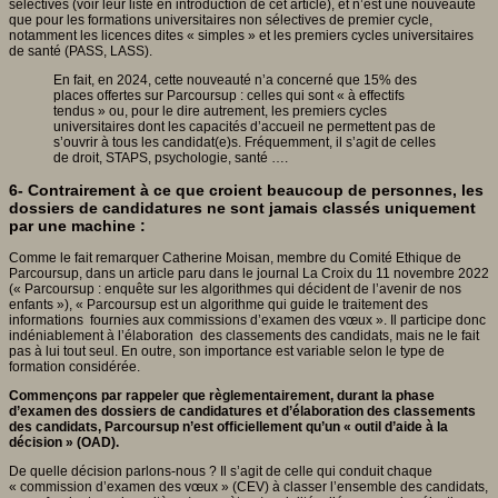
sélectives (voir leur liste en introduction de cet article), et n’est une nouveauté
que pour les formations universitaires non sélectives de premier cycle,
notamment les licences dites « simples » et les premiers cycles universitaires
de santé (PASS, LASS).
En fait, en 2024, cette nouveauté n’a concerné que 15% des
places offertes sur Parcoursup : celles qui sont « à effectifs
tendus » ou, pour le dire autrement, les premiers cycles
universitaires dont les capacités d’accueil ne permettent pas de
s’ouvrir à tous les candidat(e)s. Fréquemment, il s’agit de celles
de droit, STAPS, psychologie, santé ….
6- Contrairement à ce que croient beaucoup de personnes, les
dossiers de candidatures ne sont jamais classés uniquement
par une machine :
Comme le fait remarquer Catherine Moisan, membre du Comité Ethique de
Parcoursup, dans un article paru dans le journal La Croix du 11 novembre 2022
(« Parcoursup : enquête sur les algorithmes qui décident de l’avenir de nos
enfants »), « Parcoursup est un algorithme qui guide le traitement des
informations fournies aux commissions d’examen des vœux ». Il participe donc
indéniablement à l’élaboration des classements des candidats, mais ne le fait
pas à lui tout seul. En outre, son importance est variable selon le type de
formation considérée.
Commençons par rappeler que règlementairement, durant la phase
d’examen des dossiers de candidatures et d’élaboration des classements
des candidats, Parcoursup n’est officiellement qu’un « outil d’aide à la
décision » (OAD).
De quelle décision parlons-nous ? Il s’agit de celle qui conduit chaque
« commission d’examen des vœux » (CEV) à classer l’ensemble des candidats,