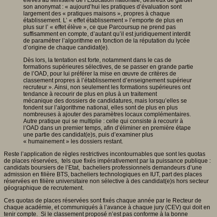
son anonymat : « aujourd’hui les pratiques d’évaluation sont
largement des « pratiques maisons », propres à chaque
établissement. L’ « effet établissement » l’emporte de plus en
plus sur l’ « effet élève », ce que Parcoursup ne prend pas
suffisamment en compte, d’autant qu’il est juridiquement interdit
de paramétrer l’algorithme en fonction de la réputation du lycée
d’origine de chaque candidat(e).
Dès lors, la tentation est forte, notamment dans le cas de
formations supérieures sélectives, de se passer en grande partie
de l’OAD, pour lui préférer la mise en œuvre de critères de
classement propres à l’établissement d’enseignement supérieur
recruteur ». Ainsi, non seulement les formations supérieures ont
tendance à recourir de plus en plus à un traitement
mécanique des dossiers de candidatures, mais lorsqu’elles se
fondent sur l’algorithme national, elles sont de plus en plus
nombreuses à ajouter des paramètres locaux complémentaires.
Autre pratique qui se multiplie : celle qui consiste à recourir à
l’OAD dans un premier temps, afin d’éliminer en première étape
une partie des candidat(e)s, puis d’examiner plus
« humainement » les dossiers restant.
Reste l’application de règles restrictives incontournables que sont les quotas
de places réservées, tels que fixés impérativement par la puissance publique :
candidats boursiers de l’Etat, bacheliers professionnels demandeurs d’une
admission en filière BTS, bacheliers technologiques en IUT, part des places
réservées en filière universitaire non sélective à des candidat(e)s hors secteur
géographique de recrutement.
Ces quotas de places réservées sont fixés chaque année par le Recteur de
chaque académie, et communiqués à l’avance à chaque jury (CEV) qui doit en
tenir compte. Si le classement proposé n’est pas conforme à la bonne