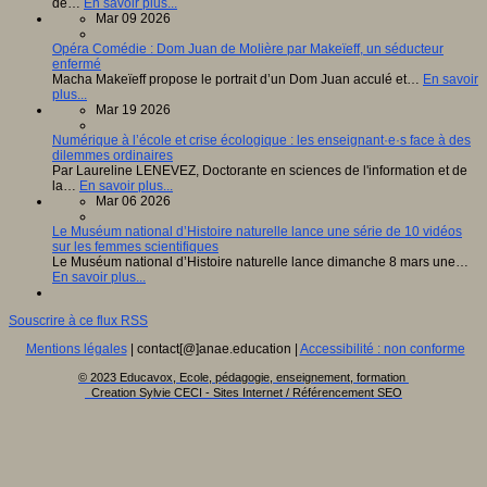
de…
En savoir plus...
Mar 09 2026
Opéra Comédie : Dom Juan de Molière par Makeïeff, un séducteur
enfermé
Macha Makeïeff propose le portrait d’un Dom Juan acculé et…
En savoir
plus...
Mar 19 2026
Numérique à l’école et crise écologique : les enseignant·e·s face à des
dilemmes ordinaires
Par Laureline LENEVEZ, Doctorante en sciences de l'information et de
la…
En savoir plus...
Mar 06 2026
Le Muséum national d’Histoire naturelle lance une série de 10 vidéos
sur les femmes scientifiques
Le Muséum national d’Histoire naturelle lance dimanche 8 mars une…
En savoir plus...
Souscrire à ce flux RSS
Mentions légales
| contact[@]anae.education |
Accessibilité : non conforme
© 2023 Educavox, Ecole, pédagogie, enseignement, formation
Creation Sylvie CECI - Sites Internet / Référencement SEO