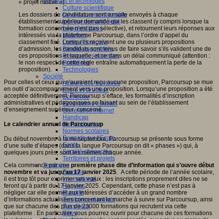
Sciences et techniques
« projet motivé ») …
Culture scientifique
Les dossiers de candidature sont ensuite envoyés à chaque
Développement durable
établissement supérieur demandé qui les classent (y compris lorsque la
Intelligence artificielle
formation concernée n’est pas sélective), et retournent leurs réponses aux
Logiciels libres
intéressés via la plateforme Parcoursup, dans l’ordre d’appel du
Métavers
classement fixé. Lorsqu’ils reçoivent une ou plusieurs propositions
Outils et logiciels
d’admission, les candidats sont tenus de faire savoir s’ils valident une de
Réalité augmentée
ces propositions et laquelle, et ce dans un délai communiqué (attention :
Ressources sciences
le non-respect de cette règle entraîne automatiquement la perte de la
Robotique
proposition).
Technologies
Société
Pour celles et ceux qui n’auraient reçu aucune proposition, Parcoursup se mue
Acteurs des territoires
en outil d’accompagnement vers une proposition. Lorsqu’une proposition a été
Ecole et structure
acceptée définitivement, Parcoursup s’efface, les formalités d’inscription
Economie
administratives et pédagogiques se faisant au sein de l’établissement
Ecosystème éducatif
d’enseignement supérieur concerné.
Génération internet
Handicap
Le calendrier annuel de Parcoursup
Mondialisation
Normes scolaires
Regards sur l’Ecole
Du début novembre à la mi-septembre, Parcoursup se présente sous forme
Santé
d’une suite d’étapes (dans la langue Parcoursup on dit « phases ») qui, à
Société connectée
quelques jours près, sont les mêmes chaque année.
Territoires et projets
Cela commence par une
première phase dite d’information qui s’ouvre début
Territoires
novembre et va jusqu’au 17 janvier 2025
. A cette période de l’année scolaire,
Europe
il est trop tôt pour exprimer ses vœux : les inscriptions proprement dites ne se
International
feront qu’à partir du 17 janvier 2025. Cependant, cette phase n’est pas à
Régions
négliger car elle permet aux intéressés d’accéder à un grand nombre
Ruralité
d’informations actualisées concernant la marche à suivre sur Parcoursup, ainsi
Territoires et projets
que sur chacune des plus de 23000 formations qui recrutent via cette
Tiers lieux
plateforme . En particulier, vous pourrez ouvrir pour chacune de ces formations
Villes