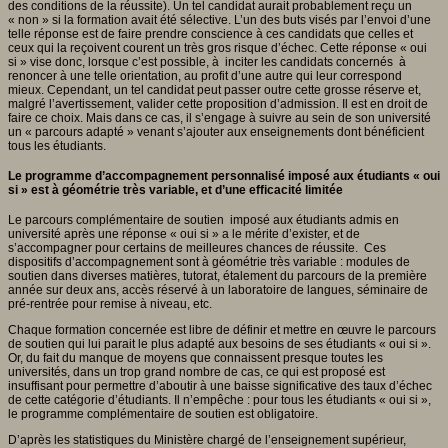
des conditions de la réussite). Un tel candidat aurait probablement reçu un
« non » si la formation avait été sélective. L’un des buts visés par l’envoi d’une
telle réponse est de faire prendre conscience à ces candidats que celles et
ceux qui la reçoivent courent un très gros risque d’échec. Cette réponse « oui
si » vise donc, lorsque c’est possible, à inciter les candidats concernés à
renoncer à une telle orientation, au profit d’une autre qui leur correspond
mieux. Cependant, un tel candidat peut passer outre cette grosse réserve et,
malgré l’avertissement, valider cette proposition d’admission. Il est en droit de
faire ce choix. Mais dans ce cas, il s’engage à suivre au sein de son université
un « parcours adapté » venant s’ajouter aux enseignements dont bénéficient
tous les étudiants.
Le programme d’accompagnement personnalisé imposé aux étudiants « oui
si » est à géométrie très variable, et d’une efficacité limitée
Le parcours complémentaire de soutien imposé aux étudiants admis en
université après une réponse « oui si » a le mérite d’exister, et de
s’accompagner pour certains de meilleures chances de réussite. Ces
dispositifs d’accompagnement sont à géométrie très variable : modules de
soutien dans diverses matières, tutorat, étalement du parcours de la première
année sur deux ans, accès réservé à un laboratoire de langues, séminaire de
pré-rentrée pour remise à niveau, etc.
Chaque formation concernée est libre de définir et mettre en œuvre le parcours
de soutien qui lui parait le plus adapté aux besoins de ses étudiants « oui si ».
Or, du fait du manque de moyens que connaissent presque toutes les
universités, dans un trop grand nombre de cas, ce qui est proposé est
insuffisant pour permettre d’aboutir à une baisse significative des taux d’échec
de cette catégorie d’étudiants. Il n’empêche : pour tous les étudiants « oui si »,
le programme complémentaire de soutien est obligatoire.
D’après les statistiques du Ministère chargé de l’enseignement supérieur,