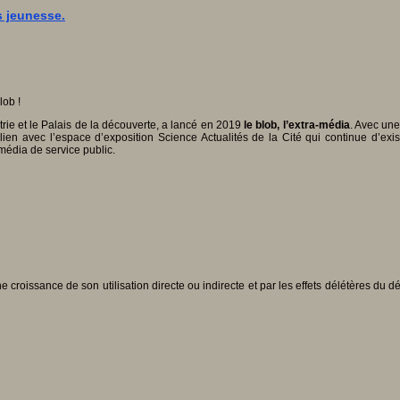
s jeunesse.
lob !
strie et le Palais de la découverte, a lancé en 2019
le blob, l’extra-média
. Avec une
n lien avec l’espace d’exposition Science Actualités de la Cité qui continue d’exis
 média de service public.
croissance de son utilisation directe ou indirecte et par les effets délétères du d