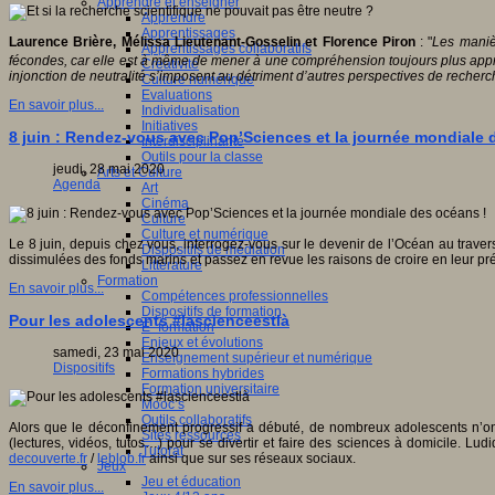
Apprendre et enseigner
Apprendre
Apprentissages
Laurence Brière, Mélissa Lieutenant-Gosselin et Florence Piron
: "
Les manièr
Apprentissages collaboratifs
fécondes, car elle est à même de mener à une compréhension toujours plus appro
Créativité
injonction de neutralité s’imposent au détriment d’autres perspectives de recher
Culture numérique
Evaluations
En savoir plus...
Individualisation
Initiatives
8 juin : Rendez-vous avec Pop’Sciences et la journée mondiale 
Interdisciplinarité
Outils pour la classe
jeudi, 28 mai 2020
Arts et Culture
Agenda
Art
Cinéma
Culture
Culture et numérique
Le 8 juin, depuis chez vous, interrogez-vous sur le devenir de l’Océan au trav
Dispositifs de médiation
dissimulées des fonds marins et passez en revue les raisons de croire en leur 
Littérature
Formation
En savoir plus...
Compétences professionnelles
Dispositifs de formation
Pour les adolescents #lascienceestlà
E- formation
Enjeux et évolutions
samedi, 23 mai 2020
Enseignement supérieur et numérique
Dispositifs
Formations hybrides
Formation universitaire
Mooc’s
Outils collaboratifs
Alors que le déconfinement progressif a débuté, de nombreux adolescents n’on
Sites ressources
(lectures, vidéos, tutos…) pour se divertir et faire des sciences à domicile. L
Tutorat
decouverte.fr
/
leblob.fr
ainsi que sur ses réseaux sociaux.
Jeux
Jeu et éducation
En savoir plus...