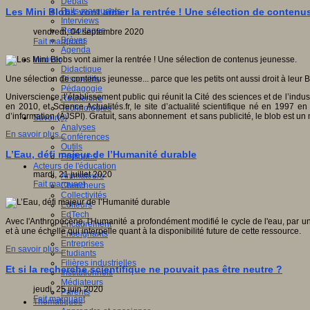
Débats
Faits marquants
Les Mini Blobs vont aimer la rentrée ! Une sélection de contenu
Interviews
Reportages
vendredi, 04 septembre 2020
Brèves
Fait marquant
Agenda
Innover
Didactique
Dispositifs
Une sélection de contenus jeunesse... parce que les petits ont aussi droit à leur B
Pédagogie
Universcience, l’établissement public qui réunit la Cité des sciences et de l’indu
Recherche
en 2010, et Science Actualités.fr, le site d’actualité scientifique né en 1997 e
Technologies
d’information (AJSPI). Gratuit, sans abonnement et sans publicité, le blob est un
Savoir(s)
Analyses
En savoir plus...
Conférences
Outils
L’Eau, défi majeur de l’Humanité durable
Pratiques
Acteurs de l'éducation
mardi, 21 juillet 2020
Animateurs
Fait marquant
Chercheurs
Collectivités
Editeurs
EdTech
Avec l'Anthropocène, l'Humanité a profondément modifié le cycle de l'eau, par une 
Encadrement
et à une échelle qui interpelle quant à la disponibilité future de cette ressource.
Enseignants
Entreprises
En savoir plus...
Etudiants
Filières industrielles
Et si la recherche scientifique ne pouvait pas être neutre ?
Institutionnels
Médiateurs
jeudi, 25 juin 2020
Parents
Fait marquant
Thématiques