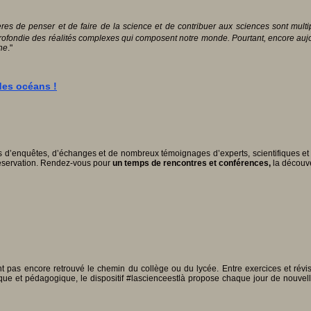
es de penser et de faire de la science et de contribuer aux sciences sont multi
fondie des réalités complexes qui composent notre monde. Pourtant, encore aujou
che
."
des océans !
ers d’enquêtes, d’échanges et de nombreux témoignages d’experts, scientifiques e
préservation. Rendez-vous pour
un temps de rencontres et conférences,
la découv
t pas encore retrouvé le chemin du collège ou du lycée. Entre exercices et ré
udique et pédagogique, le dispositif #lascienceestlà propose chaque jour de nouve