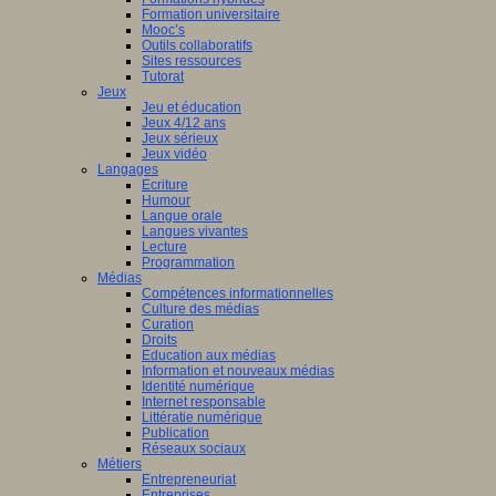
Formation universitaire
Mooc’s
Outils collaboratifs
Sites ressources
Tutorat
Jeux
Jeu et éducation
Jeux 4/12 ans
Jeux sérieux
Jeux vidéo
Langages
Ecriture
Humour
Langue orale
Langues vivantes
Lecture
Programmation
Médias
Compétences informationnelles
Culture des médias
Curation
Droits
Education aux médias
Information et nouveaux médias
Identité numérique
Internet responsable
Littératie numérique
Publication
Réseaux sociaux
Métiers
Entrepreneuriat
Entreprises