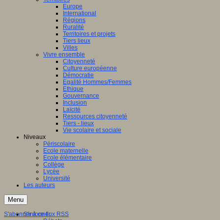
Europe
International
Régions
Ruralité
Territoires et projets
Tiers lieux
Villes
Vivre ensemble
Citoyenneté
Culture européenne
Démocratie
Egalité Hommes/Femmes
Ethique
Gouvernance
Inclusion
Laïcité
Ressources citoyenneté
Tiers - lieux
Vie scolaire et sociale
Niveaux
Périscolaire
Ecole maternelle
Ecole élémentaire
Collège
Lycée
Université
Les auteurs
Menu
S'abonner à ce flux RSS
S'informer