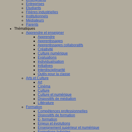
Entreprises
Etudiants
Filières industrielles
Institutionnels
Médiateurs
Parents
Thématiques
Apprendre et enseigner
Apprendre
Apprentissages
Apprentissages collaboratifs
Créativité
Culture numérique
Evaluations
Individualisation
Initiatives
Interdisciplinarité
Outils pour la classe
Arts et Culture
Art
Cinéma
Culture
Culture et numérique
Dispositifs de médiation
Littérature
Formation
Compétences professionnelles
Dispositifs de formation
E- formation
Enjeux et évolutions
Enseignement supérieur et numérique
Formations hybrides