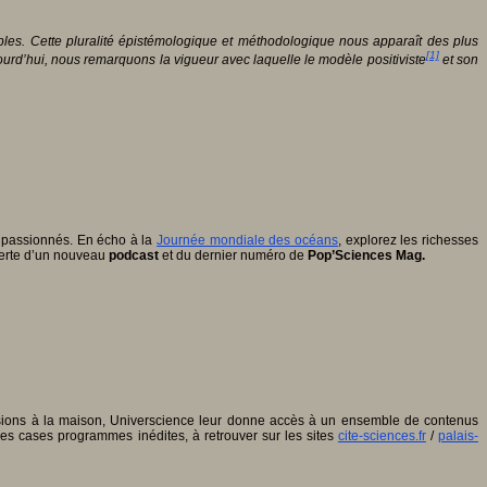
ples. Cette pluralité épistémologique et méthodologique nous apparaît des plus
[1]
rd’hui, nous remarquons la vigueur avec laquelle le modèle positiviste
et son
t passionnés. En écho à la
Journée mondiale des océans
, explorez les richesses
erte d’un nouveau
podcast
et du dernier numéro de
Pop’Sciences Mag.
visions à la maison, Universcience leur donne accès à un ensemble de contenus
lles cases programmes inédites, à retrouver sur les sites
cite-sciences.fr
/
palais-