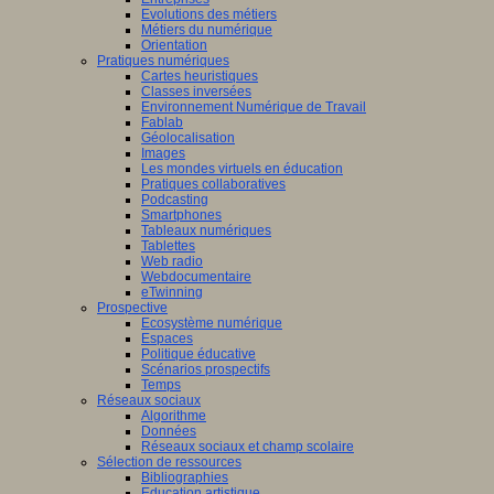
Evolutions des métiers
Métiers du numérique
Orientation
Pratiques numériques
Cartes heuristiques
Classes inversées
Environnement Numérique de Travail
Fablab
Géolocalisation
Images
Les mondes virtuels en éducation
Pratiques collaboratives
Podcasting
Smartphones
Tableaux numériques
Tablettes
Web radio
Webdocumentaire
eTwinning
Prospective
Ecosystème numérique
Espaces
Politique éducative
Scénarios prospectifs
Temps
Réseaux sociaux
Algorithme
Données
Réseaux sociaux et champ scolaire
Sélection de ressources
Bibliographies
Education artistique